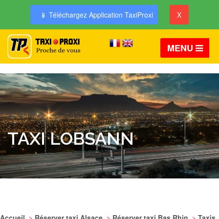
📱 Téléchargez Application TaxiProxi
X
MENU
TAXI LOBSANN
Accueil
>
Réserver taxi Alsace
>
Réserver taxi Bas Rhin
>
Taxis