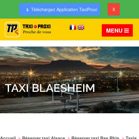
📱 Téléchargez Application TaxiProxi
X
MENU
TAXI BLAESHEIM
Accueil
>
Réserver taxi Alsace
>
Réserver taxi Bas Rhin
>
Taxis