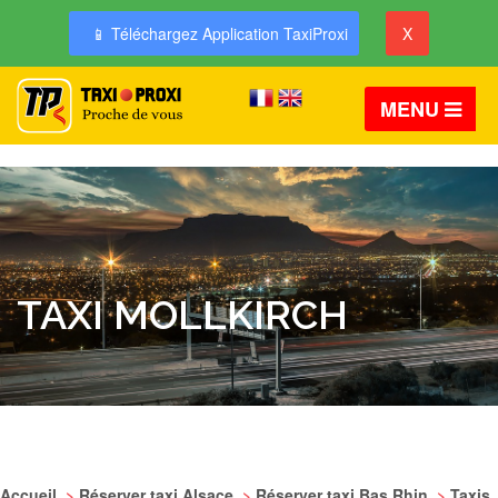
📱 Téléchargez Application TaxiProxi
X
MENU
TAXI MOLLKIRCH
Accueil
>
Réserver taxi Alsace
>
Réserver taxi Bas Rhin
>
Taxis