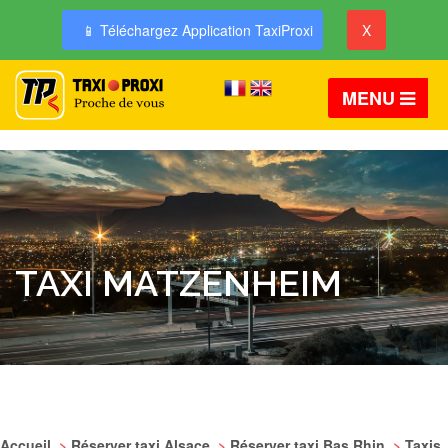
📱 Téléchargez Application TaxiProxi
X
MENU
TAXI MATZENHEIM
Accueil
>
Réserver taxi Alsace
>
Réserver taxi Bas Rhin
>
Taxis