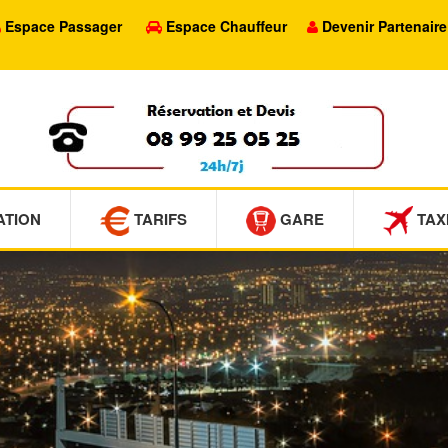
Espace Passager
Espace Chauffeur
Devenir Partenaire
ATION
TARIFS
GARE
TAX