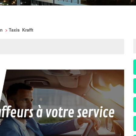
in
>
Taxis Krafft