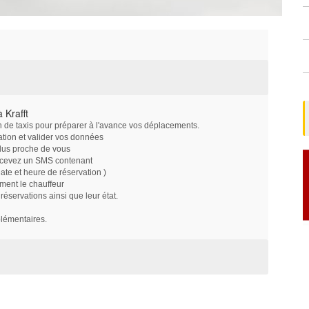
 Krafft
on de taxis pour préparer à l'avance vos déplacements.
ation et valider vos données
plus proche de vous
ecevez un SMS contenant
e et heure de réservation )
ment le chauffeur
servations ainsi que leur état.
plémentaires.