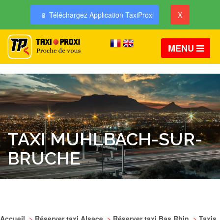
📱 Téléchargez Application TaxiProxi
X
MENU
TAXI MUHLBACH-SUR-
BRUCHE
Accueil
>
Réserver taxi Alsace
>
Réserver taxi Bas Rhin
>
Taxis