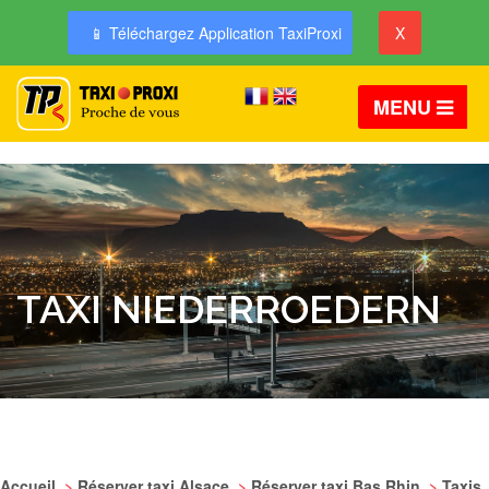
📱 Téléchargez Application TaxiProxi
X
MENU
TAXI NIEDERROEDERN
Accueil
>
Réserver taxi Alsace
>
Réserver taxi Bas Rhin
>
Taxis