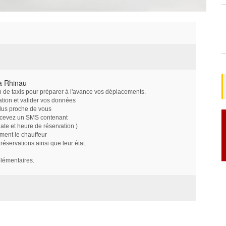
à Rhinau
on de taxis pour préparer à l'avance vos déplacements.
ation et valider vos données
plus proche de vous
ecevez un SMS contenant
e et heure de réservation )
ment le chauffeur
servations ainsi que leur état.
plémentaires.