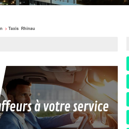
in
>
Taxis Rhinau