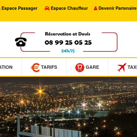
Espace Passager
Espace Chauffeur
Devenir Partenaire
ATION
TARIFS
GARE
TAX