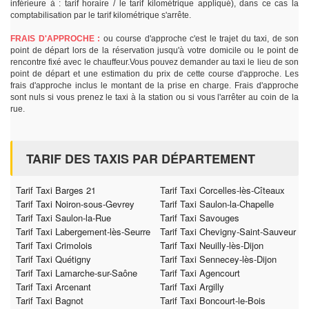
inférieure à : tarif horaire / le tarif kilométrique appliqué), dans ce cas la
comptabilisation par le tarif kilométrique s'arrête.
FRAIS D'APPROCHE :
ou course d'approche c'est le trajet du taxi, de son
point de départ lors de la réservation jusqu'à votre domicile ou le point de
rencontre fixé avec le chauffeur.Vous pouvez demander au taxi le lieu de son
point de départ et une estimation du prix de cette course d'approche. Les
frais d'approche inclus le montant de la prise en charge. Frais d'approche
sont nuls si vous prenez le taxi à la station ou si vous l'arrêter au coin de la
rue.
TARIF DES TAXIS PAR DÉPARTEMENT
Tarif Taxi Barges 21
Tarif Taxi Corcelles-lès-Cîteaux
Tarif Taxi Noiron-sous-Gevrey
Tarif Taxi Saulon-la-Chapelle
Tarif Taxi Saulon-la-Rue
Tarif Taxi Savouges
Tarif Taxi Labergement-lès-Seurre
Tarif Taxi Chevigny-Saint-Sauveur
Tarif Taxi Crimolois
Tarif Taxi Neuilly-lès-Dijon
Tarif Taxi Quétigny
Tarif Taxi Sennecey-lès-Dijon
Tarif Taxi Lamarche-sur-Saône
Tarif Taxi Agencourt
Tarif Taxi Arcenant
Tarif Taxi Argilly
Tarif Taxi Bagnot
Tarif Taxi Boncourt-le-Bois