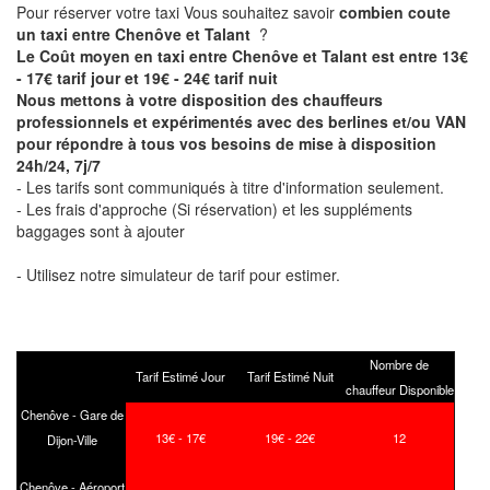
Pour réserver votre taxi Vous souhaitez savoir
combien coute
un taxi entre Chenôve et Talant
?
Le Coût moyen en taxi entre Chenôve et Talant est entre 13€
- 17€ tarif jour et 19€ - 24€ tarif nuit
Nous mettons à votre disposition des chauffeurs
professionnels et expérimentés avec des berlines et/ou VAN
pour répondre à tous vos besoins de mise à disposition
24h/24, 7j/7
- Les tarifs sont communiqués à titre d'information seulement.
- Les frais d'approche (Si réservation) et les suppléments
baggages sont à ajouter
- Utilisez notre simulateur de tarif pour estimer.
Nombre de
Tarif Estimé Jour
Tarif Estimé Nuit
chauffeur Disponible
Chenôve - Gare de
13€ - 17€
19€ - 22€
12
Dijon-Ville
Chenôve - Aéroport