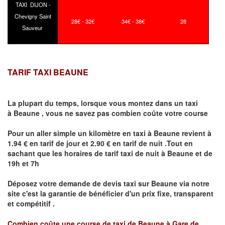
TAXI DIJON -
Chevigny Saint
28€ - 32€
34€ - 38€
28
Sauveur
TARIF TAXI BEAUNE
La plupart du temps, lorsque vous montez dans un taxi
à
Beaune
,
vous ne savez pas combien
coûte
votre course
Pour un aller simple un kilomètre en taxi à
Beaune
revient à
1.94 € en tarif de jour et 2.90 € en tarif de nuit .Tout en
sachant que les horaires de tarif taxi de nuit à
Beaune
et de
19h et 7h
Déposez votre demande de devis taxi sur
Beaune
via notre
site
c'est la garantie de bénéficier
d'un prix fixe, transparent
et compétitif .
Combien coûte une course de taxi de
Beaune à Gare de