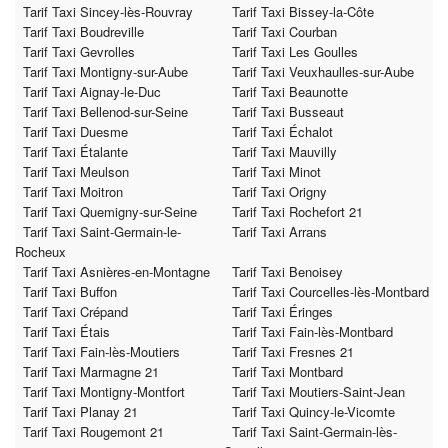
Tarif Taxi Sincey-lès-Rouvray
Tarif Taxi Bissey-la-Côte
Tarif Taxi Boudreville
Tarif Taxi Courban
Tarif Taxi Gevrolles
Tarif Taxi Les Goulles
Tarif Taxi Montigny-sur-Aube
Tarif Taxi Veuxhaulles-sur-Aube
Tarif Taxi Aignay-le-Duc
Tarif Taxi Beaunotte
Tarif Taxi Bellenod-sur-Seine
Tarif Taxi Busseaut
Tarif Taxi Duesme
Tarif Taxi Échalot
Tarif Taxi Étalante
Tarif Taxi Mauvilly
Tarif Taxi Meulson
Tarif Taxi Minot
Tarif Taxi Moitron
Tarif Taxi Origny
Tarif Taxi Quemigny-sur-Seine
Tarif Taxi Rochefort 21
Tarif Taxi Saint-Germain-le-
Tarif Taxi Arrans
Rocheux
Tarif Taxi Asnières-en-Montagne
Tarif Taxi Benoisey
Tarif Taxi Buffon
Tarif Taxi Courcelles-lès-Montbard
Tarif Taxi Crépand
Tarif Taxi Éringes
Tarif Taxi Étais
Tarif Taxi Fain-lès-Montbard
Tarif Taxi Fain-lès-Moutiers
Tarif Taxi Fresnes 21
Tarif Taxi Marmagne 21
Tarif Taxi Montbard
Tarif Taxi Montigny-Montfort
Tarif Taxi Moutiers-Saint-Jean
Tarif Taxi Planay 21
Tarif Taxi Quincy-le-Vicomte
Tarif Taxi Rougemont 21
Tarif Taxi Saint-Germain-lès-