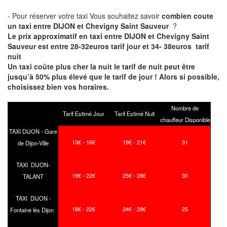
- Pour réserver votre taxi Vous souhaitez savoir
combien coute
un taxi entre DIJON et Chevigny Saint Sauveur
?
Le prix approximatif en taxi entre DIJON et Chevigny Saint
Sauveur est entre 28-32euros tarif jour et 34- 38euros tarif
nuit
Un taxi coûte plus cher la nuit le tarif de nuit peut être
jusqu’à 50% plus élevé que le tarif de jour ! Alors si possible,
choisissez bien vos horaires.
Nombre de
Tarif Estimé Jour
Tarif Estimé Nuit
chauffeur Disponible
TAXI DIJON - Gare
13€ - 16€
19€ - 21€
31
de Dijon-Ville
TAXI DIJON-
19€ - 22€
25€ - 28€
30
TALANT
TAXI DIJON -
18€ - 22€
24€ - 28€
25
Fontaine lès Dijon