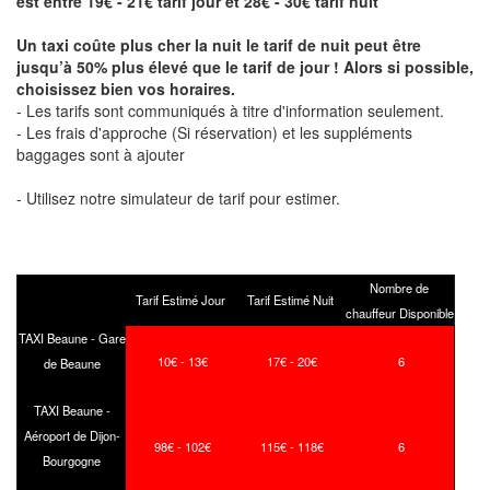
est entre 19€ - 21€ tarif jour et 28€ - 30€ tarif nuit
Un taxi coûte plus cher la nuit le tarif de nuit peut être
jusqu’à 50% plus élevé que le tarif de jour ! Alors si possible,
choisissez bien vos horaires.
- Les tarifs sont communiqués à titre d'information seulement.
- Les frais d'approche (Si réservation) et les suppléments
baggages sont à ajouter
- Utilisez notre simulateur de tarif pour estimer.
Nombre de
Tarif Estimé Jour
Tarif Estimé Nuit
chauffeur Disponible
TAXI Beaune - Gare
10€ - 13€
17€ - 20€
6
de Beaune
TAXI Beaune -
Aéroport de Dijon-
98€ - 102€
115€ - 118€
6
Bourgogne