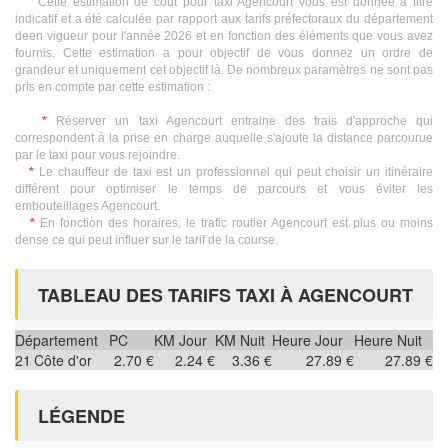
Cette estimation de coût pour taxi Agencourt vous est donnée à titre
indicatif et a été calculée par rapport aux tarifs préfectoraux du département
deen vigueur pour l'année 2026 et en fonction des éléments que vous avez
fournis. Cette estimation a pour objectif de vous donnez un ordre de
grandeur et uniquement cet objectif là. De nombreux paramètres ne sont pas
pris en compte par cette estimation :
*
Réserver un taxi Agencourt entraine des frais d'approche qui
correspondent à la prise en charge auquelle s'ajoute la distance parcourue
par le taxi pour vous rejoindre.
*
Le chauffeur de taxi est un professionnel qui peut choisir un itinéraire
différent pour optimiser le temps de parcours et vous éviter les
embouteillages Agencourt.
*
En fonction des horaires, le trafic routier Agencourt est plus ou moins
dense ce qui peut influer sur le tarif de la course.
TABLEAU DES TARIFS TAXI À AGENCOURT
Département
PC
KM Jour
KM Nuit
Heure Jour
Heure Nuit
21
Côte d'or
2.70 €
2.24 €
3.36 €
27.89 €
27.89 €
LÉGENDE