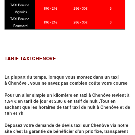
TAXI Beaune
19€ - 21€
28€ - 30€
6
- Vignoles
TAXI Beaune
19€ - 21€
28€ - 30€
6
- Pommard
TARIF TAXI CHENOVE
La plupart du temps, lorsque vous montez dans un taxi
à
Chenôve
,
vous ne savez pas combien
coûte
votre course
Pour un aller simple un kilomètre en taxi à
Chenôve
revient à
1.94 € en tarif de jour et 2.90 € en tarif de nuit .Tout en
sachant que les horaires de tarif taxi de nuit à
Chenôve
et de
19h et 7h
Déposez votre demande de devis taxi sur
Chenôve
via notre
site
c'est la garantie de bénéficier
d'un prix fixe, transparent