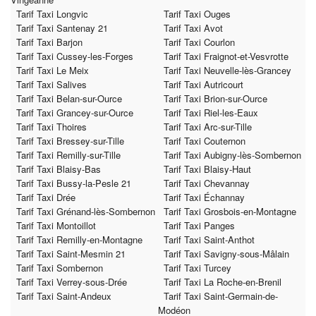
Tarif Taxi Longvic
Tarif Taxi Ouges
Tarif Taxi Santenay 21
Tarif Taxi Avot
Tarif Taxi Barjon
Tarif Taxi Courlon
Tarif Taxi Cussey-les-Forges
Tarif Taxi Fraignot-et-Vesvrotte
Tarif Taxi Le Meix
Tarif Taxi Neuvelle-lès-Grancey
Tarif Taxi Salives
Tarif Taxi Autricourt
Tarif Taxi Belan-sur-Ource
Tarif Taxi Brion-sur-Ource
Tarif Taxi Grancey-sur-Ource
Tarif Taxi Riel-les-Eaux
Tarif Taxi Thoires
Tarif Taxi Arc-sur-Tille
Tarif Taxi Bressey-sur-Tille
Tarif Taxi Couternon
Tarif Taxi Remilly-sur-Tille
Tarif Taxi Aubigny-lès-Sombernon
Tarif Taxi Blaisy-Bas
Tarif Taxi Blaisy-Haut
Tarif Taxi Bussy-la-Pesle 21
Tarif Taxi Chevannay
Tarif Taxi Drée
Tarif Taxi Échannay
Tarif Taxi Grénand-lès-Sombernon
Tarif Taxi Grosbois-en-Montagne
Tarif Taxi Montoillot
Tarif Taxi Panges
Tarif Taxi Remilly-en-Montagne
Tarif Taxi Saint-Anthot
Tarif Taxi Saint-Mesmin 21
Tarif Taxi Savigny-sous-Mâlain
Tarif Taxi Sombernon
Tarif Taxi Turcey
Tarif Taxi Verrey-sous-Drée
Tarif Taxi La Roche-en-Brenil
Tarif Taxi Saint-Andeux
Tarif Taxi Saint-Germain-de-
Modéon