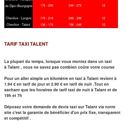
17€ - 20€
24€ - 27€
12
de Dijon-Bourgogne
Chenôve - Longvic
17€ - 21€
24€ - 29€
12
Chenôve - Talant
13€ - 17€
19€ - 24€
12
TARIF TAXI TALENT
La plupart du temps, lorsque vous montez dans un taxi
à
Talant
,
vous ne savez pas combien
coûte
votre course
Pour un aller simple un kilomètre en taxi à
Talant
revient à
1.94 € en tarif de jour et 2.90 € en tarif de nuit .Tout en
sachant que les horaires de tarif taxi de nuit à
Talant
et de
19h et 7h
Déposez votre demande de devis taxi sur
Talant
via notre
site
c'est la garantie de bénéficier
d'un prix fixe, transparent
et compétitif .