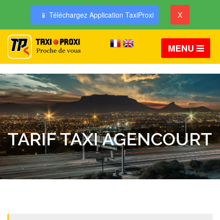
📱 Téléchargez Application TaxiProxi
X
MENU
TARIF TAXI AGENCOURT