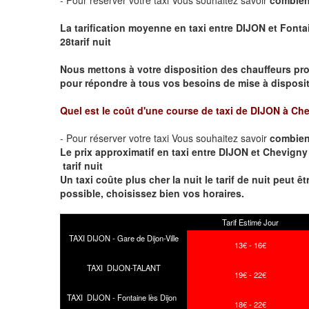
La tarification moyenne en taxi entre DIJON et Fontai
28tarif nuit
Nous mettons à votre disposition des chauffeurs pro
pour répondre à tous vos besoins de mise à dispositi
Quel est le coût d'une course de taxi de
DIJON à Che
- Pour réserver votre taxi Vous souhaitez savoir
combien
Le prix approximatif en taxi entre DIJON et Chevigny 
tarif nuit
Un taxi coûte plus cher la nuit le tarif de nuit peut êt
possible, choisissez bien vos horaires.
Tarif Estimé Jour
TAXI DIJON - Gare de Dijon-Ville
13€ - 16€
TAXI DIJON-TALANT
19€ - 22€
TAXI DIJON - Fontaine lès Dijon
18€ - 22€