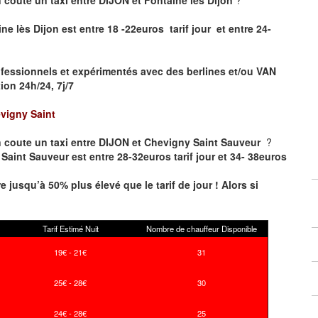
ne lès Dijon est entre 18 -22euros tarif jour et entre 24-
fessionnels et expérimentés avec des berlines et/ou VAN
on 24h/24, 7j/7
vigny Saint
 coute un taxi entre DIJON et Chevigny Saint Sauveur
?
Saint Sauveur est entre 28-32euros tarif jour et 34- 38euros
re jusqu’à 50% plus élevé que le tarif de jour ! Alors si
Tarif Estimé Nuit
Nombre de chauffeur Disponible
19€ - 21€
31
25€ - 28€
30
24€ - 28€
25