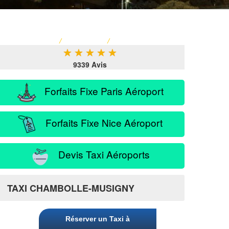
ACCUEIL
/
TARIF TAXI
/
SERVICE PASSAGER
★
★
★
★
★
9339 Avis
Forfaits Fixe Paris Aéroport
Forfaits Fixe Nice Aéroport
Devis Taxi Aéroports
y
TAXI CHAMBOLLE-MUSIGNY
Réserver un Taxi à