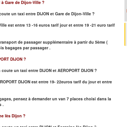
à Gare de Dijon-Ville
?
coute un taxi
entre DIJON et Gare de Dijon-Ville ?
le est entre 13 -16 euros tarif jour et entre 19 -21 euro tarif
transport de passager supplémentaire à partir du 5ème (
rois bagages par passager .
PORT DIJON ?
 coute un taxi entre DIJON et AEROPORT DIJON ?
 AEROPORT DIJON
est entre 19- 22euros tarif du jour et entre
gages, pensez à demander un van 7 places choisi dans la
 .
ne lès Dijon
?
coute un taxi entre DIJON et Fontaine lès Dijon
?