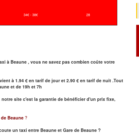
34€ - 38€
28
axi à
Beaune
,
vous ne savez pas combien
coûte
votre
vient à 1.94 € en tarif de jour et 2.90 € en tarif de nuit .Tout
aune
et de 19h et 7h
a notre site
c'est la garantie de bénéficier
d'un prix fixe,
e de Beaune
?
coute un taxi
entre Beaune et Gare de Beaune ?