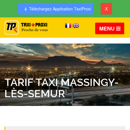
📱 Téléchargez Application TaxiProxi
X
MENU
TARIF TAXI MASSINGY-
LÈS-SEMUR