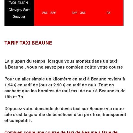
TAXI DIJON -
Chevigny Saint
28€ - 32€
34€ - 38€
28
Sauveur
TARIF TAXI BEAUNE
La plupart du temps, lorsque vous montez dans un taxi
à
Beaune
,
vous ne savez pas combien
coûte
votre course
Pour un aller simple un kilomètre en taxi à
Beaune
revient à
1.94 € en tarif de jour et 2.90 € en tarif de nuit .Tout en
sachant que les horaires de tarif taxi de nuit à
Beaune
et de
19h et 7h
Déposez votre demande de devis taxi sur
Beaune
via notre
site
c'est la garantie de bénéficier
d'un prix fixe, transparent
et compétitif .
Combien coûte une course de taxi de
Beaune à Gare de