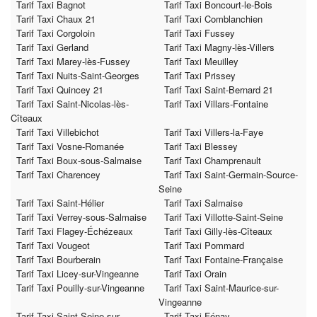
Tarif Taxi Bagnot
Tarif Taxi Boncourt-le-Bois
Tarif Taxi Chaux 21
Tarif Taxi Comblanchien
Tarif Taxi Corgoloin
Tarif Taxi Fussey
Tarif Taxi Gerland
Tarif Taxi Magny-lès-Villers
Tarif Taxi Marey-lès-Fussey
Tarif Taxi Meuilley
Tarif Taxi Nuits-Saint-Georges
Tarif Taxi Prissey
Tarif Taxi Quincey 21
Tarif Taxi Saint-Bernard 21
Tarif Taxi Saint-Nicolas-lès-
Tarif Taxi Villars-Fontaine
Cîteaux
Tarif Taxi Villebichot
Tarif Taxi Villers-la-Faye
Tarif Taxi Vosne-Romanée
Tarif Taxi Blessey
Tarif Taxi Boux-sous-Salmaise
Tarif Taxi Champrenault
Tarif Taxi Charencey
Tarif Taxi Saint-Germain-Source-
Seine
Tarif Taxi Saint-Hélier
Tarif Taxi Salmaise
Tarif Taxi Verrey-sous-Salmaise
Tarif Taxi Villotte-Saint-Seine
Tarif Taxi Flagey-Échézeaux
Tarif Taxi Gilly-lès-Cîteaux
Tarif Taxi Vougeot
Tarif Taxi Pommard
Tarif Taxi Bourberain
Tarif Taxi Fontaine-Française
Tarif Taxi Licey-sur-Vingeanne
Tarif Taxi Orain
Tarif Taxi Pouilly-sur-Vingeanne
Tarif Taxi Saint-Maurice-sur-
Vingeanne
Tarif Taxi Saint-Seine-sur-
Tarif Taxi Fénay