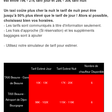
est entre 19€ - 21€ tarif jour et 28€ - 30€ tarif nuit
Un taxi coûte plus cher la nuit le tarif de nuit peut être
jusqu’à 50% plus élevé que le tarif de jour ! Alors si possible,
choisissez bien vos horaires.
- Les tarifs sont communiqués à titre d'information seulement.
- Les frais d'approche (Si réservation) et les suppléments
baggages sont à ajouter
- Utilisez notre simulateur de tarif pour estimer.
Nombre de
Tarif Estimé Jour
Tarif Estimé Nuit
chauffeur Disponible
TAXI Beaune - Gare
10€ - 13€
17€ - 20€
6
de Beaune
TAXI Beaune -
Aéroport de Dijon-
98€ - 102€
115€ - 118€
6
Bourgogne