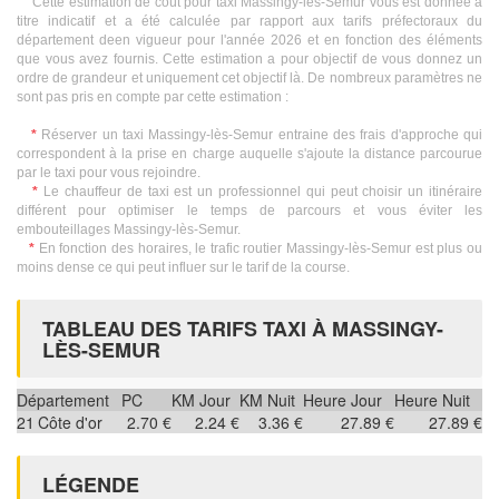
Cette estimation de coût pour taxi Massingy-lès-Semur vous est donnée à
titre indicatif et a été calculée par rapport aux tarifs préfectoraux du
département deen vigueur pour l'année 2026 et en fonction des éléments
que vous avez fournis. Cette estimation a pour objectif de vous donnez un
ordre de grandeur et uniquement cet objectif là. De nombreux paramètres ne
sont pas pris en compte par cette estimation :
*
Réserver un taxi Massingy-lès-Semur entraine des frais d'approche qui
correspondent à la prise en charge auquelle s'ajoute la distance parcourue
par le taxi pour vous rejoindre.
*
Le chauffeur de taxi est un professionnel qui peut choisir un itinéraire
différent pour optimiser le temps de parcours et vous éviter les
embouteillages Massingy-lès-Semur.
*
En fonction des horaires, le trafic routier Massingy-lès-Semur est plus ou
moins dense ce qui peut influer sur le tarif de la course.
TABLEAU DES TARIFS TAXI À MASSINGY-
LÈS-SEMUR
Département
PC
KM Jour
KM Nuit
Heure Jour
Heure Nuit
21
Côte d'or
2.70 €
2.24 €
3.36 €
27.89 €
27.89 €
LÉGENDE