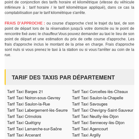
point de conjonction des tarifs horaire et kilométrique (vitesse du véhicule
inférieure à : tarif horaire / le tarif kilométrique appliqué), dans ce cas la
comptabilisation par le tarif kilométrique s'arrête.
FRAIS D'APPROCHE :
ou course d'approche c'est le trajet du taxi, de son
point de départ lors de la réservation jusqu'à votre domicile ou le point de
rencontre fixé avec le chauffeur.Vous pouvez demander au taxi le lieu de son
point de départ et une estimation du prix de cette course d'approche. Les
frais d'approche inclus le montant de la prise en charge. Frais d'approche
sont nuls si vous prenez le taxi à la station ou si vous l'arrêter au coin de la
rue.
TARIF DES TAXIS PAR DÉPARTEMENT
Tarif Taxi Barges 21
Tarif Taxi Corcelles-lès-Cîteaux
Tarif Taxi Noiron-sous-Gevrey
Tarif Taxi Saulon-la-Chapelle
Tarif Taxi Saulon-la-Rue
Tarif Taxi Savouges
Tarif Taxi Labergement-lès-Seurre
Tarif Taxi Chevigny-Saint-Sauveur
Tarif Taxi Crimolois
Tarif Taxi Neuilly-lès-Dijon
Tarif Taxi Quétigny
Tarif Taxi Sennecey-lès-Dijon
Tarif Taxi Lamarche-sur-Saône
Tarif Taxi Agencourt
Tarif Taxi Arcenant
Tarif Taxi Argilly