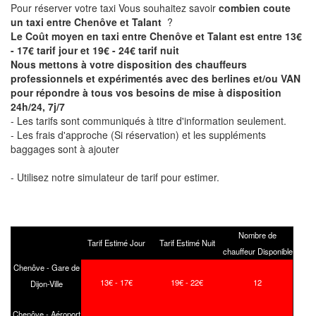
Pour réserver votre taxi Vous souhaitez savoir
combien coute
un taxi entre Chenôve et Talant
?
Le Coût moyen en taxi entre Chenôve et Talant est entre 13€
- 17€ tarif jour et 19€ - 24€ tarif nuit
Nous mettons à votre disposition des chauffeurs
professionnels et expérimentés avec des berlines et/ou VAN
pour répondre à tous vos besoins de mise à disposition
24h/24, 7j/7
- Les tarifs sont communiqués à titre d'information seulement.
- Les frais d'approche (Si réservation) et les suppléments
baggages sont à ajouter
- Utilisez notre simulateur de tarif pour estimer.
Nombre de
Tarif Estimé Jour
Tarif Estimé Nuit
chauffeur Disponible
Chenôve - Gare de
13€ - 17€
19€ - 22€
12
Dijon-Ville
Chenôve - Aéroport