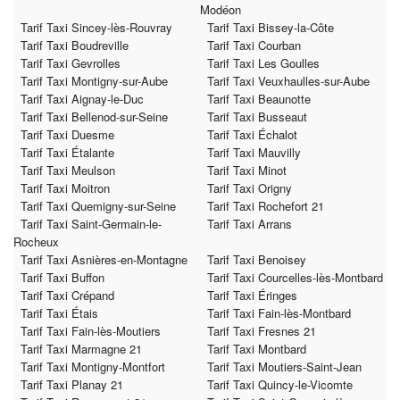
Modéon
Tarif Taxi Sincey-lès-Rouvray
Tarif Taxi Bissey-la-Côte
Tarif Taxi Boudreville
Tarif Taxi Courban
Tarif Taxi Gevrolles
Tarif Taxi Les Goulles
Tarif Taxi Montigny-sur-Aube
Tarif Taxi Veuxhaulles-sur-Aube
Tarif Taxi Aignay-le-Duc
Tarif Taxi Beaunotte
Tarif Taxi Bellenod-sur-Seine
Tarif Taxi Busseaut
Tarif Taxi Duesme
Tarif Taxi Échalot
Tarif Taxi Étalante
Tarif Taxi Mauvilly
Tarif Taxi Meulson
Tarif Taxi Minot
Tarif Taxi Moitron
Tarif Taxi Origny
Tarif Taxi Quemigny-sur-Seine
Tarif Taxi Rochefort 21
Tarif Taxi Saint-Germain-le-
Tarif Taxi Arrans
Rocheux
Tarif Taxi Asnières-en-Montagne
Tarif Taxi Benoisey
Tarif Taxi Buffon
Tarif Taxi Courcelles-lès-Montbard
Tarif Taxi Crépand
Tarif Taxi Éringes
Tarif Taxi Étais
Tarif Taxi Fain-lès-Montbard
Tarif Taxi Fain-lès-Moutiers
Tarif Taxi Fresnes 21
Tarif Taxi Marmagne 21
Tarif Taxi Montbard
Tarif Taxi Montigny-Montfort
Tarif Taxi Moutiers-Saint-Jean
Tarif Taxi Planay 21
Tarif Taxi Quincy-le-Vicomte