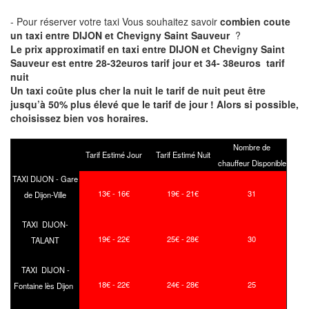
- Pour réserver votre taxi Vous souhaitez savoir
combien coute
un taxi entre DIJON et Chevigny Saint Sauveur
?
Le prix approximatif en taxi entre DIJON et Chevigny Saint
Sauveur est entre 28-32euros tarif jour et 34- 38euros tarif
nuit
Un taxi coûte plus cher la nuit le tarif de nuit peut être
jusqu’à 50% plus élevé que le tarif de jour ! Alors si possible,
choisissez bien vos horaires.
Nombre de
Tarif Estimé Jour
Tarif Estimé Nuit
chauffeur Disponible
TAXI DIJON - Gare
13€ - 16€
19€ - 21€
31
de Dijon-Ville
TAXI DIJON-
19€ - 22€
25€ - 28€
30
TALANT
TAXI DIJON -
18€ - 22€
24€ - 28€
25
Fontaine lès Dijon