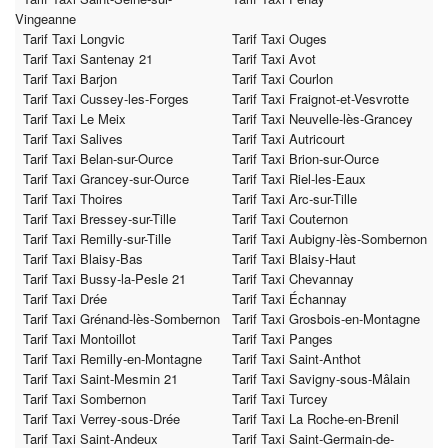
Vingeanne
Tarif Taxi Longvic
Tarif Taxi Ouges
Tarif Taxi Santenay 21
Tarif Taxi Avot
Tarif Taxi Barjon
Tarif Taxi Courlon
Tarif Taxi Cussey-les-Forges
Tarif Taxi Fraignot-et-Vesvrotte
Tarif Taxi Le Meix
Tarif Taxi Neuvelle-lès-Grancey
Tarif Taxi Salives
Tarif Taxi Autricourt
Tarif Taxi Belan-sur-Ource
Tarif Taxi Brion-sur-Ource
Tarif Taxi Grancey-sur-Ource
Tarif Taxi Riel-les-Eaux
Tarif Taxi Thoires
Tarif Taxi Arc-sur-Tille
Tarif Taxi Bressey-sur-Tille
Tarif Taxi Couternon
Tarif Taxi Remilly-sur-Tille
Tarif Taxi Aubigny-lès-Sombernon
Tarif Taxi Blaisy-Bas
Tarif Taxi Blaisy-Haut
Tarif Taxi Bussy-la-Pesle 21
Tarif Taxi Chevannay
Tarif Taxi Drée
Tarif Taxi Échannay
Tarif Taxi Grénand-lès-Sombernon
Tarif Taxi Grosbois-en-Montagne
Tarif Taxi Montoillot
Tarif Taxi Panges
Tarif Taxi Remilly-en-Montagne
Tarif Taxi Saint-Anthot
Tarif Taxi Saint-Mesmin 21
Tarif Taxi Savigny-sous-Mâlain
Tarif Taxi Sombernon
Tarif Taxi Turcey
Tarif Taxi Verrey-sous-Drée
Tarif Taxi La Roche-en-Brenil
Tarif Taxi Saint-Andeux
Tarif Taxi Saint-Germain-de-