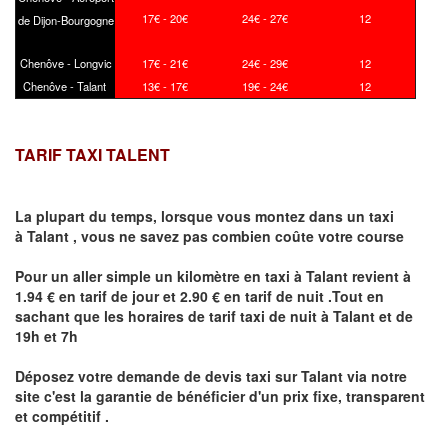
17€ - 20€
24€ - 27€
12
de Dijon-Bourgogne
Chenôve - Longvic
17€ - 21€
24€ - 29€
12
Chenôve - Talant
13€ - 17€
19€ - 24€
12
TARIF TAXI TALENT
La plupart du temps, lorsque vous montez dans un taxi
à
Talant
,
vous ne savez pas combien
coûte
votre course
Pour un aller simple un kilomètre en taxi à
Talant
revient à
1.94 € en tarif de jour et 2.90 € en tarif de nuit .Tout en
sachant que les horaires de tarif taxi de nuit à
Talant
et de
19h et 7h
Déposez votre demande de devis taxi sur
Talant
via notre
site
c'est la garantie de bénéficier
d'un prix fixe, transparent
et compétitif .