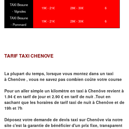
TAXI Beaune
19€ - 21€
28€ - 30€
6
- Vignoles
TAXI Beaune
19€ - 21€
28€ - 30€
6
- Pommard
TARIF TAXI CHENOVE
La plupart du temps, lorsque vous montez dans un taxi
à
Chenôve
,
vous ne savez pas combien
coûte
votre course
Pour un aller simple un kilomètre en taxi à
Chenôve
revient à
1.94 € en tarif de jour et 2.90 € en tarif de nuit .Tout en
sachant que les horaires de tarif taxi de nuit à
Chenôve
et de
19h et 7h
Déposez votre demande de devis taxi sur
Chenôve
via notre
site
c'est la garantie de bénéficier
d'un prix fixe, transparent