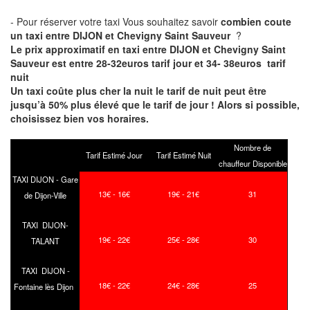
- Pour réserver votre taxi Vous souhaitez savoir
combien coute
un taxi entre DIJON et Chevigny Saint Sauveur
?
Le prix approximatif en taxi entre DIJON et Chevigny Saint
Sauveur est entre 28-32euros tarif jour et 34- 38euros tarif
nuit
Un taxi coûte plus cher la nuit le tarif de nuit peut être
jusqu’à 50% plus élevé que le tarif de jour ! Alors si possible,
choisissez bien vos horaires.
Nombre de
Tarif Estimé Jour
Tarif Estimé Nuit
chauffeur Disponible
TAXI DIJON - Gare
13€ - 16€
19€ - 21€
31
de Dijon-Ville
TAXI DIJON-
19€ - 22€
25€ - 28€
30
TALANT
TAXI DIJON -
18€ - 22€
24€ - 28€
25
Fontaine lès Dijon