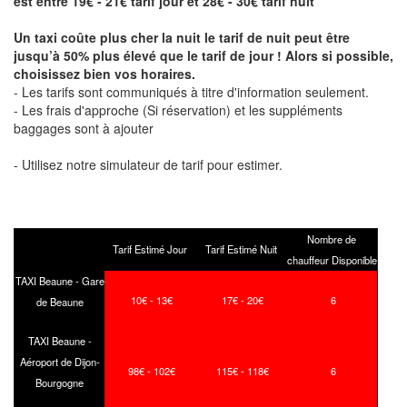
est entre 19€ - 21€ tarif jour et 28€ - 30€ tarif nuit
Un taxi coûte plus cher la nuit le tarif de nuit peut être
jusqu’à 50% plus élevé que le tarif de jour ! Alors si possible,
choisissez bien vos horaires.
- Les tarifs sont communiqués à titre d'information seulement.
- Les frais d'approche (Si réservation) et les suppléments
baggages sont à ajouter
- Utilisez notre simulateur de tarif pour estimer.
Nombre de
Tarif Estimé Jour
Tarif Estimé Nuit
chauffeur Disponible
TAXI Beaune - Gare
10€ - 13€
17€ - 20€
6
de Beaune
TAXI Beaune -
Aéroport de Dijon-
98€ - 102€
115€ - 118€
6
Bourgogne