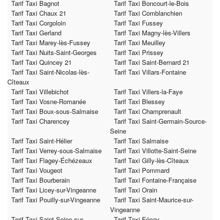
Tarif Taxi Bagnot
Tarif Taxi Boncourt-le-Bois
Tarif Taxi Chaux 21
Tarif Taxi Comblanchien
Tarif Taxi Corgoloin
Tarif Taxi Fussey
Tarif Taxi Gerland
Tarif Taxi Magny-lès-Villers
Tarif Taxi Marey-lès-Fussey
Tarif Taxi Meuilley
Tarif Taxi Nuits-Saint-Georges
Tarif Taxi Prissey
Tarif Taxi Quincey 21
Tarif Taxi Saint-Bernard 21
Tarif Taxi Saint-Nicolas-lès-
Tarif Taxi Villars-Fontaine
Cîteaux
Tarif Taxi Villebichot
Tarif Taxi Villers-la-Faye
Tarif Taxi Vosne-Romanée
Tarif Taxi Blessey
Tarif Taxi Boux-sous-Salmaise
Tarif Taxi Champrenault
Tarif Taxi Charencey
Tarif Taxi Saint-Germain-Source-
Seine
Tarif Taxi Saint-Hélier
Tarif Taxi Salmaise
Tarif Taxi Verrey-sous-Salmaise
Tarif Taxi Villotte-Saint-Seine
Tarif Taxi Flagey-Échézeaux
Tarif Taxi Gilly-lès-Cîteaux
Tarif Taxi Vougeot
Tarif Taxi Pommard
Tarif Taxi Bourberain
Tarif Taxi Fontaine-Française
Tarif Taxi Licey-sur-Vingeanne
Tarif Taxi Orain
Tarif Taxi Pouilly-sur-Vingeanne
Tarif Taxi Saint-Maurice-sur-
Vingeanne
Tarif Taxi Saint-Seine-sur-
Tarif Taxi Fénay