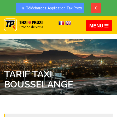
📱 Téléchargez Application TaxiProxi
X
MENU
TARIF TAXI
BOUSSELANGE