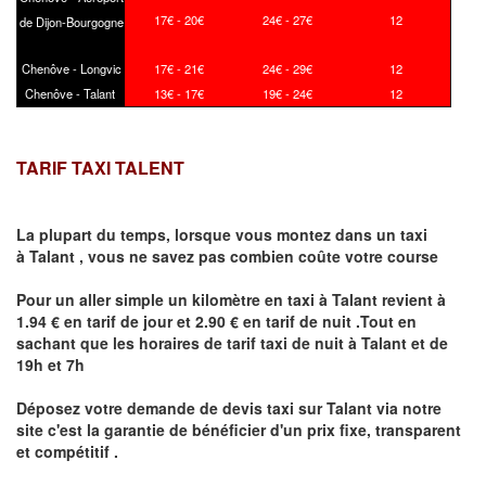
17€ - 20€
24€ - 27€
12
de Dijon-Bourgogne
Chenôve - Longvic
17€ - 21€
24€ - 29€
12
Chenôve - Talant
13€ - 17€
19€ - 24€
12
TARIF TAXI TALENT
La plupart du temps, lorsque vous montez dans un taxi
à
Talant
,
vous ne savez pas combien
coûte
votre course
Pour un aller simple un kilomètre en taxi à
Talant
revient à
1.94 € en tarif de jour et 2.90 € en tarif de nuit .Tout en
sachant que les horaires de tarif taxi de nuit à
Talant
et de
19h et 7h
Déposez votre demande de devis taxi sur
Talant
via notre
site
c'est la garantie de bénéficier
d'un prix fixe, transparent
et compétitif .