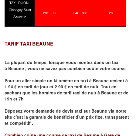
TAXI DIJON -
Chevigny Saint
28€ - 32€
34€ - 38€
28
Sauveur
TARIF TAXI BEAUNE
La plupart du temps, lorsque vous montez dans un taxi
à
Beaune
,
vous ne savez pas combien
coûte
votre course
Pour un aller simple un kilomètre en taxi à
Beaune
revient à
1.94 € en tarif de jour et 2.90 € en tarif de nuit .Tout en
sachant que les horaires de tarif taxi de nuit à
Beaune
et de
19h et 7h
Déposez votre demande de devis taxi sur
Beaune
via notre
site
c'est la garantie de bénéficier
d'un prix fixe, transparent
et compétitif .
Combien coûte une course de taxi de
Beaune à Gare de