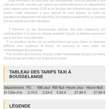
Cette estimation de coût pour taxi Bousselange vous est donnée à titre
indicatif et a été calculée par rapport aux tarifs préfectoraux du département
deen vigueur pour l'année 2026 et en fonction des éléments que vous avez
fournis. Cette estimation a pour objectif de vous donnez un ordre de
grandeur et uniquement cet objectif là. De nombreux paramètres ne sont pas
pris en compte par cette estimation :
*
Réserver un taxi Bousselange entraine des frais d'approche qui
correspondent à la prise en charge auquelle s'ajoute la distance parcourue
par le taxi pour vous rejoindre.
*
Le chauffeur de taxi est un professionnel qui peut choisir un itinéraire
différent pour optimiser le temps de parcours et vous éviter les
embouteillages Bousselange.
*
En fonction des horaires, le trafic routier Bousselange est plus ou moins
dense ce qui peut influer sur le tarif de la course.
TABLEAU DES TARIFS TAXI À
BOUSSELANGE
Département
PC
KM Jour
KM Nuit
Heure Jour
Heure Nuit
21
Côte d'or
2.70 €
2.24 €
3.36 €
27.89 €
27.89 €
LÉGENDE