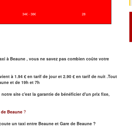
34€ - 38€
28
axi à
Beaune
,
vous ne savez pas combien
coûte
votre
vient à 1.94 € en tarif de jour et 2.90 € en tarif de nuit .Tout
aune
et de 19h et 7h
a notre site
c'est la garantie de bénéficier
d'un prix fixe,
e de Beaune
?
coute un taxi
entre Beaune et Gare de Beaune ?