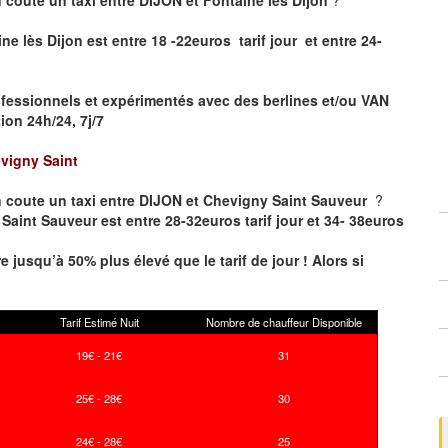
ne lès Dijon est entre 18 -22euros tarif jour et entre 24-
fessionnels et expérimentés avec des berlines et/ou VAN
on 24h/24, 7j/7
vigny Saint
 coute un taxi entre DIJON et Chevigny Saint Sauveur
?
Saint Sauveur est entre 28-32euros tarif jour et 34- 38euros
re jusqu’à 50% plus élevé que le tarif de jour ! Alors si
Tarif Estimé Nuit
Nombre de chauffeur Disponible
19€ - 21€
31
25€ - 28€
30
24€ - 28€
25