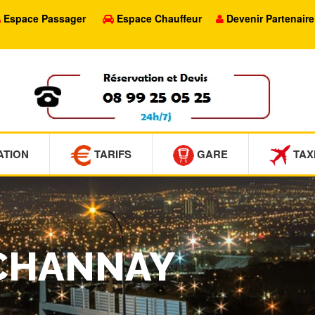
Espace Passager
Espace Chauffeur
Devenir Partenaire
ATION
TARIFS
GARE
TAX
ÉCHANNAY