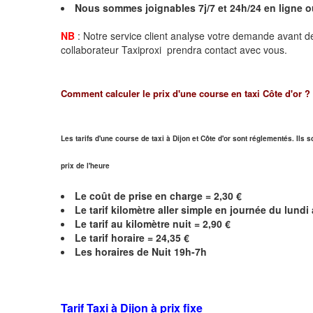
Nous sommes joignables 7j/7 et 24h/24 en ligne 
NB
: Notre service client analyse votre demande avant de
collaborateur Taxiproxi prendra contact avec vous.
Comment calculer le prix d'une course en taxi
Côte d'or
?
Les tarifs d'une course de taxi à Dijon et
Côte d'or
sont réglementés. Ils s
prix de l'heure
Le coût de prise en charge =
2,30
€
Le
tarif kilomètre aller simple en journée du lund
Le
tarif au kilomètre nuit =
2,90
€
Le
tarif horaire =
24,35
€
Les horaires de Nuit 19h-7h
Tarif Taxi à Dijon
à prix fixe