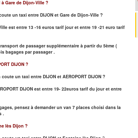
à Gare de Dijon-Ville
?
coute un taxi
entre DIJON et Gare de Dijon-Ville ?
le est entre 13 -16 euros tarif jour et entre 19 -21 euro tarif
transport de passager supplémentaire à partir du 5ème (
rois bagages par passager .
PORT DIJON ?
 coute un taxi entre DIJON et AEROPORT DIJON ?
 AEROPORT DIJON
est entre 19- 22euros tarif du jour et entre
gages, pensez à demander un van 7 places choisi dans la
 .
ne lès Dijon
?
coute un taxi entre DIJON et Fontaine lès Dijon
?