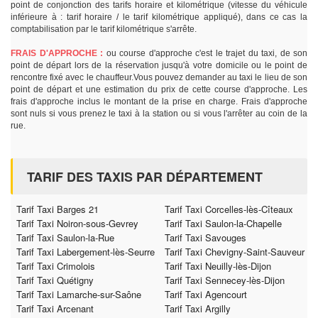
point de conjonction des tarifs horaire et kilométrique (vitesse du véhicule
inférieure à : tarif horaire / le tarif kilométrique appliqué), dans ce cas la
comptabilisation par le tarif kilométrique s'arrête.
FRAIS D'APPROCHE :
ou course d'approche c'est le trajet du taxi, de son
point de départ lors de la réservation jusqu'à votre domicile ou le point de
rencontre fixé avec le chauffeur.Vous pouvez demander au taxi le lieu de son
point de départ et une estimation du prix de cette course d'approche. Les
frais d'approche inclus le montant de la prise en charge. Frais d'approche
sont nuls si vous prenez le taxi à la station ou si vous l'arrêter au coin de la
rue.
TARIF DES TAXIS PAR DÉPARTEMENT
Tarif Taxi Barges 21
Tarif Taxi Corcelles-lès-Cîteaux
Tarif Taxi Noiron-sous-Gevrey
Tarif Taxi Saulon-la-Chapelle
Tarif Taxi Saulon-la-Rue
Tarif Taxi Savouges
Tarif Taxi Labergement-lès-Seurre
Tarif Taxi Chevigny-Saint-Sauveur
Tarif Taxi Crimolois
Tarif Taxi Neuilly-lès-Dijon
Tarif Taxi Quétigny
Tarif Taxi Sennecey-lès-Dijon
Tarif Taxi Lamarche-sur-Saône
Tarif Taxi Agencourt
Tarif Taxi Arcenant
Tarif Taxi Argilly