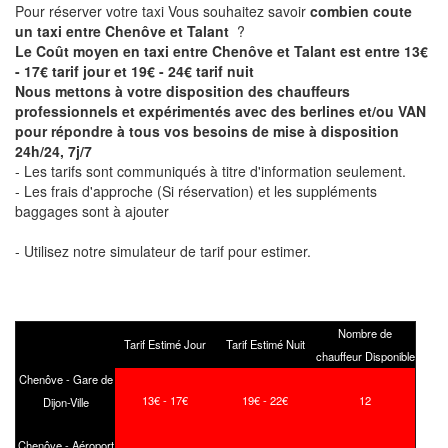
Pour réserver votre taxi Vous souhaitez savoir
combien coute
un taxi entre Chenôve et Talant
?
Le Coût moyen en taxi entre Chenôve et Talant est entre 13€
- 17€ tarif jour et 19€ - 24€ tarif nuit
Nous mettons à votre disposition des chauffeurs
professionnels et expérimentés avec des berlines et/ou VAN
pour répondre à tous vos besoins de mise à disposition
24h/24, 7j/7
- Les tarifs sont communiqués à titre d'information seulement.
- Les frais d'approche (Si réservation) et les suppléments
baggages sont à ajouter
- Utilisez notre simulateur de tarif pour estimer.
Nombre de
Tarif Estimé Jour
Tarif Estimé Nuit
chauffeur Disponible
Chenôve - Gare de
13€ - 17€
19€ - 22€
12
Dijon-Ville
Chenôve - Aéroport