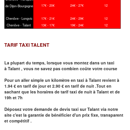
17€ - 20€
24€ - 27€
12
de Dijon-Bourgogne
Chenôve - Longvic
17€ - 21€
24€ - 29€
12
Chenôve - Talant
13€ - 17€
19€ - 24€
12
TARIF TAXI TALENT
La plupart du temps, lorsque vous montez dans un taxi
à
Talant
,
vous ne savez pas combien
coûte
votre course
Pour un aller simple un kilomètre en taxi à
Talant
revient à
1.94 € en tarif de jour et 2.90 € en tarif de nuit .Tout en
sachant que les horaires de tarif taxi de nuit à
Talant
et de
19h et 7h
Déposez votre demande de devis taxi sur
Talant
via notre
site
c'est la garantie de bénéficier
d'un prix fixe, transparent
et compétitif .