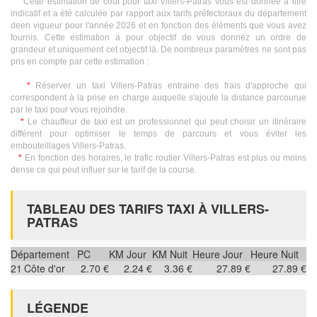
Cette estimation de coût pour taxi Villers-Patras vous est donnée à titre
indicatif et a été calculée par rapport aux tarifs préfectoraux du département
deen vigueur pour l'année 2026 et en fonction des éléments que vous avez
fournis. Cette estimation a pour objectif de vous donnez un ordre de
grandeur et uniquement cet objectif là. De nombreux paramètres ne sont pas
pris en compte par cette estimation :
*
Réserver un taxi Villers-Patras entraine des frais d'approche qui
correspondent à la prise en charge auquelle s'ajoute la distance parcourue
par le taxi pour vous rejoindre.
*
Le chauffeur de taxi est un professionnel qui peut choisir un itinéraire
différent pour optimiser le temps de parcours et vous éviter les
embouteillages Villers-Patras.
*
En fonction des horaires, le trafic routier Villers-Patras est plus ou moins
dense ce qui peut influer sur le tarif de la course.
TABLEAU DES TARIFS TAXI À VILLERS-
PATRAS
Département
PC
KM Jour
KM Nuit
Heure Jour
Heure Nuit
21
Côte d'or
2.70 €
2.24 €
3.36 €
27.89 €
27.89 €
LÉGENDE