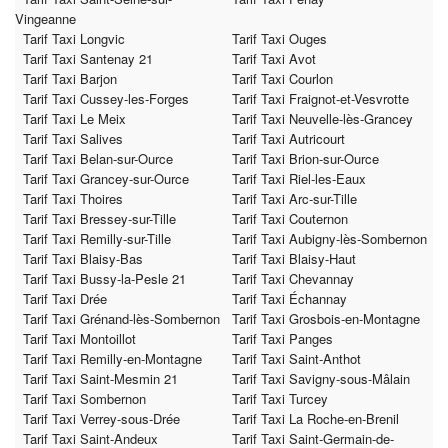
Vingeanne
Tarif Taxi Longvic
Tarif Taxi Ouges
Tarif Taxi Santenay 21
Tarif Taxi Avot
Tarif Taxi Barjon
Tarif Taxi Courlon
Tarif Taxi Cussey-les-Forges
Tarif Taxi Fraignot-et-Vesvrotte
Tarif Taxi Le Meix
Tarif Taxi Neuvelle-lès-Grancey
Tarif Taxi Salives
Tarif Taxi Autricourt
Tarif Taxi Belan-sur-Ource
Tarif Taxi Brion-sur-Ource
Tarif Taxi Grancey-sur-Ource
Tarif Taxi Riel-les-Eaux
Tarif Taxi Thoires
Tarif Taxi Arc-sur-Tille
Tarif Taxi Bressey-sur-Tille
Tarif Taxi Couternon
Tarif Taxi Remilly-sur-Tille
Tarif Taxi Aubigny-lès-Sombernon
Tarif Taxi Blaisy-Bas
Tarif Taxi Blaisy-Haut
Tarif Taxi Bussy-la-Pesle 21
Tarif Taxi Chevannay
Tarif Taxi Drée
Tarif Taxi Échannay
Tarif Taxi Grénand-lès-Sombernon
Tarif Taxi Grosbois-en-Montagne
Tarif Taxi Montoillot
Tarif Taxi Panges
Tarif Taxi Remilly-en-Montagne
Tarif Taxi Saint-Anthot
Tarif Taxi Saint-Mesmin 21
Tarif Taxi Savigny-sous-Mâlain
Tarif Taxi Sombernon
Tarif Taxi Turcey
Tarif Taxi Verrey-sous-Drée
Tarif Taxi La Roche-en-Brenil
Tarif Taxi Saint-Andeux
Tarif Taxi Saint-Germain-de-