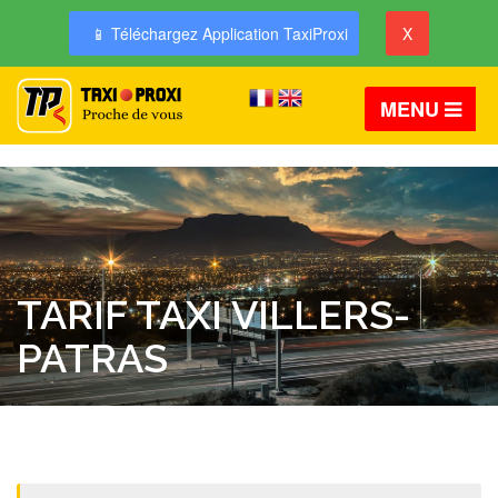
📱 Téléchargez Application TaxiProxi
X
MENU
TARIF TAXI VILLERS-
PATRAS