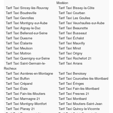
Modéon
Tarif Taxi Sincey-lès-Rouvray
Tarif Taxi Bissey-la-Côte
Tarif Taxi Boudreville
Tarif Taxi Courban
Tarif Taxi Gevrolles
Tarif Taxi Les Goulles
Tarif Taxi Montigny-sur-Aube
Tarif Taxi Veuxhaulles-sur-Aube
Tarif Taxi Aignay-le-Duc
Tarif Taxi Beaunotte
Tarif Taxi Bellenod-sur-Seine
Tarif Taxi Busseaut
Tarif Taxi Duesme
Tarif Taxi Échalot
Tarif Taxi Étalante
Tarif Taxi Mauvilly
Tarif Taxi Meulson
Tarif Taxi Minot
Tarif Taxi Moitron
Tarif Taxi Origny
Tarif Taxi Quemigny-sur-Seine
Tarif Taxi Rochefort 21
Tarif Taxi Saint-Germain-le-
Tarif Taxi Arrans
Rocheux
Tarif Taxi Asnières-en-Montagne
Tarif Taxi Benoisey
Tarif Taxi Buffon
Tarif Taxi Courcelles-lès-Montbard
Tarif Taxi Crépand
Tarif Taxi Éringes
Tarif Taxi Étais
Tarif Taxi Fain-lès-Montbard
Tarif Taxi Fain-lès-Moutiers
Tarif Taxi Fresnes 21
Tarif Taxi Marmagne 21
Tarif Taxi Montbard
Tarif Taxi Montigny-Montfort
Tarif Taxi Moutiers-Saint-Jean
Tarif Taxi Planay 21
Tarif Taxi Quincy-le-Vicomte