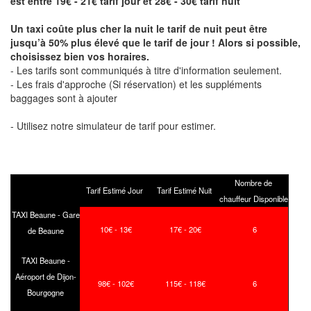
est entre 19€ - 21€ tarif jour et 28€ - 30€ tarif nuit
Un taxi coûte plus cher la nuit le tarif de nuit peut être
jusqu’à 50% plus élevé que le tarif de jour ! Alors si possible,
choisissez bien vos horaires.
- Les tarifs sont communiqués à titre d'information seulement.
- Les frais d'approche (Si réservation) et les suppléments
baggages sont à ajouter
- Utilisez notre simulateur de tarif pour estimer.
Nombre de
Tarif Estimé Jour
Tarif Estimé Nuit
chauffeur Disponible
TAXI Beaune - Gare
10€ - 13€
17€ - 20€
6
de Beaune
TAXI Beaune -
Aéroport de Dijon-
98€ - 102€
115€ - 118€
6
Bourgogne