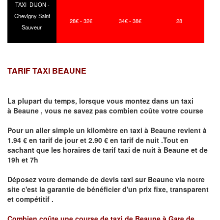
TAXI DIJON -
Chevigny Saint
28€ - 32€
34€ - 38€
28
Sauveur
TARIF TAXI BEAUNE
La plupart du temps, lorsque vous montez dans un taxi
à
Beaune
,
vous ne savez pas combien
coûte
votre course
Pour un aller simple un kilomètre en taxi à
Beaune
revient à
1.94 € en tarif de jour et 2.90 € en tarif de nuit .Tout en
sachant que les horaires de tarif taxi de nuit à
Beaune
et de
19h et 7h
Déposez votre demande de devis taxi sur
Beaune
via notre
site
c'est la garantie de bénéficier
d'un prix fixe, transparent
et compétitif .
Combien coûte une course de taxi de
Beaune à Gare de