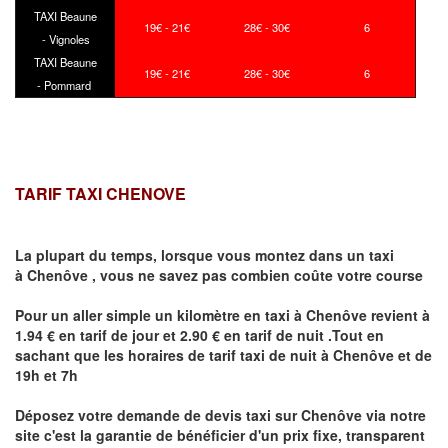
TAXI Beaune
19€ - 21€
28€ - 30€
6
- Vignoles
TAXI Beaune
19€ - 21€
28€ - 30€
6
- Pommard
TARIF TAXI CHENOVE
La plupart du temps, lorsque vous montez dans un taxi
à
Chenôve
,
vous ne savez pas combien
coûte
votre course
Pour un aller simple un kilomètre en taxi à
Chenôve
revient à
1.94 € en tarif de jour et 2.90 € en tarif de nuit .Tout en
sachant que les horaires de tarif taxi de nuit à
Chenôve
et de
19h et 7h
Déposez votre demande de devis taxi sur
Chenôve
via notre
site
c'est la garantie de bénéficier
d'un prix fixe, transparent