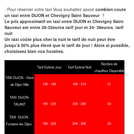
- Pour réserver votre taxi Vous souhaitez savoir
combien coute
un taxi entre DIJON et Chevigny Saint Sauveur
?
Le prix approximatif en taxi entre DIJON et Chevigny Saint
Sauveur est entre 28-32euros tarif jour et 34- 38euros tarif
nuit
Un taxi coûte plus cher la nuit le tarif de nuit peut être
jusqu’à 50% plus élevé que le tarif de jour ! Alors si possible,
choisissez bien vos horaires.
Nombre de
Tarif Estimé Jour
Tarif Estimé Nuit
chauffeur Disponible
TAXI DIJON - Gare
13€ - 16€
19€ - 21€
31
de Dijon-Ville
TAXI DIJON-
19€ - 22€
25€ - 28€
30
TALANT
TAXI DIJON -
18€ - 22€
24€ - 28€
25
Fontaine lès Dijon