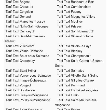
Tarif Taxi Bagnot
Tarif Taxi Boncourt-le-Bois
Tarif Taxi Chaux 21
Tarif Taxi Comblanchien
Tarif Taxi Corgoloin
Tarif Taxi Fussey
Tarif Taxi Gerland
Tarif Taxi Magny-lès-Villers
Tarif Taxi Marey-lès-Fussey
Tarif Taxi Meuilley
Tarif Taxi Nuits-Saint-Georges
Tarif Taxi Prissey
Tarif Taxi Quincey 21
Tarif Taxi Saint-Bernard 21
Tarif Taxi Saint-Nicolas-lès-
Tarif Taxi Villars-Fontaine
Cîteaux
Tarif Taxi Villebichot
Tarif Taxi Villers-la-Faye
Tarif Taxi Vosne-Romanée
Tarif Taxi Blessey
Tarif Taxi Boux-sous-Salmaise
Tarif Taxi Champrenault
Tarif Taxi Charencey
Tarif Taxi Saint-Germain-Source-
Seine
Tarif Taxi Saint-Hélier
Tarif Taxi Salmaise
Tarif Taxi Verrey-sous-Salmaise
Tarif Taxi Villotte-Saint-Seine
Tarif Taxi Flagey-Échézeaux
Tarif Taxi Gilly-lès-Cîteaux
Tarif Taxi Vougeot
Tarif Taxi Pommard
Tarif Taxi Bourberain
Tarif Taxi Fontaine-Française
Tarif Taxi Licey-sur-Vingeanne
Tarif Taxi Orain
Tarif Taxi Pouilly-sur-Vingeanne
Tarif Taxi Saint-Maurice-sur-
Vingeanne
Tarif Taxi Saint-Seine-sur-
Tarif Taxi Fénay