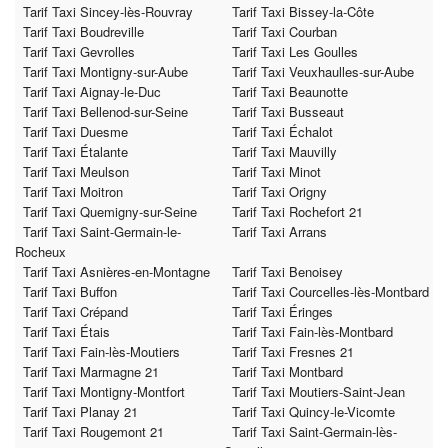
Tarif Taxi Sincey-lès-Rouvray
Tarif Taxi Bissey-la-Côte
Tarif Taxi Boudreville
Tarif Taxi Courban
Tarif Taxi Gevrolles
Tarif Taxi Les Goulles
Tarif Taxi Montigny-sur-Aube
Tarif Taxi Veuxhaulles-sur-Aube
Tarif Taxi Aignay-le-Duc
Tarif Taxi Beaunotte
Tarif Taxi Bellenod-sur-Seine
Tarif Taxi Busseaut
Tarif Taxi Duesme
Tarif Taxi Échalot
Tarif Taxi Étalante
Tarif Taxi Mauvilly
Tarif Taxi Meulson
Tarif Taxi Minot
Tarif Taxi Moitron
Tarif Taxi Origny
Tarif Taxi Quemigny-sur-Seine
Tarif Taxi Rochefort 21
Tarif Taxi Saint-Germain-le-
Tarif Taxi Arrans
Rocheux
Tarif Taxi Asnières-en-Montagne
Tarif Taxi Benoisey
Tarif Taxi Buffon
Tarif Taxi Courcelles-lès-Montbard
Tarif Taxi Crépand
Tarif Taxi Éringes
Tarif Taxi Étais
Tarif Taxi Fain-lès-Montbard
Tarif Taxi Fain-lès-Moutiers
Tarif Taxi Fresnes 21
Tarif Taxi Marmagne 21
Tarif Taxi Montbard
Tarif Taxi Montigny-Montfort
Tarif Taxi Moutiers-Saint-Jean
Tarif Taxi Planay 21
Tarif Taxi Quincy-le-Vicomte
Tarif Taxi Rougemont 21
Tarif Taxi Saint-Germain-lès-