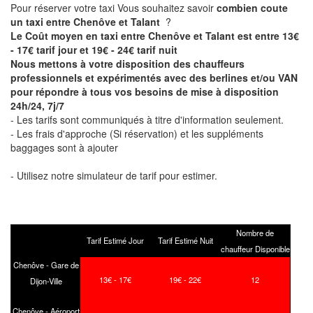
Pour réserver votre taxi Vous souhaitez savoir
combien coute
un taxi entre Chenôve et Talant
?
Le Coût moyen en taxi entre Chenôve et Talant est entre 13€
- 17€ tarif jour et 19€ - 24€ tarif nuit
Nous mettons à votre disposition des chauffeurs
professionnels et expérimentés avec des berlines et/ou VAN
pour répondre à tous vos besoins de mise à disposition
24h/24, 7j/7
- Les tarifs sont communiqués à titre d'information seulement.
- Les frais d'approche (Si réservation) et les suppléments
baggages sont à ajouter
- Utilisez notre simulateur de tarif pour estimer.
Nombre de
Tarif Estimé Jour
Tarif Estimé Nuit
chauffeur Disponible
Chenôve - Gare de
13€ - 17€
19€ - 22€
12
Dijon-Ville
Chenôve - Aéroport