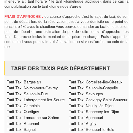
inférieure à : tarif horaire / le tarif kilométrique appliqué), dans ce cas la
comptabilisation par le tarif kilométrique s'arrête.
FRAIS D'APPROCHE :
ou course d'approche c'est le trajet du taxi, de son
point de départ lors de la réservation jusqu'à votre domicile ou le point de
rencontre fixé avec le chauffeur.Vous pouvez demander au taxi le lieu de son
point de départ et une estimation du prix de cette course d'approche. Les
frais d'approche inclus le montant de la prise en charge. Frais d'approche
sont nuls si vous prenez le taxi à la station ou si vous l'arrêter au coin de la
rue.
TARIF DES TAXIS PAR DÉPARTEMENT
Tarif Taxi Barges 21
Tarif Taxi Corcelles-lès-Cîteaux
Tarif Taxi Noiron-sous-Gevrey
Tarif Taxi Saulon-la-Chapelle
Tarif Taxi Saulon-la-Rue
Tarif Taxi Savouges
Tarif Taxi Labergement-lès-Seurre
Tarif Taxi Chevigny-Saint-Sauveur
Tarif Taxi Crimolois
Tarif Taxi Neuilly-lès-Dijon
Tarif Taxi Quétigny
Tarif Taxi Sennecey-lès-Dijon
Tarif Taxi Lamarche-sur-Saône
Tarif Taxi Agencourt
Tarif Taxi Arcenant
Tarif Taxi Argilly
Tarif Taxi Bagnot
Tarif Taxi Boncourt-le-Bois