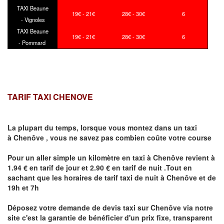
TAXI Beaune
19€ - 21€
28€ - 30€
6
- Vignoles
TAXI Beaune
19€ - 21€
28€ - 30€
6
- Pommard
TARIF TAXI CHENOVE
La plupart du temps, lorsque vous montez dans un taxi
à
Chenôve
,
vous ne savez pas combien
coûte
votre course
Pour un aller simple un kilomètre en taxi à
Chenôve
revient à
1.94 € en tarif de jour et 2.90 € en tarif de nuit .Tout en
sachant que les horaires de tarif taxi de nuit à
Chenôve
et de
19h et 7h
Déposez votre demande de devis taxi sur
Chenôve
via notre
site
c'est la garantie de bénéficier
d'un prix fixe, transparent