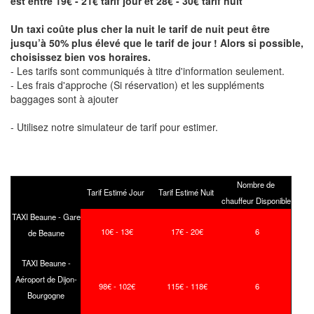
est entre 19€ - 21€ tarif jour et 28€ - 30€ tarif nuit
Un taxi coûte plus cher la nuit le tarif de nuit peut être
jusqu’à 50% plus élevé que le tarif de jour ! Alors si possible,
choisissez bien vos horaires.
- Les tarifs sont communiqués à titre d'information seulement.
- Les frais d'approche (Si réservation) et les suppléments
baggages sont à ajouter
- Utilisez notre simulateur de tarif pour estimer.
Nombre de
Tarif Estimé Jour
Tarif Estimé Nuit
chauffeur Disponible
TAXI Beaune - Gare
10€ - 13€
17€ - 20€
6
de Beaune
TAXI Beaune -
Aéroport de Dijon-
98€ - 102€
115€ - 118€
6
Bourgogne