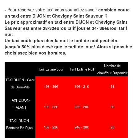
- Pour réserver votre taxi Vous souhaitez savoir
combien coute
un taxi entre DIJON et Chevigny Saint Sauveur
?
Le prix approximatif en taxi entre DIJON et Chevigny Saint
Sauveur est entre 28-32euros tarif jour et 34- 38euros tarif
nuit
Un taxi coûte plus cher la nuit le tarif de nuit peut être
jusqu’à 50% plus élevé que le tarif de jour ! Alors si possible,
choisissez bien vos horaires.
Nombre de
Tarif Estimé Jour
Tarif Estimé Nuit
chauffeur Disponible
TAXI DIJON - Gare
13€ - 16€
19€ - 21€
31
de Dijon-Ville
TAXI DIJON-
19€ - 22€
25€ - 28€
30
TALANT
TAXI DIJON -
18€ - 22€
24€ - 28€
25
Fontaine lès Dijon