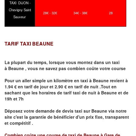
TAXI DIJON -
Chevigny Saint
28€ - 32€
34€ - 38€
28
Sauveur
TARIF TAXI BEAUNE
La plupart du temps, lorsque vous montez dans un taxi
à
Beaune
,
vous ne savez pas combien
coûte
votre course
Pour un aller simple un kilomètre en taxi à
Beaune
revient à
1.94 € en tarif de jour et 2.90 € en tarif de nuit .Tout en
sachant que les horaires de tarif taxi de nuit à
Beaune
et de
19h et 7h
Déposez votre demande de devis taxi sur
Beaune
via notre
site
c'est la garantie de bénéficier
d'un prix fixe, transparent
et compétitif .
Combien coûte une course de taxi de
Beaune à Gare de