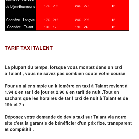
17€ - 20€
24€ - 27€
12
de Dijon-Bourgogne
Chenôve - Longvic
17€ - 21€
24€ - 29€
12
Chenôve - Talant
13€ - 17€
19€ - 24€
12
TARIF TAXI TALENT
La plupart du temps, lorsque vous montez dans un taxi
à
Talant
,
vous ne savez pas combien
coûte
votre course
Pour un aller simple un kilomètre en taxi à
Talant
revient à
1.94 € en tarif de jour et 2.90 € en tarif de nuit .Tout en
sachant que les horaires de tarif taxi de nuit à
Talant
et de
19h et 7h
Déposez votre demande de devis taxi sur
Talant
via notre
site
c'est la garantie de bénéficier
d'un prix fixe, transparent
et compétitif .