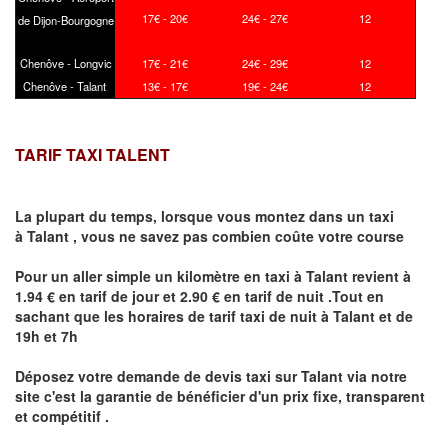
17€ - 20€
24€ - 27€
12
de Dijon-Bourgogne
Chenôve - Longvic
17€ - 21€
24€ - 29€
12
Chenôve - Talant
13€ - 17€
19€ - 24€
12
TARIF TAXI TALENT
La plupart du temps, lorsque vous montez dans un taxi
à
Talant
,
vous ne savez pas combien
coûte
votre course
Pour un aller simple un kilomètre en taxi à
Talant
revient à
1.94 € en tarif de jour et 2.90 € en tarif de nuit .Tout en
sachant que les horaires de tarif taxi de nuit à
Talant
et de
19h et 7h
Déposez votre demande de devis taxi sur
Talant
via notre
site
c'est la garantie de bénéficier
d'un prix fixe, transparent
et compétitif .