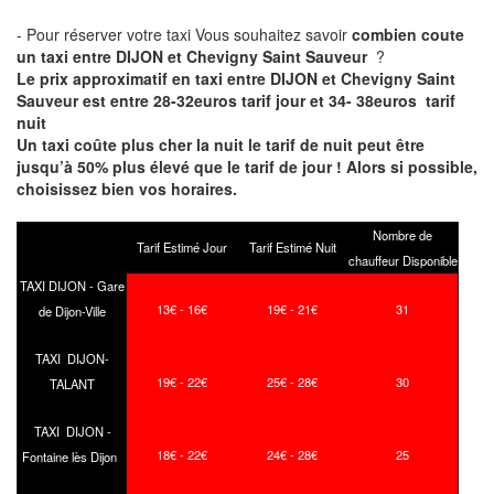
- Pour réserver votre taxi Vous souhaitez savoir
combien coute
un taxi entre DIJON et Chevigny Saint Sauveur
?
Le prix approximatif en taxi entre DIJON et Chevigny Saint
Sauveur est entre 28-32euros tarif jour et 34- 38euros tarif
nuit
Un taxi coûte plus cher la nuit le tarif de nuit peut être
jusqu’à 50% plus élevé que le tarif de jour ! Alors si possible,
choisissez bien vos horaires.
Nombre de
Tarif Estimé Jour
Tarif Estimé Nuit
chauffeur Disponible
TAXI DIJON - Gare
13€ - 16€
19€ - 21€
31
de Dijon-Ville
TAXI DIJON-
19€ - 22€
25€ - 28€
30
TALANT
TAXI DIJON -
18€ - 22€
24€ - 28€
25
Fontaine lès Dijon