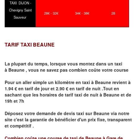
TAXI DIJON -
Chevigny Saint
28€ - 32€
34€ - 38€
28
Sauveur
TARIF TAXI BEAUNE
La plupart du temps, lorsque vous montez dans un taxi
à
Beaune
,
vous ne savez pas combien
coûte
votre course
Pour un aller simple un kilomètre en taxi à
Beaune
revient à
1.94 € en tarif de jour et 2.90 € en tarif de nuit .Tout en
sachant que les horaires de tarif taxi de nuit à
Beaune
et de
19h et 7h
Déposez votre demande de devis taxi sur
Beaune
via notre
site
c'est la garantie de bénéficier
d'un prix fixe, transparent
et compétitif .
Combien coûte une course de taxi de
Beaune à Gare de