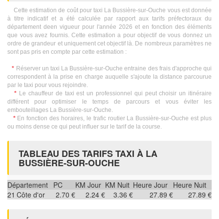
Cette estimation de coût pour taxi La Bussière-sur-Ouche vous est donnée
à titre indicatif et a été calculée par rapport aux tarifs préfectoraux du
département deen vigueur pour l'année 2026 et en fonction des éléments
que vous avez fournis. Cette estimation a pour objectif de vous donnez un
ordre de grandeur et uniquement cet objectif là. De nombreux paramètres ne
sont pas pris en compte par cette estimation :
*
Réserver un taxi La Bussière-sur-Ouche entraine des frais d'approche qui
correspondent à la prise en charge auquelle s'ajoute la distance parcourue
par le taxi pour vous rejoindre.
*
Le chauffeur de taxi est un professionnel qui peut choisir un itinéraire
différent pour optimiser le temps de parcours et vous éviter les
embouteillages La Bussière-sur-Ouche.
*
En fonction des horaires, le trafic routier La Bussière-sur-Ouche est plus
ou moins dense ce qui peut influer sur le tarif de la course.
TABLEAU DES TARIFS TAXI À LA
BUSSIÈRE-SUR-OUCHE
Département
PC
KM Jour
KM Nuit
Heure Jour
Heure Nuit
21
Côte d'or
2.70 €
2.24 €
3.36 €
27.89 €
27.89 €