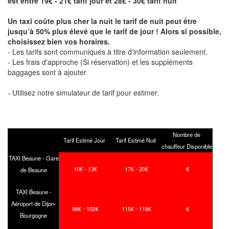
est entre 19€ - 21€ tarif jour et 28€ - 30€ tarif nuit
Un taxi coûte plus cher la nuit le tarif de nuit peut être
jusqu’à 50% plus élevé que le tarif de jour ! Alors si possible,
choisissez bien vos horaires.
- Les tarifs sont communiqués à titre d'information seulement.
- Les frais d'approche (Si réservation) et les suppléments
baggages sont à ajouter
- Utilisez notre simulateur de tarif pour estimer.
Nombre de
Tarif Estimé Jour
Tarif Estimé Nuit
chauffeur Disponible
TAXI Beaune - Gare
10€ - 13€
17€ - 20€
6
de Beaune
TAXI Beaune -
Aéroport de Dijon-
98€ - 102€
115€ - 118€
6
Bourgogne