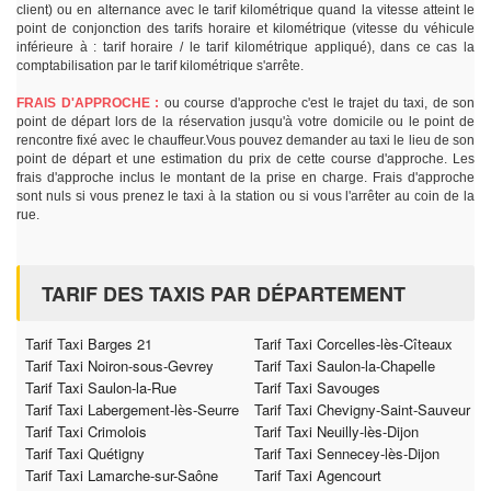
client) ou en alternance avec le tarif kilométrique quand la vitesse atteint le
point de conjonction des tarifs horaire et kilométrique (vitesse du véhicule
inférieure à : tarif horaire / le tarif kilométrique appliqué), dans ce cas la
comptabilisation par le tarif kilométrique s'arrête.
FRAIS D'APPROCHE :
ou course d'approche c'est le trajet du taxi, de son
point de départ lors de la réservation jusqu'à votre domicile ou le point de
rencontre fixé avec le chauffeur.Vous pouvez demander au taxi le lieu de son
point de départ et une estimation du prix de cette course d'approche. Les
frais d'approche inclus le montant de la prise en charge. Frais d'approche
sont nuls si vous prenez le taxi à la station ou si vous l'arrêter au coin de la
rue.
TARIF DES TAXIS PAR DÉPARTEMENT
Tarif Taxi Barges 21
Tarif Taxi Corcelles-lès-Cîteaux
Tarif Taxi Noiron-sous-Gevrey
Tarif Taxi Saulon-la-Chapelle
Tarif Taxi Saulon-la-Rue
Tarif Taxi Savouges
Tarif Taxi Labergement-lès-Seurre
Tarif Taxi Chevigny-Saint-Sauveur
Tarif Taxi Crimolois
Tarif Taxi Neuilly-lès-Dijon
Tarif Taxi Quétigny
Tarif Taxi Sennecey-lès-Dijon
Tarif Taxi Lamarche-sur-Saône
Tarif Taxi Agencourt