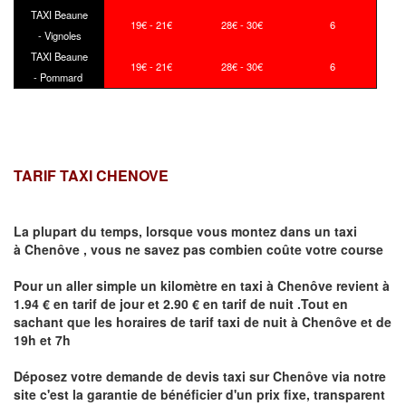
TAXI Beaune
19€ - 21€
28€ - 30€
6
- Vignoles
TAXI Beaune
19€ - 21€
28€ - 30€
6
- Pommard
TARIF TAXI CHENOVE
La plupart du temps, lorsque vous montez dans un taxi
à
Chenôve
,
vous ne savez pas combien
coûte
votre course
Pour un aller simple un kilomètre en taxi à
Chenôve
revient à
1.94 € en tarif de jour et 2.90 € en tarif de nuit .Tout en
sachant que les horaires de tarif taxi de nuit à
Chenôve
et de
19h et 7h
Déposez votre demande de devis taxi sur
Chenôve
via notre
site
c'est la garantie de bénéficier
d'un prix fixe, transparent