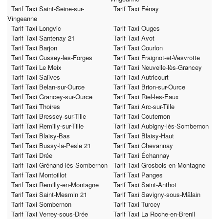
Tarif Taxi Saint-Seine-sur-
Tarif Taxi Fénay
Vingeanne
Tarif Taxi Longvic
Tarif Taxi Ouges
Tarif Taxi Santenay 21
Tarif Taxi Avot
Tarif Taxi Barjon
Tarif Taxi Courlon
Tarif Taxi Cussey-les-Forges
Tarif Taxi Fraignot-et-Vesvrotte
Tarif Taxi Le Meix
Tarif Taxi Neuvelle-lès-Grancey
Tarif Taxi Salives
Tarif Taxi Autricourt
Tarif Taxi Belan-sur-Ource
Tarif Taxi Brion-sur-Ource
Tarif Taxi Grancey-sur-Ource
Tarif Taxi Riel-les-Eaux
Tarif Taxi Thoires
Tarif Taxi Arc-sur-Tille
Tarif Taxi Bressey-sur-Tille
Tarif Taxi Couternon
Tarif Taxi Remilly-sur-Tille
Tarif Taxi Aubigny-lès-Sombernon
Tarif Taxi Blaisy-Bas
Tarif Taxi Blaisy-Haut
Tarif Taxi Bussy-la-Pesle 21
Tarif Taxi Chevannay
Tarif Taxi Drée
Tarif Taxi Échannay
Tarif Taxi Grénand-lès-Sombernon
Tarif Taxi Grosbois-en-Montagne
Tarif Taxi Montoillot
Tarif Taxi Panges
Tarif Taxi Remilly-en-Montagne
Tarif Taxi Saint-Anthot
Tarif Taxi Saint-Mesmin 21
Tarif Taxi Savigny-sous-Mâlain
Tarif Taxi Sombernon
Tarif Taxi Turcey
Tarif Taxi Verrey-sous-Drée
Tarif Taxi La Roche-en-Brenil