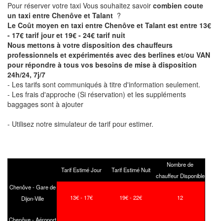
Pour réserver votre taxi Vous souhaitez savoir
combien coute
un taxi entre Chenôve et Talant
?
Le Coût moyen en taxi entre Chenôve et Talant est entre 13€
- 17€ tarif jour et 19€ - 24€ tarif nuit
Nous mettons à votre disposition des chauffeurs
professionnels et expérimentés avec des berlines et/ou VAN
pour répondre à tous vos besoins de mise à disposition
24h/24, 7j/7
- Les tarifs sont communiqués à titre d'information seulement.
- Les frais d'approche (Si réservation) et les suppléments
baggages sont à ajouter
- Utilisez notre simulateur de tarif pour estimer.
Nombre de
Tarif Estimé Jour
Tarif Estimé Nuit
chauffeur Disponible
Chenôve - Gare de
13€ - 17€
19€ - 22€
12
Dijon-Ville
Chenôve - Aéroport