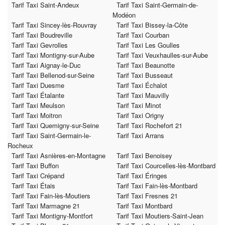
Tarif Taxi Saint-Andeux
Tarif Taxi Saint-Germain-de-
Modéon
Tarif Taxi Sincey-lès-Rouvray
Tarif Taxi Bissey-la-Côte
Tarif Taxi Boudreville
Tarif Taxi Courban
Tarif Taxi Gevrolles
Tarif Taxi Les Goulles
Tarif Taxi Montigny-sur-Aube
Tarif Taxi Veuxhaulles-sur-Aube
Tarif Taxi Aignay-le-Duc
Tarif Taxi Beaunotte
Tarif Taxi Bellenod-sur-Seine
Tarif Taxi Busseaut
Tarif Taxi Duesme
Tarif Taxi Échalot
Tarif Taxi Étalante
Tarif Taxi Mauvilly
Tarif Taxi Meulson
Tarif Taxi Minot
Tarif Taxi Moitron
Tarif Taxi Origny
Tarif Taxi Quemigny-sur-Seine
Tarif Taxi Rochefort 21
Tarif Taxi Saint-Germain-le-
Tarif Taxi Arrans
Rocheux
Tarif Taxi Asnières-en-Montagne
Tarif Taxi Benoisey
Tarif Taxi Buffon
Tarif Taxi Courcelles-lès-Montbard
Tarif Taxi Crépand
Tarif Taxi Éringes
Tarif Taxi Étais
Tarif Taxi Fain-lès-Montbard
Tarif Taxi Fain-lès-Moutiers
Tarif Taxi Fresnes 21
Tarif Taxi Marmagne 21
Tarif Taxi Montbard
Tarif Taxi Montigny-Montfort
Tarif Taxi Moutiers-Saint-Jean