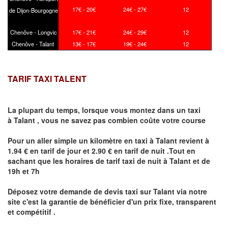
17€ - 20€
24€ - 27€
12
de Dijon-Bourgogne
Chenôve - Longvic
17€ - 21€
24€ - 29€
12
Chenôve - Talant
13€ - 17€
19€ - 24€
12
TARIF TAXI TALENT
La plupart du temps, lorsque vous montez dans un taxi
à
Talant
,
vous ne savez pas combien
coûte
votre course
Pour un aller simple un kilomètre en taxi à
Talant
revient à
1.94 € en tarif de jour et 2.90 € en tarif de nuit .Tout en
sachant que les horaires de tarif taxi de nuit à
Talant
et de
19h et 7h
Déposez votre demande de devis taxi sur
Talant
via notre
site
c'est la garantie de bénéficier
d'un prix fixe, transparent
et compétitif .