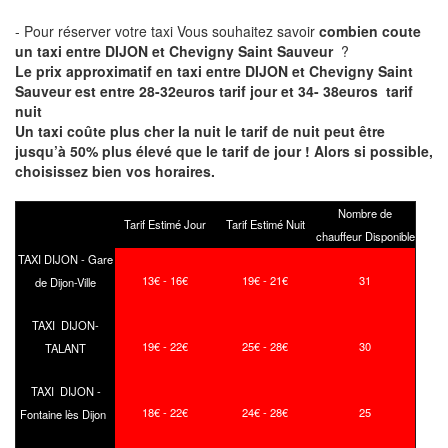
- Pour réserver votre taxi Vous souhaitez savoir
combien coute
un taxi entre DIJON et Chevigny Saint Sauveur
?
Le prix approximatif en taxi entre DIJON et Chevigny Saint
Sauveur est entre 28-32euros tarif jour et 34- 38euros tarif
nuit
Un taxi coûte plus cher la nuit le tarif de nuit peut être
jusqu’à 50% plus élevé que le tarif de jour ! Alors si possible,
choisissez bien vos horaires.
Nombre de
Tarif Estimé Jour
Tarif Estimé Nuit
chauffeur Disponible
TAXI DIJON - Gare
13€ - 16€
19€ - 21€
31
de Dijon-Ville
TAXI DIJON-
19€ - 22€
25€ - 28€
30
TALANT
TAXI DIJON -
18€ - 22€
24€ - 28€
25
Fontaine lès Dijon