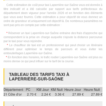
Cette estimation de coût pour taxi Laperrière-sur-Saône vous est donnée à
titre indicatif et a été calculée par rapport aux tarifs préfectoraux du
département deen vigueur pour l'année 2026 et en fonction des éléments
que vous avez fournis. Cette estimation a pour objectif de vous donnez un
ordre de grandeur et uniquement cet objectif là. De nombreux paramètres ne
sont pas pris en compte par cette estimation :
*
Réserver un taxi Laperrière-sur-Saône entraine des frais d'approche qui
correspondent à la prise en charge auquelle s'ajoute la distance parcourue
par le taxi pour vous rejoindre.
*
Le chauffeur de taxi est un professionnel qui peut choisir un itinéraire
différent pour optimiser le temps de parcours et vous éviter les
embouteillages Laperrière-sur-Saône.
*
En fonction des horaires, le trafic routier Laperrière-sur-Saône est plus ou
moins dense ce qui peut influer sur le tarif de la course.
TABLEAU DES TARIFS TAXI À
LAPERRIÈRE-SUR-SAÔNE
Département
PC
KM Jour
KM Nuit
Heure Jour
Heure Nuit
21
Côte d'or
2.70 €
2.24 €
3.36 €
27.89 €
27.89 €