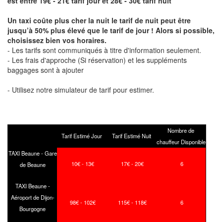
est entre 19€ - 21€ tarif jour et 28€ - 30€ tarif nuit
Un taxi coûte plus cher la nuit le tarif de nuit peut être
jusqu’à 50% plus élevé que le tarif de jour ! Alors si possible,
choisissez bien vos horaires.
- Les tarifs sont communiqués à titre d'information seulement.
- Les frais d'approche (Si réservation) et les suppléments
baggages sont à ajouter
- Utilisez notre simulateur de tarif pour estimer.
Nombre de
Tarif Estimé Jour
Tarif Estimé Nuit
chauffeur Disponible
TAXI Beaune - Gare
10€ - 13€
17€ - 20€
6
de Beaune
TAXI Beaune -
Aéroport de Dijon-
98€ - 102€
115€ - 118€
6
Bourgogne