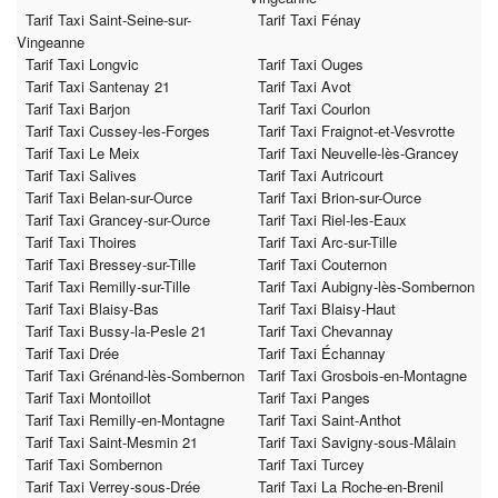
Tarif Taxi Saint-Seine-sur-
Tarif Taxi Fénay
Vingeanne
Tarif Taxi Longvic
Tarif Taxi Ouges
Tarif Taxi Santenay 21
Tarif Taxi Avot
Tarif Taxi Barjon
Tarif Taxi Courlon
Tarif Taxi Cussey-les-Forges
Tarif Taxi Fraignot-et-Vesvrotte
Tarif Taxi Le Meix
Tarif Taxi Neuvelle-lès-Grancey
Tarif Taxi Salives
Tarif Taxi Autricourt
Tarif Taxi Belan-sur-Ource
Tarif Taxi Brion-sur-Ource
Tarif Taxi Grancey-sur-Ource
Tarif Taxi Riel-les-Eaux
Tarif Taxi Thoires
Tarif Taxi Arc-sur-Tille
Tarif Taxi Bressey-sur-Tille
Tarif Taxi Couternon
Tarif Taxi Remilly-sur-Tille
Tarif Taxi Aubigny-lès-Sombernon
Tarif Taxi Blaisy-Bas
Tarif Taxi Blaisy-Haut
Tarif Taxi Bussy-la-Pesle 21
Tarif Taxi Chevannay
Tarif Taxi Drée
Tarif Taxi Échannay
Tarif Taxi Grénand-lès-Sombernon
Tarif Taxi Grosbois-en-Montagne
Tarif Taxi Montoillot
Tarif Taxi Panges
Tarif Taxi Remilly-en-Montagne
Tarif Taxi Saint-Anthot
Tarif Taxi Saint-Mesmin 21
Tarif Taxi Savigny-sous-Mâlain
Tarif Taxi Sombernon
Tarif Taxi Turcey
Tarif Taxi Verrey-sous-Drée
Tarif Taxi La Roche-en-Brenil