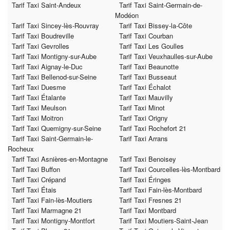
Tarif Taxi Saint-Andeux
Tarif Taxi Saint-Germain-de-
Modéon
Tarif Taxi Sincey-lès-Rouvray
Tarif Taxi Bissey-la-Côte
Tarif Taxi Boudreville
Tarif Taxi Courban
Tarif Taxi Gevrolles
Tarif Taxi Les Goulles
Tarif Taxi Montigny-sur-Aube
Tarif Taxi Veuxhaulles-sur-Aube
Tarif Taxi Aignay-le-Duc
Tarif Taxi Beaunotte
Tarif Taxi Bellenod-sur-Seine
Tarif Taxi Busseaut
Tarif Taxi Duesme
Tarif Taxi Échalot
Tarif Taxi Étalante
Tarif Taxi Mauvilly
Tarif Taxi Meulson
Tarif Taxi Minot
Tarif Taxi Moitron
Tarif Taxi Origny
Tarif Taxi Quemigny-sur-Seine
Tarif Taxi Rochefort 21
Tarif Taxi Saint-Germain-le-
Tarif Taxi Arrans
Rocheux
Tarif Taxi Asnières-en-Montagne
Tarif Taxi Benoisey
Tarif Taxi Buffon
Tarif Taxi Courcelles-lès-Montbard
Tarif Taxi Crépand
Tarif Taxi Éringes
Tarif Taxi Étais
Tarif Taxi Fain-lès-Montbard
Tarif Taxi Fain-lès-Moutiers
Tarif Taxi Fresnes 21
Tarif Taxi Marmagne 21
Tarif Taxi Montbard
Tarif Taxi Montigny-Montfort
Tarif Taxi Moutiers-Saint-Jean