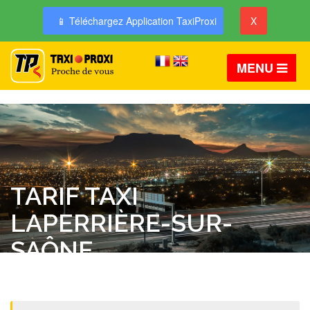
📱 Téléchargez Application TaxiProxi
X
MENU
TARIF TAXI
LAPERRIÈRE-SUR-
SAÔNE