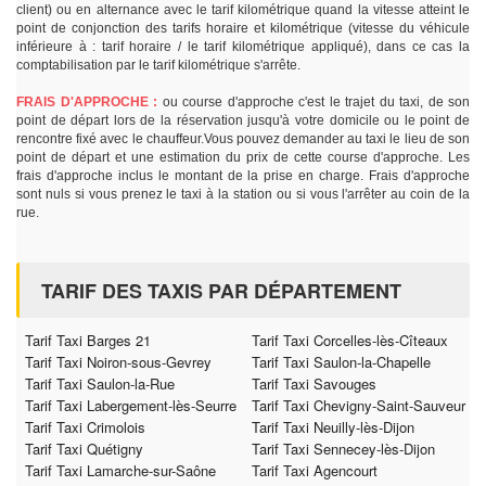
client) ou en alternance avec le tarif kilométrique quand la vitesse atteint le
point de conjonction des tarifs horaire et kilométrique (vitesse du véhicule
inférieure à : tarif horaire / le tarif kilométrique appliqué), dans ce cas la
comptabilisation par le tarif kilométrique s'arrête.
FRAIS D'APPROCHE :
ou course d'approche c'est le trajet du taxi, de son
point de départ lors de la réservation jusqu'à votre domicile ou le point de
rencontre fixé avec le chauffeur.Vous pouvez demander au taxi le lieu de son
point de départ et une estimation du prix de cette course d'approche. Les
frais d'approche inclus le montant de la prise en charge. Frais d'approche
sont nuls si vous prenez le taxi à la station ou si vous l'arrêter au coin de la
rue.
TARIF DES TAXIS PAR DÉPARTEMENT
Tarif Taxi Barges 21
Tarif Taxi Corcelles-lès-Cîteaux
Tarif Taxi Noiron-sous-Gevrey
Tarif Taxi Saulon-la-Chapelle
Tarif Taxi Saulon-la-Rue
Tarif Taxi Savouges
Tarif Taxi Labergement-lès-Seurre
Tarif Taxi Chevigny-Saint-Sauveur
Tarif Taxi Crimolois
Tarif Taxi Neuilly-lès-Dijon
Tarif Taxi Quétigny
Tarif Taxi Sennecey-lès-Dijon
Tarif Taxi Lamarche-sur-Saône
Tarif Taxi Agencourt