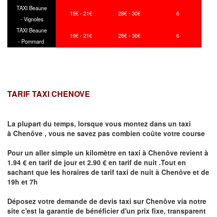
TAXI Beaune
19€ - 21€
28€ - 30€
6
- Vignoles
TAXI Beaune
19€ - 21€
28€ - 30€
6
- Pommard
TARIF TAXI CHENOVE
La plupart du temps, lorsque vous montez dans un taxi
à
Chenôve
,
vous ne savez pas combien
coûte
votre course
Pour un aller simple un kilomètre en taxi à
Chenôve
revient à
1.94 € en tarif de jour et 2.90 € en tarif de nuit .Tout en
sachant que les horaires de tarif taxi de nuit à
Chenôve
et de
19h et 7h
Déposez votre demande de devis taxi sur
Chenôve
via notre
site
c'est la garantie de bénéficier
d'un prix fixe, transparent