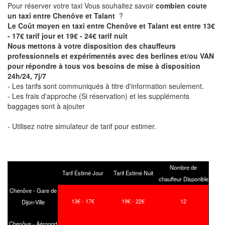
Pour réserver votre taxi Vous souhaitez savoir
combien coute
un taxi entre Chenôve et Talant
?
Le Coût moyen en taxi entre Chenôve et Talant est entre 13€
- 17€ tarif jour et 19€ - 24€ tarif nuit
Nous mettons à votre disposition des chauffeurs
professionnels et expérimentés avec des berlines et/ou VAN
pour répondre à tous vos besoins de mise à disposition
24h/24, 7j/7
- Les tarifs sont communiqués à titre d'information seulement.
- Les frais d'approche (Si réservation) et les suppléments
baggages sont à ajouter
- Utilisez notre simulateur de tarif pour estimer.
Nombre de
Tarif Estimé Jour
Tarif Estimé Nuit
chauffeur Disponible
Chenôve - Gare de
13€ - 17€
19€ - 22€
12
Dijon-Ville
Chenôve - Aéroport