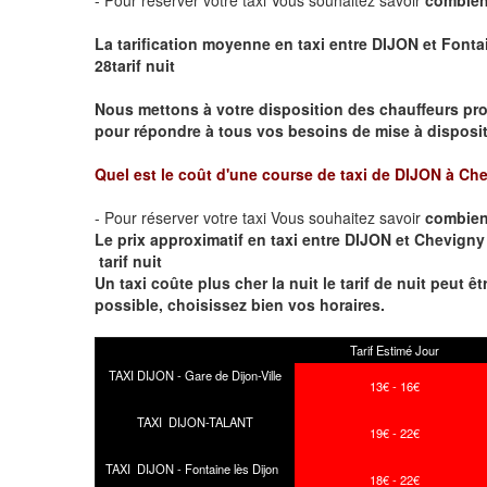
La tarification moyenne en taxi entre DIJON et Fontai
28tarif nuit
Nous mettons à votre disposition des chauffeurs pro
pour répondre à tous vos besoins de mise à dispositi
Quel est le coût d'une course de taxi de
DIJON à Che
- Pour réserver votre taxi Vous souhaitez savoir
combien
Le prix approximatif en taxi entre DIJON et Chevigny 
tarif nuit
Un taxi coûte plus cher la nuit le tarif de nuit peut êt
possible, choisissez bien vos horaires.
Tarif Estimé Jour
TAXI DIJON - Gare de Dijon-Ville
13€ - 16€
TAXI DIJON-TALANT
19€ - 22€
TAXI DIJON - Fontaine lès Dijon
18€ - 22€