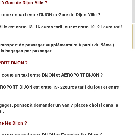
à Gare de Dijon-Ville
?
coute un taxi
entre DIJON et Gare de Dijon-Ville ?
le est entre 13 -16 euros tarif jour et entre 19 -21 euro tarif
transport de passager supplémentaire à partir du 5ème (
rois bagages par passager .
PORT DIJON ?
 coute un taxi entre DIJON et AEROPORT DIJON ?
 AEROPORT DIJON
est entre 19- 22euros tarif du jour et entre
gages, pensez à demander un van 7 places choisi dans la
 .
ne lès Dijon
?
coute un taxi entre DIJON et Fontaine lès Dijon
?