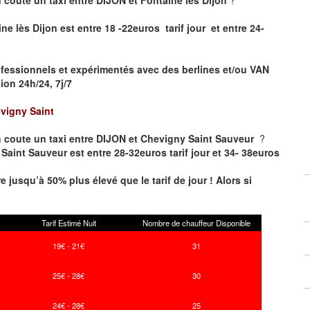
ne lès Dijon est entre 18 -22euros tarif jour et entre 24-
fessionnels et expérimentés avec des berlines et/ou VAN
on 24h/24, 7j/7
vigny Saint
 coute un taxi entre DIJON et Chevigny Saint Sauveur
?
Saint Sauveur est entre 28-32euros tarif jour et 34- 38euros
re jusqu’à 50% plus élevé que le tarif de jour ! Alors si
Tarif Estimé Nuit
Nombre de chauffeur Disponible
19€ - 21€
31
25€ - 28€
30
24€ - 28€
25