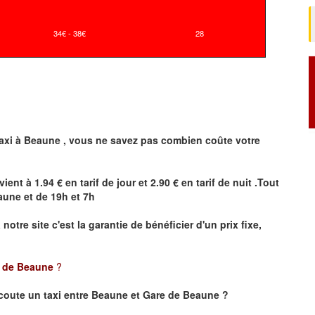
34€ - 38€
28
axi à
Beaune
,
vous ne savez pas combien
coûte
votre
vient à 1.94 € en tarif de jour et 2.90 € en tarif de nuit .Tout
aune
et de 19h et 7h
a notre site
c'est la garantie de bénéficier
d'un prix fixe,
e de Beaune
?
coute un taxi
entre Beaune et Gare de Beaune ?