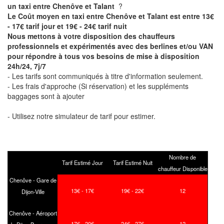
un taxi entre Chenôve et Talant
?
Le Coût moyen en taxi entre Chenôve et Talant est entre 13€
- 17€ tarif jour et 19€ - 24€ tarif nuit
Nous mettons à votre disposition des chauffeurs
professionnels et expérimentés avec des berlines et/ou VAN
pour répondre à tous vos besoins de mise à disposition
24h/24, 7j/7
- Les tarifs sont communiqués à titre d'information seulement.
- Les frais d'approche (Si réservation) et les suppléments
baggages sont à ajouter
- Utilisez notre simulateur de tarif pour estimer.
Nombre de
Tarif Estimé Jour
Tarif Estimé Nuit
chauffeur Disponible
Chenôve - Gare de
13€ - 17€
19€ - 22€
12
Dijon-Ville
Chenôve - Aéroport
17€ - 20€
24€ - 27€
12