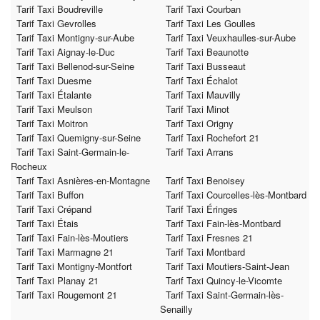
Tarif Taxi Boudreville
Tarif Taxi Courban
Tarif Taxi Gevrolles
Tarif Taxi Les Goulles
Tarif Taxi Montigny-sur-Aube
Tarif Taxi Veuxhaulles-sur-Aube
Tarif Taxi Aignay-le-Duc
Tarif Taxi Beaunotte
Tarif Taxi Bellenod-sur-Seine
Tarif Taxi Busseaut
Tarif Taxi Duesme
Tarif Taxi Échalot
Tarif Taxi Étalante
Tarif Taxi Mauvilly
Tarif Taxi Meulson
Tarif Taxi Minot
Tarif Taxi Moitron
Tarif Taxi Origny
Tarif Taxi Quemigny-sur-Seine
Tarif Taxi Rochefort 21
Tarif Taxi Saint-Germain-le-
Tarif Taxi Arrans
Rocheux
Tarif Taxi Asnières-en-Montagne
Tarif Taxi Benoisey
Tarif Taxi Buffon
Tarif Taxi Courcelles-lès-Montbard
Tarif Taxi Crépand
Tarif Taxi Éringes
Tarif Taxi Étais
Tarif Taxi Fain-lès-Montbard
Tarif Taxi Fain-lès-Moutiers
Tarif Taxi Fresnes 21
Tarif Taxi Marmagne 21
Tarif Taxi Montbard
Tarif Taxi Montigny-Montfort
Tarif Taxi Moutiers-Saint-Jean
Tarif Taxi Planay 21
Tarif Taxi Quincy-le-Vicomte
Tarif Taxi Rougemont 21
Tarif Taxi Saint-Germain-lès-
Senailly