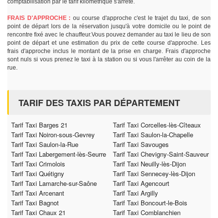
comptabilisation par le tarif kilométrique s'arrête.
FRAIS D'APPROCHE :
ou course d'approche c'est le trajet du taxi, de son
point de départ lors de la réservation jusqu'à votre domicile ou le point de
rencontre fixé avec le chauffeur.Vous pouvez demander au taxi le lieu de son
point de départ et une estimation du prix de cette course d'approche. Les
frais d'approche inclus le montant de la prise en charge. Frais d'approche
sont nuls si vous prenez le taxi à la station ou si vous l'arrêter au coin de la
rue.
TARIF DES TAXIS PAR DÉPARTEMENT
Tarif Taxi Barges 21
Tarif Taxi Corcelles-lès-Cîteaux
Tarif Taxi Noiron-sous-Gevrey
Tarif Taxi Saulon-la-Chapelle
Tarif Taxi Saulon-la-Rue
Tarif Taxi Savouges
Tarif Taxi Labergement-lès-Seurre
Tarif Taxi Chevigny-Saint-Sauveur
Tarif Taxi Crimolois
Tarif Taxi Neuilly-lès-Dijon
Tarif Taxi Quétigny
Tarif Taxi Sennecey-lès-Dijon
Tarif Taxi Lamarche-sur-Saône
Tarif Taxi Agencourt
Tarif Taxi Arcenant
Tarif Taxi Argilly
Tarif Taxi Bagnot
Tarif Taxi Boncourt-le-Bois
Tarif Taxi Chaux 21
Tarif Taxi Comblanchien