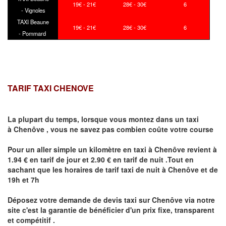
19€ - 21€
28€ - 30€
6
- Vignoles
TAXI Beaune
19€ - 21€
28€ - 30€
6
- Pommard
TARIF TAXI CHENOVE
La plupart du temps, lorsque vous montez dans un taxi
à
Chenôve
,
vous ne savez pas combien
coûte
votre course
Pour un aller simple un kilomètre en taxi à
Chenôve
revient à
1.94 € en tarif de jour et 2.90 € en tarif de nuit .Tout en
sachant que les horaires de tarif taxi de nuit à
Chenôve
et de
19h et 7h
Déposez votre demande de devis taxi sur
Chenôve
via notre
site
c'est la garantie de bénéficier
d'un prix fixe, transparent
et compétitif .