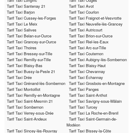
Tarif Taxi Longvic
Tarif Taxi Ouges
Tarif Taxi Santenay 21
Tarif Taxi Avot
Tarif Taxi Barjon
Tarif Taxi Courlon
Tarif Taxi Cussey-les-Forges
Tarif Taxi Fraignot-et-Vesvrotte
Tarif Taxi Le Meix
Tarif Taxi Neuvelle-lès-Grancey
Tarif Taxi Salives
Tarif Taxi Autricourt
Tarif Taxi Belan-sur-Ource
Tarif Taxi Brion-sur-Ource
Tarif Taxi Grancey-sur-Ource
Tarif Taxi Riel-les-Eaux
Tarif Taxi Thoires
Tarif Taxi Arc-sur-Tille
Tarif Taxi Bressey-sur-Tille
Tarif Taxi Couternon
Tarif Taxi Remilly-sur-Tille
Tarif Taxi Aubigny-lès-Sombernon
Tarif Taxi Blaisy-Bas
Tarif Taxi Blaisy-Haut
Tarif Taxi Bussy-la-Pesle 21
Tarif Taxi Chevannay
Tarif Taxi Drée
Tarif Taxi Échannay
Tarif Taxi Grénand-lès-Sombernon
Tarif Taxi Grosbois-en-Montagne
Tarif Taxi Montoillot
Tarif Taxi Panges
Tarif Taxi Remilly-en-Montagne
Tarif Taxi Saint-Anthot
Tarif Taxi Saint-Mesmin 21
Tarif Taxi Savigny-sous-Mâlain
Tarif Taxi Sombernon
Tarif Taxi Turcey
Tarif Taxi Verrey-sous-Drée
Tarif Taxi La Roche-en-Brenil
Tarif Taxi Saint-Andeux
Tarif Taxi Saint-Germain-de-
Modéon
Tarif Taxi Sincey-lès-Rouvray
Tarif Taxi Bissey-la-Côte