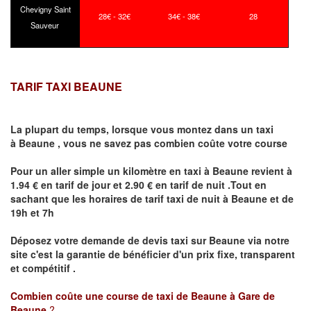
Chevigny Saint
28€ - 32€
34€ - 38€
28
Sauveur
TARIF TAXI BEAUNE
La plupart du temps, lorsque vous montez dans un taxi
à
Beaune
,
vous ne savez pas combien
coûte
votre course
Pour un aller simple un kilomètre en taxi à
Beaune
revient à
1.94 € en tarif de jour et 2.90 € en tarif de nuit .Tout en
sachant que les horaires de tarif taxi de nuit à
Beaune
et de
19h et 7h
Déposez votre demande de devis taxi sur
Beaune
via notre
site
c'est la garantie de bénéficier
d'un prix fixe, transparent
et compétitif .
Combien coûte une course de taxi de
Beaune à Gare de
Beaune
?