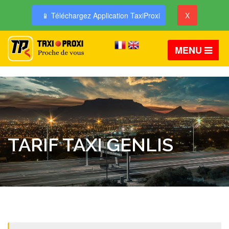
📱 Téléchargez Application TaxiProxi
X
MENU
TARIF TAXI GENLIS