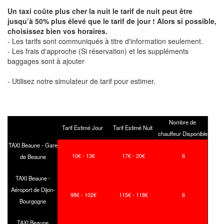
Un taxi coûte plus cher la nuit le tarif de nuit peut être
jusqu’à 50% plus élevé que le tarif de jour ! Alors si possible,
choisissez bien vos horaires.
- Les tarifs sont communiqués à titre d'information seulement.
- Les frais d'approche (Si réservation) et les suppléments
baggages sont à ajouter
- Utilisez notre simulateur de tarif pour estimer.
Nombre de
Tarif Estimé Jour
Tarif Estimé Nuit
chauffeur Disponible
TAXI Beaune - Gare
10€ - 13€
17€ - 20€
6
de Beaune
TAXI Beaune -
Aéroport de Dijon-
98€ - 102€
115€ - 118€
6
Bourgogne
TAXI Beaune