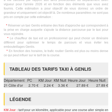
a été calculée par rapport aux tarifs préfectoraux du département deen
vigueur pour l'année 2026 et en fonction des éléments que vous avez
fournis. Cette estimation a pour objectif de vous donnez un ordre de
grandeur et uniquement cet objectif là. De nombreux paramètres ne sont pas
pris en compte par cette estimation :
*
Réserver un taxi Genlis entraine des frais d'approche qui correspondent à
la prise en charge auquelle s'ajoute la distance parcourue par le taxi pour
vous rejoindre.
*
Le chauffeur de taxi est un professionnel qui peut choisir un itinéraire
différent pour optimiser le temps de parcours et vous éviter les
embouteillages Genlis.
*
En fonction des horaires, le trafic routier Genlis est plus ou moins dense
ce qui peut influer sur le tarif de la course.
TABLEAU DES TARIFS TAXI À GENLIS
Département
PC
KM Jour
KM Nuit
Heure Jour
Heure Nuit
21
Côte d'or
2.70 €
2.24 €
3.36 €
27.89 €
27.89 €
LÉGENDE
KM Jour :
tarif pour un kilomètre, applicable pour une course aller simple en