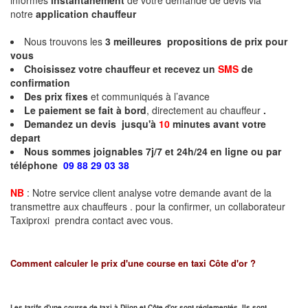
informés
instantanément
de votre demande de devis via
notre
application chauffeur
Nous trouvons les
3
meilleures propositions de prix pour
vous
Choisissez votre chauffeur et recevez un
SMS
de
confirmation
Des prix fixes
et communiqués à l’avance
Le paiement se fait à bord
, directement au chauffeur
.
Demandez un devis jusqu'à
10
minutes
avant votre
depart
Nous sommes joignables 7j/7 et 24h/24 en ligne ou par
téléphone
09 88 29 03 38
NB
: Notre service client analyse votre demande avant de la
transmettre aux chauffeurs . pour la confirmer, un collaborateur
Taxiproxi prendra contact avec vous.
Comment calculer le prix d'une course en taxi
Côte d'or
?
Les tarifs d'une course de taxi à Dijon et
Côte d'or
sont réglementés. Ils sont