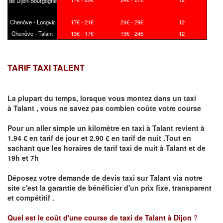
de Dijon-Bourgogne
Chenôve - Longvic
17€ - 21€
24€ - 29€
12
Chenôve - Talant
13€ - 17€
19€ - 24€
12
TARIF TAXI TALENT
La plupart du temps, lorsque vous montez dans un taxi
à
Talant
,
vous ne savez pas combien
coûte
votre course
Pour un aller simple un kilomètre en taxi à
Talant
revient à
1.94 € en tarif de jour et 2.90 € en tarif de nuit .Tout en
sachant que les horaires de tarif taxi de nuit à
Talant
et de
19h et 7h
Déposez votre demande de devis taxi sur
Talant
via notre
site
c'est la garantie de bénéficier
d'un prix fixe, transparent
et compétitif .
Quel est le coût d'une course de taxi de
Talant
à Dijon
?