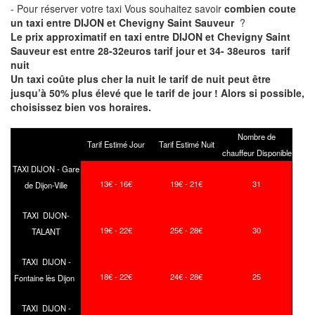
- Pour réserver votre taxi Vous souhaitez savoir
combien coute
un taxi entre DIJON et Chevigny Saint Sauveur
?
Le prix approximatif en taxi entre DIJON et Chevigny Saint
Sauveur est entre 28-32euros tarif jour et 34- 38euros tarif
nuit
Un taxi coûte plus cher la nuit le tarif de nuit peut être
jusqu’à 50% plus élevé que le tarif de jour ! Alors si possible,
choisissez bien vos horaires.
Nombre de
Tarif Estimé Jour
Tarif Estimé Nuit
chauffeur Disponible
TAXI DIJON - Gare
13€ - 16€
19€ - 21€
31
de Dijon-Ville
TAXI DIJON-
19€ - 22€
25€ - 28€
30
TALANT
TAXI DIJON -
18€ - 22€
24€ - 28€
25
Fontaine lès Dijon
TAXI DIJON -