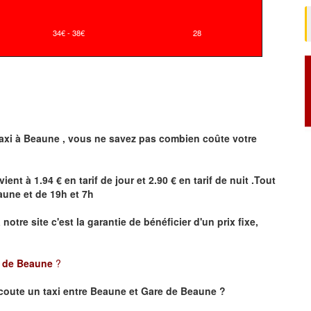
34€ - 38€
28
axi à
Beaune
,
vous ne savez pas combien
coûte
votre
vient à 1.94 € en tarif de jour et 2.90 € en tarif de nuit .Tout
aune
et de 19h et 7h
a notre site
c'est la garantie de bénéficier
d'un prix fixe,
e de Beaune
?
coute un taxi
entre Beaune et Gare de Beaune ?