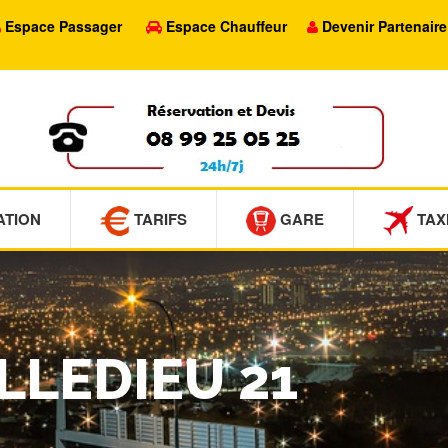
Espace Passager
Espace Chauffeur
Devenir Partenaire
ATION
TARIFS
GARE
TAX
ILLEDIEU 21