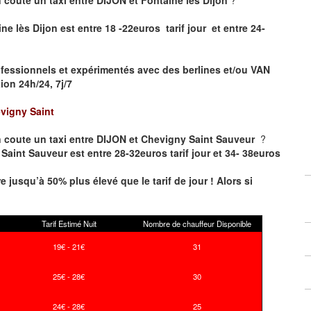
ne lès Dijon est entre 18 -22euros tarif jour et entre 24-
fessionnels et expérimentés avec des berlines et/ou VAN
on 24h/24, 7j/7
vigny Saint
 coute un taxi entre DIJON et Chevigny Saint Sauveur
?
Saint Sauveur est entre 28-32euros tarif jour et 34- 38euros
re jusqu’à 50% plus élevé que le tarif de jour ! Alors si
Tarif Estimé Nuit
Nombre de chauffeur Disponible
19€ - 21€
31
25€ - 28€
30
24€ - 28€
25