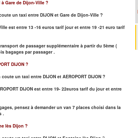
à Gare de Dijon-Ville
?
coute un taxi
entre DIJON et Gare de Dijon-Ville ?
le est entre 13 -16 euros tarif jour et entre 19 -21 euro tarif
transport de passager supplémentaire à partir du 5ème (
rois bagages par passager .
PORT DIJON ?
 coute un taxi entre DIJON et AEROPORT DIJON ?
 AEROPORT DIJON
est entre 19- 22euros tarif du jour et entre
gages, pensez à demander un van 7 places choisi dans la
 .
ne lès Dijon
?
coute un taxi entre DIJON et Fontaine lès Dijon
?