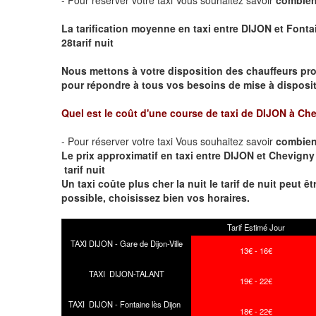
La tarification moyenne en taxi entre DIJON et Fontai
28tarif nuit
Nous mettons à votre disposition des chauffeurs pro
pour répondre à tous vos besoins de mise à dispositi
Quel est le coût d'une course de taxi de
DIJON à Che
- Pour réserver votre taxi Vous souhaitez savoir
combien
Le prix approximatif en taxi entre DIJON et Chevigny 
tarif nuit
Un taxi coûte plus cher la nuit le tarif de nuit peut êt
possible, choisissez bien vos horaires.
Tarif Estimé Jour
TAXI DIJON - Gare de Dijon-Ville
13€ - 16€
TAXI DIJON-TALANT
19€ - 22€
TAXI DIJON - Fontaine lès Dijon
18€ - 22€