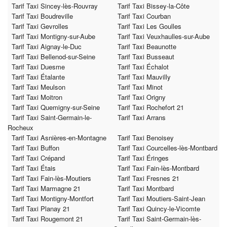
Tarif Taxi Sincey-lès-Rouvray
Tarif Taxi Bissey-la-Côte
Tarif Taxi Boudreville
Tarif Taxi Courban
Tarif Taxi Gevrolles
Tarif Taxi Les Goulles
Tarif Taxi Montigny-sur-Aube
Tarif Taxi Veuxhaulles-sur-Aube
Tarif Taxi Aignay-le-Duc
Tarif Taxi Beaunotte
Tarif Taxi Bellenod-sur-Seine
Tarif Taxi Busseaut
Tarif Taxi Duesme
Tarif Taxi Échalot
Tarif Taxi Étalante
Tarif Taxi Mauvilly
Tarif Taxi Meulson
Tarif Taxi Minot
Tarif Taxi Moitron
Tarif Taxi Origny
Tarif Taxi Quemigny-sur-Seine
Tarif Taxi Rochefort 21
Tarif Taxi Saint-Germain-le-
Tarif Taxi Arrans
Rocheux
Tarif Taxi Asnières-en-Montagne
Tarif Taxi Benoisey
Tarif Taxi Buffon
Tarif Taxi Courcelles-lès-Montbard
Tarif Taxi Crépand
Tarif Taxi Éringes
Tarif Taxi Étais
Tarif Taxi Fain-lès-Montbard
Tarif Taxi Fain-lès-Moutiers
Tarif Taxi Fresnes 21
Tarif Taxi Marmagne 21
Tarif Taxi Montbard
Tarif Taxi Montigny-Montfort
Tarif Taxi Moutiers-Saint-Jean
Tarif Taxi Planay 21
Tarif Taxi Quincy-le-Vicomte
Tarif Taxi Rougemont 21
Tarif Taxi Saint-Germain-lès-