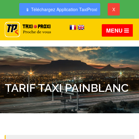
📱 Téléchargez Application TaxiProxi
X
MENU
TARIF TAXI PAINBLANC