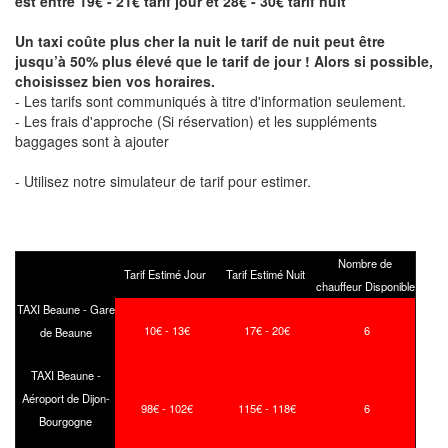
est entre 19€ - 21€ tarif jour et 28€ - 30€ tarif nuit
Un taxi coûte plus cher la nuit le tarif de nuit peut être
jusqu’à 50% plus élevé que le tarif de jour ! Alors si possible,
choisissez bien vos horaires.
- Les tarifs sont communiqués à titre d'information seulement.
- Les frais d'approche (Si réservation) et les suppléments
baggages sont à ajouter
- Utilisez notre simulateur de tarif pour estimer.
Nombre de
Tarif Estimé Jour
Tarif Estimé Nuit
chauffeur Disponible
TAXI Beaune - Gare
10€ - 13€
17€ - 20€
6
de Beaune
TAXI Beaune -
Aéroport de Dijon-
98€ - 102€
115€ - 118€
6
Bourgogne