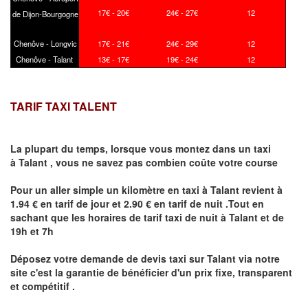
17€ - 20€
24€ - 27€
12
de Dijon-Bourgogne
Chenôve - Longvic
17€ - 21€
24€ - 29€
12
Chenôve - Talant
13€ - 17€
19€ - 24€
12
TARIF TAXI TALENT
La plupart du temps, lorsque vous montez dans un taxi
à
Talant
,
vous ne savez pas combien
coûte
votre course
Pour un aller simple un kilomètre en taxi à
Talant
revient à
1.94 € en tarif de jour et 2.90 € en tarif de nuit .Tout en
sachant que les horaires de tarif taxi de nuit à
Talant
et de
19h et 7h
Déposez votre demande de devis taxi sur
Talant
via notre
site
c'est la garantie de bénéficier
d'un prix fixe, transparent
et compétitif .