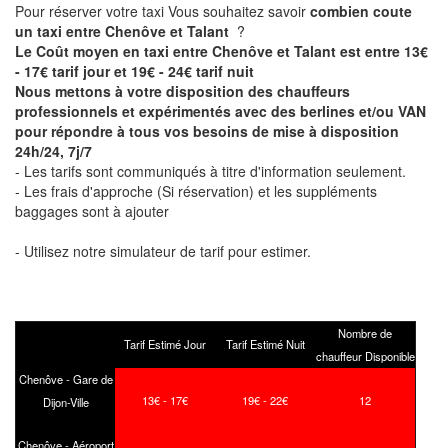
Pour réserver votre taxi Vous souhaitez savoir
combien coute
un taxi entre Chenôve et Talant
?
Le Coût moyen en taxi entre Chenôve et Talant est entre 13€
- 17€ tarif jour et 19€ - 24€ tarif nuit
Nous mettons à votre disposition des chauffeurs
professionnels et expérimentés avec des berlines et/ou VAN
pour répondre à tous vos besoins de mise à disposition
24h/24, 7j/7
- Les tarifs sont communiqués à titre d'information seulement.
- Les frais d'approche (Si réservation) et les suppléments
baggages sont à ajouter
- Utilisez notre simulateur de tarif pour estimer.
Nombre de
Tarif Estimé Jour
Tarif Estimé Nuit
chauffeur Disponible
Chenôve - Gare de
13€ - 17€
19€ - 22€
12
Dijon-Ville
Chenôve - Aéroport