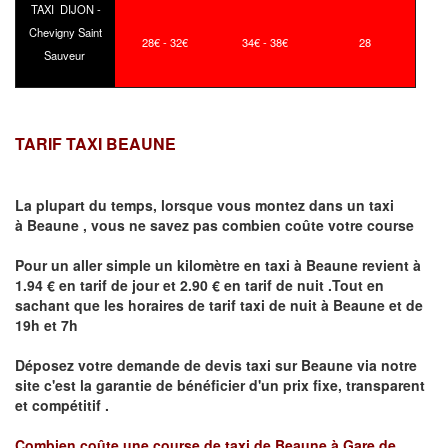
TAXI DIJON -
Chevigny Saint
28€ - 32€
34€ - 38€
28
Sauveur
TARIF TAXI BEAUNE
La plupart du temps, lorsque vous montez dans un taxi
à
Beaune
,
vous ne savez pas combien
coûte
votre course
Pour un aller simple un kilomètre en taxi à
Beaune
revient à
1.94 € en tarif de jour et 2.90 € en tarif de nuit .Tout en
sachant que les horaires de tarif taxi de nuit à
Beaune
et de
19h et 7h
Déposez votre demande de devis taxi sur
Beaune
via notre
site
c'est la garantie de bénéficier
d'un prix fixe, transparent
et compétitif .
Combien coûte une course de taxi de
Beaune à Gare de