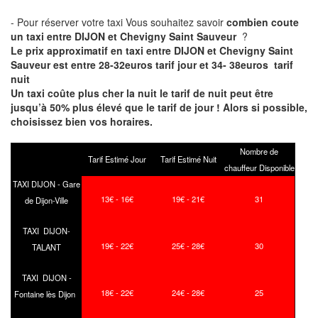
- Pour réserver votre taxi Vous souhaitez savoir
combien coute
un taxi entre DIJON et Chevigny Saint Sauveur
?
Le prix approximatif en taxi entre DIJON et Chevigny Saint
Sauveur est entre 28-32euros tarif jour et 34- 38euros tarif
nuit
Un taxi coûte plus cher la nuit le tarif de nuit peut être
jusqu’à 50% plus élevé que le tarif de jour ! Alors si possible,
choisissez bien vos horaires.
Nombre de
Tarif Estimé Jour
Tarif Estimé Nuit
chauffeur Disponible
TAXI DIJON - Gare
13€ - 16€
19€ - 21€
31
de Dijon-Ville
TAXI DIJON-
19€ - 22€
25€ - 28€
30
TALANT
TAXI DIJON -
18€ - 22€
24€ - 28€
25
Fontaine lès Dijon