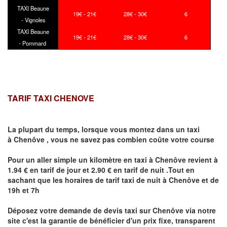
TAXI Beaune
19€ - 21€
28€ - 30€
6
- Vignoles
TAXI Beaune
19€ - 21€
28€ - 30€
6
- Pommard
TARIF TAXI CHENOVE
La plupart du temps, lorsque vous montez dans un taxi
à
Chenôve
,
vous ne savez pas combien
coûte
votre course
Pour un aller simple un kilomètre en taxi à
Chenôve
revient à
1.94 € en tarif de jour et 2.90 € en tarif de nuit .Tout en
sachant que les horaires de tarif taxi de nuit à
Chenôve
et de
19h et 7h
Déposez votre demande de devis taxi sur
Chenôve
via notre
site
c'est la garantie de bénéficier
d'un prix fixe, transparent