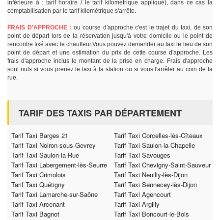
inférieure à : tarif horaire / le tarif kilométrique appliqué), dans ce cas la
comptabilisation par le tarif kilométrique s'arrête.
FRAIS D'APPROCHE :
ou course d'approche c'est le trajet du taxi, de son
point de départ lors de la réservation jusqu'à votre domicile ou le point de
rencontre fixé avec le chauffeur.Vous pouvez demander au taxi le lieu de son
point de départ et une estimation du prix de cette course d'approche. Les
frais d'approche inclus le montant de la prise en charge. Frais d'approche
sont nuls si vous prenez le taxi à la station ou si vous l'arrêter au coin de la
rue.
TARIF DES TAXIS PAR DÉPARTEMENT
Tarif Taxi Barges 21
Tarif Taxi Corcelles-lès-Cîteaux
Tarif Taxi Noiron-sous-Gevrey
Tarif Taxi Saulon-la-Chapelle
Tarif Taxi Saulon-la-Rue
Tarif Taxi Savouges
Tarif Taxi Labergement-lès-Seurre
Tarif Taxi Chevigny-Saint-Sauveur
Tarif Taxi Crimolois
Tarif Taxi Neuilly-lès-Dijon
Tarif Taxi Quétigny
Tarif Taxi Sennecey-lès-Dijon
Tarif Taxi Lamarche-sur-Saône
Tarif Taxi Agencourt
Tarif Taxi Arcenant
Tarif Taxi Argilly
Tarif Taxi Bagnot
Tarif Taxi Boncourt-le-Bois