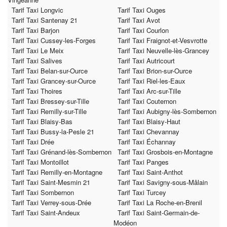
Tarif Taxi Longvic
Tarif Taxi Ouges
Tarif Taxi Santenay 21
Tarif Taxi Avot
Tarif Taxi Barjon
Tarif Taxi Courlon
Tarif Taxi Cussey-les-Forges
Tarif Taxi Fraignot-et-Vesvrotte
Tarif Taxi Le Meix
Tarif Taxi Neuvelle-lès-Grancey
Tarif Taxi Salives
Tarif Taxi Autricourt
Tarif Taxi Belan-sur-Ource
Tarif Taxi Brion-sur-Ource
Tarif Taxi Grancey-sur-Ource
Tarif Taxi Riel-les-Eaux
Tarif Taxi Thoires
Tarif Taxi Arc-sur-Tille
Tarif Taxi Bressey-sur-Tille
Tarif Taxi Couternon
Tarif Taxi Remilly-sur-Tille
Tarif Taxi Aubigny-lès-Sombernon
Tarif Taxi Blaisy-Bas
Tarif Taxi Blaisy-Haut
Tarif Taxi Bussy-la-Pesle 21
Tarif Taxi Chevannay
Tarif Taxi Drée
Tarif Taxi Échannay
Tarif Taxi Grénand-lès-Sombernon
Tarif Taxi Grosbois-en-Montagne
Tarif Taxi Montoillot
Tarif Taxi Panges
Tarif Taxi Remilly-en-Montagne
Tarif Taxi Saint-Anthot
Tarif Taxi Saint-Mesmin 21
Tarif Taxi Savigny-sous-Mâlain
Tarif Taxi Sombernon
Tarif Taxi Turcey
Tarif Taxi Verrey-sous-Drée
Tarif Taxi La Roche-en-Brenil
Tarif Taxi Saint-Andeux
Tarif Taxi Saint-Germain-de-
Modéon