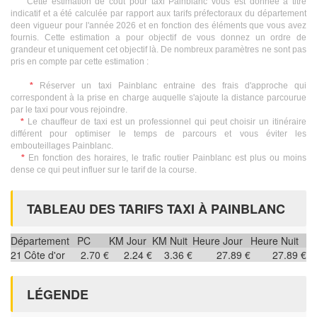
Cette estimation de coût pour taxi Painblanc vous est donnée à titre
indicatif et a été calculée par rapport aux tarifs préfectoraux du département
deen vigueur pour l'année 2026 et en fonction des éléments que vous avez
fournis. Cette estimation a pour objectif de vous donnez un ordre de
grandeur et uniquement cet objectif là. De nombreux paramètres ne sont pas
pris en compte par cette estimation :
*
Réserver un taxi Painblanc entraine des frais d'approche qui
correspondent à la prise en charge auquelle s'ajoute la distance parcourue
par le taxi pour vous rejoindre.
*
Le chauffeur de taxi est un professionnel qui peut choisir un itinéraire
différent pour optimiser le temps de parcours et vous éviter les
embouteillages Painblanc.
*
En fonction des horaires, le trafic routier Painblanc est plus ou moins
dense ce qui peut influer sur le tarif de la course.
TABLEAU DES TARIFS TAXI À PAINBLANC
Département
PC
KM Jour
KM Nuit
Heure Jour
Heure Nuit
21
Côte d'or
2.70 €
2.24 €
3.36 €
27.89 €
27.89 €
LÉGENDE