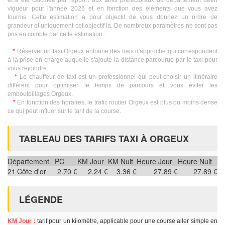
et a été calculée par rapport aux tarifs préfectoraux du département deen
vigueur pour l'année 2026 et en fonction des éléments que vous avez
fournis. Cette estimation a pour objectif de vous donnez un ordre de
grandeur et uniquement cet objectif là. De nombreux paramètres ne sont pas
pris en compte par cette estimation :
*
Réserver un taxi Orgeux entraine des frais d'approche qui correspondent
à la prise en charge auquelle s'ajoute la distance parcourue par le taxi pour
vous rejoindre.
*
Le chauffeur de taxi est un professionnel qui peut choisir un itinéraire
différent pour optimiser le temps de parcours et vous éviter les
embouteillages Orgeux.
*
En fonction des horaires, le trafic routier Orgeux est plus ou moins dense
ce qui peut influer sur le tarif de la course.
TABLEAU DES TARIFS TAXI À ORGEUX
Département
PC
KM Jour
KM Nuit
Heure Jour
Heure Nuit
21
Côte d'or
2.70 €
2.24 €
3.36 €
27.89 €
27.89 €
LÉGENDE
KM Jour :
tarif pour un kilomètre, applicable pour une course aller simple en