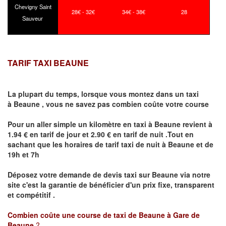
Chevigny Saint
28€ - 32€
34€ - 38€
28
Sauveur
TARIF TAXI BEAUNE
La plupart du temps, lorsque vous montez dans un taxi
à
Beaune
,
vous ne savez pas combien
coûte
votre course
Pour un aller simple un kilomètre en taxi à
Beaune
revient à
1.94 € en tarif de jour et 2.90 € en tarif de nuit .Tout en
sachant que les horaires de tarif taxi de nuit à
Beaune
et de
19h et 7h
Déposez votre demande de devis taxi sur
Beaune
via notre
site
c'est la garantie de bénéficier
d'un prix fixe, transparent
et compétitif .
Combien coûte une course de taxi de
Beaune à Gare de
Beaune
?