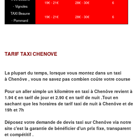
19€ - 21€
28€ - 30€
6
- Vignoles
TAXI Beaune
19€ - 21€
28€ - 30€
6
- Pommard
TARIF TAXI CHENOVE
La plupart du temps, lorsque vous montez dans un taxi
à
Chenôve
,
vous ne savez pas combien
coûte
votre course
Pour un aller simple un kilomètre en taxi à
Chenôve
revient à
1.94 € en tarif de jour et 2.90 € en tarif de nuit .Tout en
sachant que les horaires de tarif taxi de nuit à
Chenôve
et de
19h et 7h
Déposez votre demande de devis taxi sur
Chenôve
via notre
site
c'est la garantie de bénéficier
d'un prix fixe, transparent
et compétitif .