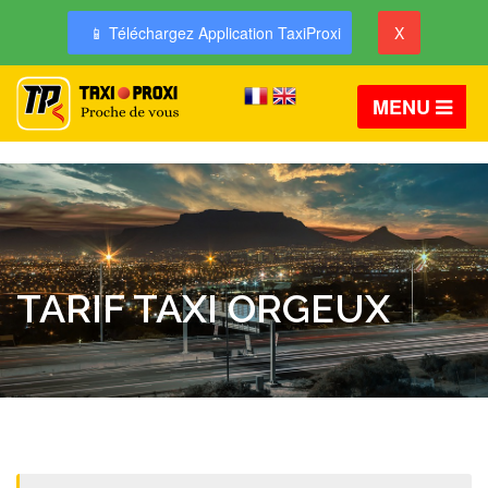
📱 Téléchargez Application TaxiProxi
X
MENU
TARIF TAXI ORGEUX