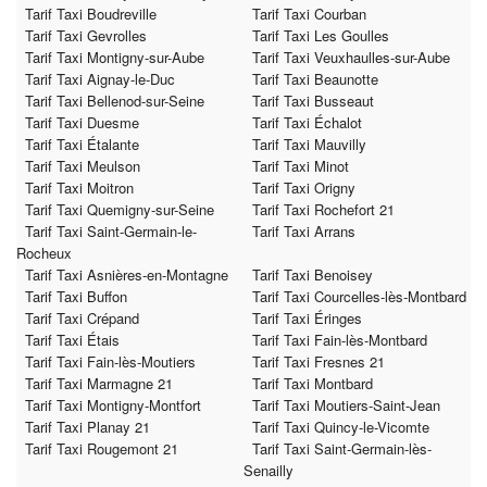
Tarif Taxi Boudreville
Tarif Taxi Courban
Tarif Taxi Gevrolles
Tarif Taxi Les Goulles
Tarif Taxi Montigny-sur-Aube
Tarif Taxi Veuxhaulles-sur-Aube
Tarif Taxi Aignay-le-Duc
Tarif Taxi Beaunotte
Tarif Taxi Bellenod-sur-Seine
Tarif Taxi Busseaut
Tarif Taxi Duesme
Tarif Taxi Échalot
Tarif Taxi Étalante
Tarif Taxi Mauvilly
Tarif Taxi Meulson
Tarif Taxi Minot
Tarif Taxi Moitron
Tarif Taxi Origny
Tarif Taxi Quemigny-sur-Seine
Tarif Taxi Rochefort 21
Tarif Taxi Saint-Germain-le-
Tarif Taxi Arrans
Rocheux
Tarif Taxi Asnières-en-Montagne
Tarif Taxi Benoisey
Tarif Taxi Buffon
Tarif Taxi Courcelles-lès-Montbard
Tarif Taxi Crépand
Tarif Taxi Éringes
Tarif Taxi Étais
Tarif Taxi Fain-lès-Montbard
Tarif Taxi Fain-lès-Moutiers
Tarif Taxi Fresnes 21
Tarif Taxi Marmagne 21
Tarif Taxi Montbard
Tarif Taxi Montigny-Montfort
Tarif Taxi Moutiers-Saint-Jean
Tarif Taxi Planay 21
Tarif Taxi Quincy-le-Vicomte
Tarif Taxi Rougemont 21
Tarif Taxi Saint-Germain-lès-
Senailly