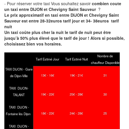
- Pour réserver votre taxi Vous souhaitez savoir
combien coute
un taxi entre DIJON et Chevigny Saint Sauveur
?
Le prix approximatif en taxi entre DIJON et Chevigny Saint
Sauveur est entre 28-32euros tarif jour et 34- 38euros tarif
nuit
Un taxi coûte plus cher la nuit le tarif de nuit peut être
jusqu’à 50% plus élevé que le tarif de jour ! Alors si possible,
choisissez bien vos horaires.
Nombre de
Tarif Estimé Jour
Tarif Estimé Nuit
chauffeur Disponible
TAXI DIJON - Gare
13€ - 16€
19€ - 21€
31
de Dijon-Ville
TAXI DIJON-
19€ - 22€
25€ - 28€
30
TALANT
TAXI DIJON -
18€ - 22€
24€ - 28€
25
Fontaine lès Dijon
TAXI DIJON -