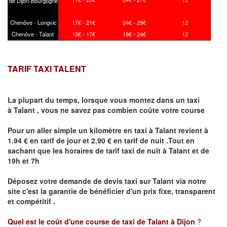
de Dijon-Bourgogne
Chenôve - Longvic
17€ - 21€
24€ - 29€
12
Chenôve - Talant
13€ - 17€
19€ - 24€
12
TARIF TAXI TALENT
La plupart du temps, lorsque vous montez dans un taxi
à
Talant
,
vous ne savez pas combien
coûte
votre course
Pour un aller simple un kilomètre en taxi à
Talant
revient à
1.94 € en tarif de jour et 2.90 € en tarif de nuit .Tout en
sachant que les horaires de tarif taxi de nuit à
Talant
et de
19h et 7h
Déposez votre demande de devis taxi sur
Talant
via notre
site
c'est la garantie de bénéficier
d'un prix fixe, transparent
et compétitif .
Quel est le coût d'une course de taxi de
Talant
à Dijon
?