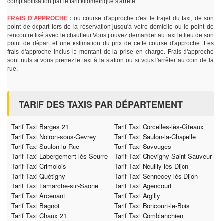
comptabilisation par le tarif kilométrique s'arrête.
FRAIS D'APPROCHE :
ou course d'approche c'est le trajet du taxi, de son
point de départ lors de la réservation jusqu'à votre domicile ou le point de
rencontre fixé avec le chauffeur.Vous pouvez demander au taxi le lieu de son
point de départ et une estimation du prix de cette course d'approche. Les
frais d'approche inclus le montant de la prise en charge. Frais d'approche
sont nuls si vous prenez le taxi à la station ou si vous l'arrêter au coin de la
rue.
TARIF DES TAXIS PAR DÉPARTEMENT
Tarif Taxi Barges 21
Tarif Taxi Corcelles-lès-Cîteaux
Tarif Taxi Noiron-sous-Gevrey
Tarif Taxi Saulon-la-Chapelle
Tarif Taxi Saulon-la-Rue
Tarif Taxi Savouges
Tarif Taxi Labergement-lès-Seurre
Tarif Taxi Chevigny-Saint-Sauveur
Tarif Taxi Crimolois
Tarif Taxi Neuilly-lès-Dijon
Tarif Taxi Quétigny
Tarif Taxi Sennecey-lès-Dijon
Tarif Taxi Lamarche-sur-Saône
Tarif Taxi Agencourt
Tarif Taxi Arcenant
Tarif Taxi Argilly
Tarif Taxi Bagnot
Tarif Taxi Boncourt-le-Bois
Tarif Taxi Chaux 21
Tarif Taxi Comblanchien