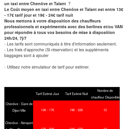
un taxi entre Chenôve et Talant
?
Le Coût moyen en taxi entre Chenôve et Talant est entre 13€
- 17€ tarif jour et 19€ - 24€ tarif nuit
Nous mettons à votre disposition des chauffeurs
professionnels et expérimentés avec des berlines et/ou VAN
pour répondre à tous vos besoins de mise à disposition
24h/24, 7j/7
- Les tarifs sont communiqués à titre d'information seulement.
- Les frais d'approche (Si réservation) et les suppléments
baggages sont à ajouter
- Utilisez notre simulateur de tarif pour estimer.
Nombre de
Tarif Estimé Jour
Tarif Estimé Nuit
chauffeur Disponible
Chenôve - Gare de
13€ - 17€
19€ - 22€
12
Dijon-Ville
Chenôve - Aéroport
17€ - 20€
24€ - 27€
12