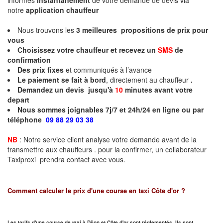
informés
instantanément
de votre demande de devis via
notre
application chauffeur
Nous trouvons les
3
meilleures propositions de prix pour
vous
Choisissez votre chauffeur et recevez un
SMS
de
confirmation
Des prix fixes
et communiqués à l’avance
Le paiement se fait à bord
, directement au chauffeur
.
Demandez un devis jusqu'à
10
minutes
avant votre
depart
Nous sommes joignables 7j/7 et 24h/24 en ligne ou par
téléphone
09 88 29 03 38
NB
: Notre service client analyse votre demande avant de la
transmettre aux chauffeurs . pour la confirmer, un collaborateur
Taxiproxi prendra contact avec vous.
Comment calculer le prix d'une course en taxi
Côte d'or
?
Les tarifs d'une course de taxi à Dijon et
Côte d'or
sont réglementés. Ils sont