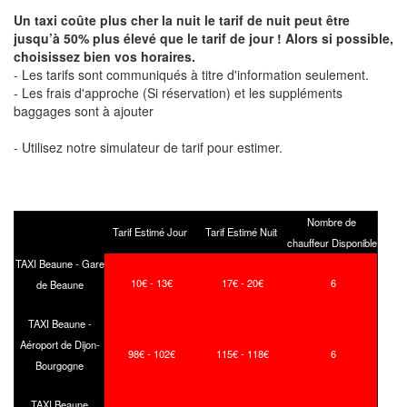
Un taxi coûte plus cher la nuit le tarif de nuit peut être
jusqu’à 50% plus élevé que le tarif de jour ! Alors si possible,
choisissez bien vos horaires.
- Les tarifs sont communiqués à titre d'information seulement.
- Les frais d'approche (Si réservation) et les suppléments
baggages sont à ajouter
- Utilisez notre simulateur de tarif pour estimer.
Nombre de
Tarif Estimé Jour
Tarif Estimé Nuit
chauffeur Disponible
TAXI Beaune - Gare
10€ - 13€
17€ - 20€
6
de Beaune
TAXI Beaune -
Aéroport de Dijon-
98€ - 102€
115€ - 118€
6
Bourgogne
TAXI Beaune