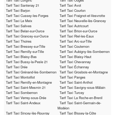
Tarif Taxi Longvic
Tarif Taxi Ouges
Tarif Taxi Santenay 21
Tarif Taxi Avot
Tarif Taxi Barjon
Tarif Taxi Courlon
Tarif Taxi Cussey-les-Forges
Tarif Taxi Fraignot-et-Vesvrotte
Tarif Taxi Le Meix
Tarif Taxi Neuvelle-lès-Grancey
Tarif Taxi Salives
Tarif Taxi Autricourt
Tarif Taxi Belan-sur-Ource
Tarif Taxi Brion-sur-Ource
Tarif Taxi Grancey-sur-Ource
Tarif Taxi Riel-les-Eaux
Tarif Taxi Thoires
Tarif Taxi Arc-sur-Tille
Tarif Taxi Bressey-sur-Tille
Tarif Taxi Couternon
Tarif Taxi Remilly-sur-Tille
Tarif Taxi Aubigny-lès-Sombernon
Tarif Taxi Blaisy-Bas
Tarif Taxi Blaisy-Haut
Tarif Taxi Bussy-la-Pesle 21
Tarif Taxi Chevannay
Tarif Taxi Drée
Tarif Taxi Échannay
Tarif Taxi Grénand-lès-Sombernon
Tarif Taxi Grosbois-en-Montagne
Tarif Taxi Montoillot
Tarif Taxi Panges
Tarif Taxi Remilly-en-Montagne
Tarif Taxi Saint-Anthot
Tarif Taxi Saint-Mesmin 21
Tarif Taxi Savigny-sous-Mâlain
Tarif Taxi Sombernon
Tarif Taxi Turcey
Tarif Taxi Verrey-sous-Drée
Tarif Taxi La Roche-en-Brenil
Tarif Taxi Saint-Andeux
Tarif Taxi Saint-Germain-de-
Modéon
Tarif Taxi Sincey-lès-Rouvray
Tarif Taxi Bissey-la-Côte