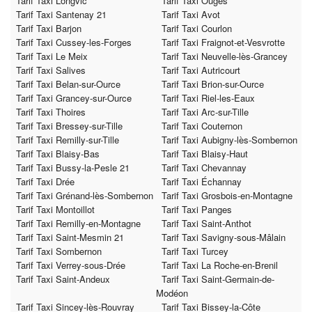
Tarif Taxi Longvic
Tarif Taxi Ouges
Tarif Taxi Santenay 21
Tarif Taxi Avot
Tarif Taxi Barjon
Tarif Taxi Courlon
Tarif Taxi Cussey-les-Forges
Tarif Taxi Fraignot-et-Vesvrotte
Tarif Taxi Le Meix
Tarif Taxi Neuvelle-lès-Grancey
Tarif Taxi Salives
Tarif Taxi Autricourt
Tarif Taxi Belan-sur-Ource
Tarif Taxi Brion-sur-Ource
Tarif Taxi Grancey-sur-Ource
Tarif Taxi Riel-les-Eaux
Tarif Taxi Thoires
Tarif Taxi Arc-sur-Tille
Tarif Taxi Bressey-sur-Tille
Tarif Taxi Couternon
Tarif Taxi Remilly-sur-Tille
Tarif Taxi Aubigny-lès-Sombernon
Tarif Taxi Blaisy-Bas
Tarif Taxi Blaisy-Haut
Tarif Taxi Bussy-la-Pesle 21
Tarif Taxi Chevannay
Tarif Taxi Drée
Tarif Taxi Échannay
Tarif Taxi Grénand-lès-Sombernon
Tarif Taxi Grosbois-en-Montagne
Tarif Taxi Montoillot
Tarif Taxi Panges
Tarif Taxi Remilly-en-Montagne
Tarif Taxi Saint-Anthot
Tarif Taxi Saint-Mesmin 21
Tarif Taxi Savigny-sous-Mâlain
Tarif Taxi Sombernon
Tarif Taxi Turcey
Tarif Taxi Verrey-sous-Drée
Tarif Taxi La Roche-en-Brenil
Tarif Taxi Saint-Andeux
Tarif Taxi Saint-Germain-de-
Modéon
Tarif Taxi Sincey-lès-Rouvray
Tarif Taxi Bissey-la-Côte