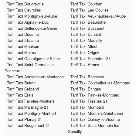
Tarif Taxi Boudreville
Tarif Taxi Courban
Tarif Taxi Gevrolles
Tarif Taxi Les Goulles
Tarif Taxi Montigny-sur-Aube
Tarif Taxi Veuxhaulles-sur-Aube
Tarif Taxi Aignay-le-Duc
Tarif Taxi Beaunotte
Tarif Taxi Bellenod-sur-Seine
Tarif Taxi Busseaut
Tarif Taxi Duesme
Tarif Taxi Échalot
Tarif Taxi Étalante
Tarif Taxi Mauvilly
Tarif Taxi Meulson
Tarif Taxi Minot
Tarif Taxi Moitron
Tarif Taxi Origny
Tarif Taxi Quemigny-sur-Seine
Tarif Taxi Rochefort 21
Tarif Taxi Saint-Germain-le-
Tarif Taxi Arrans
Rocheux
Tarif Taxi Asnières-en-Montagne
Tarif Taxi Benoisey
Tarif Taxi Buffon
Tarif Taxi Courcelles-lès-Montbard
Tarif Taxi Crépand
Tarif Taxi Éringes
Tarif Taxi Étais
Tarif Taxi Fain-lès-Montbard
Tarif Taxi Fain-lès-Moutiers
Tarif Taxi Fresnes 21
Tarif Taxi Marmagne 21
Tarif Taxi Montbard
Tarif Taxi Montigny-Montfort
Tarif Taxi Moutiers-Saint-Jean
Tarif Taxi Planay 21
Tarif Taxi Quincy-le-Vicomte
Tarif Taxi Rougemont 21
Tarif Taxi Saint-Germain-lès-
Senailly