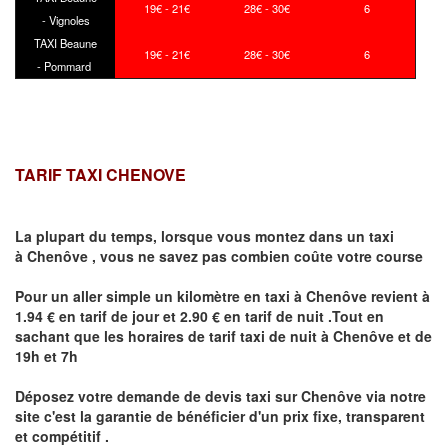
19€ - 21€
28€ - 30€
6
- Vignoles
TAXI Beaune
19€ - 21€
28€ - 30€
6
- Pommard
TARIF TAXI CHENOVE
La plupart du temps, lorsque vous montez dans un taxi
à
Chenôve
,
vous ne savez pas combien
coûte
votre course
Pour un aller simple un kilomètre en taxi à
Chenôve
revient à
1.94 € en tarif de jour et 2.90 € en tarif de nuit .Tout en
sachant que les horaires de tarif taxi de nuit à
Chenôve
et de
19h et 7h
Déposez votre demande de devis taxi sur
Chenôve
via notre
site
c'est la garantie de bénéficier
d'un prix fixe, transparent
et compétitif .