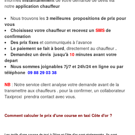
informés
instantanément
de votre demande de devis via
notre
application chauffeur
Nous trouvons les
3
meilleures propositions de prix pour
vous
Choisissez votre chauffeur et recevez un
SMS
de
confirmation
Des prix fixes
et communiqués à l’avance
Le paiement se fait à bord
, directement au chauffeur
.
Demandez un devis jusqu'à
10
minutes
avant votre
depart
Nous sommes joignables 7j/7 et 24h/24 en ligne ou par
téléphone
09 88 29 03 38
NB
: Notre service client analyse votre demande avant de la
transmettre aux chauffeurs . pour la confirmer, un collaborateur
Taxiproxi prendra contact avec vous.
Comment calculer le prix d'une course en taxi
Côte d'or
?
Les tarifs d'une course de taxi à Dijon et
Côte d'or
sont réglementés. Ils sont