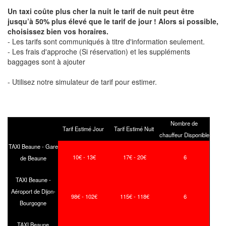
Un taxi coûte plus cher la nuit le tarif de nuit peut être
jusqu’à 50% plus élevé que le tarif de jour ! Alors si possible,
choisissez bien vos horaires.
- Les tarifs sont communiqués à titre d'information seulement.
- Les frais d'approche (Si réservation) et les suppléments
baggages sont à ajouter
- Utilisez notre simulateur de tarif pour estimer.
Nombre de
Tarif Estimé Jour
Tarif Estimé Nuit
chauffeur Disponible
TAXI Beaune - Gare
10€ - 13€
17€ - 20€
6
de Beaune
TAXI Beaune -
Aéroport de Dijon-
98€ - 102€
115€ - 118€
6
Bourgogne
TAXI Beaune