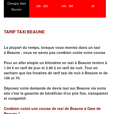
Chevigny Saint
28€ - 32€
34€ - 38€
28
Sauveur
TARIF TAXI BEAUNE
La plupart du temps, lorsque vous montez dans un taxi
à
Beaune
,
vous ne savez pas combien
coûte
votre course
Pour un aller simple un kilomètre en taxi à
Beaune
revient à
1.94 € en tarif de jour et 2.90 € en tarif de nuit .Tout en
sachant que les horaires de tarif taxi de nuit à
Beaune
et de
19h et 7h
Déposez votre demande de devis taxi sur
Beaune
via notre
site
c'est la garantie de bénéficier
d'un prix fixe, transparent
et compétitif .
Combien coûte une course de taxi de
Beaune à Gare de
Beaune
?