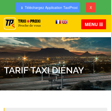
📱 Téléchargez Application TaxiProxi
X
MENU
TARIF TAXI DIÉNAY