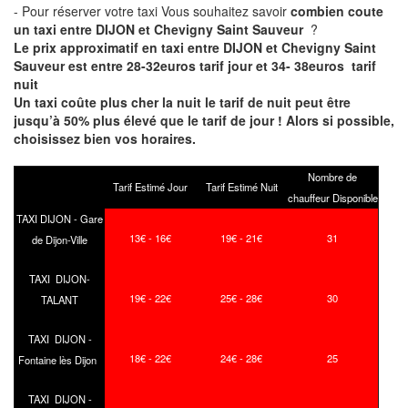
- Pour réserver votre taxi Vous souhaitez savoir
combien coute
un taxi entre DIJON et Chevigny Saint Sauveur
?
Le prix approximatif en taxi entre DIJON et Chevigny Saint
Sauveur est entre 28-32euros tarif jour et 34- 38euros tarif
nuit
Un taxi coûte plus cher la nuit le tarif de nuit peut être
jusqu’à 50% plus élevé que le tarif de jour ! Alors si possible,
choisissez bien vos horaires.
Nombre de
Tarif Estimé Jour
Tarif Estimé Nuit
chauffeur Disponible
TAXI DIJON - Gare
13€ - 16€
19€ - 21€
31
de Dijon-Ville
TAXI DIJON-
19€ - 22€
25€ - 28€
30
TALANT
TAXI DIJON -
18€ - 22€
24€ - 28€
25
Fontaine lès Dijon
TAXI DIJON -