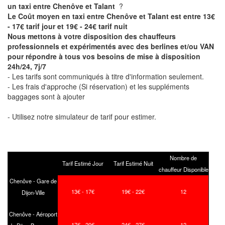
un taxi entre Chenôve et Talant
?
Le Coût moyen en taxi entre Chenôve et Talant est entre 13€
- 17€ tarif jour et 19€ - 24€ tarif nuit
Nous mettons à votre disposition des chauffeurs
professionnels et expérimentés avec des berlines et/ou VAN
pour répondre à tous vos besoins de mise à disposition
24h/24, 7j/7
- Les tarifs sont communiqués à titre d'information seulement.
- Les frais d'approche (Si réservation) et les suppléments
baggages sont à ajouter
- Utilisez notre simulateur de tarif pour estimer.
Nombre de
Tarif Estimé Jour
Tarif Estimé Nuit
chauffeur Disponible
Chenôve - Gare de
13€ - 17€
19€ - 22€
12
Dijon-Ville
Chenôve - Aéroport
17€ - 20€
24€ - 27€
12