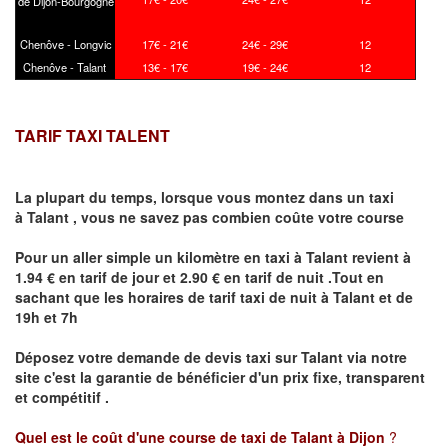
de Dijon-Bourgogne
Chenôve - Longvic
17€ - 21€
24€ - 29€
12
Chenôve - Talant
13€ - 17€
19€ - 24€
12
TARIF TAXI TALENT
La plupart du temps, lorsque vous montez dans un taxi
à
Talant
,
vous ne savez pas combien
coûte
votre course
Pour un aller simple un kilomètre en taxi à
Talant
revient à
1.94 € en tarif de jour et 2.90 € en tarif de nuit .Tout en
sachant que les horaires de tarif taxi de nuit à
Talant
et de
19h et 7h
Déposez votre demande de devis taxi sur
Talant
via notre
site
c'est la garantie de bénéficier
d'un prix fixe, transparent
et compétitif .
Quel est le coût d'une course de taxi de
Talant
à Dijon
?