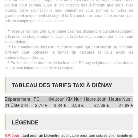
et a été calculée par rapport aux tarifs préfectoraux du département deen
vigueur pour l'année 2026 et en fonction des éléments que vous avez
fournis. Cette estimation a pour objectif de vous donnez un ordre de
grandeur et uniquement cet objectif là. De nombreux paramètres ne sont pas
pris en compte par cette estimation :
*
Réserver un taxi Diénay entraine des frais d'approche qui correspondent
à la prise en charge auquelle s'ajoute la distance parcourue par le taxi pour
vous rejoindre.
*
Le chauffeur de taxi est un professionnel qui peut choisir un itinéraire
différent pour optimiser le temps de parcours et vous éviter les
embouteillages Diénay.
*
En fonction des horaires, le trafic routier Diénay est plus ou moins dense
ce qui peut influer sur le tarif de la course.
TABLEAU DES TARIFS TAXI À DIÉNAY
Département
PC
KM Jour
KM Nuit
Heure Jour
Heure Nuit
21
Côte d'or
2.70 €
2.24 €
3.36 €
27.89 €
27.89 €
LÉGENDE
KM Jour :
tarif pour un kilomètre, applicable pour une course aller simple en