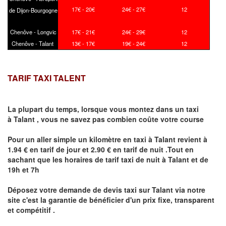
17€ - 20€
24€ - 27€
12
de Dijon-Bourgogne
Chenôve - Longvic
17€ - 21€
24€ - 29€
12
Chenôve - Talant
13€ - 17€
19€ - 24€
12
TARIF TAXI TALENT
La plupart du temps, lorsque vous montez dans un taxi
à
Talant
,
vous ne savez pas combien
coûte
votre course
Pour un aller simple un kilomètre en taxi à
Talant
revient à
1.94 € en tarif de jour et 2.90 € en tarif de nuit .Tout en
sachant que les horaires de tarif taxi de nuit à
Talant
et de
19h et 7h
Déposez votre demande de devis taxi sur
Talant
via notre
site
c'est la garantie de bénéficier
d'un prix fixe, transparent
et compétitif .