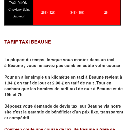
TAXI DIJON -
Chevigny Saint
28€ - 32€
34€ - 38€
28
Sauveur
TARIF TAXI BEAUNE
La plupart du temps, lorsque vous montez dans un taxi
à
Beaune
,
vous ne savez pas combien
coûte
votre course
Pour un aller simple un kilomètre en taxi à
Beaune
revient à
1.94 € en tarif de jour et 2.90 € en tarif de nuit .Tout en
sachant que les horaires de tarif taxi de nuit à
Beaune
et de
19h et 7h
Déposez votre demande de devis taxi sur
Beaune
via notre
site
c'est la garantie de bénéficier
d'un prix fixe, transparent
et compétitif .
Combien coûte une course de taxi de
Beaune à Gare de