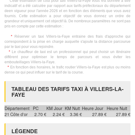
Cette estimation de coût pour taxi Villers-la-Faye vous est donnée à titre
indicatif et a été calculée par rapport aux tarifs préfectoraux du département
deen vigueur pour l'année 2026 et en fonction des éléments que vous avez
fournis. Cette estimation a pour objectif de vous donnez un ordre de
grandeur et uniquement cet objectif là. De nombreux paramètres ne sont pas
pris en compte par cette estimation :
*
Réserver un taxi Villers-la-Faye entraine des frais d'approche qui
correspondent à la prise en charge auquelle s'ajoute la distance parcourue
par le taxi pour vous rejoindre.
*
Le chauffeur de taxi est un professionnel qui peut choisir un itinéraire
différent pour optimiser le temps de parcours et vous éviter les
embouteillages Villers-la-Faye.
*
En fonction des horaires, le trafic routier Villers-la-Faye est plus ou moins
dense ce qui peut influer sur le tarif de la course.
TABLEAU DES TARIFS TAXI À VILLERS-LA-
FAYE
Département
PC
KM Jour
KM Nuit
Heure Jour
Heure Nuit
21
Côte d'or
2.70 €
2.24 €
3.36 €
27.89 €
27.89 €
LÉGENDE