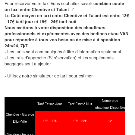
Pour réserver votre taxi Vous souhaitez savoir
combien coute
un taxi entre Chenôve et Talant
?
Le Coût moyen en taxi entre Chenôve et Talant est entre 13€
- 17€ tarif jour et 19€ - 24€ tarif nuit
Nous mettons à votre disposition des chauffeurs
professionnels et expérimentés avec des berlines et/ou VAN
pour répondre à tous vos besoins de mise à disposition
24h/24, 7j/7
- Les tarifs sont communiqués à titre d'information seulement.
- Les frais d'approche (Si réservation) et les suppléments
baggages sont à ajouter
- Utilisez notre simulateur de tarif pour estimer.
Nombre de
Tarif Estimé Jour
Tarif Estimé Nuit
chauffeur Disponible
Chenôve - Gare de
13€ - 17€
19€ - 22€
12
Dijon-Ville
Chenôve - Aéroport