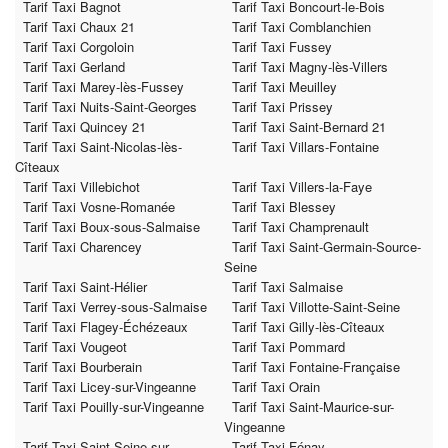
Tarif Taxi Bagnot
Tarif Taxi Boncourt-le-Bois
Tarif Taxi Chaux 21
Tarif Taxi Comblanchien
Tarif Taxi Corgoloin
Tarif Taxi Fussey
Tarif Taxi Gerland
Tarif Taxi Magny-lès-Villers
Tarif Taxi Marey-lès-Fussey
Tarif Taxi Meuilley
Tarif Taxi Nuits-Saint-Georges
Tarif Taxi Prissey
Tarif Taxi Quincey 21
Tarif Taxi Saint-Bernard 21
Tarif Taxi Saint-Nicolas-lès-
Tarif Taxi Villars-Fontaine
Cîteaux
Tarif Taxi Villebichot
Tarif Taxi Villers-la-Faye
Tarif Taxi Vosne-Romanée
Tarif Taxi Blessey
Tarif Taxi Boux-sous-Salmaise
Tarif Taxi Champrenault
Tarif Taxi Charencey
Tarif Taxi Saint-Germain-Source-
Seine
Tarif Taxi Saint-Hélier
Tarif Taxi Salmaise
Tarif Taxi Verrey-sous-Salmaise
Tarif Taxi Villotte-Saint-Seine
Tarif Taxi Flagey-Échézeaux
Tarif Taxi Gilly-lès-Cîteaux
Tarif Taxi Vougeot
Tarif Taxi Pommard
Tarif Taxi Bourberain
Tarif Taxi Fontaine-Française
Tarif Taxi Licey-sur-Vingeanne
Tarif Taxi Orain
Tarif Taxi Pouilly-sur-Vingeanne
Tarif Taxi Saint-Maurice-sur-
Vingeanne
Tarif Taxi Saint-Seine-sur-
Tarif Taxi Fénay