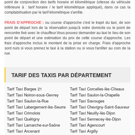
point de conjonction des tarifs horaire et kilométrique (vitesse du véhicule
inférieure à : tarif horaire / le tarif kilométrique appliqué), dans ce cas la
comptabilisation par le tarif kilométrique s'arrête.
FRAIS D'APPROCHE :
ou course d'approche c'est le trajet du taxi, de son
point de départ lors de la réservation jusqu'à votre domicile ou le point de
rencontre fixé avec le chauffeur.Vous pouvez demander au taxi le lieu de son
point de départ et une estimation du prix de cette course d'approche. Les
frais d'approche inclus le montant de la prise en charge. Frais d'approche
sont nuls si vous prenez le taxi à la station ou si vous l'arrêter au coin de la
rue.
TARIF DES TAXIS PAR DÉPARTEMENT
Tarif Taxi Barges 21
Tarif Taxi Corcelles-lès-Cîteaux
Tarif Taxi Noiron-sous-Gevrey
Tarif Taxi Saulon-la-Chapelle
Tarif Taxi Saulon-la-Rue
Tarif Taxi Savouges
Tarif Taxi Labergement-lès-Seurre
Tarif Taxi Chevigny-Saint-Sauveur
Tarif Taxi Crimolois
Tarif Taxi Neuilly-lès-Dijon
Tarif Taxi Quétigny
Tarif Taxi Sennecey-lès-Dijon
Tarif Taxi Lamarche-sur-Saône
Tarif Taxi Agencourt
Tarif Taxi Arcenant
Tarif Taxi Argilly