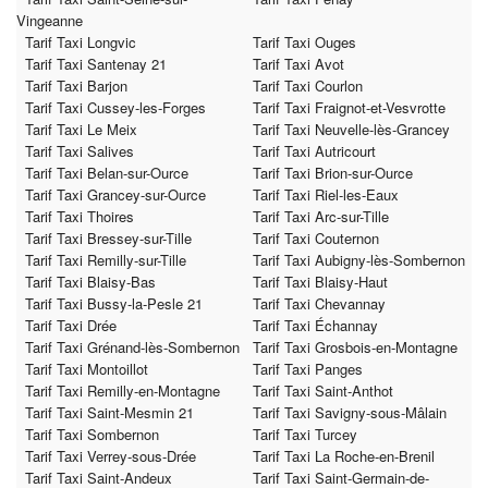
Vingeanne
Tarif Taxi Longvic
Tarif Taxi Ouges
Tarif Taxi Santenay 21
Tarif Taxi Avot
Tarif Taxi Barjon
Tarif Taxi Courlon
Tarif Taxi Cussey-les-Forges
Tarif Taxi Fraignot-et-Vesvrotte
Tarif Taxi Le Meix
Tarif Taxi Neuvelle-lès-Grancey
Tarif Taxi Salives
Tarif Taxi Autricourt
Tarif Taxi Belan-sur-Ource
Tarif Taxi Brion-sur-Ource
Tarif Taxi Grancey-sur-Ource
Tarif Taxi Riel-les-Eaux
Tarif Taxi Thoires
Tarif Taxi Arc-sur-Tille
Tarif Taxi Bressey-sur-Tille
Tarif Taxi Couternon
Tarif Taxi Remilly-sur-Tille
Tarif Taxi Aubigny-lès-Sombernon
Tarif Taxi Blaisy-Bas
Tarif Taxi Blaisy-Haut
Tarif Taxi Bussy-la-Pesle 21
Tarif Taxi Chevannay
Tarif Taxi Drée
Tarif Taxi Échannay
Tarif Taxi Grénand-lès-Sombernon
Tarif Taxi Grosbois-en-Montagne
Tarif Taxi Montoillot
Tarif Taxi Panges
Tarif Taxi Remilly-en-Montagne
Tarif Taxi Saint-Anthot
Tarif Taxi Saint-Mesmin 21
Tarif Taxi Savigny-sous-Mâlain
Tarif Taxi Sombernon
Tarif Taxi Turcey
Tarif Taxi Verrey-sous-Drée
Tarif Taxi La Roche-en-Brenil
Tarif Taxi Saint-Andeux
Tarif Taxi Saint-Germain-de-