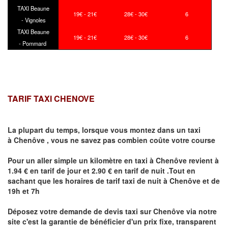
TAXI Beaune
19€ - 21€
28€ - 30€
6
- Vignoles
TAXI Beaune
19€ - 21€
28€ - 30€
6
- Pommard
TARIF TAXI CHENOVE
La plupart du temps, lorsque vous montez dans un taxi
à
Chenôve
,
vous ne savez pas combien
coûte
votre course
Pour un aller simple un kilomètre en taxi à
Chenôve
revient à
1.94 € en tarif de jour et 2.90 € en tarif de nuit .Tout en
sachant que les horaires de tarif taxi de nuit à
Chenôve
et de
19h et 7h
Déposez votre demande de devis taxi sur
Chenôve
via notre
site
c'est la garantie de bénéficier
d'un prix fixe, transparent