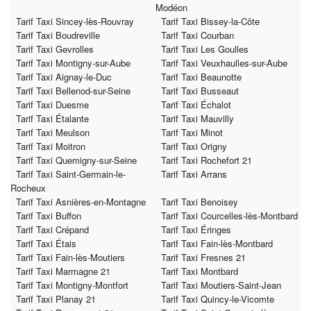
Modéon
Tarif Taxi Sincey-lès-Rouvray
Tarif Taxi Bissey-la-Côte
Tarif Taxi Boudreville
Tarif Taxi Courban
Tarif Taxi Gevrolles
Tarif Taxi Les Goulles
Tarif Taxi Montigny-sur-Aube
Tarif Taxi Veuxhaulles-sur-Aube
Tarif Taxi Aignay-le-Duc
Tarif Taxi Beaunotte
Tarif Taxi Bellenod-sur-Seine
Tarif Taxi Busseaut
Tarif Taxi Duesme
Tarif Taxi Échalot
Tarif Taxi Étalante
Tarif Taxi Mauvilly
Tarif Taxi Meulson
Tarif Taxi Minot
Tarif Taxi Moitron
Tarif Taxi Origny
Tarif Taxi Quemigny-sur-Seine
Tarif Taxi Rochefort 21
Tarif Taxi Saint-Germain-le-
Tarif Taxi Arrans
Rocheux
Tarif Taxi Asnières-en-Montagne
Tarif Taxi Benoisey
Tarif Taxi Buffon
Tarif Taxi Courcelles-lès-Montbard
Tarif Taxi Crépand
Tarif Taxi Éringes
Tarif Taxi Étais
Tarif Taxi Fain-lès-Montbard
Tarif Taxi Fain-lès-Moutiers
Tarif Taxi Fresnes 21
Tarif Taxi Marmagne 21
Tarif Taxi Montbard
Tarif Taxi Montigny-Montfort
Tarif Taxi Moutiers-Saint-Jean
Tarif Taxi Planay 21
Tarif Taxi Quincy-le-Vicomte