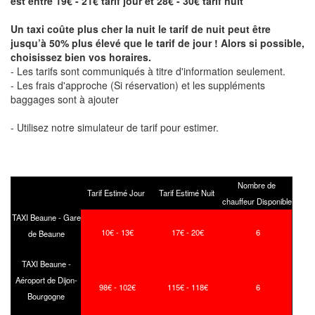
est entre 19€ - 21€ tarif jour et 28€ - 30€ tarif nuit
Un taxi coûte plus cher la nuit le tarif de nuit peut être
jusqu’à 50% plus élevé que le tarif de jour ! Alors si possible,
choisissez bien vos horaires.
- Les tarifs sont communiqués à titre d'information seulement.
- Les frais d'approche (Si réservation) et les suppléments
baggages sont à ajouter
- Utilisez notre simulateur de tarif pour estimer.
Nombre de
Tarif Estimé Jour
Tarif Estimé Nuit
chauffeur Disponible
TAXI Beaune - Gare
10€ - 13€
17€ - 20€
6
de Beaune
TAXI Beaune -
Aéroport de Dijon-
98€ - 102€
115€ - 118€
6
Bourgogne