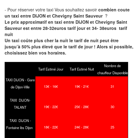
- Pour réserver votre taxi Vous souhaitez savoir
combien coute
un taxi entre DIJON et Chevigny Saint Sauveur
?
Le prix approximatif en taxi entre DIJON et Chevigny Saint
Sauveur est entre 28-32euros tarif jour et 34- 38euros tarif
nuit
Un taxi coûte plus cher la nuit le tarif de nuit peut être
jusqu’à 50% plus élevé que le tarif de jour ! Alors si possible,
choisissez bien vos horaires.
Nombre de
Tarif Estimé Jour
Tarif Estimé Nuit
chauffeur Disponible
TAXI DIJON - Gare
13€ - 16€
19€ - 21€
31
de Dijon-Ville
TAXI DIJON-
19€ - 22€
25€ - 28€
30
TALANT
TAXI DIJON -
18€ - 22€
24€ - 28€
25
Fontaine lès Dijon