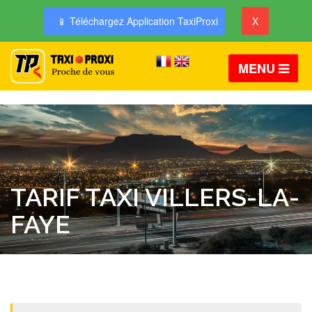
📱 Téléchargez Application TaxiProxi
X
MENU
TARIF TAXI VILLERS-LA-
FAYE