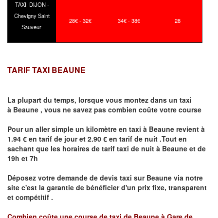
TAXI DIJON -
Chevigny Saint
28€ - 32€
34€ - 38€
28
Sauveur
TARIF TAXI BEAUNE
La plupart du temps, lorsque vous montez dans un taxi
à
Beaune
,
vous ne savez pas combien
coûte
votre course
Pour un aller simple un kilomètre en taxi à
Beaune
revient à
1.94 € en tarif de jour et 2.90 € en tarif de nuit .Tout en
sachant que les horaires de tarif taxi de nuit à
Beaune
et de
19h et 7h
Déposez votre demande de devis taxi sur
Beaune
via notre
site
c'est la garantie de bénéficier
d'un prix fixe, transparent
et compétitif .
Combien coûte une course de taxi de
Beaune à Gare de