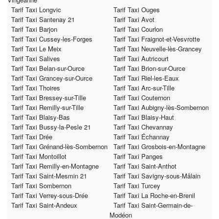
Tarif Taxi Longvic
Tarif Taxi Ouges
Tarif Taxi Santenay 21
Tarif Taxi Avot
Tarif Taxi Barjon
Tarif Taxi Courlon
Tarif Taxi Cussey-les-Forges
Tarif Taxi Fraignot-et-Vesvrotte
Tarif Taxi Le Meix
Tarif Taxi Neuvelle-lès-Grancey
Tarif Taxi Salives
Tarif Taxi Autricourt
Tarif Taxi Belan-sur-Ource
Tarif Taxi Brion-sur-Ource
Tarif Taxi Grancey-sur-Ource
Tarif Taxi Riel-les-Eaux
Tarif Taxi Thoires
Tarif Taxi Arc-sur-Tille
Tarif Taxi Bressey-sur-Tille
Tarif Taxi Couternon
Tarif Taxi Remilly-sur-Tille
Tarif Taxi Aubigny-lès-Sombernon
Tarif Taxi Blaisy-Bas
Tarif Taxi Blaisy-Haut
Tarif Taxi Bussy-la-Pesle 21
Tarif Taxi Chevannay
Tarif Taxi Drée
Tarif Taxi Échannay
Tarif Taxi Grénand-lès-Sombernon
Tarif Taxi Grosbois-en-Montagne
Tarif Taxi Montoillot
Tarif Taxi Panges
Tarif Taxi Remilly-en-Montagne
Tarif Taxi Saint-Anthot
Tarif Taxi Saint-Mesmin 21
Tarif Taxi Savigny-sous-Mâlain
Tarif Taxi Sombernon
Tarif Taxi Turcey
Tarif Taxi Verrey-sous-Drée
Tarif Taxi La Roche-en-Brenil
Tarif Taxi Saint-Andeux
Tarif Taxi Saint-Germain-de-
Modéon