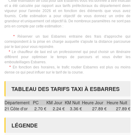
Cette estimation de coût pour taxi Esbarres vous est donnée à titre indicatif
et a été calculée par rapport aux tarifs préfectoraux du département deen
vigueur pour l'année 2026 et en fonction des éléments que vous avez
fournis. Cette estimation a pour objectif de vous donnez un ordre de
grandeur et uniquement cet objectif là. De nombreux paramètres ne sont pas
pris en compte par cette estimation :
*
Réserver un taxi Esbarres entraine des frais d'approche qui
correspondent à la prise en charge auquelle s'ajoute la distance parcourue
par le taxi pour vous rejoindre.
*
Le chauffeur de taxi est un professionnel qui peut choisir un itinéraire
différent pour optimiser le temps de parcours et vous éviter les
embouteillages Esbarres.
*
En fonction des horaires, le trafic routier Esbarres est plus ou moins
dense ce qui peut influer sur le tarif de la course.
TABLEAU DES TARIFS TAXI À ESBARRES
Département
PC
KM Jour
KM Nuit
Heure Jour
Heure Nuit
21
Côte d'or
2.70 €
2.24 €
3.36 €
27.89 €
27.89 €
LÉGENDE