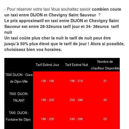
- Pour réserver votre taxi Vous souhaitez savoir
combien coute
un taxi entre DIJON et Chevigny Saint Sauveur
?
Le prix approximatif en taxi entre DIJON et Chevigny Saint
Sauveur est entre 28-32euros tarif jour et 34- 38euros tarif
nuit
Un taxi coûte plus cher la nuit le tarif de nuit peut être
jusqu’à 50% plus élevé que le tarif de jour ! Alors si possible,
choisissez bien vos horaires.
Nombre de
Tarif Estimé Jour
Tarif Estimé Nuit
chauffeur Disponible
TAXI DIJON - Gare
13€ - 16€
19€ - 21€
31
de Dijon-Ville
TAXI DIJON-
19€ - 22€
25€ - 28€
30
TALANT
TAXI DIJON -
18€ - 22€
24€ - 28€
25
Fontaine lès Dijon