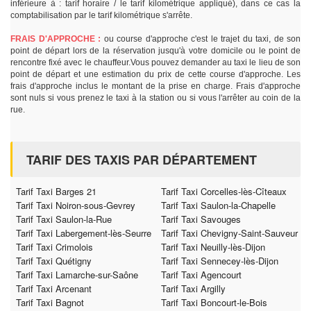
inférieure à : tarif horaire / le tarif kilométrique appliqué), dans ce cas la
comptabilisation par le tarif kilométrique s'arrête.
FRAIS D'APPROCHE :
ou course d'approche c'est le trajet du taxi, de son
point de départ lors de la réservation jusqu'à votre domicile ou le point de
rencontre fixé avec le chauffeur.Vous pouvez demander au taxi le lieu de son
point de départ et une estimation du prix de cette course d'approche. Les
frais d'approche inclus le montant de la prise en charge. Frais d'approche
sont nuls si vous prenez le taxi à la station ou si vous l'arrêter au coin de la
rue.
TARIF DES TAXIS PAR DÉPARTEMENT
Tarif Taxi Barges 21
Tarif Taxi Corcelles-lès-Cîteaux
Tarif Taxi Noiron-sous-Gevrey
Tarif Taxi Saulon-la-Chapelle
Tarif Taxi Saulon-la-Rue
Tarif Taxi Savouges
Tarif Taxi Labergement-lès-Seurre
Tarif Taxi Chevigny-Saint-Sauveur
Tarif Taxi Crimolois
Tarif Taxi Neuilly-lès-Dijon
Tarif Taxi Quétigny
Tarif Taxi Sennecey-lès-Dijon
Tarif Taxi Lamarche-sur-Saône
Tarif Taxi Agencourt
Tarif Taxi Arcenant
Tarif Taxi Argilly
Tarif Taxi Bagnot
Tarif Taxi Boncourt-le-Bois