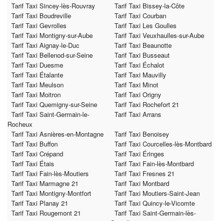
Tarif Taxi Sincey-lès-Rouvray
Tarif Taxi Bissey-la-Côte
Tarif Taxi Boudreville
Tarif Taxi Courban
Tarif Taxi Gevrolles
Tarif Taxi Les Goulles
Tarif Taxi Montigny-sur-Aube
Tarif Taxi Veuxhaulles-sur-Aube
Tarif Taxi Aignay-le-Duc
Tarif Taxi Beaunotte
Tarif Taxi Bellenod-sur-Seine
Tarif Taxi Busseaut
Tarif Taxi Duesme
Tarif Taxi Échalot
Tarif Taxi Étalante
Tarif Taxi Mauvilly
Tarif Taxi Meulson
Tarif Taxi Minot
Tarif Taxi Moitron
Tarif Taxi Origny
Tarif Taxi Quemigny-sur-Seine
Tarif Taxi Rochefort 21
Tarif Taxi Saint-Germain-le-
Tarif Taxi Arrans
Rocheux
Tarif Taxi Asnières-en-Montagne
Tarif Taxi Benoisey
Tarif Taxi Buffon
Tarif Taxi Courcelles-lès-Montbard
Tarif Taxi Crépand
Tarif Taxi Éringes
Tarif Taxi Étais
Tarif Taxi Fain-lès-Montbard
Tarif Taxi Fain-lès-Moutiers
Tarif Taxi Fresnes 21
Tarif Taxi Marmagne 21
Tarif Taxi Montbard
Tarif Taxi Montigny-Montfort
Tarif Taxi Moutiers-Saint-Jean
Tarif Taxi Planay 21
Tarif Taxi Quincy-le-Vicomte
Tarif Taxi Rougemont 21
Tarif Taxi Saint-Germain-lès-