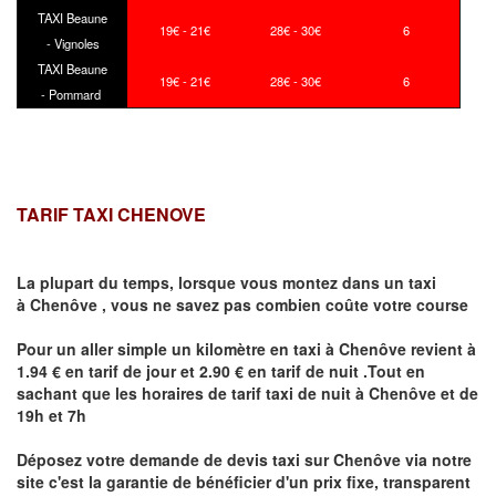
TAXI Beaune
19€ - 21€
28€ - 30€
6
- Vignoles
TAXI Beaune
19€ - 21€
28€ - 30€
6
- Pommard
TARIF TAXI CHENOVE
La plupart du temps, lorsque vous montez dans un taxi
à
Chenôve
,
vous ne savez pas combien
coûte
votre course
Pour un aller simple un kilomètre en taxi à
Chenôve
revient à
1.94 € en tarif de jour et 2.90 € en tarif de nuit .Tout en
sachant que les horaires de tarif taxi de nuit à
Chenôve
et de
19h et 7h
Déposez votre demande de devis taxi sur
Chenôve
via notre
site
c'est la garantie de bénéficier
d'un prix fixe, transparent