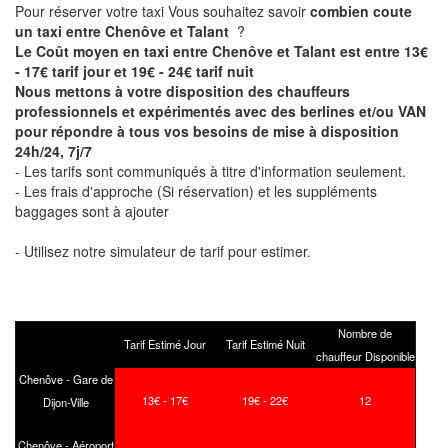
Pour réserver votre taxi Vous souhaitez savoir
combien coute
un taxi entre Chenôve et Talant
?
Le Coût moyen en taxi entre Chenôve et Talant est entre 13€
- 17€ tarif jour et 19€ - 24€ tarif nuit
Nous mettons à votre disposition des chauffeurs
professionnels et expérimentés avec des berlines et/ou VAN
pour répondre à tous vos besoins de mise à disposition
24h/24, 7j/7
- Les tarifs sont communiqués à titre d'information seulement.
- Les frais d'approche (Si réservation) et les suppléments
baggages sont à ajouter
- Utilisez notre simulateur de tarif pour estimer.
Nombre de
Tarif Estimé Jour
Tarif Estimé Nuit
chauffeur Disponible
Chenôve - Gare de
13€ - 17€
19€ - 22€
12
Dijon-Ville
Chenôve - Aéroport