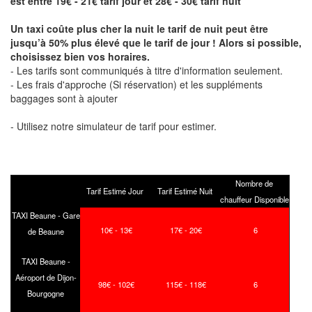
est entre 19€ - 21€ tarif jour et 28€ - 30€ tarif nuit
Un taxi coûte plus cher la nuit le tarif de nuit peut être
jusqu’à 50% plus élevé que le tarif de jour ! Alors si possible,
choisissez bien vos horaires.
- Les tarifs sont communiqués à titre d'information seulement.
- Les frais d'approche (Si réservation) et les suppléments
baggages sont à ajouter
- Utilisez notre simulateur de tarif pour estimer.
Nombre de
Tarif Estimé Jour
Tarif Estimé Nuit
chauffeur Disponible
TAXI Beaune - Gare
10€ - 13€
17€ - 20€
6
de Beaune
TAXI Beaune -
Aéroport de Dijon-
98€ - 102€
115€ - 118€
6
Bourgogne