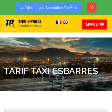
📱 Téléchargez Application TaxiProxi
X
MENU
TARIF TAXI ESBARRES