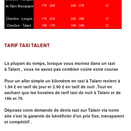
17€ - 20€
24€ - 27€
12
de Dijon-Bourgogne
Chenôve - Longvic
17€ - 21€
24€ - 29€
12
Chenôve - Talant
13€ - 17€
19€ - 24€
12
TARIF TAXI TALENT
La plupart du temps, lorsque vous montez dans un taxi
à
Talant
,
vous ne savez pas combien
coûte
votre course
Pour un aller simple un kilomètre en taxi à
Talant
revient à
1.94 € en tarif de jour et 2.90 € en tarif de nuit .Tout en
sachant que les horaires de tarif taxi de nuit à
Talant
et de
19h et 7h
Déposez votre demande de devis taxi sur
Talant
via notre
site
c'est la garantie de bénéficier
d'un prix fixe, transparent
et compétitif .