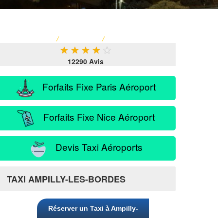
ACCUEIL
/
TARIF TAXI
/
SERVICE PASSAGER
★
★
★
★
★
12290 Avis
Forfaits Fixe Paris Aéroport
Forfaits Fixe Nice Aéroport
Devis Taxi Aéroports
TAXI AMPILLY-LES-BORDES
Réserver un Taxi à Ampilly-