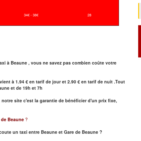
34€ - 38€
28
axi à
Beaune
,
vous ne savez pas combien
coûte
votre
vient à 1.94 € en tarif de jour et 2.90 € en tarif de nuit .Tout
aune
et de 19h et 7h
a notre site
c'est la garantie de bénéficier
d'un prix fixe,
e de Beaune
?
coute un taxi
entre Beaune et Gare de Beaune ?