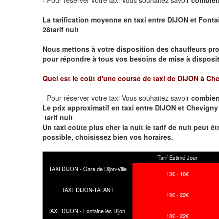
La tarification moyenne en taxi entre DIJON et Fontai
28tarif nuit
Nous mettons à votre disposition des chauffeurs pro
pour répondre à tous vos besoins de mise à dispositi
Quel est le coût d'une course de taxi de
DIJON à Che
- Pour réserver votre taxi Vous souhaitez savoir
combien
Le prix approximatif en taxi entre DIJON et Chevigny 
tarif nuit
Un taxi coûte plus cher la nuit le tarif de nuit peut êt
possible, choisissez bien vos horaires.
Tarif Estimé Jour
TAXI DIJON - Gare de Dijon-Ville
13€ - 16€
TAXI DIJON-TALANT
19€ - 22€
TAXI DIJON - Fontaine lès Dijon
18€ - 22€