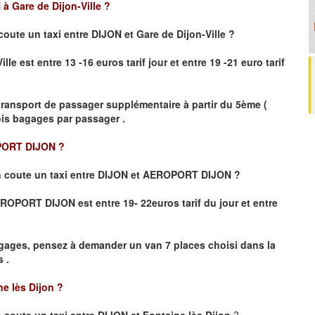
à Gare de Dijon-Ville
?
coute un taxi
entre DIJON et Gare de Dijon-Ville ?
le est entre 13 -16 euros tarif jour et entre 19 -21 euro tarif
transport de passager supplémentaire à partir du 5ème (
rois bagages par passager .
PORT DIJON ?
 coute un taxi entre DIJON et AEROPORT DIJON ?
 AEROPORT DIJON
est entre 19- 22euros tarif du jour et entre
gages, pensez à demander un van 7 places choisi dans la
 .
ne lès Dijon
?
coute un taxi entre DIJON et Fontaine lès Dijon
?