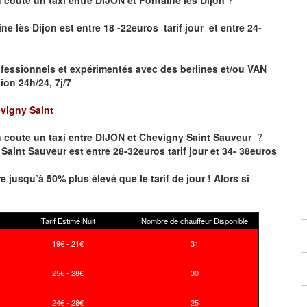
ne lès Dijon est entre 18 -22euros tarif jour et entre 24-
fessionnels et expérimentés avec des berlines et/ou VAN
on 24h/24, 7j/7
vigny Saint
 coute un taxi entre DIJON et Chevigny Saint Sauveur
?
Saint Sauveur est entre 28-32euros tarif jour et 34- 38euros
re jusqu’à 50% plus élevé que le tarif de jour ! Alors si
Tarif Estimé Nuit
Nombre de chauffeur Disponible
19€ - 21€
31
25€ - 28€
30
24€ - 28€
25