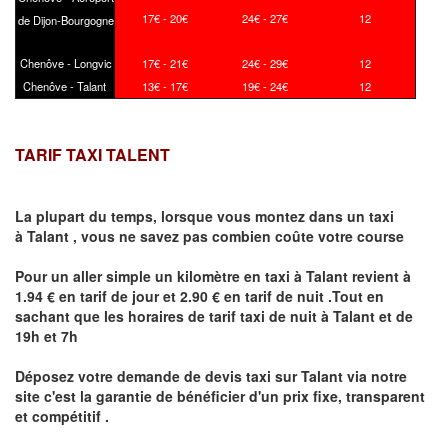
17€ - 20€
24€ - 27€
12
de Dijon-Bourgogne
Chenôve - Longvic
17€ - 21€
24€ - 29€
12
Chenôve - Talant
13€ - 17€
19€ - 24€
12
TARIF TAXI TALENT
La plupart du temps, lorsque vous montez dans un taxi
à
Talant
,
vous ne savez pas combien
coûte
votre course
Pour un aller simple un kilomètre en taxi à
Talant
revient à
1.94 € en tarif de jour et 2.90 € en tarif de nuit .Tout en
sachant que les horaires de tarif taxi de nuit à
Talant
et de
19h et 7h
Déposez votre demande de devis taxi sur
Talant
via notre
site
c'est la garantie de bénéficier
d'un prix fixe, transparent
et compétitif .