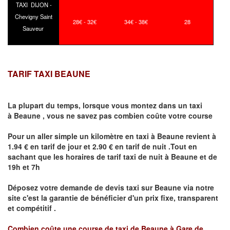
TAXI DIJON -
Chevigny Saint
28€ - 32€
34€ - 38€
28
Sauveur
TARIF TAXI BEAUNE
La plupart du temps, lorsque vous montez dans un taxi
à
Beaune
,
vous ne savez pas combien
coûte
votre course
Pour un aller simple un kilomètre en taxi à
Beaune
revient à
1.94 € en tarif de jour et 2.90 € en tarif de nuit .Tout en
sachant que les horaires de tarif taxi de nuit à
Beaune
et de
19h et 7h
Déposez votre demande de devis taxi sur
Beaune
via notre
site
c'est la garantie de bénéficier
d'un prix fixe, transparent
et compétitif .
Combien coûte une course de taxi de
Beaune à Gare de