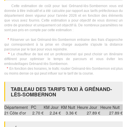
Cette estimation de coût pour taxi Grénand-lès-Sombernon vous est
donnée à titre indicatif et a été calculée par rapport aux tarifs préfectoraux du
département deen vigueur pour l'année 2026 et en fonction des éléments
que vous avez fournis. Cette estimation a pour objectif de vous donnez un
ordre de grandeur et uniquement cet objectif là. De nombreux paramètres ne
sont pas pris en compte par cette estimation :
*
Réserver un taxi Grénand-lès-Sombernon entraine des frais d'approche
qui correspondent à la prise en charge auquelle s'ajoute la distance
parcourue par le taxi pour vous rejoindre.
*
Le chauffeur de taxi est un professionnel qui peut choisir un itinéraire
différent pour optimiser le temps de parcours et vous éviter les
embouteillages Grénand-lès-Sombernon.
*
En fonction des horaires, le trafic routier Grénand-lès-Sombernon est plus
ou moins dense ce qui peut influer sur le tarif de la course.
TABLEAU DES TARIFS TAXI À GRÉNAND-
LÈS-SOMBERNON
Département
PC
KM Jour
KM Nuit
Heure Jour
Heure Nuit
21
Côte d'or
2.70 €
2.24 €
3.36 €
27.89 €
27.89 €