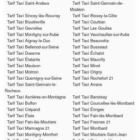
Tarif Taxi Saint-Andeux
Tarif Taxi Saint-Germain-de-
Modéon
Tarif Taxi Sincey-lès-Rouvray
Tarif Taxi Bissey-la-Côte
Tarif Taxi Boudreville
Tarif Taxi Courban
Tarif Taxi Gevrolles
Tarif Taxi Les Goulles
Tarif Taxi Montigny-sur-Aube
Tarif Taxi Veuxhaulles-sur-Aube
Tarif Taxi Aignay-le-Duc
Tarif Taxi Beaunotte
Tarif Taxi Bellenod-sur-Seine
Tarif Taxi Busseaut
Tarif Taxi Duesme
Tarif Taxi Échalot
Tarif Taxi Étalante
Tarif Taxi Mauvilly
Tarif Taxi Meulson
Tarif Taxi Minot
Tarif Taxi Moitron
Tarif Taxi Origny
Tarif Taxi Quemigny-sur-Seine
Tarif Taxi Rochefort 21
Tarif Taxi Saint-Germain-le-
Tarif Taxi Arrans
Rocheux
Tarif Taxi Asnières-en-Montagne
Tarif Taxi Benoisey
Tarif Taxi Buffon
Tarif Taxi Courcelles-lès-Montbard
Tarif Taxi Crépand
Tarif Taxi Éringes
Tarif Taxi Étais
Tarif Taxi Fain-lès-Montbard
Tarif Taxi Fain-lès-Moutiers
Tarif Taxi Fresnes 21
Tarif Taxi Marmagne 21
Tarif Taxi Montbard
Tarif Taxi Montigny-Montfort
Tarif Taxi Moutiers-Saint-Jean