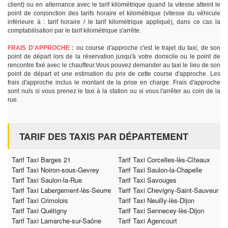
client) ou en alternance avec le tarif kilométrique quand la vitesse atteint le
point de conjonction des tarifs horaire et kilométrique (vitesse du véhicule
inférieure à : tarif horaire / le tarif kilométrique appliqué), dans ce cas la
comptabilisation par le tarif kilométrique s'arrête.
FRAIS D'APPROCHE :
ou course d'approche c'est le trajet du taxi, de son
point de départ lors de la réservation jusqu'à votre domicile ou le point de
rencontre fixé avec le chauffeur.Vous pouvez demander au taxi le lieu de son
point de départ et une estimation du prix de cette course d'approche. Les
frais d'approche inclus le montant de la prise en charge. Frais d'approche
sont nuls si vous prenez le taxi à la station ou si vous l'arrêter au coin de la
rue.
TARIF DES TAXIS PAR DÉPARTEMENT
Tarif Taxi Barges 21
Tarif Taxi Corcelles-lès-Cîteaux
Tarif Taxi Noiron-sous-Gevrey
Tarif Taxi Saulon-la-Chapelle
Tarif Taxi Saulon-la-Rue
Tarif Taxi Savouges
Tarif Taxi Labergement-lès-Seurre
Tarif Taxi Chevigny-Saint-Sauveur
Tarif Taxi Crimolois
Tarif Taxi Neuilly-lès-Dijon
Tarif Taxi Quétigny
Tarif Taxi Sennecey-lès-Dijon
Tarif Taxi Lamarche-sur-Saône
Tarif Taxi Agencourt