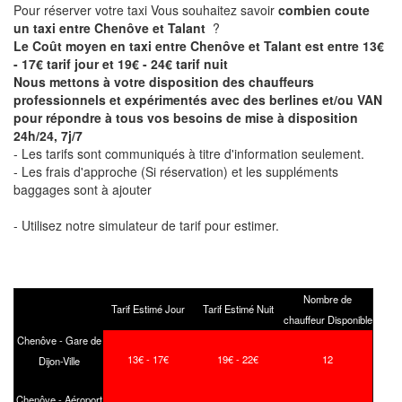
Pour réserver votre taxi Vous souhaitez savoir
combien coute
un taxi entre Chenôve et Talant
?
Le Coût moyen en taxi entre Chenôve et Talant est entre 13€
- 17€ tarif jour et 19€ - 24€ tarif nuit
Nous mettons à votre disposition des chauffeurs
professionnels et expérimentés avec des berlines et/ou VAN
pour répondre à tous vos besoins de mise à disposition
24h/24, 7j/7
- Les tarifs sont communiqués à titre d'information seulement.
- Les frais d'approche (Si réservation) et les suppléments
baggages sont à ajouter
- Utilisez notre simulateur de tarif pour estimer.
Nombre de
Tarif Estimé Jour
Tarif Estimé Nuit
chauffeur Disponible
Chenôve - Gare de
13€ - 17€
19€ - 22€
12
Dijon-Ville
Chenôve - Aéroport