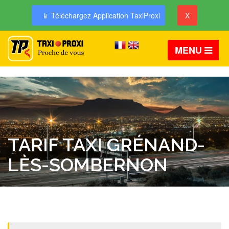
📱 Téléchargez Application TaxiProxi
X
MENU
TARIF TAXI GRÉNAND-
LÈS-SOMBERNON