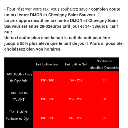
- Pour réserver votre taxi Vous souhaitez savoir
combien coute
un taxi entre DIJON et Chevigny Saint Sauveur
?
Le prix approximatif en taxi entre DIJON et Chevigny Saint
Sauveur est entre 28-32euros tarif jour et 34- 38euros tarif
nuit
Un taxi coûte plus cher la nuit le tarif de nuit peut être
jusqu’à 50% plus élevé que le tarif de jour ! Alors si possible,
choisissez bien vos horaires.
Nombre de
Tarif Estimé Jour
Tarif Estimé Nuit
chauffeur Disponible
TAXI DIJON - Gare
13€ - 16€
19€ - 21€
31
de Dijon-Ville
TAXI DIJON-
19€ - 22€
25€ - 28€
30
TALANT
TAXI DIJON -
18€ - 22€
24€ - 28€
25
Fontaine lès Dijon