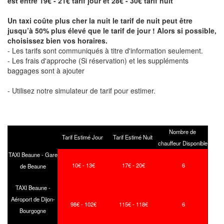
est entre 19€ - 21€ tarif jour et 28€ - 30€ tarif nuit
Un taxi coûte plus cher la nuit le tarif de nuit peut être
jusqu’à 50% plus élevé que le tarif de jour ! Alors si possible,
choisissez bien vos horaires.
- Les tarifs sont communiqués à titre d'information seulement.
- Les frais d'approche (Si réservation) et les suppléments
baggages sont à ajouter
- Utilisez notre simulateur de tarif pour estimer.
Nombre de
Tarif Estimé Jour
Tarif Estimé Nuit
chauffeur Disponible
TAXI Beaune - Gare
10€ - 13€
17€ - 20€
6
de Beaune
TAXI Beaune -
Aéroport de Dijon-
98€ - 102€
115€ - 118€
6
Bourgogne