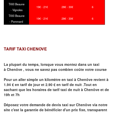
TAXI Beaune
19€ - 21€
28€ - 30€
6
- Vignoles
TAXI Beaune
19€ - 21€
28€ - 30€
6
- Pommard
TARIF TAXI CHENOVE
La plupart du temps, lorsque vous montez dans un taxi
à
Chenôve
,
vous ne savez pas combien
coûte
votre course
Pour un aller simple un kilomètre en taxi à
Chenôve
revient à
1.94 € en tarif de jour et 2.90 € en tarif de nuit .Tout en
sachant que les horaires de tarif taxi de nuit à
Chenôve
et de
19h et 7h
Déposez votre demande de devis taxi sur
Chenôve
via notre
site
c'est la garantie de bénéficier
d'un prix fixe, transparent