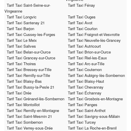
Tarif Taxi Saint-Seine-sur-
Tarif Taxi Fénay
Vingeanne
Tarif Taxi Longvic
Tarif Taxi Ouges
Tarif Taxi Santenay 21
Tarif Taxi Avot
Tarif Taxi Barjon
Tarif Taxi Courlon
Tarif Taxi Cussey-les-Forges
Tarif Taxi Fraignot-et-Vesvrotte
Tarif Taxi Le Meix
Tarif Taxi Neuvelle-lès-Grancey
Tarif Taxi Salives
Tarif Taxi Autricourt
Tarif Taxi Belan-sur-Ource
Tarif Taxi Brion-sur-Ource
Tarif Taxi Grancey-sur-Ource
Tarif Taxi Riel-les-Eaux
Tarif Taxi Thoires
Tarif Taxi Arc-sur-Tille
Tarif Taxi Bressey-sur-Tille
Tarif Taxi Couternon
Tarif Taxi Remilly-sur-Tille
Tarif Taxi Aubigny-lès-Sombernon
Tarif Taxi Blaisy-Bas
Tarif Taxi Blaisy-Haut
Tarif Taxi Bussy-la-Pesle 21
Tarif Taxi Chevannay
Tarif Taxi Drée
Tarif Taxi Échannay
Tarif Taxi Grénand-lès-Sombernon
Tarif Taxi Grosbois-en-Montagne
Tarif Taxi Montoillot
Tarif Taxi Panges
Tarif Taxi Remilly-en-Montagne
Tarif Taxi Saint-Anthot
Tarif Taxi Saint-Mesmin 21
Tarif Taxi Savigny-sous-Mâlain
Tarif Taxi Sombernon
Tarif Taxi Turcey
Tarif Taxi Verrey-sous-Drée
Tarif Taxi La Roche-en-Brenil