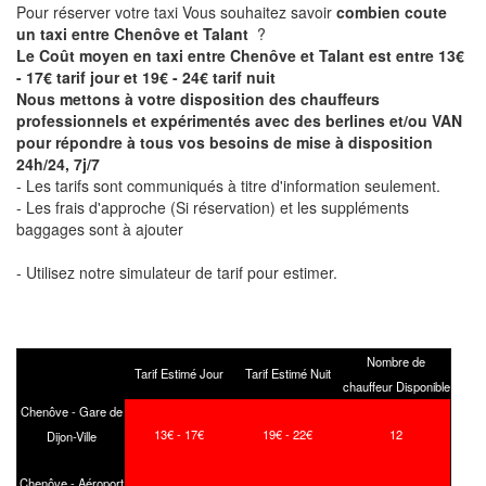
Pour réserver votre taxi Vous souhaitez savoir
combien coute
un taxi entre Chenôve et Talant
?
Le Coût moyen en taxi entre Chenôve et Talant est entre 13€
- 17€ tarif jour et 19€ - 24€ tarif nuit
Nous mettons à votre disposition des chauffeurs
professionnels et expérimentés avec des berlines et/ou VAN
pour répondre à tous vos besoins de mise à disposition
24h/24, 7j/7
- Les tarifs sont communiqués à titre d'information seulement.
- Les frais d'approche (Si réservation) et les suppléments
baggages sont à ajouter
- Utilisez notre simulateur de tarif pour estimer.
Nombre de
Tarif Estimé Jour
Tarif Estimé Nuit
chauffeur Disponible
Chenôve - Gare de
13€ - 17€
19€ - 22€
12
Dijon-Ville
Chenôve - Aéroport