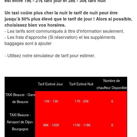
est entre 19€ - 21€ tarif jour et 28€ - 30€ tarif nuit
Un taxi coûte plus cher la nuit le tarif de nuit peut être
jusqu’à 50% plus élevé que le tarif de jour ! Alors si possible,
choisissez bien vos horaires.
- Les tarifs sont communiqués à titre d'information seulement.
- Les frais d'approche (Si réservation) et les suppléments
baggages sont à ajouter
- Utilisez notre simulateur de tarif pour estimer.
Nombre de
Tarif Estimé Jour
Tarif Estimé Nuit
chauffeur Disponible
TAXI Beaune - Gare
10€ - 13€
17€ - 20€
6
de Beaune
TAXI Beaune -
Aéroport de Dijon-
98€ - 102€
115€ - 118€
6
Bourgogne