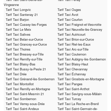
Vingeanne
Tarif Taxi Longvic
Tarif Taxi Ouges
Tarif Taxi Santenay 21
Tarif Taxi Avot
Tarif Taxi Barjon
Tarif Taxi Courlon
Tarif Taxi Cussey-les-Forges
Tarif Taxi Fraignot-et-Vesvrotte
Tarif Taxi Le Meix
Tarif Taxi Neuvelle-lès-Grancey
Tarif Taxi Salives
Tarif Taxi Autricourt
Tarif Taxi Belan-sur-Ource
Tarif Taxi Brion-sur-Ource
Tarif Taxi Grancey-sur-Ource
Tarif Taxi Riel-les-Eaux
Tarif Taxi Thoires
Tarif Taxi Arc-sur-Tille
Tarif Taxi Bressey-sur-Tille
Tarif Taxi Couternon
Tarif Taxi Remilly-sur-Tille
Tarif Taxi Aubigny-lès-Sombernon
Tarif Taxi Blaisy-Bas
Tarif Taxi Blaisy-Haut
Tarif Taxi Bussy-la-Pesle 21
Tarif Taxi Chevannay
Tarif Taxi Drée
Tarif Taxi Échannay
Tarif Taxi Grénand-lès-Sombernon
Tarif Taxi Grosbois-en-Montagne
Tarif Taxi Montoillot
Tarif Taxi Panges
Tarif Taxi Remilly-en-Montagne
Tarif Taxi Saint-Anthot
Tarif Taxi Saint-Mesmin 21
Tarif Taxi Savigny-sous-Mâlain
Tarif Taxi Sombernon
Tarif Taxi Turcey
Tarif Taxi Verrey-sous-Drée
Tarif Taxi La Roche-en-Brenil
Tarif Taxi Saint-Andeux
Tarif Taxi Saint-Germain-de-