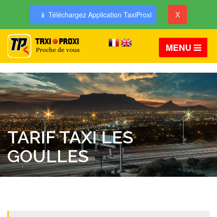
📱 Téléchargez Application TaxiProxi
X
MENU
TARIF TAXI LES
GOULLES