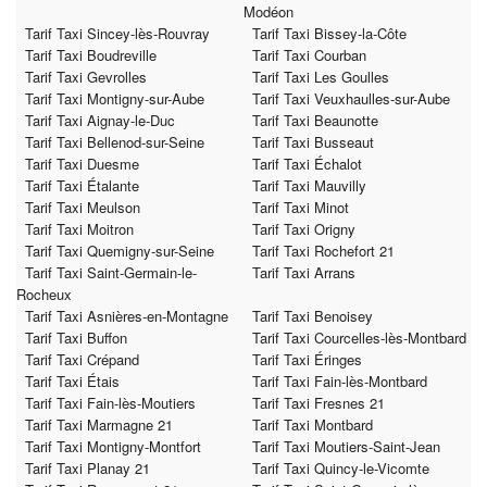
Modéon
Tarif Taxi Sincey-lès-Rouvray
Tarif Taxi Bissey-la-Côte
Tarif Taxi Boudreville
Tarif Taxi Courban
Tarif Taxi Gevrolles
Tarif Taxi Les Goulles
Tarif Taxi Montigny-sur-Aube
Tarif Taxi Veuxhaulles-sur-Aube
Tarif Taxi Aignay-le-Duc
Tarif Taxi Beaunotte
Tarif Taxi Bellenod-sur-Seine
Tarif Taxi Busseaut
Tarif Taxi Duesme
Tarif Taxi Échalot
Tarif Taxi Étalante
Tarif Taxi Mauvilly
Tarif Taxi Meulson
Tarif Taxi Minot
Tarif Taxi Moitron
Tarif Taxi Origny
Tarif Taxi Quemigny-sur-Seine
Tarif Taxi Rochefort 21
Tarif Taxi Saint-Germain-le-
Tarif Taxi Arrans
Rocheux
Tarif Taxi Asnières-en-Montagne
Tarif Taxi Benoisey
Tarif Taxi Buffon
Tarif Taxi Courcelles-lès-Montbard
Tarif Taxi Crépand
Tarif Taxi Éringes
Tarif Taxi Étais
Tarif Taxi Fain-lès-Montbard
Tarif Taxi Fain-lès-Moutiers
Tarif Taxi Fresnes 21
Tarif Taxi Marmagne 21
Tarif Taxi Montbard
Tarif Taxi Montigny-Montfort
Tarif Taxi Moutiers-Saint-Jean
Tarif Taxi Planay 21
Tarif Taxi Quincy-le-Vicomte