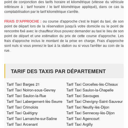
point de conjonction des tarifs horaire et kilométrique (vitesse du véhicule
inférieure à : tarif horaire / le tarif kilométrique appliqué), dans ce cas la
comptabilisation par le tarif kilométrique s'arrête.
FRAIS D'APPROCHE :
ou course d'approche c'est le trajet du taxi, de son
point de départ lors de la réservation jusqu'à votre domicile ou le point de
rencontre fixé avec le chauffeur.Vous pouvez demander au taxi le lieu de son
point de départ et une estimation du prix de cette course d'approche. Les
frais d'approche inclus le montant de la prise en charge. Frais d'approche
sont nuls si vous prenez le taxi à la station ou si vous l'arrêter au coin de la
rue.
TARIF DES TAXIS PAR DÉPARTEMENT
Tarif Taxi Barges 21
Tarif Taxi Corcelles-lès-Cîteaux
Tarif Taxi Noiron-sous-Gevrey
Tarif Taxi Saulon-la-Chapelle
Tarif Taxi Saulon-la-Rue
Tarif Taxi Savouges
Tarif Taxi Labergement-lès-Seurre
Tarif Taxi Chevigny-Saint-Sauveur
Tarif Taxi Crimolois
Tarif Taxi Neuilly-lès-Dijon
Tarif Taxi Quétigny
Tarif Taxi Sennecey-lès-Dijon
Tarif Taxi Lamarche-sur-Saône
Tarif Taxi Agencourt
Tarif Taxi Arcenant
Tarif Taxi Argilly