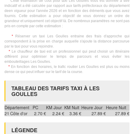
Cette estimation de coût pour taxi Les Goulles vous est donnée à titre
indicatif et a été calculée par rapport aux tarifs préfectoraux du département
deen vigueur pour l'année 2026 et en fonction des éléments que vous avez
fournis. Cette estimation a pour objectif de vous donnez un ordre de
grandeur et uniquement cet objectif là. De nombreux paramètres ne sont pas
pris en compte par cette estimation :
*
Réserver un taxi Les Goulles entraine des frais d'approche qui
correspondent à la prise en charge auquelle s'ajoute la distance parcourue
par le taxi pour vous rejoindre.
*
Le chauffeur de taxi est un professionnel qui peut choisir un itinéraire
différent pour optimiser le temps de parcours et vous éviter les
embouteillages Les Goulles.
*
En fonction des horaires, le trafic routier Les Goulles est plus ou moins
dense ce qui peut influer sur le tarif de la course.
TABLEAU DES TARIFS TAXI À LES
GOULLES
Département
PC
KM Jour
KM Nuit
Heure Jour
Heure Nuit
21
Côte d'or
2.70 €
2.24 €
3.36 €
27.89 €
27.89 €
LÉGENDE