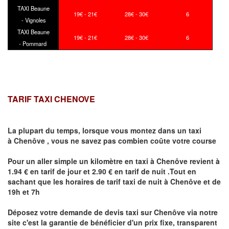
TAXI Beaune
19€ - 21€
28€ - 30€
6
- Vignoles
TAXI Beaune
19€ - 21€
28€ - 30€
6
- Pommard
TARIF TAXI CHENOVE
La plupart du temps, lorsque vous montez dans un taxi
à
Chenôve
,
vous ne savez pas combien
coûte
votre course
Pour un aller simple un kilomètre en taxi à
Chenôve
revient à
1.94 € en tarif de jour et 2.90 € en tarif de nuit .Tout en
sachant que les horaires de tarif taxi de nuit à
Chenôve
et de
19h et 7h
Déposez votre demande de devis taxi sur
Chenôve
via notre
site
c'est la garantie de bénéficier
d'un prix fixe, transparent