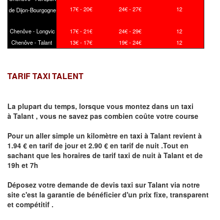
17€ - 20€
24€ - 27€
12
de Dijon-Bourgogne
Chenôve - Longvic
17€ - 21€
24€ - 29€
12
Chenôve - Talant
13€ - 17€
19€ - 24€
12
TARIF TAXI TALENT
La plupart du temps, lorsque vous montez dans un taxi
à
Talant
,
vous ne savez pas combien
coûte
votre course
Pour un aller simple un kilomètre en taxi à
Talant
revient à
1.94 € en tarif de jour et 2.90 € en tarif de nuit .Tout en
sachant que les horaires de tarif taxi de nuit à
Talant
et de
19h et 7h
Déposez votre demande de devis taxi sur
Talant
via notre
site
c'est la garantie de bénéficier
d'un prix fixe, transparent
et compétitif .