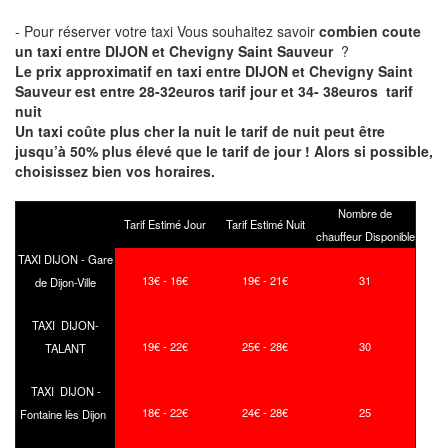
- Pour réserver votre taxi Vous souhaitez savoir
combien coute
un taxi entre DIJON et Chevigny Saint Sauveur
?
Le prix approximatif en taxi entre DIJON et Chevigny Saint
Sauveur est entre 28-32euros tarif jour et 34- 38euros tarif
nuit
Un taxi coûte plus cher la nuit le tarif de nuit peut être
jusqu’à 50% plus élevé que le tarif de jour ! Alors si possible,
choisissez bien vos horaires.
Nombre de
Tarif Estimé Jour
Tarif Estimé Nuit
chauffeur Disponible
TAXI DIJON - Gare
13€ - 16€
19€ - 21€
31
de Dijon-Ville
TAXI DIJON-
19€ - 22€
25€ - 28€
30
TALANT
TAXI DIJON -
18€ - 22€
24€ - 28€
25
Fontaine lès Dijon