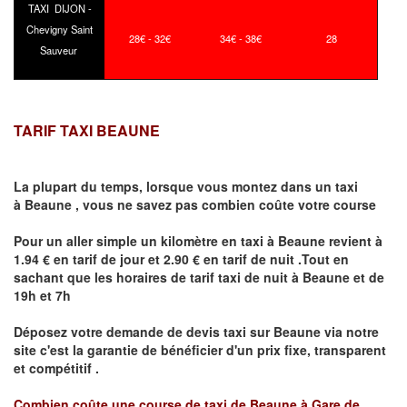
TAXI DIJON -
Chevigny Saint
28€ - 32€
34€ - 38€
28
Sauveur
TARIF TAXI BEAUNE
La plupart du temps, lorsque vous montez dans un taxi
à
Beaune
,
vous ne savez pas combien
coûte
votre course
Pour un aller simple un kilomètre en taxi à
Beaune
revient à
1.94 € en tarif de jour et 2.90 € en tarif de nuit .Tout en
sachant que les horaires de tarif taxi de nuit à
Beaune
et de
19h et 7h
Déposez votre demande de devis taxi sur
Beaune
via notre
site
c'est la garantie de bénéficier
d'un prix fixe, transparent
et compétitif .
Combien coûte une course de taxi de
Beaune à Gare de