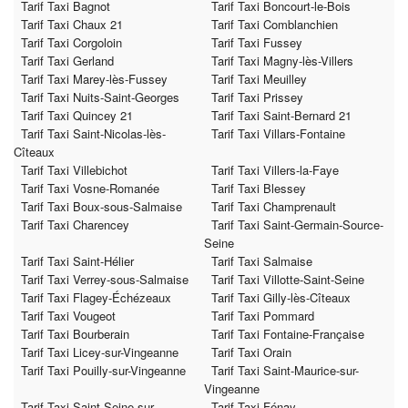
Tarif Taxi Bagnot
Tarif Taxi Boncourt-le-Bois
Tarif Taxi Chaux 21
Tarif Taxi Comblanchien
Tarif Taxi Corgoloin
Tarif Taxi Fussey
Tarif Taxi Gerland
Tarif Taxi Magny-lès-Villers
Tarif Taxi Marey-lès-Fussey
Tarif Taxi Meuilley
Tarif Taxi Nuits-Saint-Georges
Tarif Taxi Prissey
Tarif Taxi Quincey 21
Tarif Taxi Saint-Bernard 21
Tarif Taxi Saint-Nicolas-lès-
Tarif Taxi Villars-Fontaine
Cîteaux
Tarif Taxi Villebichot
Tarif Taxi Villers-la-Faye
Tarif Taxi Vosne-Romanée
Tarif Taxi Blessey
Tarif Taxi Boux-sous-Salmaise
Tarif Taxi Champrenault
Tarif Taxi Charencey
Tarif Taxi Saint-Germain-Source-
Seine
Tarif Taxi Saint-Hélier
Tarif Taxi Salmaise
Tarif Taxi Verrey-sous-Salmaise
Tarif Taxi Villotte-Saint-Seine
Tarif Taxi Flagey-Échézeaux
Tarif Taxi Gilly-lès-Cîteaux
Tarif Taxi Vougeot
Tarif Taxi Pommard
Tarif Taxi Bourberain
Tarif Taxi Fontaine-Française
Tarif Taxi Licey-sur-Vingeanne
Tarif Taxi Orain
Tarif Taxi Pouilly-sur-Vingeanne
Tarif Taxi Saint-Maurice-sur-
Vingeanne
Tarif Taxi Saint-Seine-sur-
Tarif Taxi Fénay