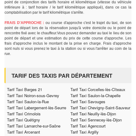
point de conjonction des tarifs horaire et kilométrique (vitesse du véhicule
inférieure à : tarif horaire / le tarif kilométrique appliqué), dans ce cas la
comptabilisation par le tarif kilométrique s'arrête.
FRAIS D'APPROCHE :
ou course d'approche c'est le trajet du taxi, de son
point de départ lors de la réservation jusqu'à votre domicile ou le point de
rencontre fixé avec le chauffeur.Vous pouvez demander au taxi le lieu de son
point de départ et une estimation du prix de cette course d'approche. Les
frais d'approche inclus le montant de la prise en charge. Frais d'approche
sont nuls si vous prenez le taxi à la station ou si vous l'arrêter au coin de la
rue.
TARIF DES TAXIS PAR DÉPARTEMENT
Tarif Taxi Barges 21
Tarif Taxi Corcelles-lès-Cîteaux
Tarif Taxi Noiron-sous-Gevrey
Tarif Taxi Saulon-la-Chapelle
Tarif Taxi Saulon-la-Rue
Tarif Taxi Savouges
Tarif Taxi Labergement-lès-Seurre
Tarif Taxi Chevigny-Saint-Sauveur
Tarif Taxi Crimolois
Tarif Taxi Neuilly-lès-Dijon
Tarif Taxi Quétigny
Tarif Taxi Sennecey-lès-Dijon
Tarif Taxi Lamarche-sur-Saône
Tarif Taxi Agencourt
Tarif Taxi Arcenant
Tarif Taxi Argilly