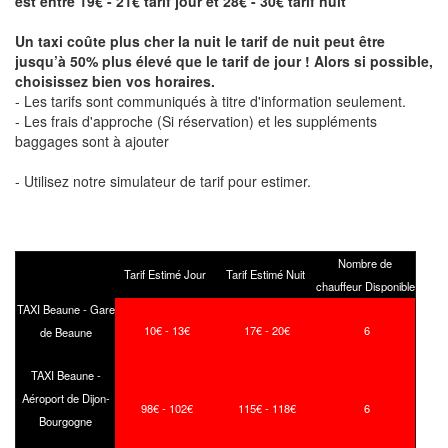
est entre 19€ - 21€ tarif jour et 28€ - 30€ tarif nuit
Un taxi coûte plus cher la nuit le tarif de nuit peut être
jusqu’à 50% plus élevé que le tarif de jour ! Alors si possible,
choisissez bien vos horaires.
- Les tarifs sont communiqués à titre d'information seulement.
- Les frais d'approche (Si réservation) et les suppléments
baggages sont à ajouter
- Utilisez notre simulateur de tarif pour estimer.
Nombre de
Tarif Estimé Jour
Tarif Estimé Nuit
chauffeur Disponible
TAXI Beaune - Gare
10€ - 13€
17€ - 20€
6
de Beaune
TAXI Beaune -
Aéroport de Dijon-
98€ - 102€
115€ - 118€
6
Bourgogne