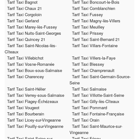
Tarif Taxi Bagnot
Tarif Taxi Boncourt-le-Bois
Tarif Taxi Chaux 21
Tarif Taxi Comblanchien
Tarif Taxi Corgoloin
Tarif Taxi Fussey
Tarif Taxi Gerland
Tarif Taxi Magny-lès-Villers
Tarif Taxi Marey-lès-Fussey
Tarif Taxi Meuilley
Tarif Taxi Nuits-Saint-Georges
Tarif Taxi Prissey
Tarif Taxi Quincey 21
Tarif Taxi Saint-Bernard 21
Tarif Taxi Saint-Nicolas-lès-
Tarif Taxi Villars-Fontaine
Cîteaux
Tarif Taxi Villebichot
Tarif Taxi Villers-la-Faye
Tarif Taxi Vosne-Romanée
Tarif Taxi Blessey
Tarif Taxi Boux-sous-Salmaise
Tarif Taxi Champrenault
Tarif Taxi Charencey
Tarif Taxi Saint-Germain-Source-
Seine
Tarif Taxi Saint-Hélier
Tarif Taxi Salmaise
Tarif Taxi Verrey-sous-Salmaise
Tarif Taxi Villotte-Saint-Seine
Tarif Taxi Flagey-Échézeaux
Tarif Taxi Gilly-lès-Cîteaux
Tarif Taxi Vougeot
Tarif Taxi Pommard
Tarif Taxi Bourberain
Tarif Taxi Fontaine-Française
Tarif Taxi Licey-sur-Vingeanne
Tarif Taxi Orain
Tarif Taxi Pouilly-sur-Vingeanne
Tarif Taxi Saint-Maurice-sur-
Vingeanne
Tarif Taxi Saint-Seine-sur-
Tarif Taxi Fénay