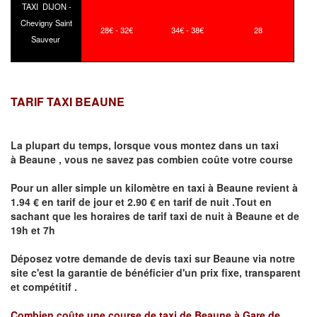
TAXI DIJON -
Chevigny Saint
28€ - 32€
34€ - 38€
28
Sauveur
TARIF TAXI BEAUNE
La plupart du temps, lorsque vous montez dans un taxi
à
Beaune
,
vous ne savez pas combien
coûte
votre course
Pour un aller simple un kilomètre en taxi à
Beaune
revient à
1.94 € en tarif de jour et 2.90 € en tarif de nuit .Tout en
sachant que les horaires de tarif taxi de nuit à
Beaune
et de
19h et 7h
Déposez votre demande de devis taxi sur
Beaune
via notre
site
c'est la garantie de bénéficier
d'un prix fixe, transparent
et compétitif .
Combien coûte une course de taxi de
Beaune à Gare de