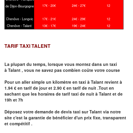
17€ - 20€
24€ - 27€
12
de Dijon-Bourgogne
Chenôve - Longvic
17€ - 21€
24€ - 29€
12
Chenôve - Talant
13€ - 17€
19€ - 24€
12
TARIF TAXI TALENT
La plupart du temps, lorsque vous montez dans un taxi
à
Talant
,
vous ne savez pas combien
coûte
votre course
Pour un aller simple un kilomètre en taxi à
Talant
revient à
1.94 € en tarif de jour et 2.90 € en tarif de nuit .Tout en
sachant que les horaires de tarif taxi de nuit à
Talant
et de
19h et 7h
Déposez votre demande de devis taxi sur
Talant
via notre
site
c'est la garantie de bénéficier
d'un prix fixe, transparent
et compétitif .