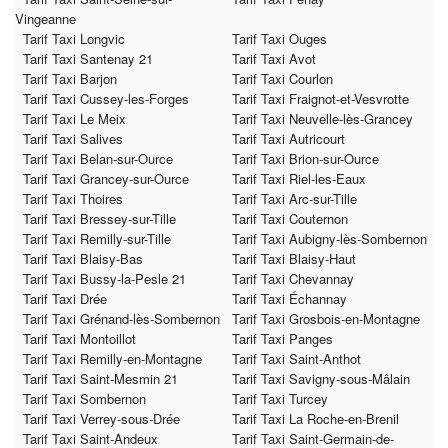
Vingeanne
Tarif Taxi Longvic
Tarif Taxi Ouges
Tarif Taxi Santenay 21
Tarif Taxi Avot
Tarif Taxi Barjon
Tarif Taxi Courlon
Tarif Taxi Cussey-les-Forges
Tarif Taxi Fraignot-et-Vesvrotte
Tarif Taxi Le Meix
Tarif Taxi Neuvelle-lès-Grancey
Tarif Taxi Salives
Tarif Taxi Autricourt
Tarif Taxi Belan-sur-Ource
Tarif Taxi Brion-sur-Ource
Tarif Taxi Grancey-sur-Ource
Tarif Taxi Riel-les-Eaux
Tarif Taxi Thoires
Tarif Taxi Arc-sur-Tille
Tarif Taxi Bressey-sur-Tille
Tarif Taxi Couternon
Tarif Taxi Remilly-sur-Tille
Tarif Taxi Aubigny-lès-Sombernon
Tarif Taxi Blaisy-Bas
Tarif Taxi Blaisy-Haut
Tarif Taxi Bussy-la-Pesle 21
Tarif Taxi Chevannay
Tarif Taxi Drée
Tarif Taxi Échannay
Tarif Taxi Grénand-lès-Sombernon
Tarif Taxi Grosbois-en-Montagne
Tarif Taxi Montoillot
Tarif Taxi Panges
Tarif Taxi Remilly-en-Montagne
Tarif Taxi Saint-Anthot
Tarif Taxi Saint-Mesmin 21
Tarif Taxi Savigny-sous-Mâlain
Tarif Taxi Sombernon
Tarif Taxi Turcey
Tarif Taxi Verrey-sous-Drée
Tarif Taxi La Roche-en-Brenil
Tarif Taxi Saint-Andeux
Tarif Taxi Saint-Germain-de-