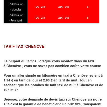
TAXI Beaune
19€ - 21€
28€ - 30€
6
- Vignoles
TAXI Beaune
19€ - 21€
28€ - 30€
6
- Pommard
TARIF TAXI CHENOVE
La plupart du temps, lorsque vous montez dans un taxi
à
Chenôve
,
vous ne savez pas combien
coûte
votre course
Pour un aller simple un kilomètre en taxi à
Chenôve
revient à
1.94 € en tarif de jour et 2.90 € en tarif de nuit .Tout en
sachant que les horaires de tarif taxi de nuit à
Chenôve
et de
19h et 7h
Déposez votre demande de devis taxi sur
Chenôve
via notre
site
c'est la garantie de bénéficier
d'un prix fixe, transparent