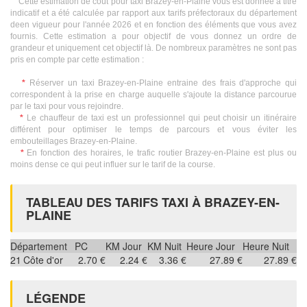
Cette estimation de coût pour taxi Brazey-en-Plaine vous est donnée à titre
indicatif et a été calculée par rapport aux tarifs préfectoraux du département
deen vigueur pour l'année 2026 et en fonction des éléments que vous avez
fournis. Cette estimation a pour objectif de vous donnez un ordre de
grandeur et uniquement cet objectif là. De nombreux paramètres ne sont pas
pris en compte par cette estimation :
*
Réserver un taxi Brazey-en-Plaine entraine des frais d'approche qui
correspondent à la prise en charge auquelle s'ajoute la distance parcourue
par le taxi pour vous rejoindre.
*
Le chauffeur de taxi est un professionnel qui peut choisir un itinéraire
différent pour optimiser le temps de parcours et vous éviter les
embouteillages Brazey-en-Plaine.
*
En fonction des horaires, le trafic routier Brazey-en-Plaine est plus ou
moins dense ce qui peut influer sur le tarif de la course.
TABLEAU DES TARIFS TAXI À BRAZEY-EN-
PLAINE
Département
PC
KM Jour
KM Nuit
Heure Jour
Heure Nuit
21
Côte d'or
2.70 €
2.24 €
3.36 €
27.89 €
27.89 €
LÉGENDE