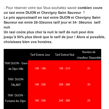
- Pour réserver votre taxi Vous souhaitez savoir
combien coute
un taxi entre DIJON et Chevigny Saint Sauveur
?
Le prix approximatif en taxi entre DIJON et Chevigny Saint
Sauveur est entre 28-32euros tarif jour et 34- 38euros tarif
nuit
Un taxi coûte plus cher la nuit le tarif de nuit peut être
jusqu’à 50% plus élevé que le tarif de jour ! Alors si possible,
choisissez bien vos horaires.
Nombre de
Tarif Estimé Jour
Tarif Estimé Nuit
chauffeur Disponible
TAXI DIJON - Gare
13€ - 16€
19€ - 21€
31
de Dijon-Ville
TAXI DIJON-
19€ - 22€
25€ - 28€
30
TALANT
TAXI DIJON -
18€ - 22€
24€ - 28€
25
Fontaine lès Dijon