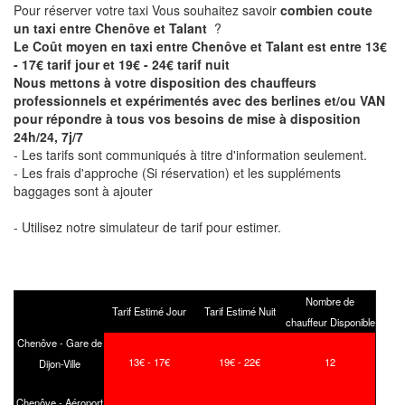
Pour réserver votre taxi Vous souhaitez savoir
combien coute
un taxi entre Chenôve et Talant
?
Le Coût moyen en taxi entre Chenôve et Talant est entre 13€
- 17€ tarif jour et 19€ - 24€ tarif nuit
Nous mettons à votre disposition des chauffeurs
professionnels et expérimentés avec des berlines et/ou VAN
pour répondre à tous vos besoins de mise à disposition
24h/24, 7j/7
- Les tarifs sont communiqués à titre d'information seulement.
- Les frais d'approche (Si réservation) et les suppléments
baggages sont à ajouter
- Utilisez notre simulateur de tarif pour estimer.
Nombre de
Tarif Estimé Jour
Tarif Estimé Nuit
chauffeur Disponible
Chenôve - Gare de
13€ - 17€
19€ - 22€
12
Dijon-Ville
Chenôve - Aéroport