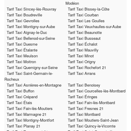
Modéon
Tarif Taxi Sincey-lès-Rouvray
Tarif Taxi Bissey-la-Côte
Tarif Taxi Boudreville
Tarif Taxi Courban
Tarif Taxi Gevrolles
Tarif Taxi Les Goulles
Tarif Taxi Montigny-sur-Aube
Tarif Taxi Veuxhaulles-sur-Aube
Tarif Taxi Aignay-le-Duc
Tarif Taxi Beaunotte
Tarif Taxi Bellenod-sur-Seine
Tarif Taxi Busseaut
Tarif Taxi Duesme
Tarif Taxi Échalot
Tarif Taxi Étalante
Tarif Taxi Mauvilly
Tarif Taxi Meulson
Tarif Taxi Minot
Tarif Taxi Moitron
Tarif Taxi Origny
Tarif Taxi Quemigny-sur-Seine
Tarif Taxi Rochefort 21
Tarif Taxi Saint-Germain-le-
Tarif Taxi Arrans
Rocheux
Tarif Taxi Asnières-en-Montagne
Tarif Taxi Benoisey
Tarif Taxi Buffon
Tarif Taxi Courcelles-lès-Montbard
Tarif Taxi Crépand
Tarif Taxi Éringes
Tarif Taxi Étais
Tarif Taxi Fain-lès-Montbard
Tarif Taxi Fain-lès-Moutiers
Tarif Taxi Fresnes 21
Tarif Taxi Marmagne 21
Tarif Taxi Montbard
Tarif Taxi Montigny-Montfort
Tarif Taxi Moutiers-Saint-Jean
Tarif Taxi Planay 21
Tarif Taxi Quincy-le-Vicomte