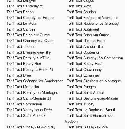
Tarif Taxi Longvic
Tarif Taxi Ouges
Tarif Taxi Santenay 21
Tarif Taxi Avot
Tarif Taxi Barjon
Tarif Taxi Courlon
Tarif Taxi Cussey-les-Forges
Tarif Taxi Fraignot-et-Vesvrotte
Tarif Taxi Le Meix
Tarif Taxi Neuvelle-lès-Grancey
Tarif Taxi Salives
Tarif Taxi Autricourt
Tarif Taxi Belan-sur-Ource
Tarif Taxi Brion-sur-Ource
Tarif Taxi Grancey-sur-Ource
Tarif Taxi Riel-les-Eaux
Tarif Taxi Thoires
Tarif Taxi Arc-sur-Tille
Tarif Taxi Bressey-sur-Tille
Tarif Taxi Couternon
Tarif Taxi Remilly-sur-Tille
Tarif Taxi Aubigny-lès-Sombernon
Tarif Taxi Blaisy-Bas
Tarif Taxi Blaisy-Haut
Tarif Taxi Bussy-la-Pesle 21
Tarif Taxi Chevannay
Tarif Taxi Drée
Tarif Taxi Échannay
Tarif Taxi Grénand-lès-Sombernon
Tarif Taxi Grosbois-en-Montagne
Tarif Taxi Montoillot
Tarif Taxi Panges
Tarif Taxi Remilly-en-Montagne
Tarif Taxi Saint-Anthot
Tarif Taxi Saint-Mesmin 21
Tarif Taxi Savigny-sous-Mâlain
Tarif Taxi Sombernon
Tarif Taxi Turcey
Tarif Taxi Verrey-sous-Drée
Tarif Taxi La Roche-en-Brenil
Tarif Taxi Saint-Andeux
Tarif Taxi Saint-Germain-de-
Modéon
Tarif Taxi Sincey-lès-Rouvray
Tarif Taxi Bissey-la-Côte