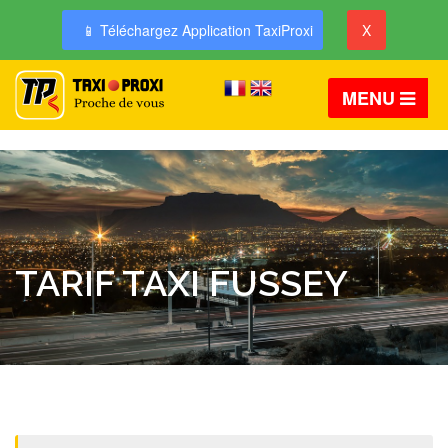
📱 Téléchargez Application TaxiProxi
X
MENU
TARIF TAXI FUSSEY