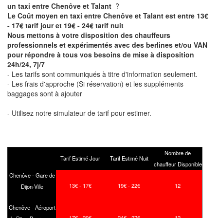
un taxi entre Chenôve et Talant
?
Le Coût moyen en taxi entre Chenôve et Talant est entre 13€
- 17€ tarif jour et 19€ - 24€ tarif nuit
Nous mettons à votre disposition des chauffeurs
professionnels et expérimentés avec des berlines et/ou VAN
pour répondre à tous vos besoins de mise à disposition
24h/24, 7j/7
- Les tarifs sont communiqués à titre d'information seulement.
- Les frais d'approche (Si réservation) et les suppléments
baggages sont à ajouter
- Utilisez notre simulateur de tarif pour estimer.
Nombre de
Tarif Estimé Jour
Tarif Estimé Nuit
chauffeur Disponible
Chenôve - Gare de
13€ - 17€
19€ - 22€
12
Dijon-Ville
Chenôve - Aéroport
17€ - 20€
24€ - 27€
12