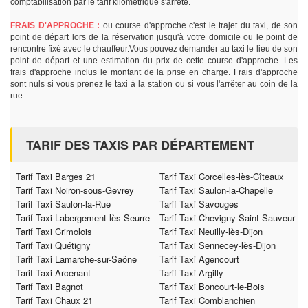
comptabilisation par le tarif kilométrique s'arrête.
FRAIS D'APPROCHE :
ou course d'approche c'est le trajet du taxi, de son
point de départ lors de la réservation jusqu'à votre domicile ou le point de
rencontre fixé avec le chauffeur.Vous pouvez demander au taxi le lieu de son
point de départ et une estimation du prix de cette course d'approche. Les
frais d'approche inclus le montant de la prise en charge. Frais d'approche
sont nuls si vous prenez le taxi à la station ou si vous l'arrêter au coin de la
rue.
TARIF DES TAXIS PAR DÉPARTEMENT
Tarif Taxi Barges 21
Tarif Taxi Corcelles-lès-Cîteaux
Tarif Taxi Noiron-sous-Gevrey
Tarif Taxi Saulon-la-Chapelle
Tarif Taxi Saulon-la-Rue
Tarif Taxi Savouges
Tarif Taxi Labergement-lès-Seurre
Tarif Taxi Chevigny-Saint-Sauveur
Tarif Taxi Crimolois
Tarif Taxi Neuilly-lès-Dijon
Tarif Taxi Quétigny
Tarif Taxi Sennecey-lès-Dijon
Tarif Taxi Lamarche-sur-Saône
Tarif Taxi Agencourt
Tarif Taxi Arcenant
Tarif Taxi Argilly
Tarif Taxi Bagnot
Tarif Taxi Boncourt-le-Bois
Tarif Taxi Chaux 21
Tarif Taxi Comblanchien