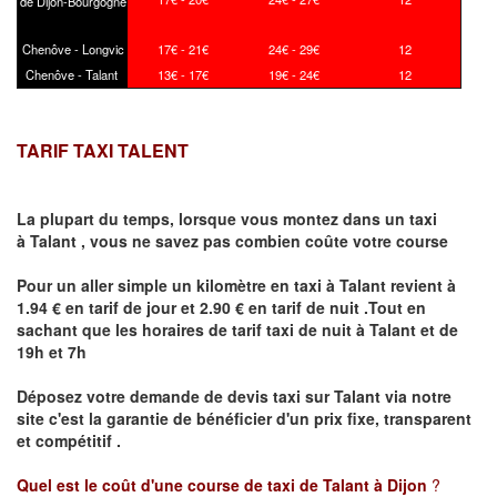
de Dijon-Bourgogne
Chenôve - Longvic
17€ - 21€
24€ - 29€
12
Chenôve - Talant
13€ - 17€
19€ - 24€
12
TARIF TAXI TALENT
La plupart du temps, lorsque vous montez dans un taxi
à
Talant
,
vous ne savez pas combien
coûte
votre course
Pour un aller simple un kilomètre en taxi à
Talant
revient à
1.94 € en tarif de jour et 2.90 € en tarif de nuit .Tout en
sachant que les horaires de tarif taxi de nuit à
Talant
et de
19h et 7h
Déposez votre demande de devis taxi sur
Talant
via notre
site
c'est la garantie de bénéficier
d'un prix fixe, transparent
et compétitif .
Quel est le coût d'une course de taxi de
Talant
à Dijon
?