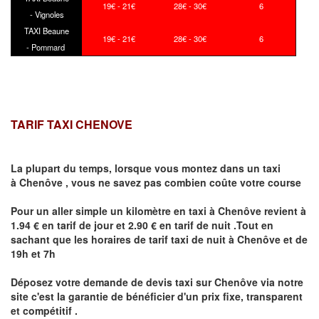
19€ - 21€
28€ - 30€
6
- Vignoles
TAXI Beaune
19€ - 21€
28€ - 30€
6
- Pommard
TARIF TAXI CHENOVE
La plupart du temps, lorsque vous montez dans un taxi
à
Chenôve
,
vous ne savez pas combien
coûte
votre course
Pour un aller simple un kilomètre en taxi à
Chenôve
revient à
1.94 € en tarif de jour et 2.90 € en tarif de nuit .Tout en
sachant que les horaires de tarif taxi de nuit à
Chenôve
et de
19h et 7h
Déposez votre demande de devis taxi sur
Chenôve
via notre
site
c'est la garantie de bénéficier
d'un prix fixe, transparent
et compétitif .