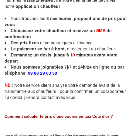
informés
instantanément
de votre demande de devis via
notre
application chauffeur
Nous trouvons les
3
meilleures propositions de prix pour
vous
Choisissez votre chauffeur et recevez un
SMS
de
confirmation
Des prix fixes
et communiqués à l’avance
Le paiement se fait à bord
, directement au chauffeur
.
Demandez un devis jusqu'à
10
minutes
avant votre
depart
Nous sommes joignables 7j/7 et 24h/24 en ligne ou par
téléphone
09 88 29 03 38
NB
: Notre service client analyse votre demande avant de la
transmettre aux chauffeurs . pour la confirmer, un collaborateur
Taxiproxi prendra contact avec vous.
Comment calculer le prix d'une course en taxi
Côte d'or
?
Les tarifs d'une course de taxi à Dijon et
Côte d'or
sont réglementés. Ils sont