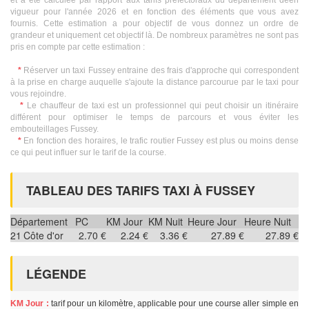
et a été calculée par rapport aux tarifs préfectoraux du département deen
vigueur pour l'année 2026 et en fonction des éléments que vous avez
fournis. Cette estimation a pour objectif de vous donnez un ordre de
grandeur et uniquement cet objectif là. De nombreux paramètres ne sont pas
pris en compte par cette estimation :
*
Réserver un taxi Fussey entraine des frais d'approche qui correspondent
à la prise en charge auquelle s'ajoute la distance parcourue par le taxi pour
vous rejoindre.
*
Le chauffeur de taxi est un professionnel qui peut choisir un itinéraire
différent pour optimiser le temps de parcours et vous éviter les
embouteillages Fussey.
*
En fonction des horaires, le trafic routier Fussey est plus ou moins dense
ce qui peut influer sur le tarif de la course.
TABLEAU DES TARIFS TAXI À FUSSEY
Département
PC
KM Jour
KM Nuit
Heure Jour
Heure Nuit
21
Côte d'or
2.70 €
2.24 €
3.36 €
27.89 €
27.89 €
LÉGENDE
KM Jour :
tarif pour un kilomètre, applicable pour une course aller simple en