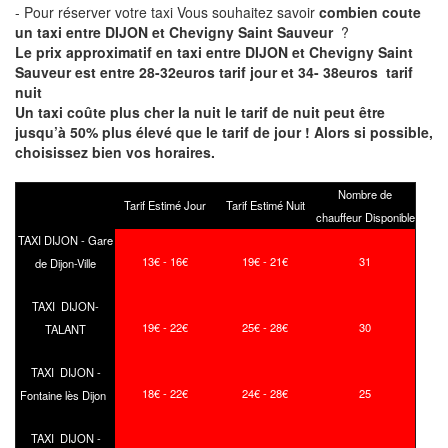
- Pour réserver votre taxi Vous souhaitez savoir
combien coute
un taxi entre DIJON et Chevigny Saint Sauveur
?
Le prix approximatif en taxi entre DIJON et Chevigny Saint
Sauveur est entre 28-32euros tarif jour et 34- 38euros tarif
nuit
Un taxi coûte plus cher la nuit le tarif de nuit peut être
jusqu’à 50% plus élevé que le tarif de jour ! Alors si possible,
choisissez bien vos horaires.
Nombre de
Tarif Estimé Jour
Tarif Estimé Nuit
chauffeur Disponible
TAXI DIJON - Gare
13€ - 16€
19€ - 21€
31
de Dijon-Ville
TAXI DIJON-
19€ - 22€
25€ - 28€
30
TALANT
TAXI DIJON -
18€ - 22€
24€ - 28€
25
Fontaine lès Dijon
TAXI DIJON -