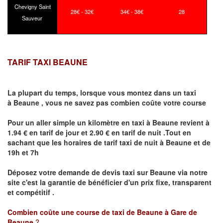
Chevigny Saint
28€ - 32€
34€ - 38€
28
Sauveur
TARIF TAXI BEAUNE
La plupart du temps, lorsque vous montez dans un taxi
à
Beaune
,
vous ne savez pas combien
coûte
votre course
Pour un aller simple un kilomètre en taxi à
Beaune
revient à
1.94 € en tarif de jour et 2.90 € en tarif de nuit .Tout en
sachant que les horaires de tarif taxi de nuit à
Beaune
et de
19h et 7h
Déposez votre demande de devis taxi sur
Beaune
via notre
site
c'est la garantie de bénéficier
d'un prix fixe, transparent
et compétitif .
Combien coûte une course de taxi de
Beaune à Gare de
Beaune
?