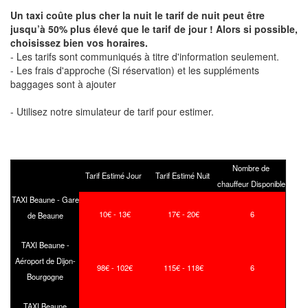
Un taxi coûte plus cher la nuit le tarif de nuit peut être
jusqu’à 50% plus élevé que le tarif de jour ! Alors si possible,
choisissez bien vos horaires.
- Les tarifs sont communiqués à titre d'information seulement.
- Les frais d'approche (Si réservation) et les suppléments
baggages sont à ajouter
- Utilisez notre simulateur de tarif pour estimer.
Nombre de
Tarif Estimé Jour
Tarif Estimé Nuit
chauffeur Disponible
TAXI Beaune - Gare
10€ - 13€
17€ - 20€
6
de Beaune
TAXI Beaune -
Aéroport de Dijon-
98€ - 102€
115€ - 118€
6
Bourgogne
TAXI Beaune