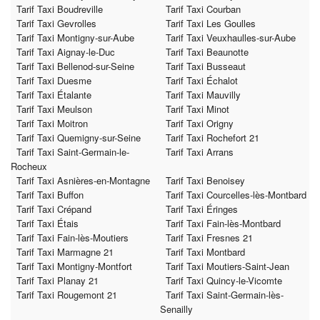
Tarif Taxi Boudreville
Tarif Taxi Courban
Tarif Taxi Gevrolles
Tarif Taxi Les Goulles
Tarif Taxi Montigny-sur-Aube
Tarif Taxi Veuxhaulles-sur-Aube
Tarif Taxi Aignay-le-Duc
Tarif Taxi Beaunotte
Tarif Taxi Bellenod-sur-Seine
Tarif Taxi Busseaut
Tarif Taxi Duesme
Tarif Taxi Échalot
Tarif Taxi Étalante
Tarif Taxi Mauvilly
Tarif Taxi Meulson
Tarif Taxi Minot
Tarif Taxi Moitron
Tarif Taxi Origny
Tarif Taxi Quemigny-sur-Seine
Tarif Taxi Rochefort 21
Tarif Taxi Saint-Germain-le-
Tarif Taxi Arrans
Rocheux
Tarif Taxi Asnières-en-Montagne
Tarif Taxi Benoisey
Tarif Taxi Buffon
Tarif Taxi Courcelles-lès-Montbard
Tarif Taxi Crépand
Tarif Taxi Éringes
Tarif Taxi Étais
Tarif Taxi Fain-lès-Montbard
Tarif Taxi Fain-lès-Moutiers
Tarif Taxi Fresnes 21
Tarif Taxi Marmagne 21
Tarif Taxi Montbard
Tarif Taxi Montigny-Montfort
Tarif Taxi Moutiers-Saint-Jean
Tarif Taxi Planay 21
Tarif Taxi Quincy-le-Vicomte
Tarif Taxi Rougemont 21
Tarif Taxi Saint-Germain-lès-
Senailly