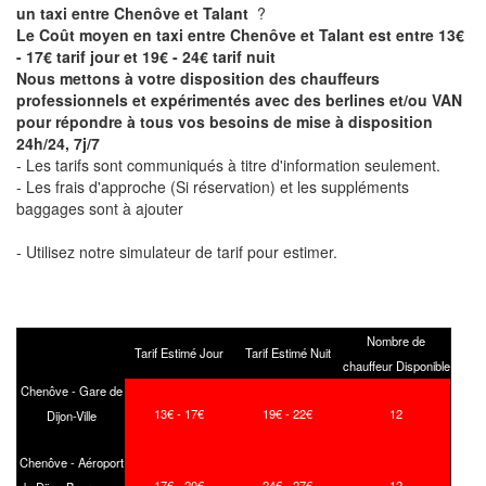
un taxi entre Chenôve et Talant
?
Le Coût moyen en taxi entre Chenôve et Talant est entre 13€
- 17€ tarif jour et 19€ - 24€ tarif nuit
Nous mettons à votre disposition des chauffeurs
professionnels et expérimentés avec des berlines et/ou VAN
pour répondre à tous vos besoins de mise à disposition
24h/24, 7j/7
- Les tarifs sont communiqués à titre d'information seulement.
- Les frais d'approche (Si réservation) et les suppléments
baggages sont à ajouter
- Utilisez notre simulateur de tarif pour estimer.
Nombre de
Tarif Estimé Jour
Tarif Estimé Nuit
chauffeur Disponible
Chenôve - Gare de
13€ - 17€
19€ - 22€
12
Dijon-Ville
Chenôve - Aéroport
17€ - 20€
24€ - 27€
12