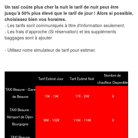
Un taxi coûte plus cher la nuit le tarif de nuit peut être
jusqu’à 50% plus élevé que le tarif de jour ! Alors si possible,
choisissez bien vos horaires.
- Les tarifs sont communiqués à titre d'information seulement.
- Les frais d'approche (Si réservation) et les suppléments
baggages sont à ajouter
- Utilisez notre simulateur de tarif pour estimer.
Nombre de
Tarif Estimé Jour
Tarif Estimé Nuit
chauffeur Disponible
TAXI Beaune - Gare
10€ - 13€
17€ - 20€
6
de Beaune
TAXI Beaune -
Aéroport de Dijon-
98€ - 102€
115€ - 118€
6
Bourgogne
TAXI Beaune