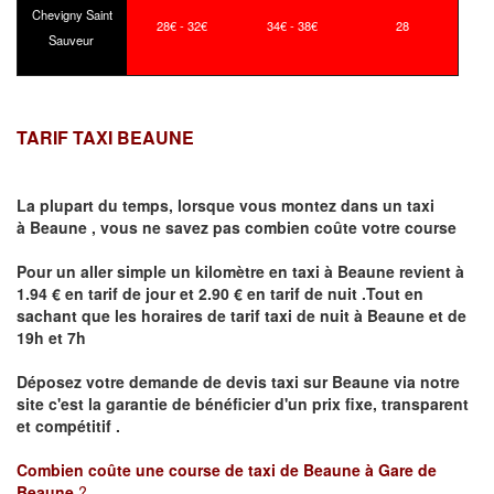
Chevigny Saint
28€ - 32€
34€ - 38€
28
Sauveur
TARIF TAXI BEAUNE
La plupart du temps, lorsque vous montez dans un taxi
à
Beaune
,
vous ne savez pas combien
coûte
votre course
Pour un aller simple un kilomètre en taxi à
Beaune
revient à
1.94 € en tarif de jour et 2.90 € en tarif de nuit .Tout en
sachant que les horaires de tarif taxi de nuit à
Beaune
et de
19h et 7h
Déposez votre demande de devis taxi sur
Beaune
via notre
site
c'est la garantie de bénéficier
d'un prix fixe, transparent
et compétitif .
Combien coûte une course de taxi de
Beaune à Gare de
Beaune
?