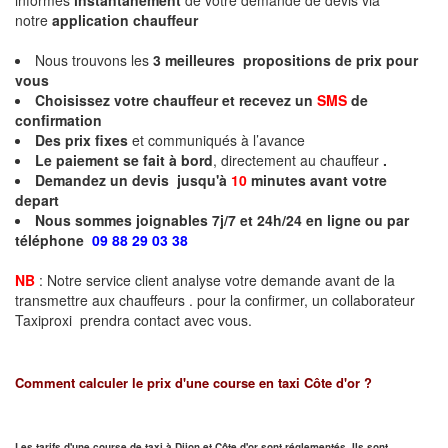
informés
instantanément
de votre demande de devis via
notre
application chauffeur
Nous trouvons les
3
meilleures propositions de prix pour
vous
Choisissez votre chauffeur et recevez un
SMS
de
confirmation
Des prix fixes
et communiqués à l’avance
Le paiement se fait à bord
, directement au chauffeur
.
Demandez un devis jusqu'à
10
minutes
avant votre
depart
Nous sommes joignables 7j/7 et 24h/24 en ligne ou par
téléphone
09 88 29 03 38
NB
: Notre service client analyse votre demande avant de la
transmettre aux chauffeurs . pour la confirmer, un collaborateur
Taxiproxi prendra contact avec vous.
Comment calculer le prix d'une course en taxi
Côte d'or
?
Les tarifs d'une course de taxi à Dijon et
Côte d'or
sont réglementés. Ils sont