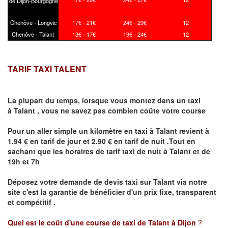
de Dijon-Bourgogne
Chenôve - Longvic
17€ - 21€
24€ - 29€
12
Chenôve - Talant
13€ - 17€
19€ - 24€
12
TARIF TAXI TALENT
La plupart du temps, lorsque vous montez dans un taxi
à
Talant
,
vous ne savez pas combien
coûte
votre course
Pour un aller simple un kilomètre en taxi à
Talant
revient à
1.94 € en tarif de jour et 2.90 € en tarif de nuit .Tout en
sachant que les horaires de tarif taxi de nuit à
Talant
et de
19h et 7h
Déposez votre demande de devis taxi sur
Talant
via notre
site
c'est la garantie de bénéficier
d'un prix fixe, transparent
et compétitif .
Quel est le coût d'une course de taxi de
Talant
à Dijon
?