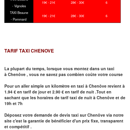
19€ - 21€
28€ - 30€
6
- Vignoles
TAXI Beaune
19€ - 21€
28€ - 30€
6
- Pommard
TARIF TAXI CHENOVE
La plupart du temps, lorsque vous montez dans un taxi
à
Chenôve
,
vous ne savez pas combien
coûte
votre course
Pour un aller simple un kilomètre en taxi à
Chenôve
revient à
1.94 € en tarif de jour et 2.90 € en tarif de nuit .Tout en
sachant que les horaires de tarif taxi de nuit à
Chenôve
et de
19h et 7h
Déposez votre demande de devis taxi sur
Chenôve
via notre
site
c'est la garantie de bénéficier
d'un prix fixe, transparent
et compétitif .