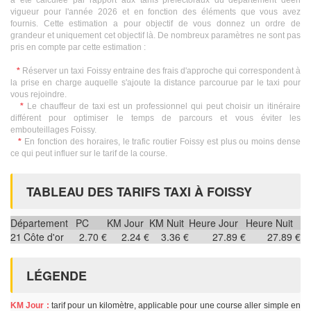
a été calculée par rapport aux tarifs préfectoraux du département deen
vigueur pour l'année 2026 et en fonction des éléments que vous avez
fournis. Cette estimation a pour objectif de vous donnez un ordre de
grandeur et uniquement cet objectif là. De nombreux paramètres ne sont pas
pris en compte par cette estimation :
*
Réserver un taxi Foissy entraine des frais d'approche qui correspondent à
la prise en charge auquelle s'ajoute la distance parcourue par le taxi pour
vous rejoindre.
*
Le chauffeur de taxi est un professionnel qui peut choisir un itinéraire
différent pour optimiser le temps de parcours et vous éviter les
embouteillages Foissy.
*
En fonction des horaires, le trafic routier Foissy est plus ou moins dense
ce qui peut influer sur le tarif de la course.
TABLEAU DES TARIFS TAXI À FOISSY
Département
PC
KM Jour
KM Nuit
Heure Jour
Heure Nuit
21
Côte d'or
2.70 €
2.24 €
3.36 €
27.89 €
27.89 €
LÉGENDE
KM Jour :
tarif pour un kilomètre, applicable pour une course aller simple en