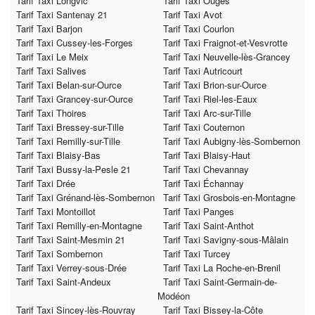
Tarif Taxi Longvic
Tarif Taxi Ouges
Tarif Taxi Santenay 21
Tarif Taxi Avot
Tarif Taxi Barjon
Tarif Taxi Courlon
Tarif Taxi Cussey-les-Forges
Tarif Taxi Fraignot-et-Vesvrotte
Tarif Taxi Le Meix
Tarif Taxi Neuvelle-lès-Grancey
Tarif Taxi Salives
Tarif Taxi Autricourt
Tarif Taxi Belan-sur-Ource
Tarif Taxi Brion-sur-Ource
Tarif Taxi Grancey-sur-Ource
Tarif Taxi Riel-les-Eaux
Tarif Taxi Thoires
Tarif Taxi Arc-sur-Tille
Tarif Taxi Bressey-sur-Tille
Tarif Taxi Couternon
Tarif Taxi Remilly-sur-Tille
Tarif Taxi Aubigny-lès-Sombernon
Tarif Taxi Blaisy-Bas
Tarif Taxi Blaisy-Haut
Tarif Taxi Bussy-la-Pesle 21
Tarif Taxi Chevannay
Tarif Taxi Drée
Tarif Taxi Échannay
Tarif Taxi Grénand-lès-Sombernon
Tarif Taxi Grosbois-en-Montagne
Tarif Taxi Montoillot
Tarif Taxi Panges
Tarif Taxi Remilly-en-Montagne
Tarif Taxi Saint-Anthot
Tarif Taxi Saint-Mesmin 21
Tarif Taxi Savigny-sous-Mâlain
Tarif Taxi Sombernon
Tarif Taxi Turcey
Tarif Taxi Verrey-sous-Drée
Tarif Taxi La Roche-en-Brenil
Tarif Taxi Saint-Andeux
Tarif Taxi Saint-Germain-de-
Modéon
Tarif Taxi Sincey-lès-Rouvray
Tarif Taxi Bissey-la-Côte