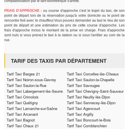
comptabilisation par le tarif kilométrique s'arrête.
FRAIS D'APPROCHE :
ou course d'approche c'est le trajet du taxi, de son
point de départ lors de la réservation jusqu'à votre domicile ou le point de
rencontre fixé avec le chauffeur.Vous pouvez demander au taxi le lieu de son
point de départ et une estimation du prix de cette course d'approche. Les
frais d'approche inclus le montant de la prise en charge. Frais d'approche
sont nuls si vous prenez le taxi à la station ou si vous l'arrêter au coin de la
rue.
TARIF DES TAXIS PAR DÉPARTEMENT
Tarif Taxi Barges 21
Tarif Taxi Corcelles-lès-Cîteaux
Tarif Taxi Noiron-sous-Gevrey
Tarif Taxi Saulon-la-Chapelle
Tarif Taxi Saulon-la-Rue
Tarif Taxi Savouges
Tarif Taxi Labergement-lès-Seurre
Tarif Taxi Chevigny-Saint-Sauveur
Tarif Taxi Crimolois
Tarif Taxi Neuilly-lès-Dijon
Tarif Taxi Quétigny
Tarif Taxi Sennecey-lès-Dijon
Tarif Taxi Lamarche-sur-Saône
Tarif Taxi Agencourt
Tarif Taxi Arcenant
Tarif Taxi Argilly
Tarif Taxi Bagnot
Tarif Taxi Boncourt-le-Bois
Tarif Taxi Chaux 21
Tarif Taxi Comblanchien