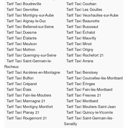
Tarif Taxi Boudreville
Tarif Taxi Courban
Tarif Taxi Gevrolles
Tarif Taxi Les Goulles
Tarif Taxi Montigny-sur-Aube
Tarif Taxi Veuxhaulles-sur-Aube
Tarif Taxi Aignay-le-Duc
Tarif Taxi Beaunotte
Tarif Taxi Bellenod-sur-Seine
Tarif Taxi Busseaut
Tarif Taxi Duesme
Tarif Taxi Échalot
Tarif Taxi Étalante
Tarif Taxi Mauvilly
Tarif Taxi Meulson
Tarif Taxi Minot
Tarif Taxi Moitron
Tarif Taxi Origny
Tarif Taxi Quemigny-sur-Seine
Tarif Taxi Rochefort 21
Tarif Taxi Saint-Germain-le-
Tarif Taxi Arrans
Rocheux
Tarif Taxi Asnières-en-Montagne
Tarif Taxi Benoisey
Tarif Taxi Buffon
Tarif Taxi Courcelles-lès-Montbard
Tarif Taxi Crépand
Tarif Taxi Éringes
Tarif Taxi Étais
Tarif Taxi Fain-lès-Montbard
Tarif Taxi Fain-lès-Moutiers
Tarif Taxi Fresnes 21
Tarif Taxi Marmagne 21
Tarif Taxi Montbard
Tarif Taxi Montigny-Montfort
Tarif Taxi Moutiers-Saint-Jean
Tarif Taxi Planay 21
Tarif Taxi Quincy-le-Vicomte
Tarif Taxi Rougemont 21
Tarif Taxi Saint-Germain-lès-
Senailly