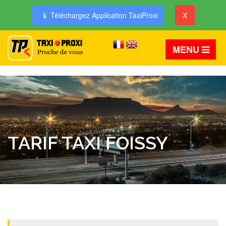
📱 Téléchargez Application TaxiProxi
X
MENU
TARIF TAXI FOISSY