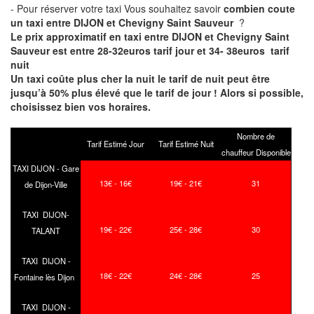
- Pour réserver votre taxi Vous souhaitez savoir
combien coute
un taxi entre DIJON et Chevigny Saint Sauveur
?
Le prix approximatif en taxi entre DIJON et Chevigny Saint
Sauveur est entre 28-32euros tarif jour et 34- 38euros tarif
nuit
Un taxi coûte plus cher la nuit le tarif de nuit peut être
jusqu’à 50% plus élevé que le tarif de jour ! Alors si possible,
choisissez bien vos horaires.
Nombre de
Tarif Estimé Jour
Tarif Estimé Nuit
chauffeur Disponible
TAXI DIJON - Gare
13€ - 16€
19€ - 21€
31
de Dijon-Ville
TAXI DIJON-
19€ - 22€
25€ - 28€
30
TALANT
TAXI DIJON -
18€ - 22€
24€ - 28€
25
Fontaine lès Dijon
TAXI DIJON -