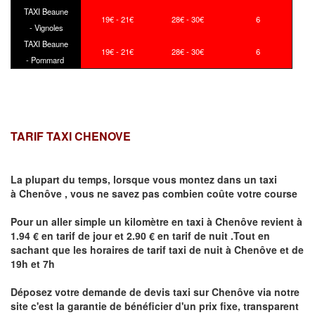
TAXI Beaune
19€ - 21€
28€ - 30€
6
- Vignoles
TAXI Beaune
19€ - 21€
28€ - 30€
6
- Pommard
TARIF TAXI CHENOVE
La plupart du temps, lorsque vous montez dans un taxi
à
Chenôve
,
vous ne savez pas combien
coûte
votre course
Pour un aller simple un kilomètre en taxi à
Chenôve
revient à
1.94 € en tarif de jour et 2.90 € en tarif de nuit .Tout en
sachant que les horaires de tarif taxi de nuit à
Chenôve
et de
19h et 7h
Déposez votre demande de devis taxi sur
Chenôve
via notre
site
c'est la garantie de bénéficier
d'un prix fixe, transparent