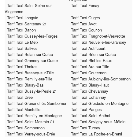
Tarif Taxi Saint-Seine-sur-
Tarif Taxi Fénay
Vingeanne
Tarif Taxi Longvic
Tarif Taxi Ouges
Tarif Taxi Santenay 21
Tarif Taxi Avot
Tarif Taxi Barjon
Tarif Taxi Courlon
Tarif Taxi Cussey-les-Forges
Tarif Taxi Fraignot-et-Vesvrotte
Tarif Taxi Le Meix
Tarif Taxi Neuvelle-lès-Grancey
Tarif Taxi Salives
Tarif Taxi Autricourt
Tarif Taxi Belan-sur-Ource
Tarif Taxi Brion-sur-Ource
Tarif Taxi Grancey-sur-Ource
Tarif Taxi Riel-les-Eaux
Tarif Taxi Thoires
Tarif Taxi Arc-sur-Tille
Tarif Taxi Bressey-sur-Tille
Tarif Taxi Couternon
Tarif Taxi Remilly-sur-Tille
Tarif Taxi Aubigny-lès-Sombernon
Tarif Taxi Blaisy-Bas
Tarif Taxi Blaisy-Haut
Tarif Taxi Bussy-la-Pesle 21
Tarif Taxi Chevannay
Tarif Taxi Drée
Tarif Taxi Échannay
Tarif Taxi Grénand-lès-Sombernon
Tarif Taxi Grosbois-en-Montagne
Tarif Taxi Montoillot
Tarif Taxi Panges
Tarif Taxi Remilly-en-Montagne
Tarif Taxi Saint-Anthot
Tarif Taxi Saint-Mesmin 21
Tarif Taxi Savigny-sous-Mâlain
Tarif Taxi Sombernon
Tarif Taxi Turcey
Tarif Taxi Verrey-sous-Drée
Tarif Taxi La Roche-en-Brenil