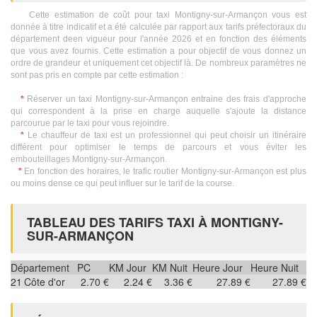
Cette estimation de coût pour taxi Montigny-sur-Armançon vous est
donnée à titre indicatif et a été calculée par rapport aux tarifs préfectoraux du
département deen vigueur pour l'année 2026 et en fonction des éléments
que vous avez fournis. Cette estimation a pour objectif de vous donnez un
ordre de grandeur et uniquement cet objectif là. De nombreux paramètres ne
sont pas pris en compte par cette estimation :
*
Réserver un taxi Montigny-sur-Armançon entraine des frais d'approche
qui correspondent à la prise en charge auquelle s'ajoute la distance
parcourue par le taxi pour vous rejoindre.
*
Le chauffeur de taxi est un professionnel qui peut choisir un itinéraire
différent pour optimiser le temps de parcours et vous éviter les
embouteillages Montigny-sur-Armançon.
*
En fonction des horaires, le trafic routier Montigny-sur-Armançon est plus
ou moins dense ce qui peut influer sur le tarif de la course.
TABLEAU DES TARIFS TAXI À MONTIGNY-
SUR-ARMANÇON
Département
PC
KM Jour
KM Nuit
Heure Jour
Heure Nuit
21
Côte d'or
2.70 €
2.24 €
3.36 €
27.89 €
27.89 €