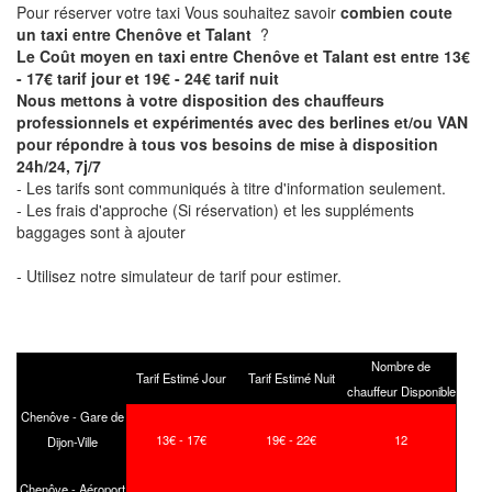
Pour réserver votre taxi Vous souhaitez savoir
combien coute
un taxi entre Chenôve et Talant
?
Le Coût moyen en taxi entre Chenôve et Talant est entre 13€
- 17€ tarif jour et 19€ - 24€ tarif nuit
Nous mettons à votre disposition des chauffeurs
professionnels et expérimentés avec des berlines et/ou VAN
pour répondre à tous vos besoins de mise à disposition
24h/24, 7j/7
- Les tarifs sont communiqués à titre d'information seulement.
- Les frais d'approche (Si réservation) et les suppléments
baggages sont à ajouter
- Utilisez notre simulateur de tarif pour estimer.
Nombre de
Tarif Estimé Jour
Tarif Estimé Nuit
chauffeur Disponible
Chenôve - Gare de
13€ - 17€
19€ - 22€
12
Dijon-Ville
Chenôve - Aéroport