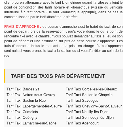
client) ou en alternance avec le tarif kilométrique quand la vitesse atteint le
point de conjonction des tarifs horaire et kilométrique (vitesse du véhicule
inférieure à : tarif horaire / le tarif kilométrique appliqué), dans ce cas la
comptabilisation par le tarif kilométrique s'arrête.
FRAIS D'APPROCHE :
ou course d'approche c'est le trajet du taxi, de son
point de départ lors de la réservation jusqu'à votre domicile ou le point de
rencontre fixé avec le chauffeur.Vous pouvez demander au taxi le lieu de son
point de départ et une estimation du prix de cette course d'approche. Les
frais d'approche inclus le montant de la prise en charge. Frais d'approche
sont nuls si vous prenez le taxi à la station ou si vous l'arrêter au coin de la
rue.
TARIF DES TAXIS PAR DÉPARTEMENT
Tarif Taxi Barges 21
Tarif Taxi Corcelles-lès-Cîteaux
Tarif Taxi Noiron-sous-Gevrey
Tarif Taxi Saulon-la-Chapelle
Tarif Taxi Saulon-la-Rue
Tarif Taxi Savouges
Tarif Taxi Labergement-lès-Seurre
Tarif Taxi Chevigny-Saint-Sauveur
Tarif Taxi Crimolois
Tarif Taxi Neuilly-lès-Dijon
Tarif Taxi Quétigny
Tarif Taxi Sennecey-lès-Dijon
Tarif Taxi Lamarche-sur-Saône
Tarif Taxi Agencourt