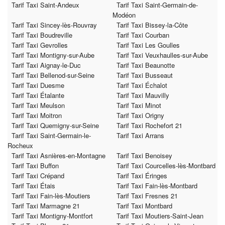
Tarif Taxi Saint-Andeux
Tarif Taxi Saint-Germain-de-
Modéon
Tarif Taxi Sincey-lès-Rouvray
Tarif Taxi Bissey-la-Côte
Tarif Taxi Boudreville
Tarif Taxi Courban
Tarif Taxi Gevrolles
Tarif Taxi Les Goulles
Tarif Taxi Montigny-sur-Aube
Tarif Taxi Veuxhaulles-sur-Aube
Tarif Taxi Aignay-le-Duc
Tarif Taxi Beaunotte
Tarif Taxi Bellenod-sur-Seine
Tarif Taxi Busseaut
Tarif Taxi Duesme
Tarif Taxi Échalot
Tarif Taxi Étalante
Tarif Taxi Mauvilly
Tarif Taxi Meulson
Tarif Taxi Minot
Tarif Taxi Moitron
Tarif Taxi Origny
Tarif Taxi Quemigny-sur-Seine
Tarif Taxi Rochefort 21
Tarif Taxi Saint-Germain-le-
Tarif Taxi Arrans
Rocheux
Tarif Taxi Asnières-en-Montagne
Tarif Taxi Benoisey
Tarif Taxi Buffon
Tarif Taxi Courcelles-lès-Montbard
Tarif Taxi Crépand
Tarif Taxi Éringes
Tarif Taxi Étais
Tarif Taxi Fain-lès-Montbard
Tarif Taxi Fain-lès-Moutiers
Tarif Taxi Fresnes 21
Tarif Taxi Marmagne 21
Tarif Taxi Montbard
Tarif Taxi Montigny-Montfort
Tarif Taxi Moutiers-Saint-Jean