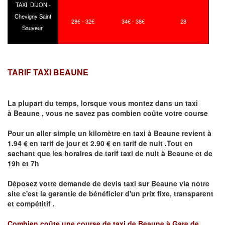
TAXI DIJON -
Chevigny Saint
28€ - 32€
34€ - 38€
28
Sauveur
TARIF TAXI BEAUNE
La plupart du temps, lorsque vous montez dans un taxi
à
Beaune
,
vous ne savez pas combien
coûte
votre course
Pour un aller simple un kilomètre en taxi à
Beaune
revient à
1.94 € en tarif de jour et 2.90 € en tarif de nuit .Tout en
sachant que les horaires de tarif taxi de nuit à
Beaune
et de
19h et 7h
Déposez votre demande de devis taxi sur
Beaune
via notre
site
c'est la garantie de bénéficier
d'un prix fixe, transparent
et compétitif .
Combien coûte une course de taxi de
Beaune à Gare de