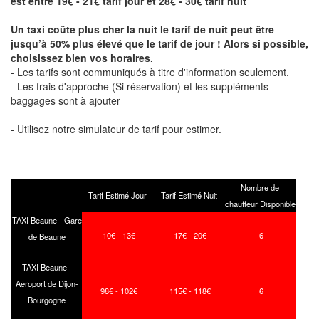
est entre 19€ - 21€ tarif jour et 28€ - 30€ tarif nuit
Un taxi coûte plus cher la nuit le tarif de nuit peut être
jusqu’à 50% plus élevé que le tarif de jour ! Alors si possible,
choisissez bien vos horaires.
- Les tarifs sont communiqués à titre d'information seulement.
- Les frais d'approche (Si réservation) et les suppléments
baggages sont à ajouter
- Utilisez notre simulateur de tarif pour estimer.
Nombre de
Tarif Estimé Jour
Tarif Estimé Nuit
chauffeur Disponible
TAXI Beaune - Gare
10€ - 13€
17€ - 20€
6
de Beaune
TAXI Beaune -
Aéroport de Dijon-
98€ - 102€
115€ - 118€
6
Bourgogne