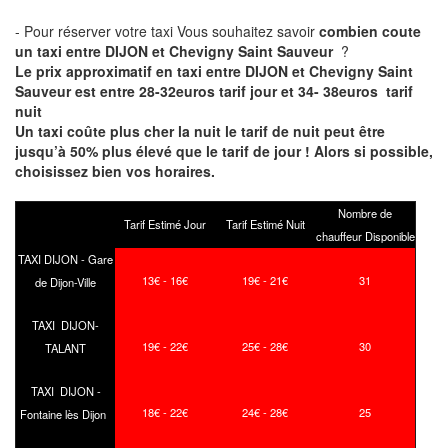
- Pour réserver votre taxi Vous souhaitez savoir
combien coute
un taxi entre DIJON et Chevigny Saint Sauveur
?
Le prix approximatif en taxi entre DIJON et Chevigny Saint
Sauveur est entre 28-32euros tarif jour et 34- 38euros tarif
nuit
Un taxi coûte plus cher la nuit le tarif de nuit peut être
jusqu’à 50% plus élevé que le tarif de jour ! Alors si possible,
choisissez bien vos horaires.
Nombre de
Tarif Estimé Jour
Tarif Estimé Nuit
chauffeur Disponible
TAXI DIJON - Gare
13€ - 16€
19€ - 21€
31
de Dijon-Ville
TAXI DIJON-
19€ - 22€
25€ - 28€
30
TALANT
TAXI DIJON -
18€ - 22€
24€ - 28€
25
Fontaine lès Dijon