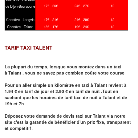
17€ - 20€
24€ - 27€
12
de Dijon-Bourgogne
Chenôve - Longvic
17€ - 21€
24€ - 29€
12
Chenôve - Talant
13€ - 17€
19€ - 24€
12
TARIF TAXI TALENT
La plupart du temps, lorsque vous montez dans un taxi
à
Talant
,
vous ne savez pas combien
coûte
votre course
Pour un aller simple un kilomètre en taxi à
Talant
revient à
1.94 € en tarif de jour et 2.90 € en tarif de nuit .Tout en
sachant que les horaires de tarif taxi de nuit à
Talant
et de
19h et 7h
Déposez votre demande de devis taxi sur
Talant
via notre
site
c'est la garantie de bénéficier
d'un prix fixe, transparent
et compétitif .