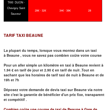
TAXI DIJON -
Chevigny Saint
28€ - 32€
34€ - 38€
28
Sauveur
TARIF TAXI BEAUNE
La plupart du temps, lorsque vous montez dans un taxi
à
Beaune
,
vous ne savez pas combien
coûte
votre course
Pour un aller simple un kilomètre en taxi à
Beaune
revient à
1.94 € en tarif de jour et 2.90 € en tarif de nuit .Tout en
sachant que les horaires de tarif taxi de nuit à
Beaune
et de
19h et 7h
Déposez votre demande de devis taxi sur
Beaune
via notre
site
c'est la garantie de bénéficier
d'un prix fixe, transparent
et compétitif .
Combien coûte une course de taxi de
Beaune à Gare de