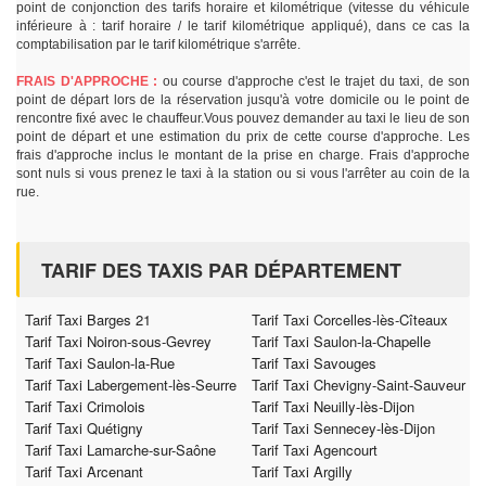
point de conjonction des tarifs horaire et kilométrique (vitesse du véhicule
inférieure à : tarif horaire / le tarif kilométrique appliqué), dans ce cas la
comptabilisation par le tarif kilométrique s'arrête.
FRAIS D'APPROCHE :
ou course d'approche c'est le trajet du taxi, de son
point de départ lors de la réservation jusqu'à votre domicile ou le point de
rencontre fixé avec le chauffeur.Vous pouvez demander au taxi le lieu de son
point de départ et une estimation du prix de cette course d'approche. Les
frais d'approche inclus le montant de la prise en charge. Frais d'approche
sont nuls si vous prenez le taxi à la station ou si vous l'arrêter au coin de la
rue.
TARIF DES TAXIS PAR DÉPARTEMENT
Tarif Taxi Barges 21
Tarif Taxi Corcelles-lès-Cîteaux
Tarif Taxi Noiron-sous-Gevrey
Tarif Taxi Saulon-la-Chapelle
Tarif Taxi Saulon-la-Rue
Tarif Taxi Savouges
Tarif Taxi Labergement-lès-Seurre
Tarif Taxi Chevigny-Saint-Sauveur
Tarif Taxi Crimolois
Tarif Taxi Neuilly-lès-Dijon
Tarif Taxi Quétigny
Tarif Taxi Sennecey-lès-Dijon
Tarif Taxi Lamarche-sur-Saône
Tarif Taxi Agencourt
Tarif Taxi Arcenant
Tarif Taxi Argilly