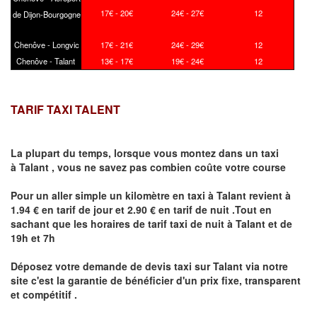
17€ - 20€
24€ - 27€
12
de Dijon-Bourgogne
Chenôve - Longvic
17€ - 21€
24€ - 29€
12
Chenôve - Talant
13€ - 17€
19€ - 24€
12
TARIF TAXI TALENT
La plupart du temps, lorsque vous montez dans un taxi
à
Talant
,
vous ne savez pas combien
coûte
votre course
Pour un aller simple un kilomètre en taxi à
Talant
revient à
1.94 € en tarif de jour et 2.90 € en tarif de nuit .Tout en
sachant que les horaires de tarif taxi de nuit à
Talant
et de
19h et 7h
Déposez votre demande de devis taxi sur
Talant
via notre
site
c'est la garantie de bénéficier
d'un prix fixe, transparent
et compétitif .