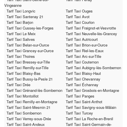
Vingeanne
Tarif Taxi Longvic
Tarif Taxi Ouges
Tarif Taxi Santenay 21
Tarif Taxi Avot
Tarif Taxi Barjon
Tarif Taxi Courlon
Tarif Taxi Cussey-les-Forges
Tarif Taxi Fraignot-et-Vesvrotte
Tarif Taxi Le Meix
Tarif Taxi Neuvelle-lès-Grancey
Tarif Taxi Salives
Tarif Taxi Autricourt
Tarif Taxi Belan-sur-Ource
Tarif Taxi Brion-sur-Ource
Tarif Taxi Grancey-sur-Ource
Tarif Taxi Riel-les-Eaux
Tarif Taxi Thoires
Tarif Taxi Arc-sur-Tille
Tarif Taxi Bressey-sur-Tille
Tarif Taxi Couternon
Tarif Taxi Remilly-sur-Tille
Tarif Taxi Aubigny-lès-Sombernon
Tarif Taxi Blaisy-Bas
Tarif Taxi Blaisy-Haut
Tarif Taxi Bussy-la-Pesle 21
Tarif Taxi Chevannay
Tarif Taxi Drée
Tarif Taxi Échannay
Tarif Taxi Grénand-lès-Sombernon
Tarif Taxi Grosbois-en-Montagne
Tarif Taxi Montoillot
Tarif Taxi Panges
Tarif Taxi Remilly-en-Montagne
Tarif Taxi Saint-Anthot
Tarif Taxi Saint-Mesmin 21
Tarif Taxi Savigny-sous-Mâlain
Tarif Taxi Sombernon
Tarif Taxi Turcey
Tarif Taxi Verrey-sous-Drée
Tarif Taxi La Roche-en-Brenil
Tarif Taxi Saint-Andeux
Tarif Taxi Saint-Germain-de-