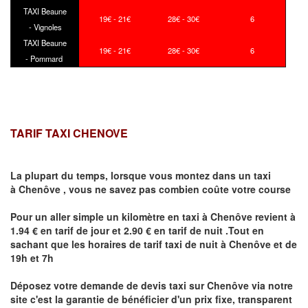
TAXI Beaune
19€ - 21€
28€ - 30€
6
- Vignoles
TAXI Beaune
19€ - 21€
28€ - 30€
6
- Pommard
TARIF TAXI CHENOVE
La plupart du temps, lorsque vous montez dans un taxi
à
Chenôve
,
vous ne savez pas combien
coûte
votre course
Pour un aller simple un kilomètre en taxi à
Chenôve
revient à
1.94 € en tarif de jour et 2.90 € en tarif de nuit .Tout en
sachant que les horaires de tarif taxi de nuit à
Chenôve
et de
19h et 7h
Déposez votre demande de devis taxi sur
Chenôve
via notre
site
c'est la garantie de bénéficier
d'un prix fixe, transparent