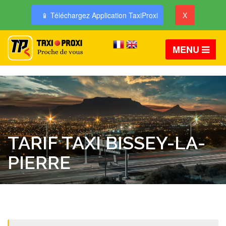
📱 Téléchargez Application TaxiProxi
X
MENU
TARIF TAXI BISSEY-LA-
PIERRE