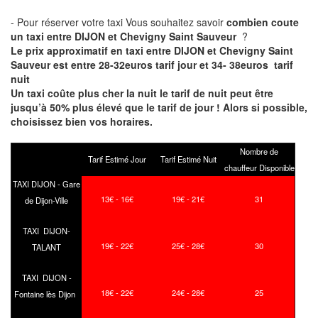
- Pour réserver votre taxi Vous souhaitez savoir
combien coute
un taxi entre DIJON et Chevigny Saint Sauveur
?
Le prix approximatif en taxi entre DIJON et Chevigny Saint
Sauveur est entre 28-32euros tarif jour et 34- 38euros tarif
nuit
Un taxi coûte plus cher la nuit le tarif de nuit peut être
jusqu’à 50% plus élevé que le tarif de jour ! Alors si possible,
choisissez bien vos horaires.
Nombre de
Tarif Estimé Jour
Tarif Estimé Nuit
chauffeur Disponible
TAXI DIJON - Gare
13€ - 16€
19€ - 21€
31
de Dijon-Ville
TAXI DIJON-
19€ - 22€
25€ - 28€
30
TALANT
TAXI DIJON -
18€ - 22€
24€ - 28€
25
Fontaine lès Dijon