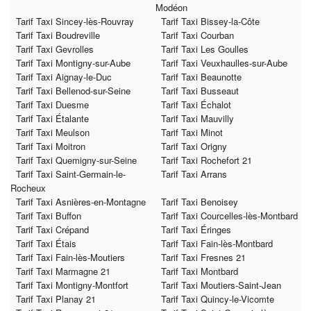
Modéon
Tarif Taxi Sincey-lès-Rouvray
Tarif Taxi Bissey-la-Côte
Tarif Taxi Boudreville
Tarif Taxi Courban
Tarif Taxi Gevrolles
Tarif Taxi Les Goulles
Tarif Taxi Montigny-sur-Aube
Tarif Taxi Veuxhaulles-sur-Aube
Tarif Taxi Aignay-le-Duc
Tarif Taxi Beaunotte
Tarif Taxi Bellenod-sur-Seine
Tarif Taxi Busseaut
Tarif Taxi Duesme
Tarif Taxi Échalot
Tarif Taxi Étalante
Tarif Taxi Mauvilly
Tarif Taxi Meulson
Tarif Taxi Minot
Tarif Taxi Moitron
Tarif Taxi Origny
Tarif Taxi Quemigny-sur-Seine
Tarif Taxi Rochefort 21
Tarif Taxi Saint-Germain-le-
Tarif Taxi Arrans
Rocheux
Tarif Taxi Asnières-en-Montagne
Tarif Taxi Benoisey
Tarif Taxi Buffon
Tarif Taxi Courcelles-lès-Montbard
Tarif Taxi Crépand
Tarif Taxi Éringes
Tarif Taxi Étais
Tarif Taxi Fain-lès-Montbard
Tarif Taxi Fain-lès-Moutiers
Tarif Taxi Fresnes 21
Tarif Taxi Marmagne 21
Tarif Taxi Montbard
Tarif Taxi Montigny-Montfort
Tarif Taxi Moutiers-Saint-Jean
Tarif Taxi Planay 21
Tarif Taxi Quincy-le-Vicomte