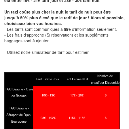
est entre 19€ - 21€ tarif jour et 28€ - 30€ tarif nuit
Un taxi coûte plus cher la nuit le tarif de nuit peut être
jusqu’à 50% plus élevé que le tarif de jour ! Alors si possible,
choisissez bien vos horaires.
- Les tarifs sont communiqués à titre d'information seulement.
- Les frais d'approche (Si réservation) et les suppléments
baggages sont à ajouter
- Utilisez notre simulateur de tarif pour estimer.
Nombre de
Tarif Estimé Jour
Tarif Estimé Nuit
chauffeur Disponible
TAXI Beaune - Gare
10€ - 13€
17€ - 20€
6
de Beaune
TAXI Beaune -
Aéroport de Dijon-
98€ - 102€
115€ - 118€
6
Bourgogne