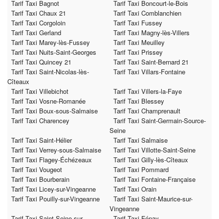
Tarif Taxi Bagnot
Tarif Taxi Boncourt-le-Bois
Tarif Taxi Chaux 21
Tarif Taxi Comblanchien
Tarif Taxi Corgoloin
Tarif Taxi Fussey
Tarif Taxi Gerland
Tarif Taxi Magny-lès-Villers
Tarif Taxi Marey-lès-Fussey
Tarif Taxi Meuilley
Tarif Taxi Nuits-Saint-Georges
Tarif Taxi Prissey
Tarif Taxi Quincey 21
Tarif Taxi Saint-Bernard 21
Tarif Taxi Saint-Nicolas-lès-
Tarif Taxi Villars-Fontaine
Cîteaux
Tarif Taxi Villebichot
Tarif Taxi Villers-la-Faye
Tarif Taxi Vosne-Romanée
Tarif Taxi Blessey
Tarif Taxi Boux-sous-Salmaise
Tarif Taxi Champrenault
Tarif Taxi Charencey
Tarif Taxi Saint-Germain-Source-
Seine
Tarif Taxi Saint-Hélier
Tarif Taxi Salmaise
Tarif Taxi Verrey-sous-Salmaise
Tarif Taxi Villotte-Saint-Seine
Tarif Taxi Flagey-Échézeaux
Tarif Taxi Gilly-lès-Cîteaux
Tarif Taxi Vougeot
Tarif Taxi Pommard
Tarif Taxi Bourberain
Tarif Taxi Fontaine-Française
Tarif Taxi Licey-sur-Vingeanne
Tarif Taxi Orain
Tarif Taxi Pouilly-sur-Vingeanne
Tarif Taxi Saint-Maurice-sur-
Vingeanne
Tarif Taxi Saint-Seine-sur-
Tarif Taxi Fénay