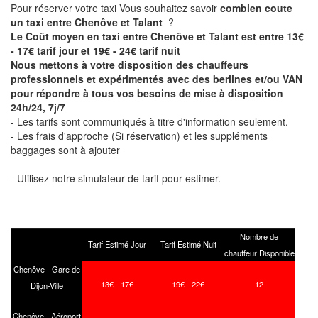
Pour réserver votre taxi Vous souhaitez savoir
combien coute
un taxi entre Chenôve et Talant
?
Le Coût moyen en taxi entre Chenôve et Talant est entre 13€
- 17€ tarif jour et 19€ - 24€ tarif nuit
Nous mettons à votre disposition des chauffeurs
professionnels et expérimentés avec des berlines et/ou VAN
pour répondre à tous vos besoins de mise à disposition
24h/24, 7j/7
- Les tarifs sont communiqués à titre d'information seulement.
- Les frais d'approche (Si réservation) et les suppléments
baggages sont à ajouter
- Utilisez notre simulateur de tarif pour estimer.
Nombre de
Tarif Estimé Jour
Tarif Estimé Nuit
chauffeur Disponible
Chenôve - Gare de
13€ - 17€
19€ - 22€
12
Dijon-Ville
Chenôve - Aéroport