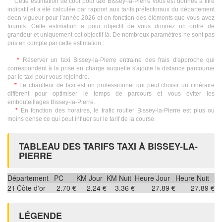
Cette estimation de coût pour taxi Bissey-la-Pierre vous est donnée à titre
indicatif et a été calculée par rapport aux tarifs préfectoraux du département
deen vigueur pour l'année 2026 et en fonction des éléments que vous avez
fournis. Cette estimation a pour objectif de vous donnez un ordre de
grandeur et uniquement cet objectif là. De nombreux paramètres ne sont pas
pris en compte par cette estimation :
*
Réserver un taxi Bissey-la-Pierre entraine des frais d'approche qui
correspondent à la prise en charge auquelle s'ajoute la distance parcourue
par le taxi pour vous rejoindre.
*
Le chauffeur de taxi est un professionnel qui peut choisir un itinéraire
différent pour optimiser le temps de parcours et vous éviter les
embouteillages Bissey-la-Pierre.
*
En fonction des horaires, le trafic routier Bissey-la-Pierre est plus ou
moins dense ce qui peut influer sur le tarif de la course.
TABLEAU DES TARIFS TAXI À BISSEY-LA-
PIERRE
Département
PC
KM Jour
KM Nuit
Heure Jour
Heure Nuit
21
Côte d'or
2.70 €
2.24 €
3.36 €
27.89 €
27.89 €
LÉGENDE