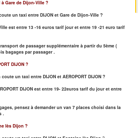
à Gare de Dijon-Ville
?
coute un taxi
entre DIJON et Gare de Dijon-Ville ?
le est entre 13 -16 euros tarif jour et entre 19 -21 euro tarif
transport de passager supplémentaire à partir du 5ème (
rois bagages par passager .
PORT DIJON ?
 coute un taxi entre DIJON et AEROPORT DIJON ?
 AEROPORT DIJON
est entre 19- 22euros tarif du jour et entre
gages, pensez à demander un van 7 places choisi dans la
 .
ne lès Dijon
?
coute un taxi entre DIJON et Fontaine lès Dijon
?