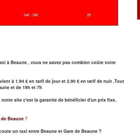
34€ - 38€
28
axi à
Beaune
,
vous ne savez pas combien
coûte
votre
vient à 1.94 € en tarif de jour et 2.90 € en tarif de nuit .Tout
aune
et de 19h et 7h
a notre site
c'est la garantie de bénéficier
d'un prix fixe,
e de Beaune
?
coute un taxi
entre Beaune et Gare de Beaune ?