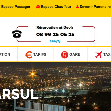
Espace Passager
Espace Chauffeur
Devenir Partenaire
ATION
TARIFS
GARE
TAX
TARSUL