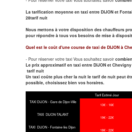
La tarification moyenne en taxi entre DIJON et Fontai
28tarif nuit
Nous mettons à votre disposition des chauffeurs pro
pour répondre à tous vos besoins de mise à dispositi
Quel est le coût d'une course de taxi de
DIJON à Che
- Pour réserver votre taxi Vous souhaitez savoir
combien
Le prix approximatif en taxi entre DIJON et Chevigny 
tarif nuit
Un taxi coûte plus cher la nuit le tarif de nuit peut êt
possible, choisissez bien vos horaires.
Tarif Estimé Jour
TAXI DIJON - Gare de Dijon-Ville
13€ - 16€
TAXI DIJON-TALANT
19€ - 22€
TAXI DIJON - Fontaine lès Dijon
18€ - 22€