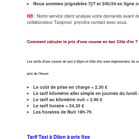
Nous sommes joignables 7j/7 et 24h/24 en ligne 
NB
: Notre service client analyse votre demande avant de
collaborateur Taxiproxi prendra contact avec vous.
Comment calculer le prix d'une course en taxi
Côte d'or
?
Les tarifs d'une course de taxi à Dijon et
Côte d'or
sont réglementés. Ils s
prix de l'heure
Le coût de prise en charge =
2,30
€
Le
tarif kilomètre aller simple en journée du lund
Le
tarif au kilomètre nuit =
2,90
€
Le
tarif horaire =
24,35
€
Les horaires de Nuit 19h-7h
Tarif Taxi à Dijon
à prix fixe