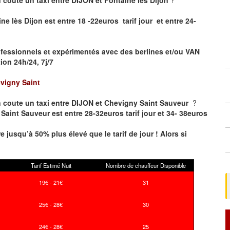
ne lès Dijon est entre 18 -22euros tarif jour et entre 24-
fessionnels et expérimentés avec des berlines et/ou VAN
on 24h/24, 7j/7
vigny Saint
 coute un taxi entre DIJON et Chevigny Saint Sauveur
?
Saint Sauveur est entre 28-32euros tarif jour et 34- 38euros
re jusqu’à 50% plus élevé que le tarif de jour ! Alors si
Tarif Estimé Nuit
Nombre de chauffeur Disponible
19€ - 21€
31
25€ - 28€
30
24€ - 28€
25