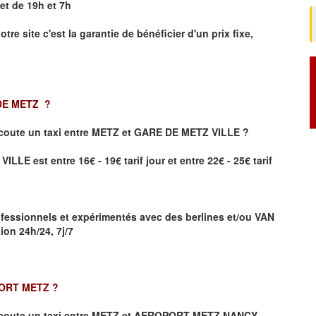
et de 19h et 7h
otre site
c'est la garantie de bénéficier
d'un prix fixe,
 DE METZ
?
coute un taxi
entre METZ et GARE DE METZ VILLE ?
LE est entre 16€ - 19€ tarif jour et entre 22€ - 25€ tarif
fessionnels et expérimentés avec des berlines et/ou VAN
on 24h/24, 7j/7
PORT METZ
?
coute un taxi entre METZ et AEROPORT METZ NANCY