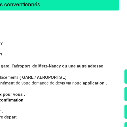
s conventionnés
 ?
?
 gare, l'aéroport de Metz-Nancy ou une autre adresse
placements
( GARE / AEROPORTS ..)
tanément
de votre demande de devis via notre
application .
x
pour vous .
confirmation
 .
re depart