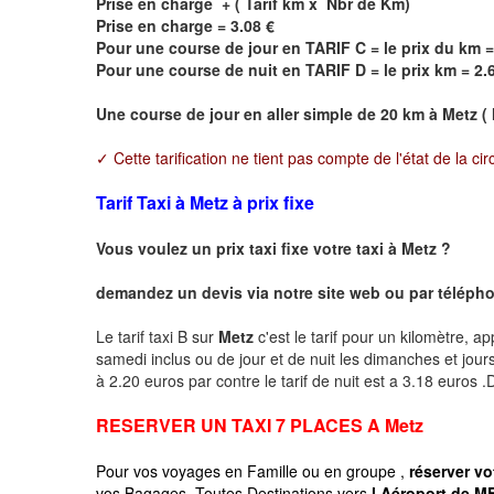
Prise en charge + ( Tarif km x Nbr de Km)
Prise en charge = 3.08 €
Pour une course de jour en TARIF C = le prix du km =
Pour une course de nuit en TARIF D = le prix km = 2.
Une course de jour en aller simple de 20 km à
Metz
( 
✓ Cette tarification ne tient pas compte de l'état de la cir
Tarif Taxi à Metz à prix fixe
Vous voulez un prix taxi fixe votre taxi à
Metz
?
demandez un devis via notre site web ou par téléphon
Le tarif taxi B sur
Metz
c'est le tarif pour un kilomètre, ap
samedi inclus ou de jour et de nuit les dimanches et jours f
à 2.20 euros par contre le tarif de nuit est a 3.18 euros
RESERVER UN TAXI 7 PLACES A
Metz
Pour vos voyages en Famille ou en groupe ,
réserver vo
vos Bagages, Toutes Destinations vers
l Aéroport de ME