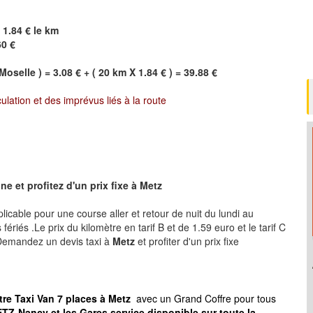
 1.84 € le km
60 €
Moselle ) = 3.08 € + ( 20 km X 1.84 € ) = 39.88 €
culation et des imprévus liés à la route
e et profitez d'un prix fixe à
Metz
plicable pour une course aller et retour de nuit du lundi au
ériés .Le prix du kilomètre en tarif B et de 1.59 euro et le tarif C
 .Demandez un devis taxi à
Metz
et profiter d'un prix fixe
tre Taxi Van 7 places à
Metz
avec un Grand Coffre pour tous
TZ-Nancy et les Gares service disponible sur toute la