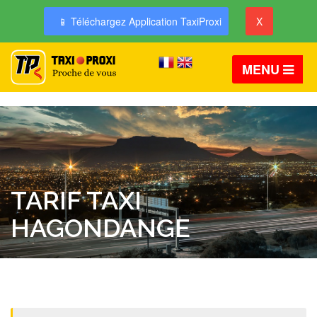
📱 Téléchargez Application TaxiProxi
X
MENU
TARIF TAXI
HAGONDANGE