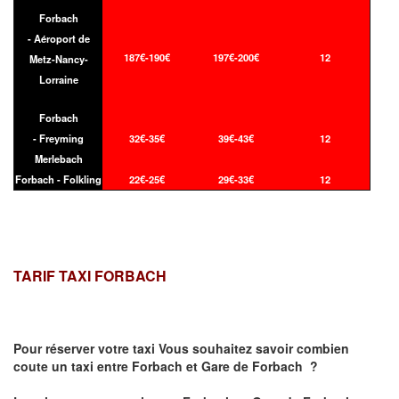
Forbach
- Aéroport de
187€-190€
197€-200€
12
Metz-Nancy-
Lorraine
Forbach
- Freyming
32€-35€
39€-43€
12
Merlebach
Forbach - Folkling
22€-25€
29€-33€
12
TARIF TAXI FORBACH
Pour réserver votre taxi Vous souhaitez savoir
combien
coute un taxi
entre Forbach et Gare de Forbach ?