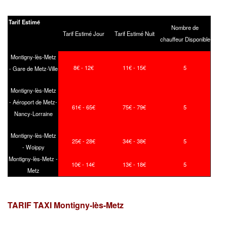
Tarif Estimé
Nombre de
Tarif Estimé Jour
Tarif Estimé Nuit
chauffeur Disponible
Montigny-lès-Metz
8€ - 12€
11€ - 15€
5
- Gare de Metz-Ville
Montigny-lès-Metz
- Aéroport de Metz-
61€ - 65€
75€ - 79€
5
Nancy-Lorraine
Montigny-lès-Metz
25€ - 28€
34€ - 38€
5
- Woippy
Montigny-lès-Metz -
10€ - 14€
13€ - 18€
5
Metz
TARIF TAXI Montigny-lès-Metz