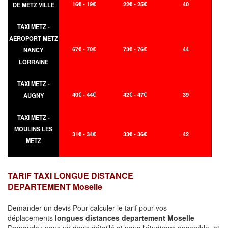
16€ - 19€
22€ - 25€
40
DE METZ VILLE
TAXI METZ -
AEROPORT METZ
67€ - 70€
73€ - 76€
44
NANCY
LORRAINE
TAXI METZ -
40€ - 44€
42€ - 47€
39
AUGNY
TAXI METZ -
MOULINS LES
31€ - 34€
33€ - 36€
42
METZ
TARIF TAXI LONGUE DISTANCE
DEPARTEMENT Moselle
Demander un devis Pour calculer le tarif pour vos
déplacements
longues
distances departement Moselle