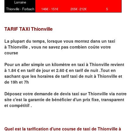
Lorraine
Thionville - Forbach
146€ - 151€
205€ -212€
5
TARIF TAXI Thionville
La plupart du temps, lorsque vous montez dans un taxi
à
Thionville
,
vous ne savez pas combien
coûte
votre
course
Pour un aller simple un kilomètre en taxi à
Thionville
revient
à 1.84 € en tarif de jour et 2.60 € en tarif de nuit .Tout en
sachant que les horaires de tarif taxi de nuit à
Thionville
et
de 19h et 7h
Déposez votre demande de devis taxi sur
Thionville
via notre
site
c'est la garantie de bénéficier
d'un prix fixe, transparent
et compétitif .
Quel est la tarification d'une course de taxi de
Thionville à