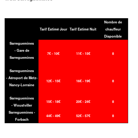
Nombre de
Tarif Estimé Jour
Tarif Estimé Nuit
chauffeur
Disponible
Sarreguemines
- Gare de
7€ - 10€
11€ - 15€
8
Sarreguemines
Sarreguemines
- Aéroport de Metz-
12€ - 15€
16€ - 19€
8
Nancy-Lorraine
Sarreguemines
15€ - 18€
20€ - 24€
8
- Woustviller
Sarreguemines -
44€ - 49€
52€ - 57€
8
Forbach