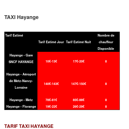
TAXI Hayange
Tarif Estimé
Nombre de
Tarif Estimé Jour
Tarif Estimé Nuit
chauffeur
Disponible
Hayange - Gare
10€-13€
17€-20€
8
SNCF HAYANGE
Hayange - Aéroport
de Metz-Nancy-
140€-143€
147€-150€
8
Lorraine
Hayange - Metz
78€-81€
85€-88€
8
Hayange - Florange
19€-22€
26€-29€
8
TARIF TAXI
HAYANGE