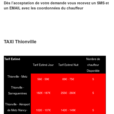
Dès l’acceptation de votre demande
vous recevez
un SMS et
un EMAIL
avec les coordonnées du chauffeur
TAXI Thionville
Tarif Estimé
Nombre de
Tarif Estimé Jour
Tarif Estimé Nuit
chauffeur
Disponible
Thionville - Metz
56€ - 59€
69€ - 75€
5
Thionville -
182€ -187€
255€ - 260€
5
Sarreguemines
Thionville - Aéroport
de Metz-Nancy-
102€ - 107€
142€ - 149€
5