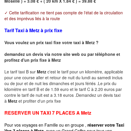
Moselle ) = 3.08 € + ( 20 km X 1.84 € ) = 39.88 €
✓ Cette tarification ne tient pas compte de l'état de la circulation
et des imprévus liés à la route
Tarif Taxi à Metz à prix fixe
Vous voulez un prix taxi fixe votre taxi à
Metz
?
demandez un devis via notre site web ou par téléphone et
profitez d'un prix fixe à
Metz
Le tarif taxi B sur
Metz
c'est le tarif pour un kilomètre, applicable
pour une course aller et retour de nuit du lundi au samedi inclus
ou de jour et de nuit les dimanches et jours fériés .Le prix du
kilomètre en tarif B et de 1.59 euro et le tarif C à 2.20 euros par
contre le tarif de nuit est a 3.18 euros .Demandez un devis taxi
à
Metz
et profiter d'un prix fixe
RESERVER UN TAXI 7 PLACES A
Metz
Pour vos voyages en Famille ou en groupe ,
réserver votre Taxi
Van 7 places à
Metz
avec un Grand Coffre pour tous vos