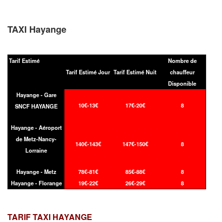
TAXI Hayange
Tarif Estimé
Nombre de
Tarif Estimé Jour
Tarif Estimé Nuit
chauffeur
Disponible
Hayange - Gare
10€-13€
17€-20€
8
SNCF HAYANGE
Hayange - Aéroport
de Metz-Nancy-
140€-143€
147€-150€
8
Lorraine
Hayange - Metz
78€-81€
85€-88€
8
Hayange - Florange
19€-22€
26€-29€
8
TARIF TAXI
HAYANGE