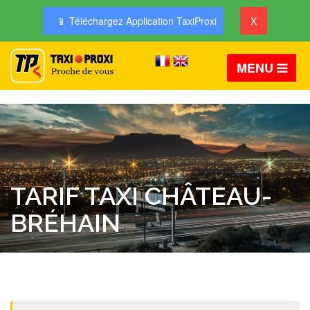
📱 Téléchargez Application TaxiProxi
X
MENU
TARIF TAXI CHÂTEAU-
BRÉHAIN