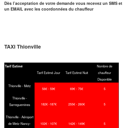
Dès l’acceptation de votre demande
vous recevez
un SMS et
un EMAIL
avec les coordonnées du chauffeur
TAXI Thionville
Tarif Estimé
Nombre de
Tarif Estimé Jour
Tarif Estimé Nuit
chauffeur
Disponible
Thionville - Metz
56€ - 59€
69€ - 75€
5
Thionville -
182€ -187€
255€ - 260€
5
Sarreguemines
Thionville - Aéroport
de Metz-Nancy-
102€ - 107€
142€ - 149€
5