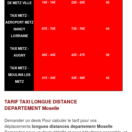
16€ - 19€
22€ - 25€
40
DE METZ VILLE
TAXI METZ -
AEROPORT METZ
67€ - 70€
73€ - 76€
44
NANCY
LORRAINE
TAXI METZ -
40€ - 44€
42€ - 47€
39
AUGNY
TAXI METZ -
MOULINS LES
31€ - 34€
33€ - 36€
42
METZ
TARIF TAXI LONGUE DISTANCE
DEPARTEMENT Moselle
Demander un devis Pour calculer le tarif pour vos
déplacements
longues
distances departement Moselle