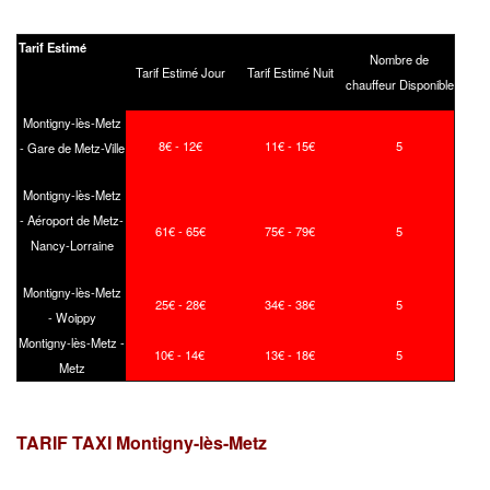
Tarif Estimé
Nombre de
Tarif Estimé Jour
Tarif Estimé Nuit
chauffeur Disponible
Montigny-lès-Metz
8€ - 12€
11€ - 15€
5
- Gare de Metz-Ville
Montigny-lès-Metz
- Aéroport de Metz-
61€ - 65€
75€ - 79€
5
Nancy-Lorraine
Montigny-lès-Metz
25€ - 28€
34€ - 38€
5
- Woippy
Montigny-lès-Metz -
10€ - 14€
13€ - 18€
5
Metz
TARIF TAXI Montigny-lès-Metz