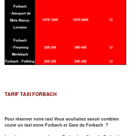
Forbach
- Aéroport de
187€-190€
197€-200€
12
Metz-Nancy-
Lorraine
Forbach
- Freyming
32€-35€
39€-43€
12
Merlebach
Forbach - Folkling
22€-25€
29€-33€
12
TARIF TAXI FORBACH
Pour réserver votre taxi Vous souhaitez savoir
combien
coute un taxi
entre Forbach et Gare de Forbach ?