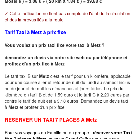
Moselle ) = 3.08 € + ( 20 km X 1.84 € ) = 39.88 €
✓ Cette tarification ne tient pas compte de l'état de la circulation
et des imprévus liés à la route
Tarif Taxi à Metz à prix fixe
Vous voulez un prix taxi fixe votre taxi à
Metz
?
demandez un devis via notre site web ou par téléphone et
profitez d'un prix fixe à
Metz
Le tarif taxi B sur
Metz
c'est le tarif pour un kilomètre, applicable
pour une course aller et retour de nuit du lundi au samedi inclus
ou de jour et de nuit les dimanches et jours fériés .Le prix du
kilomètre en tarif B et de 1.59 euro et le tarif C à 2.20 euros par
contre le tarif de nuit est a 3.18 euros .Demandez un devis taxi
à
Metz
et profiter d'un prix fixe
RESERVER UN TAXI 7 PLACES A
Metz
Pour vos voyages en Famille ou en groupe ,
réserver votre Taxi
Van 7 places à
Metz
avec un Grand Coffre pour tous vos