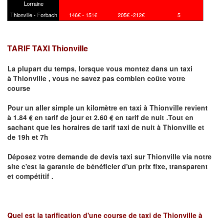
Lorraine
Thionville - Forbach
146€ - 151€
205€ -212€
5
TARIF TAXI Thionville
La plupart du temps, lorsque vous montez dans un taxi
à
Thionville
,
vous ne savez pas combien
coûte
votre
course
Pour un aller simple un kilomètre en taxi à
Thionville
revient
à 1.84 € en tarif de jour et 2.60 € en tarif de nuit .Tout en
sachant que les horaires de tarif taxi de nuit à
Thionville
et
de 19h et 7h
Déposez votre demande de devis taxi sur
Thionville
via notre
site
c'est la garantie de bénéficier
d'un prix fixe, transparent
et compétitif .
Quel est la tarification d'une course de taxi de
Thionville à