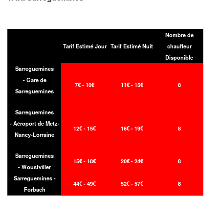
Nombre de
Tarif Estimé Jour
Tarif Estimé Nuit
chauffeur
Disponible
Sarreguemines
- Gare de
7€ - 10€
11€ - 15€
8
Sarreguemines
Sarreguemines
- Aéroport de Metz-
12€ - 15€
16€ - 19€
8
Nancy-Lorraine
Sarreguemines
15€ - 18€
20€ - 24€
8
- Woustviller
Sarreguemines -
44€ - 49€
52€ - 57€
8
Forbach