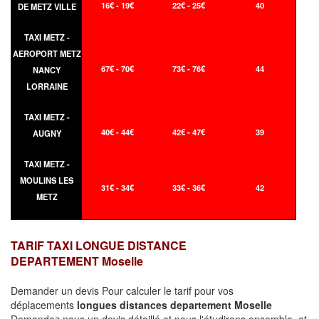
16€ - 19€
22€ - 25€
40
DE METZ VILLE
TAXI METZ -
AEROPORT METZ
67€ - 70€
73€ - 76€
44
NANCY
LORRAINE
TAXI METZ -
40€ - 44€
42€ - 47€
39
AUGNY
TAXI METZ -
MOULINS LES
31€ - 34€
33€ - 36€
42
METZ
TARIF TAXI LONGUE DISTANCE
DEPARTEMENT Moselle
Demander un devis Pour calculer le tarif pour vos
déplacements
longues
distances departement Moselle