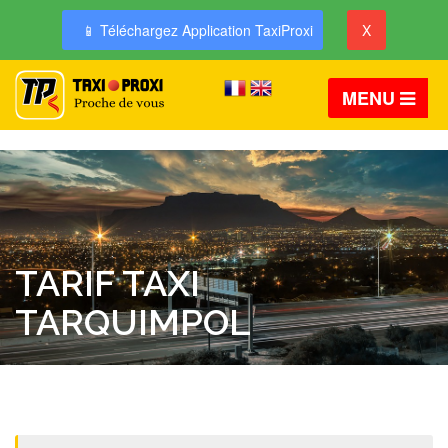
📱 Téléchargez Application TaxiProxi
X
MENU
TARIF TAXI
TARQUIMPOL