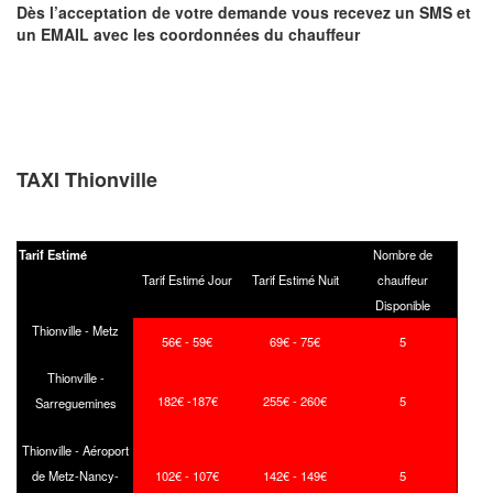
Dès l’acceptation de votre demande
vous recevez
un SMS et
un EMAIL
avec les coordonnées du chauffeur
TAXI Thionville
Tarif Estimé
Nombre de
Tarif Estimé Jour
Tarif Estimé Nuit
chauffeur
Disponible
Thionville - Metz
56€ - 59€
69€ - 75€
5
Thionville -
182€ -187€
255€ - 260€
5
Sarreguemines
Thionville - Aéroport
de Metz-Nancy-
102€ - 107€
142€ - 149€
5