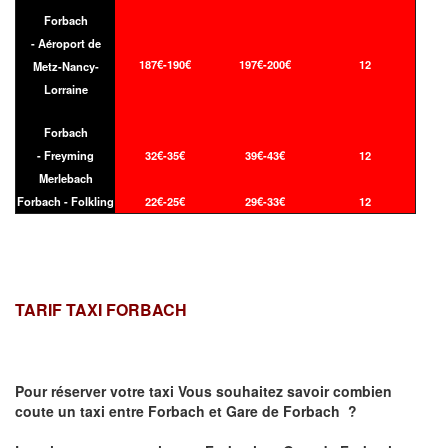
Forbach
- Aéroport de
187€-190€
197€-200€
12
Metz-Nancy-
Lorraine
Forbach
- Freyming
32€-35€
39€-43€
12
Merlebach
Forbach - Folkling
22€-25€
29€-33€
12
TARIF TAXI FORBACH
Pour réserver votre taxi Vous souhaitez savoir
combien
coute un taxi
entre Forbach et Gare de Forbach ?