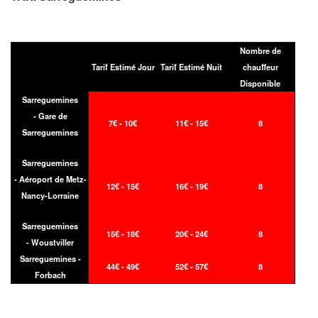
Nombre de
Tarif Estimé Jour
Tarif Estimé Nuit
chauffeur
Disponible
Sarreguemines
- Gare de
7€ - 10€
11€ - 15€
8
Sarreguemines
Sarreguemines
- Aéroport de Metz-
12€ - 15€
16€ - 19€
8
Nancy-Lorraine
Sarreguemines
15€ - 18€
20€ - 24€
8
- Woustviller
Sarreguemines -
44€ - 49€
52€ - 57€
8
Forbach