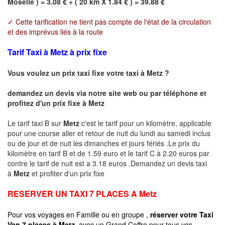
Moselle ) = 3.08 € + ( 20 km X 1.84 € ) = 39.88 €
✓ Cette tarification ne tient pas compte de l'état de la circulation
et des imprévus liés à la route
Tarif Taxi à Metz à prix fixe
Vous voulez un prix taxi fixe votre taxi à
Metz
?
demandez un devis via notre site web ou par téléphone et
profitez d'un prix fixe à
Metz
Le tarif taxi B sur
Metz
c'est le tarif pour un kilomètre, applicable
pour une course aller et retour de nuit du lundi au samedi inclus
ou de jour et de nuit les dimanches et jours fériés .Le prix du
kilomètre en tarif B et de 1.59 euro et le tarif C à 2.20 euros par
contre le tarif de nuit est a 3.18 euros .Demandez un devis taxi
à
Metz
et profiter d'un prix fixe
RESERVER UN TAXI 7 PLACES A
Metz
Pour vos voyages en Famille ou en groupe ,
réserver votre Taxi
Van 7 places à
Metz
avec un Grand Coffre pour tous vos