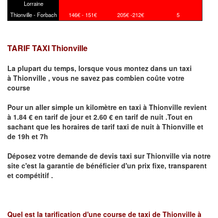
Lorraine
Thionville - Forbach
146€ - 151€
205€ -212€
5
TARIF TAXI Thionville
La plupart du temps, lorsque vous montez dans un taxi
à
Thionville
,
vous ne savez pas combien
coûte
votre
course
Pour un aller simple un kilomètre en taxi à
Thionville
revient
à 1.84 € en tarif de jour et 2.60 € en tarif de nuit .Tout en
sachant que les horaires de tarif taxi de nuit à
Thionville
et
de 19h et 7h
Déposez votre demande de devis taxi sur
Thionville
via notre
site
c'est la garantie de bénéficier
d'un prix fixe, transparent
et compétitif .
Quel est la tarification d'une course de taxi de
Thionville à