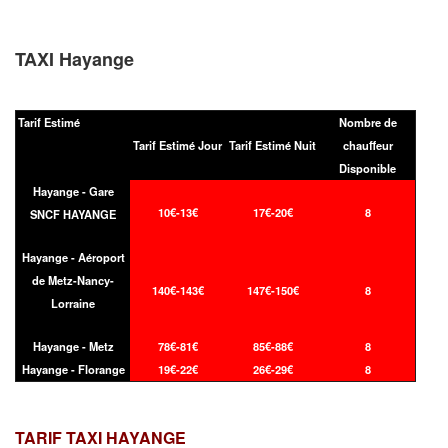
TAXI Hayange
Tarif Estimé
Nombre de
Tarif Estimé Jour
Tarif Estimé Nuit
chauffeur
Disponible
Hayange - Gare
10€-13€
17€-20€
8
SNCF HAYANGE
Hayange - Aéroport
de Metz-Nancy-
140€-143€
147€-150€
8
Lorraine
Hayange - Metz
78€-81€
85€-88€
8
Hayange - Florange
19€-22€
26€-29€
8
TARIF TAXI
HAYANGE