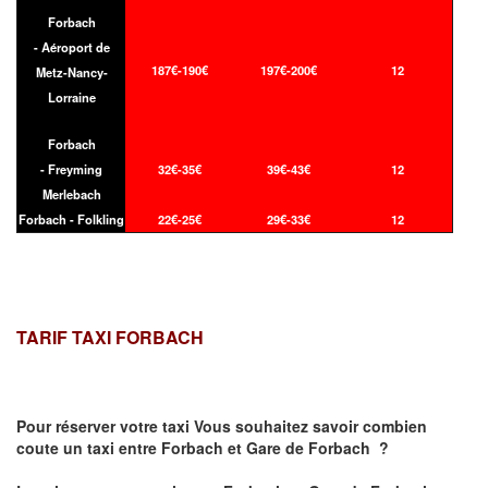
Forbach
- Aéroport de
187€-190€
197€-200€
12
Metz-Nancy-
Lorraine
Forbach
- Freyming
32€-35€
39€-43€
12
Merlebach
Forbach - Folkling
22€-25€
29€-33€
12
TARIF TAXI FORBACH
Pour réserver votre taxi Vous souhaitez savoir
combien
coute un taxi
entre Forbach et Gare de Forbach ?