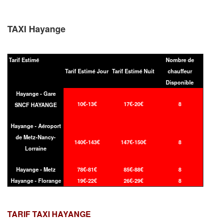
TAXI Hayange
Tarif Estimé
Nombre de
Tarif Estimé Jour
Tarif Estimé Nuit
chauffeur
Disponible
Hayange - Gare
10€-13€
17€-20€
8
SNCF HAYANGE
Hayange - Aéroport
de Metz-Nancy-
140€-143€
147€-150€
8
Lorraine
Hayange - Metz
78€-81€
85€-88€
8
Hayange - Florange
19€-22€
26€-29€
8
TARIF TAXI
HAYANGE