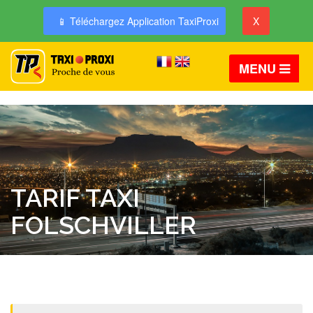
📱 Téléchargez Application TaxiProxi
X
MENU
TARIF TAXI
FOLSCHVILLER