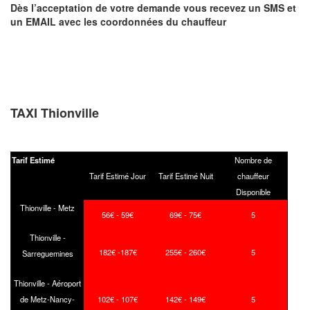
Dès l’acceptation de votre demande
vous recevez
un SMS et
un EMAIL
avec les coordonnées du chauffeur
TAXI Thionville
Tarif Estimé
Nombre de
Tarif Estimé Jour
Tarif Estimé Nuit
chauffeur
Disponible
Thionville - Metz
56€ - 59€
69€ - 75€
5
Thionville -
182€ -187€
255€ - 260€
5
Sarreguemines
Thionville - Aéroport
de Metz-Nancy-
102€ - 107€
142€ - 149€
5