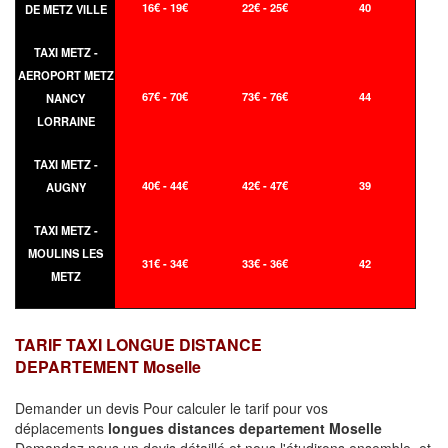
16€ - 19€
22€ - 25€
40
DE METZ VILLE
TAXI METZ -
AEROPORT METZ
67€ - 70€
73€ - 76€
44
NANCY
LORRAINE
TAXI METZ -
40€ - 44€
42€ - 47€
39
AUGNY
TAXI METZ -
MOULINS LES
31€ - 34€
33€ - 36€
42
METZ
TARIF TAXI LONGUE DISTANCE
DEPARTEMENT Moselle
Demander un devis Pour calculer le tarif pour vos
déplacements
longues
distances departement Moselle