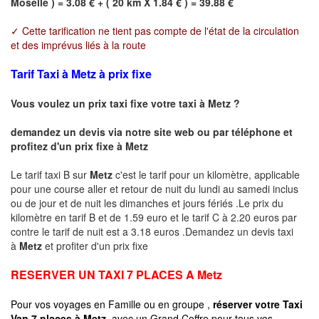
Moselle ) = 3.08 € + ( 20 km X 1.84 € ) = 39.88 €
✓ Cette tarification ne tient pas compte de l'état de la circulation
et des imprévus liés à la route
Tarif Taxi à Metz à prix fixe
Vous voulez un prix taxi fixe votre taxi à
Metz
?
demandez un devis via notre site web ou par téléphone et
profitez d'un prix fixe à
Metz
Le tarif taxi B sur
Metz
c'est le tarif pour un kilomètre, applicable
pour une course aller et retour de nuit du lundi au samedi inclus
ou de jour et de nuit les dimanches et jours fériés .Le prix du
kilomètre en tarif B et de 1.59 euro et le tarif C à 2.20 euros par
contre le tarif de nuit est a 3.18 euros .Demandez un devis taxi
à
Metz
et profiter d'un prix fixe
RESERVER UN TAXI 7 PLACES A
Metz
Pour vos voyages en Famille ou en groupe ,
réserver votre Taxi
Van 7 places à
Metz
avec un Grand Coffre pour tous vos