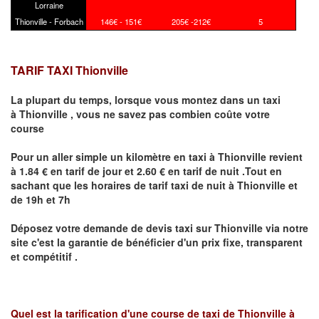
Lorraine
Thionville - Forbach
146€ - 151€
205€ -212€
5
TARIF TAXI Thionville
La plupart du temps, lorsque vous montez dans un taxi
à
Thionville
,
vous ne savez pas combien
coûte
votre
course
Pour un aller simple un kilomètre en taxi à
Thionville
revient
à 1.84 € en tarif de jour et 2.60 € en tarif de nuit .Tout en
sachant que les horaires de tarif taxi de nuit à
Thionville
et
de 19h et 7h
Déposez votre demande de devis taxi sur
Thionville
via notre
site
c'est la garantie de bénéficier
d'un prix fixe, transparent
et compétitif .
Quel est la tarification d'une course de taxi de
Thionville à