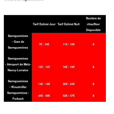
Nombre de
Tarif Estimé Jour
Tarif Estimé Nuit
chauffeur
Disponible
Sarreguemines
- Gare de
7€ - 10€
11€ - 15€
8
Sarreguemines
Sarreguemines
- Aéroport de Metz-
12€ - 15€
16€ - 19€
8
Nancy-Lorraine
Sarreguemines
15€ - 18€
20€ - 24€
8
- Woustviller
Sarreguemines -
44€ - 49€
52€ - 57€
8
Forbach