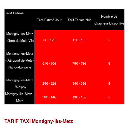
Tarif Estimé
Nombre de
Tarif Estimé Jour
Tarif Estimé Nuit
chauffeur Disponible
Montigny-lès-Metz
8€ - 12€
11€ - 15€
5
- Gare de Metz-Ville
Montigny-lès-Metz
- Aéroport de Metz-
61€ - 65€
75€ - 79€
5
Nancy-Lorraine
Montigny-lès-Metz
25€ - 28€
34€ - 38€
5
- Woippy
Montigny-lès-Metz -
10€ - 14€
13€ - 18€
5
Metz
TARIF TAXI Montigny-lès-Metz