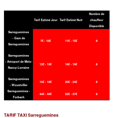
Nombre de
Tarif Estimé Jour
Tarif Estimé Nuit
chauffeur
Disponible
Sarreguemines
- Gare de
7€ - 10€
11€ - 15€
8
Sarreguemines
Sarreguemines
- Aéroport de Metz-
12€ - 15€
16€ - 19€
8
Nancy-Lorraine
Sarreguemines
15€ - 18€
20€ - 24€
8
- Woustviller
Sarreguemines -
44€ - 49€
52€ - 57€
8
Forbach
TARIF TAXI
Sarreguemines