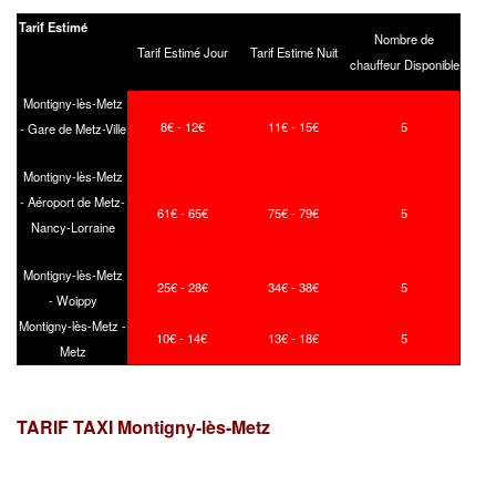
Tarif Estimé
Nombre de
Tarif Estimé Jour
Tarif Estimé Nuit
chauffeur Disponible
Montigny-lès-Metz
8€ - 12€
11€ - 15€
5
- Gare de Metz-Ville
Montigny-lès-Metz
- Aéroport de Metz-
61€ - 65€
75€ - 79€
5
Nancy-Lorraine
Montigny-lès-Metz
25€ - 28€
34€ - 38€
5
- Woippy
Montigny-lès-Metz -
10€ - 14€
13€ - 18€
5
Metz
TARIF TAXI Montigny-lès-Metz