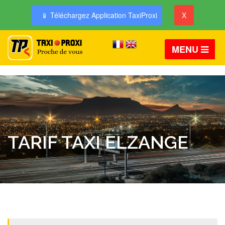
📱 Téléchargez Application TaxiProxi
X
MENU
TARIF TAXI ELZANGE