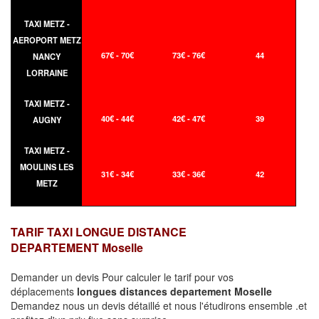
TAXI METZ -
AEROPORT METZ
67€ - 70€
73€ - 76€
44
NANCY
LORRAINE
TAXI METZ -
40€ - 44€
42€ - 47€
39
AUGNY
TAXI METZ -
MOULINS LES
31€ - 34€
33€ - 36€
42
METZ
TARIF TAXI LONGUE DISTANCE
DEPARTEMENT Moselle
Demander un devis Pour calculer le tarif pour vos
déplacements
longues
distances departement Moselle
Demandez nous un devis détaillé et nous l'étudirons ensemble .et