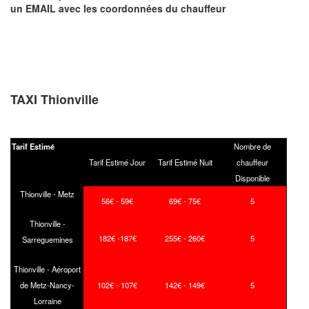
un EMAIL
avec les coordonnées du chauffeur
TAXI Thionville
Tarif Estimé
Nombre de
Tarif Estimé Jour
Tarif Estimé Nuit
chauffeur
Disponible
Thionville - Metz
56€ - 59€
69€ - 75€
5
Thionville -
182€ -187€
255€ - 260€
5
Sarreguemines
Thionville - Aéroport
de Metz-Nancy-
102€ - 107€
142€ - 149€
5
Lorraine