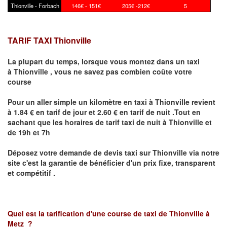
Thionville - Forbach
146€ - 151€
205€ -212€
5
TARIF TAXI Thionville
La plupart du temps, lorsque vous montez dans un taxi
à
Thionville
,
vous ne savez pas combien
coûte
votre
course
Pour un aller simple un kilomètre en taxi à
Thionville
revient
à 1.84 € en tarif de jour et 2.60 € en tarif de nuit .Tout en
sachant que les horaires de tarif taxi de nuit à
Thionville
et
de 19h et 7h
Déposez votre demande de devis taxi sur
Thionville
via notre
site
c'est la garantie de bénéficier
d'un prix fixe, transparent
et compétitif .
Quel est la tarification d'une course de taxi de
Thionville à
Metz
?