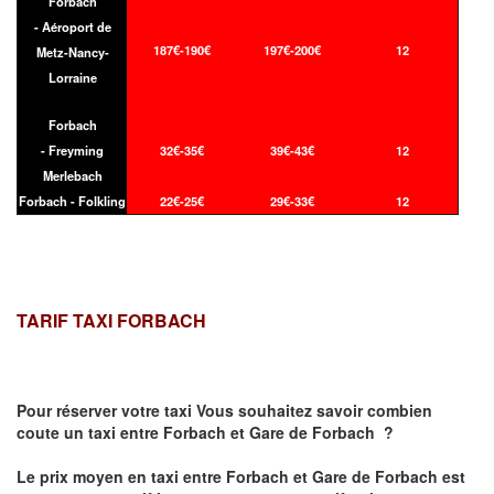
Forbach
- Aéroport de
187€-190€
197€-200€
12
Metz-Nancy-
Lorraine
Forbach
- Freyming
32€-35€
39€-43€
12
Merlebach
Forbach - Folkling
22€-25€
29€-33€
12
TARIF TAXI FORBACH
Pour réserver votre taxi Vous souhaitez savoir
combien
coute un taxi
entre Forbach et Gare de Forbach ?
Le prix moyen en taxi entre Forbach et Gare de Forbach est