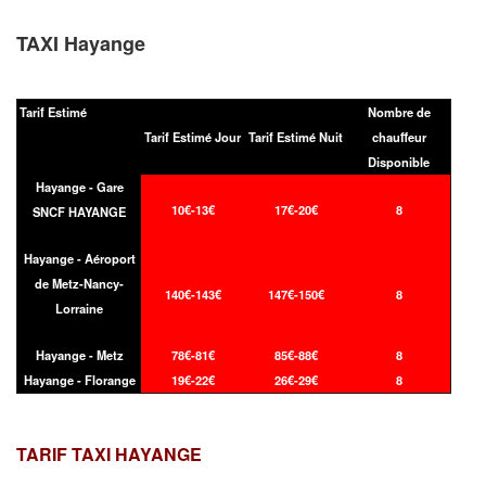
TAXI Hayange
Tarif Estimé
Nombre de
Tarif Estimé Jour
Tarif Estimé Nuit
chauffeur
Disponible
Hayange - Gare
10€-13€
17€-20€
8
SNCF HAYANGE
Hayange - Aéroport
de Metz-Nancy-
140€-143€
147€-150€
8
Lorraine
Hayange - Metz
78€-81€
85€-88€
8
Hayange - Florange
19€-22€
26€-29€
8
TARIF TAXI
HAYANGE