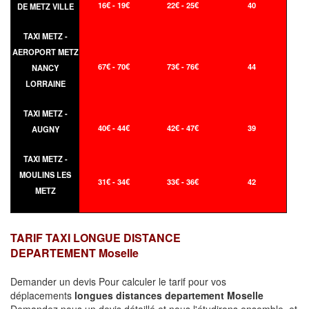
16€ - 19€
22€ - 25€
40
DE METZ VILLE
TAXI METZ -
AEROPORT METZ
67€ - 70€
73€ - 76€
44
NANCY
LORRAINE
TAXI METZ -
40€ - 44€
42€ - 47€
39
AUGNY
TAXI METZ -
MOULINS LES
31€ - 34€
33€ - 36€
42
METZ
TARIF TAXI LONGUE DISTANCE
DEPARTEMENT Moselle
Demander un devis Pour calculer le tarif pour vos
déplacements
longues
distances departement Moselle