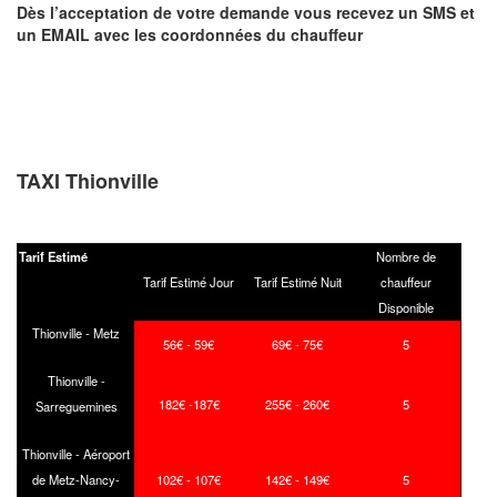
Dès l’acceptation de votre demande
vous recevez
un SMS et
un EMAIL
avec les coordonnées du chauffeur
TAXI Thionville
Tarif Estimé
Nombre de
Tarif Estimé Jour
Tarif Estimé Nuit
chauffeur
Disponible
Thionville - Metz
56€ - 59€
69€ - 75€
5
Thionville -
182€ -187€
255€ - 260€
5
Sarreguemines
Thionville - Aéroport
de Metz-Nancy-
102€ - 107€
142€ - 149€
5