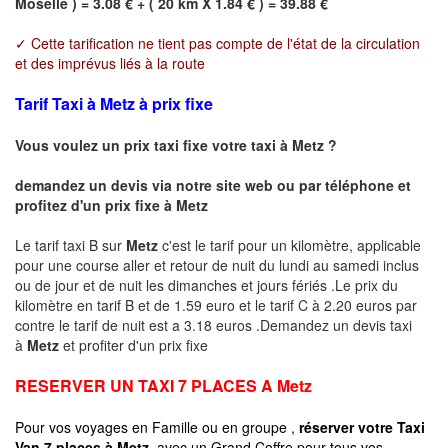
Moselle ) = 3.08 € + ( 20 km X 1.84 € ) = 39.88 €
✓ Cette tarification ne tient pas compte de l'état de la circulation
et des imprévus liés à la route
Tarif Taxi à Metz à prix fixe
Vous voulez un prix taxi fixe votre taxi à
Metz
?
demandez un devis via notre site web ou par téléphone et
profitez d'un prix fixe à
Metz
Le tarif taxi B sur
Metz
c'est le tarif pour un kilomètre, applicable
pour une course aller et retour de nuit du lundi au samedi inclus
ou de jour et de nuit les dimanches et jours fériés .Le prix du
kilomètre en tarif B et de 1.59 euro et le tarif C à 2.20 euros par
contre le tarif de nuit est a 3.18 euros .Demandez un devis taxi
à
Metz
et profiter d'un prix fixe
RESERVER UN TAXI 7 PLACES A
Metz
Pour vos voyages en Famille ou en groupe ,
réserver votre Taxi
Van 7 places à
Metz
avec un Grand Coffre pour tous vos