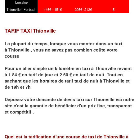
Lorraine
Thionville - Forbach
146€ - 151€
205€ -212€
5
TARIF TAXI Thionville
La plupart du temps, lorsque vous montez dans un taxi
à
Thionville
,
vous ne savez pas combien
coûte
votre
course
Pour un aller simple un kilomètre en taxi à
Thionville
revient
à 1.84 € en tarif de jour et 2.60 € en tarif de nuit .Tout en
sachant que les horaires de tarif taxi de nuit à
Thionville
et
de 19h et 7h
Déposez votre demande de devis taxi sur
Thionville
via notre
site
c'est la garantie de bénéficier
d'un prix fixe, transparent
et compétitif .
Quel est la tarification d'une course de taxi de
Thionville à