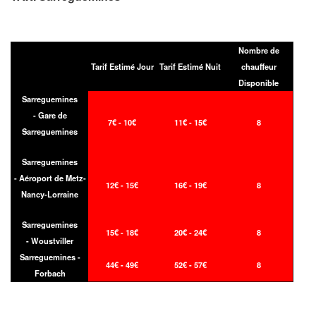
Nombre de
Tarif Estimé Jour
Tarif Estimé Nuit
chauffeur
Disponible
Sarreguemines
- Gare de
7€ - 10€
11€ - 15€
8
Sarreguemines
Sarreguemines
- Aéroport de Metz-
12€ - 15€
16€ - 19€
8
Nancy-Lorraine
Sarreguemines
15€ - 18€
20€ - 24€
8
- Woustviller
Sarreguemines -
44€ - 49€
52€ - 57€
8
Forbach