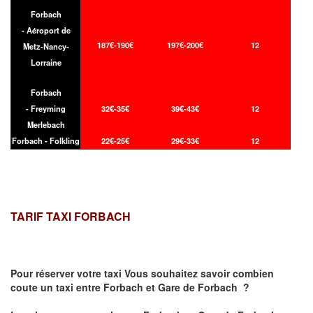
Forbach
- Aéroport de
187€-190€
197€-200€
12
Metz-Nancy-
Lorraine
Forbach
- Freyming
32€-35€
39€-43€
12
Merlebach
Forbach - Folkling
22€-25€
29€-33€
12
TARIF TAXI FORBACH
Pour réserver votre taxi Vous souhaitez savoir
combien
coute un taxi
entre Forbach et Gare de Forbach ?