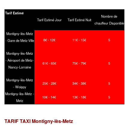
Tarif Estimé
Nombre de
Tarif Estimé Jour
Tarif Estimé Nuit
chauffeur Disponible
Montigny-lès-Metz
8€ - 12€
11€ - 15€
5
- Gare de Metz-Ville
Montigny-lès-Metz
- Aéroport de Metz-
61€ - 65€
75€ - 79€
5
Nancy-Lorraine
Montigny-lès-Metz
25€ - 28€
34€ - 38€
5
- Woippy
Montigny-lès-Metz -
10€ - 14€
13€ - 18€
5
Metz
TARIF TAXI Montigny-lès-Metz