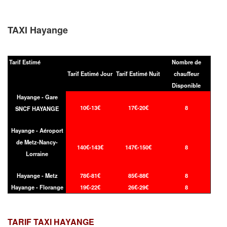
TAXI Hayange
Tarif Estimé
Nombre de
Tarif Estimé Jour
Tarif Estimé Nuit
chauffeur
Disponible
Hayange - Gare
10€-13€
17€-20€
8
SNCF HAYANGE
Hayange - Aéroport
de Metz-Nancy-
140€-143€
147€-150€
8
Lorraine
Hayange - Metz
78€-81€
85€-88€
8
Hayange - Florange
19€-22€
26€-29€
8
TARIF TAXI
HAYANGE