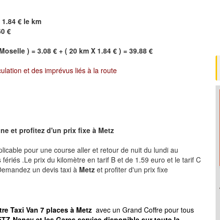
 1.84 € le km
60 €
Moselle ) = 3.08 € + ( 20 km X 1.84 € ) = 39.88 €
culation et des imprévus liés à la route
e et profitez d'un prix fixe à
Metz
plicable pour une course aller et retour de nuit du lundi au
ériés .Le prix du kilomètre en tarif B et de 1.59 euro et le tarif C
 .Demandez un devis taxi à
Metz
et profiter d'un prix fixe
tre Taxi Van 7 places à
Metz
avec un Grand Coffre pour tous
TZ-Nancy et les Gares service disponible sur toute la