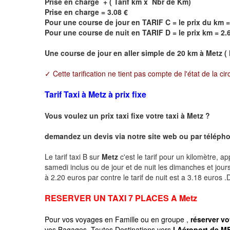
Prise en charge + ( Tarif km x Nbr de Km)
Prise en charge = 3.08 €
Pour une course de jour en TARIF C = le prix du km =
Pour une course de nuit en TARIF D = le prix km = 2.
Une course de jour en aller simple de 20 km à
Metz
( 
✓ Cette tarification ne tient pas compte de l'état de la cir
Tarif Taxi à Metz à prix fixe
Vous voulez un prix taxi fixe votre taxi à
Metz
?
demandez un devis via notre site web ou par téléphon
Le tarif taxi B sur
Metz
c'est le tarif pour un kilomètre, ap
samedi inclus ou de jour et de nuit les dimanches et jours f
à 2.20 euros par contre le tarif de nuit est a 3.18 euros
RESERVER UN TAXI 7 PLACES A
Metz
Pour vos voyages en Famille ou en groupe ,
réserver vo
vos Bagages, Toutes Destinations vers
l Aéroport de ME