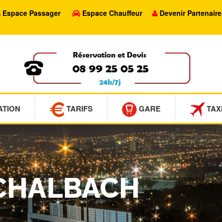
Espace Passager
Espace Chauffeur
Devenir Partenaire
ATION
TARIFS
GARE
TAX
SCHALBACH