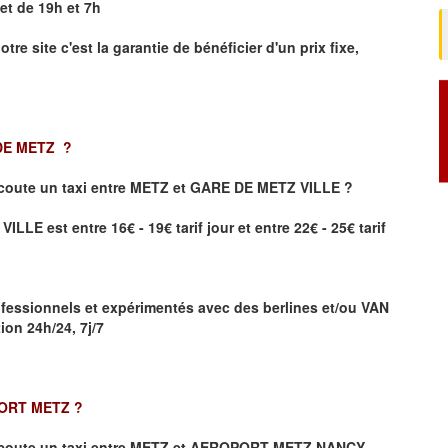
et de 19h et 7h
otre site
c'est la garantie de bénéficier
d'un prix fixe,
 DE METZ
?
coute un taxi
entre METZ et GARE DE METZ VILLE ?
LE est entre 16€ - 19€ tarif jour et entre 22€ - 25€ tarif
fessionnels et expérimentés avec des berlines et/ou VAN
on 24h/24, 7j/7
PORT METZ
?
coute un taxi entre METZ et AEROPORT METZ NANCY