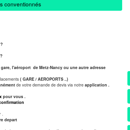
s conventionnés
 ?
?
 gare, l'aéroport de Metz-Nancy ou une autre adresse
placements
( GARE / AEROPORTS ..)
tanément
de votre demande de devis via notre
application .
x
pour vous .
confirmation
 .
re depart