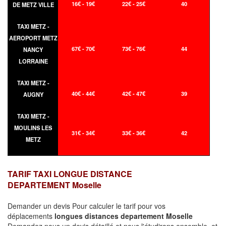
16€ - 19€
22€ - 25€
40
DE METZ VILLE
TAXI METZ -
AEROPORT METZ
67€ - 70€
73€ - 76€
44
NANCY
LORRAINE
TAXI METZ -
40€ - 44€
42€ - 47€
39
AUGNY
TAXI METZ -
MOULINS LES
31€ - 34€
33€ - 36€
42
METZ
TARIF TAXI LONGUE DISTANCE
DEPARTEMENT Moselle
Demander un devis Pour calculer le tarif pour vos
déplacements
longues
distances departement Moselle