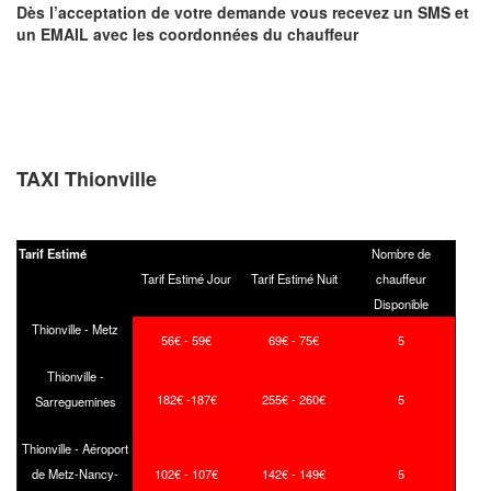
Dès l’acceptation de votre demande
vous recevez
un SMS et
un EMAIL
avec les coordonnées du chauffeur
TAXI Thionville
Tarif Estimé
Nombre de
Tarif Estimé Jour
Tarif Estimé Nuit
chauffeur
Disponible
Thionville - Metz
56€ - 59€
69€ - 75€
5
Thionville -
182€ -187€
255€ - 260€
5
Sarreguemines
Thionville - Aéroport
de Metz-Nancy-
102€ - 107€
142€ - 149€
5