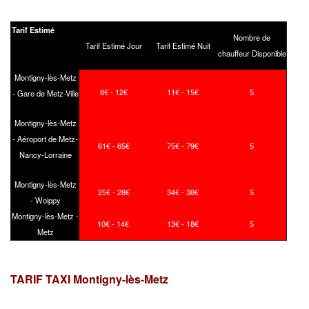
Tarif Estimé
Nombre de
Tarif Estimé Jour
Tarif Estimé Nuit
chauffeur Disponible
Montigny-lès-Metz
8€ - 12€
11€ - 15€
5
- Gare de Metz-Ville
Montigny-lès-Metz
- Aéroport de Metz-
61€ - 65€
75€ - 79€
5
Nancy-Lorraine
Montigny-lès-Metz
25€ - 28€
34€ - 38€
5
- Woippy
Montigny-lès-Metz -
10€ - 14€
13€ - 18€
5
Metz
TARIF TAXI Montigny-lès-Metz