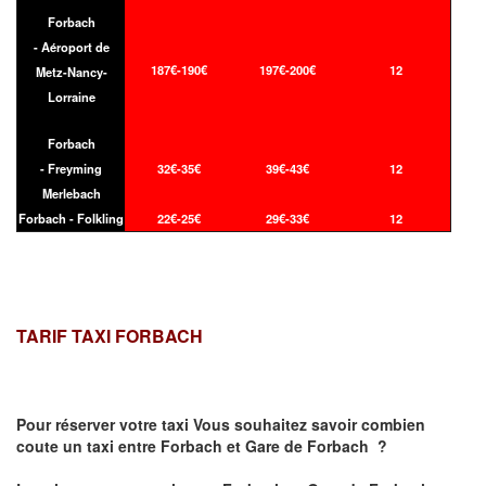
Forbach
- Aéroport de
187€-190€
197€-200€
12
Metz-Nancy-
Lorraine
Forbach
- Freyming
32€-35€
39€-43€
12
Merlebach
Forbach - Folkling
22€-25€
29€-33€
12
TARIF TAXI FORBACH
Pour réserver votre taxi Vous souhaitez savoir
combien
coute un taxi
entre Forbach et Gare de Forbach ?