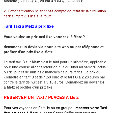
Moselle ) = 3.08 € + ( 20 km X 1.84 € ) = 39.88 €
✓ Cette tarification ne tient pas compte de l'état de la circulation
et des imprévus liés à la route
Tarif Taxi à Metz à prix fixe
Vous voulez un prix taxi fixe votre taxi à
Metz
?
demandez un devis via notre site web ou par téléphone et
profitez d'un prix fixe à
Metz
Le tarif taxi B sur
Metz
c'est le tarif pour un kilomètre, applicable
pour une course aller et retour de nuit du lundi au samedi inclus
ou de jour et de nuit les dimanches et jours fériés .Le prix du
kilomètre en tarif B et de 1.59 euro et le tarif C à 2.20 euros par
contre le tarif de nuit est a 3.18 euros .Demandez un devis taxi
à
Metz
et profiter d'un prix fixe
RESERVER UN TAXI 7 PLACES A
Metz
Pour vos voyages en Famille ou en groupe ,
réserver votre Taxi
Van 7 places à
Metz
avec un Grand Coffre pour tous vos