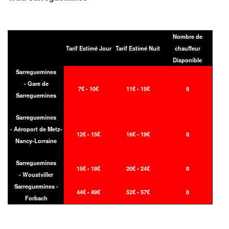
Nombre de
Tarif Estimé Jour
Tarif Estimé Nuit
chauffeur
Disponible
Sarreguemines
- Gare de
7€ - 10€
11€ - 15€
8
Sarreguemines
Sarreguemines
- Aéroport de Metz-
12€ - 15€
16€ - 19€
8
Nancy-Lorraine
Sarreguemines
15€ - 18€
20€ - 24€
8
- Woustviller
Sarreguemines -
44€ - 49€
52€ - 57€
8
Forbach