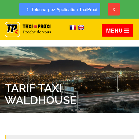
📱 Téléchargez Application TaxiProxi
X
MENU
TARIF TAXI
WALDHOUSE