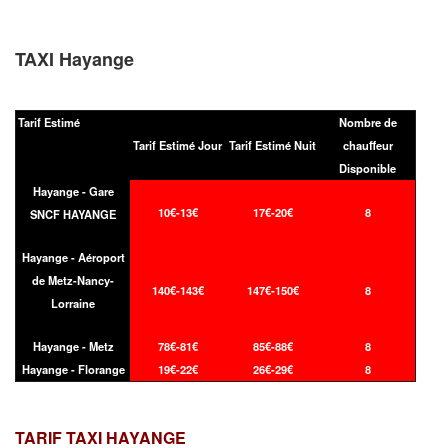
TAXI Hayange
Tarif Estimé
Nombre de
Tarif Estimé Jour
Tarif Estimé Nuit
chauffeur
Disponible
Hayange - Gare
10€-13€
17€-20€
8
SNCF HAYANGE
Hayange - Aéroport
de Metz-Nancy-
140€-143€
147€-150€
8
Lorraine
Hayange - Metz
78€-81€
85€-88€
8
Hayange - Florange
19€-22€
26€-29€
8
TARIF TAXI
HAYANGE