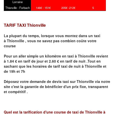
Lorraine
Thionville - Forbach
146€ - 151€
205€ -212€
5
TARIF TAXI Thionville
La plupart du temps, lorsque vous montez dans un taxi
à
Thionville
,
vous ne savez pas combien
coûte
votre
course
Pour un aller simple un kilomètre en taxi à
Thionville
revient
à 1.84 € en tarif de jour et 2.60 € en tarif de nuit .Tout en
sachant que les horaires de tarif taxi de nuit à
Thionville
et
de 19h et 7h
Déposez votre demande de devis taxi sur
Thionville
via notre
site
c'est la garantie de bénéficier
d'un prix fixe, transparent
et compétitif .
Quel est la tarification d'une course de taxi de
Thionville à