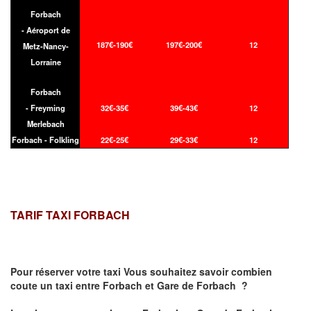
Forbach
- Aéroport de
187€-190€
197€-200€
12
Metz-Nancy-
Lorraine
Forbach
- Freyming
32€-35€
39€-43€
12
Merlebach
Forbach - Folkling
22€-25€
29€-33€
12
TARIF TAXI FORBACH
Pour réserver votre taxi Vous souhaitez savoir
combien
coute un taxi
entre Forbach et Gare de Forbach ?