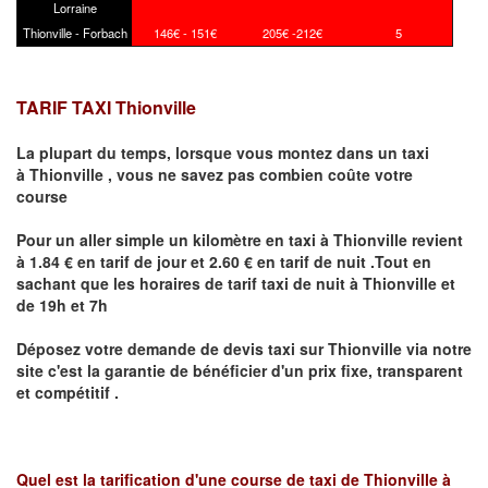
Lorraine
Thionville - Forbach
146€ - 151€
205€ -212€
5
TARIF TAXI Thionville
La plupart du temps, lorsque vous montez dans un taxi
à
Thionville
,
vous ne savez pas combien
coûte
votre
course
Pour un aller simple un kilomètre en taxi à
Thionville
revient
à 1.84 € en tarif de jour et 2.60 € en tarif de nuit .Tout en
sachant que les horaires de tarif taxi de nuit à
Thionville
et
de 19h et 7h
Déposez votre demande de devis taxi sur
Thionville
via notre
site
c'est la garantie de bénéficier
d'un prix fixe, transparent
et compétitif .
Quel est la tarification d'une course de taxi de
Thionville à