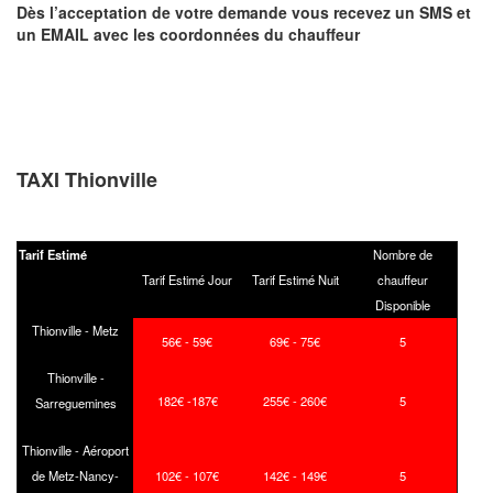
Dès l’acceptation de votre demande
vous recevez
un SMS et
un EMAIL
avec les coordonnées du chauffeur
TAXI Thionville
Tarif Estimé
Nombre de
Tarif Estimé Jour
Tarif Estimé Nuit
chauffeur
Disponible
Thionville - Metz
56€ - 59€
69€ - 75€
5
Thionville -
182€ -187€
255€ - 260€
5
Sarreguemines
Thionville - Aéroport
de Metz-Nancy-
102€ - 107€
142€ - 149€
5