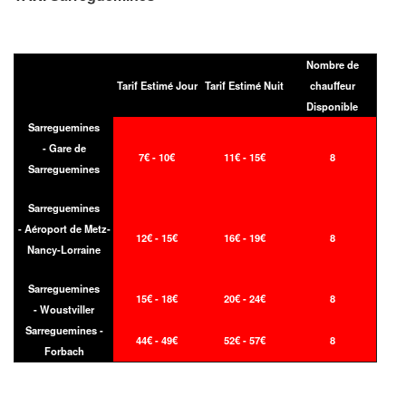
Nombre de
Tarif Estimé Jour
Tarif Estimé Nuit
chauffeur
Disponible
Sarreguemines
- Gare de
7€ - 10€
11€ - 15€
8
Sarreguemines
Sarreguemines
- Aéroport de Metz-
12€ - 15€
16€ - 19€
8
Nancy-Lorraine
Sarreguemines
15€ - 18€
20€ - 24€
8
- Woustviller
Sarreguemines -
44€ - 49€
52€ - 57€
8
Forbach