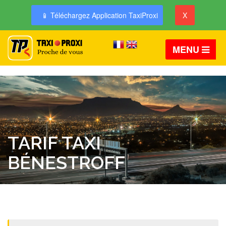
📱 Téléchargez Application TaxiProxi
X
MENU
TARIF TAXI
BÉNESTROFF