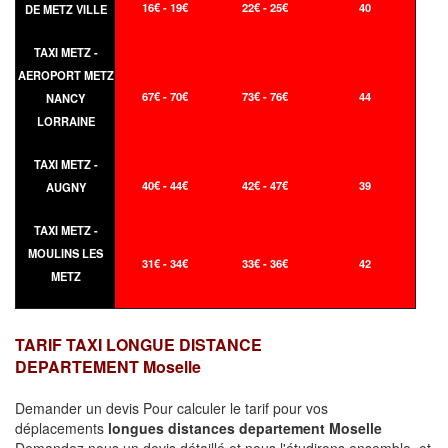
16€ - 19€
22€ - 25€
40
DE METZ VILLE
TAXI METZ -
AEROPORT METZ
67€ - 70€
73€ - 76€
44
NANCY
LORRAINE
TAXI METZ -
40€ - 44€
42€ - 47€
39
AUGNY
TAXI METZ -
MOULINS LES
31€ - 34€
33€ - 36€
42
METZ
TARIF TAXI LONGUE DISTANCE
DEPARTEMENT Moselle
Demander un devis Pour calculer le tarif pour vos
déplacements
longues
distances departement Moselle