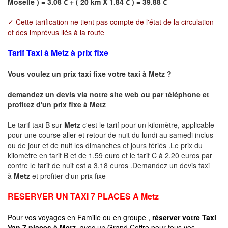
Moselle ) = 3.08 € + ( 20 km X 1.84 € ) = 39.88 €
✓ Cette tarification ne tient pas compte de l'état de la circulation
et des imprévus liés à la route
Tarif Taxi à Metz à prix fixe
Vous voulez un prix taxi fixe votre taxi à
Metz
?
demandez un devis via notre site web ou par téléphone et
profitez d'un prix fixe à
Metz
Le tarif taxi B sur
Metz
c'est le tarif pour un kilomètre, applicable
pour une course aller et retour de nuit du lundi au samedi inclus
ou de jour et de nuit les dimanches et jours fériés .Le prix du
kilomètre en tarif B et de 1.59 euro et le tarif C à 2.20 euros par
contre le tarif de nuit est a 3.18 euros .Demandez un devis taxi
à
Metz
et profiter d'un prix fixe
RESERVER UN TAXI 7 PLACES A
Metz
Pour vos voyages en Famille ou en groupe ,
réserver votre Taxi
Van 7 places à
Metz
avec un Grand Coffre pour tous vos