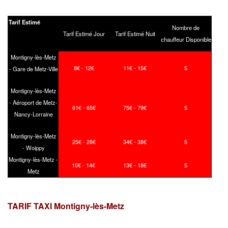
Tarif Estimé
Nombre de
Tarif Estimé Jour
Tarif Estimé Nuit
chauffeur Disponible
Montigny-lès-Metz
8€ - 12€
11€ - 15€
5
- Gare de Metz-Ville
Montigny-lès-Metz
- Aéroport de Metz-
61€ - 65€
75€ - 79€
5
Nancy-Lorraine
Montigny-lès-Metz
25€ - 28€
34€ - 38€
5
- Woippy
Montigny-lès-Metz -
10€ - 14€
13€ - 18€
5
Metz
TARIF TAXI Montigny-lès-Metz