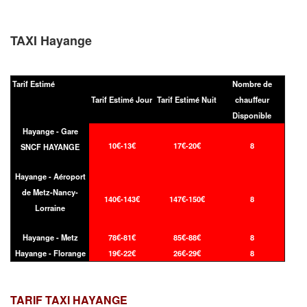
TAXI Hayange
Tarif Estimé
Nombre de
Tarif Estimé Jour
Tarif Estimé Nuit
chauffeur
Disponible
Hayange - Gare
10€-13€
17€-20€
8
SNCF HAYANGE
Hayange - Aéroport
de Metz-Nancy-
140€-143€
147€-150€
8
Lorraine
Hayange - Metz
78€-81€
85€-88€
8
Hayange - Florange
19€-22€
26€-29€
8
TARIF TAXI
HAYANGE