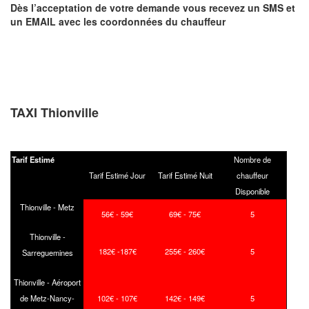
Dès l’acceptation de votre demande
vous recevez
un SMS et
un EMAIL
avec les coordonnées du chauffeur
TAXI Thionville
Tarif Estimé
Nombre de
Tarif Estimé Jour
Tarif Estimé Nuit
chauffeur
Disponible
Thionville - Metz
56€ - 59€
69€ - 75€
5
Thionville -
182€ -187€
255€ - 260€
5
Sarreguemines
Thionville - Aéroport
de Metz-Nancy-
102€ - 107€
142€ - 149€
5