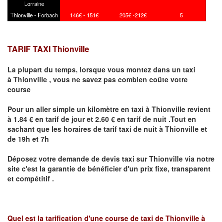
Lorraine
Thionville - Forbach
146€ - 151€
205€ -212€
5
TARIF TAXI Thionville
La plupart du temps, lorsque vous montez dans un taxi
à
Thionville
,
vous ne savez pas combien
coûte
votre
course
Pour un aller simple un kilomètre en taxi à
Thionville
revient
à 1.84 € en tarif de jour et 2.60 € en tarif de nuit .Tout en
sachant que les horaires de tarif taxi de nuit à
Thionville
et
de 19h et 7h
Déposez votre demande de devis taxi sur
Thionville
via notre
site
c'est la garantie de bénéficier
d'un prix fixe, transparent
et compétitif .
Quel est la tarification d'une course de taxi de
Thionville à