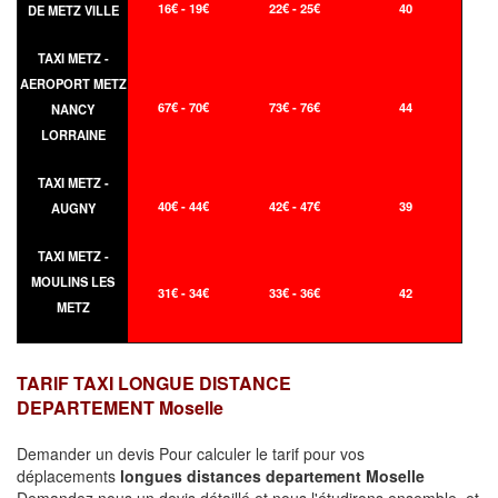
16€ - 19€
22€ - 25€
40
DE METZ VILLE
TAXI METZ -
AEROPORT METZ
67€ - 70€
73€ - 76€
44
NANCY
LORRAINE
TAXI METZ -
40€ - 44€
42€ - 47€
39
AUGNY
TAXI METZ -
MOULINS LES
31€ - 34€
33€ - 36€
42
METZ
TARIF TAXI LONGUE DISTANCE
DEPARTEMENT Moselle
Demander un devis Pour calculer le tarif pour vos
déplacements
longues
distances departement Moselle