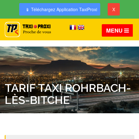
📱 Téléchargez Application TaxiProxi
X
MENU
TARIF TAXI ROHRBACH-
LÈS-BITCHE