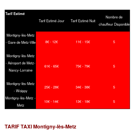
Tarif Estimé
Nombre de
Tarif Estimé Jour
Tarif Estimé Nuit
chauffeur Disponible
Montigny-lès-Metz
8€ - 12€
11€ - 15€
5
- Gare de Metz-Ville
Montigny-lès-Metz
- Aéroport de Metz-
61€ - 65€
75€ - 79€
5
Nancy-Lorraine
Montigny-lès-Metz
25€ - 28€
34€ - 38€
5
- Woippy
Montigny-lès-Metz -
10€ - 14€
13€ - 18€
5
Metz
TARIF TAXI Montigny-lès-Metz