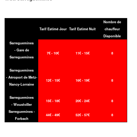
Nombre de
Tarif Estimé Jour
Tarif Estimé Nuit
chauffeur
Disponible
Sarreguemines
- Gare de
7€ - 10€
11€ - 15€
8
Sarreguemines
Sarreguemines
- Aéroport de Metz-
12€ - 15€
16€ - 19€
8
Nancy-Lorraine
Sarreguemines
15€ - 18€
20€ - 24€
8
- Woustviller
Sarreguemines -
44€ - 49€
52€ - 57€
8
Forbach