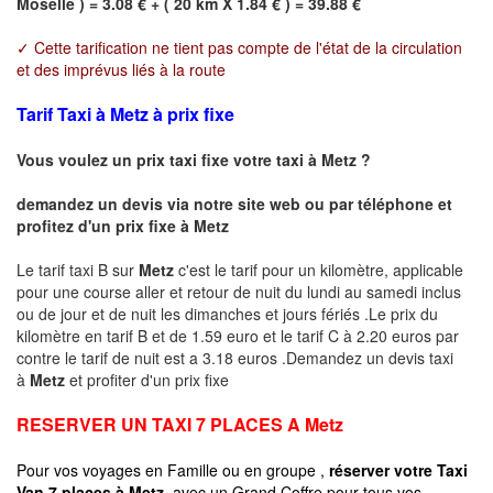
Moselle ) = 3.08 € + ( 20 km X 1.84 € ) = 39.88 €
✓ Cette tarification ne tient pas compte de l'état de la circulation
et des imprévus liés à la route
Tarif Taxi à Metz à prix fixe
Vous voulez un prix taxi fixe votre taxi à
Metz
?
demandez un devis via notre site web ou par téléphone et
profitez d'un prix fixe à
Metz
Le tarif taxi B sur
Metz
c'est le tarif pour un kilomètre, applicable
pour une course aller et retour de nuit du lundi au samedi inclus
ou de jour et de nuit les dimanches et jours fériés .Le prix du
kilomètre en tarif B et de 1.59 euro et le tarif C à 2.20 euros par
contre le tarif de nuit est a 3.18 euros .Demandez un devis taxi
à
Metz
et profiter d'un prix fixe
RESERVER UN TAXI 7 PLACES A
Metz
Pour vos voyages en Famille ou en groupe ,
réserver votre Taxi
Van 7 places à
Metz
avec un Grand Coffre pour tous vos