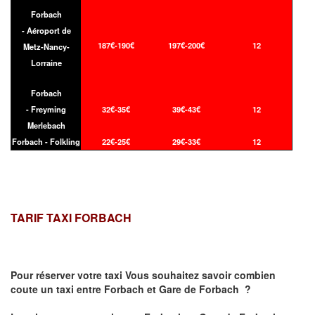
Forbach
- Aéroport de
187€-190€
197€-200€
12
Metz-Nancy-
Lorraine
Forbach
- Freyming
32€-35€
39€-43€
12
Merlebach
Forbach - Folkling
22€-25€
29€-33€
12
TARIF TAXI FORBACH
Pour réserver votre taxi Vous souhaitez savoir
combien
coute un taxi
entre Forbach et Gare de Forbach ?