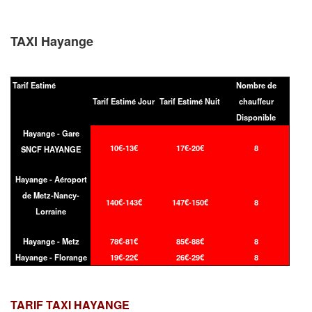
TAXI Hayange
Tarif Estimé
Nombre de
Tarif Estimé Jour
Tarif Estimé Nuit
chauffeur
Disponible
Hayange - Gare
10€-13€
17€-20€
8
SNCF HAYANGE
Hayange - Aéroport
de Metz-Nancy-
140€-143€
147€-150€
8
Lorraine
Hayange - Metz
78€-81€
85€-88€
8
Hayange - Florange
19€-22€
26€-29€
8
TARIF TAXI
HAYANGE