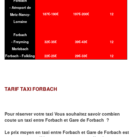
Forbach
- Aéroport de
187€-190€
197€-200€
12
Metz-Nancy-
Lorraine
Forbach
- Freyming
32€-35€
39€-43€
12
Merlebach
Forbach - Folkling
22€-25€
29€-33€
12
TARIF TAXI FORBACH
Pour réserver votre taxi Vous souhaitez savoir
combien
coute un taxi
entre Forbach et Gare de Forbach ?
Le prix moyen en taxi entre Forbach et Gare de Forbach est