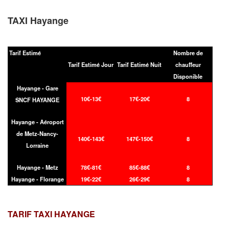
TAXI Hayange
Tarif Estimé
Nombre de
Tarif Estimé Jour
Tarif Estimé Nuit
chauffeur
Disponible
Hayange - Gare
10€-13€
17€-20€
8
SNCF HAYANGE
Hayange - Aéroport
de Metz-Nancy-
140€-143€
147€-150€
8
Lorraine
Hayange - Metz
78€-81€
85€-88€
8
Hayange - Florange
19€-22€
26€-29€
8
TARIF TAXI
HAYANGE