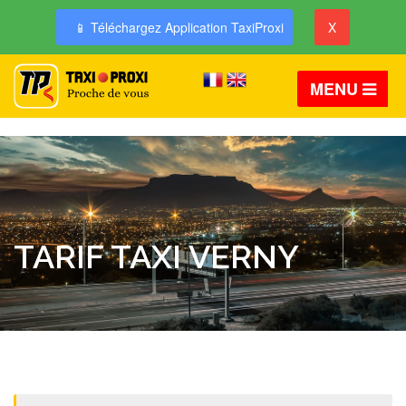
📱 Téléchargez Application TaxiProxi
X
MENU
TARIF TAXI VERNY