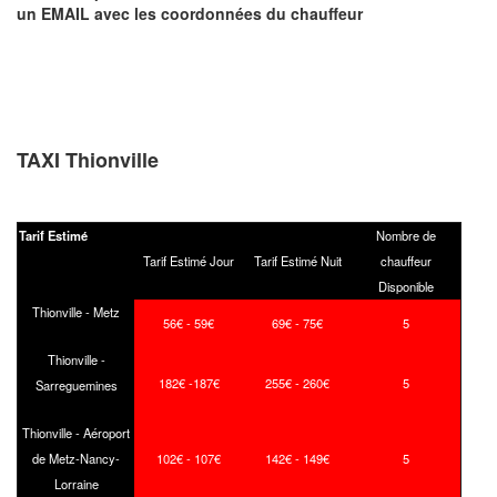
un EMAIL
avec les coordonnées du chauffeur
TAXI Thionville
Tarif Estimé
Nombre de
Tarif Estimé Jour
Tarif Estimé Nuit
chauffeur
Disponible
Thionville - Metz
56€ - 59€
69€ - 75€
5
Thionville -
182€ -187€
255€ - 260€
5
Sarreguemines
Thionville - Aéroport
de Metz-Nancy-
102€ - 107€
142€ - 149€
5
Lorraine