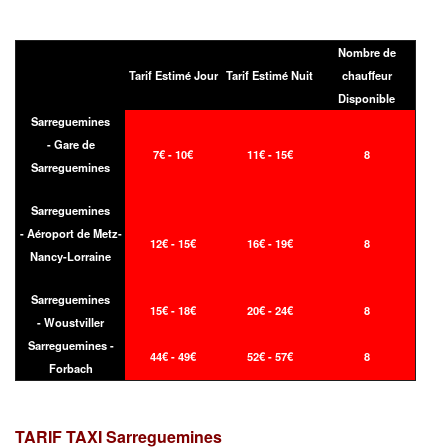
Nombre de
Tarif Estimé Jour
Tarif Estimé Nuit
chauffeur
Disponible
Sarreguemines
- Gare de
7€ - 10€
11€ - 15€
8
Sarreguemines
Sarreguemines
- Aéroport de Metz-
12€ - 15€
16€ - 19€
8
Nancy-Lorraine
Sarreguemines
15€ - 18€
20€ - 24€
8
- Woustviller
Sarreguemines -
44€ - 49€
52€ - 57€
8
Forbach
TARIF TAXI
Sarreguemines