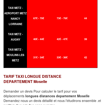
TAXI METZ -
AEROPORT METZ
67€ - 70€
73€ - 76€
44
NANCY
LORRAINE
TAXI METZ -
40€ - 44€
42€ - 47€
39
AUGNY
TAXI METZ -
MOULINS LES
31€ - 34€
33€ - 36€
42
METZ
TARIF TAXI LONGUE DISTANCE
DEPARTEMENT Moselle
Demander un devis Pour calculer le tarif pour vos
déplacements
longues
distances departement Moselle
Demandez nous un devis détaillé et nous l'étudirons ensemble .et