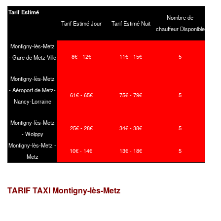
Tarif Estimé
Nombre de
Tarif Estimé Jour
Tarif Estimé Nuit
chauffeur Disponible
Montigny-lès-Metz
8€ - 12€
11€ - 15€
5
- Gare de Metz-Ville
Montigny-lès-Metz
- Aéroport de Metz-
61€ - 65€
75€ - 79€
5
Nancy-Lorraine
Montigny-lès-Metz
25€ - 28€
34€ - 38€
5
- Woippy
Montigny-lès-Metz -
10€ - 14€
13€ - 18€
5
Metz
TARIF TAXI Montigny-lès-Metz