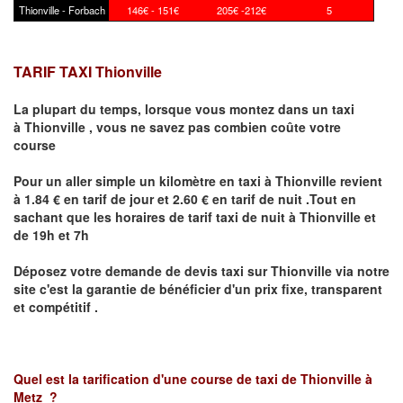
Thionville - Forbach
146€ - 151€
205€ -212€
5
TARIF TAXI Thionville
La plupart du temps, lorsque vous montez dans un taxi
à
Thionville
,
vous ne savez pas combien
coûte
votre
course
Pour un aller simple un kilomètre en taxi à
Thionville
revient
à 1.84 € en tarif de jour et 2.60 € en tarif de nuit .Tout en
sachant que les horaires de tarif taxi de nuit à
Thionville
et
de 19h et 7h
Déposez votre demande de devis taxi sur
Thionville
via notre
site
c'est la garantie de bénéficier
d'un prix fixe, transparent
et compétitif .
Quel est la tarification d'une course de taxi de
Thionville à
Metz
?