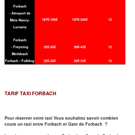
Forbach
- Aéroport de
187€-190€
197€-200€
12
Metz-Nancy-
Lorraine
Forbach
- Freyming
32€-35€
39€-43€
12
Merlebach
Forbach - Folkling
22€-25€
29€-33€
12
TARIF TAXI FORBACH
Pour réserver votre taxi Vous souhaitez savoir
combien
coute un taxi
entre Forbach et Gare de Forbach ?