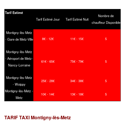
Tarif Estimé
Nombre de
Tarif Estimé Jour
Tarif Estimé Nuit
chauffeur Disponible
Montigny-lès-Metz
8€ - 12€
11€ - 15€
5
- Gare de Metz-Ville
Montigny-lès-Metz
- Aéroport de Metz-
61€ - 65€
75€ - 79€
5
Nancy-Lorraine
Montigny-lès-Metz
25€ - 28€
34€ - 38€
5
- Woippy
Montigny-lès-Metz -
10€ - 14€
13€ - 18€
5
Metz
TARIF TAXI Montigny-lès-Metz