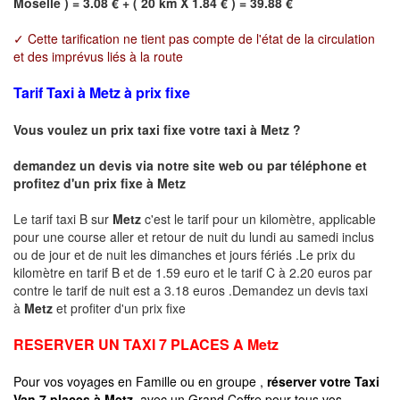
Moselle ) = 3.08 € + ( 20 km X 1.84 € ) = 39.88 €
✓ Cette tarification ne tient pas compte de l'état de la circulation
et des imprévus liés à la route
Tarif Taxi à Metz à prix fixe
Vous voulez un prix taxi fixe votre taxi à
Metz
?
demandez un devis via notre site web ou par téléphone et
profitez d'un prix fixe à
Metz
Le tarif taxi B sur
Metz
c'est le tarif pour un kilomètre, applicable
pour une course aller et retour de nuit du lundi au samedi inclus
ou de jour et de nuit les dimanches et jours fériés .Le prix du
kilomètre en tarif B et de 1.59 euro et le tarif C à 2.20 euros par
contre le tarif de nuit est a 3.18 euros .Demandez un devis taxi
à
Metz
et profiter d'un prix fixe
RESERVER UN TAXI 7 PLACES A
Metz
Pour vos voyages en Famille ou en groupe ,
réserver votre Taxi
Van 7 places à
Metz
avec un Grand Coffre pour tous vos