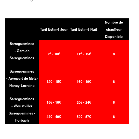
Nombre de
Tarif Estimé Jour
Tarif Estimé Nuit
chauffeur
Disponible
Sarreguemines
- Gare de
7€ - 10€
11€ - 15€
8
Sarreguemines
Sarreguemines
- Aéroport de Metz-
12€ - 15€
16€ - 19€
8
Nancy-Lorraine
Sarreguemines
15€ - 18€
20€ - 24€
8
- Woustviller
Sarreguemines -
44€ - 49€
52€ - 57€
8
Forbach