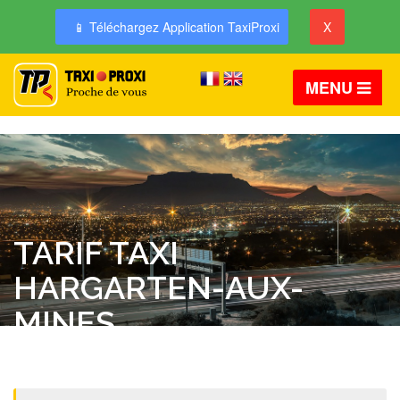
📱 Téléchargez Application TaxiProxi
X
MENU
TARIF TAXI
HARGARTEN-AUX-
MINES