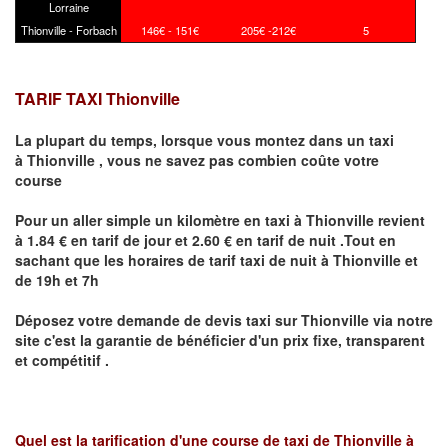
Lorraine
Thionville - Forbach
146€ - 151€
205€ -212€
5
TARIF TAXI Thionville
La plupart du temps, lorsque vous montez dans un taxi
à
Thionville
,
vous ne savez pas combien
coûte
votre
course
Pour un aller simple un kilomètre en taxi à
Thionville
revient
à 1.84 € en tarif de jour et 2.60 € en tarif de nuit .Tout en
sachant que les horaires de tarif taxi de nuit à
Thionville
et
de 19h et 7h
Déposez votre demande de devis taxi sur
Thionville
via notre
site
c'est la garantie de bénéficier
d'un prix fixe, transparent
et compétitif .
Quel est la tarification d'une course de taxi de
Thionville à