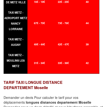
16€ - 19€
22€ - 25€
40
DE METZ VILLE
TAXI METZ -
AEROPORT METZ
67€ - 70€
73€ - 76€
44
NANCY
LORRAINE
TAXI METZ -
40€ - 44€
42€ - 47€
39
AUGNY
TAXI METZ -
MOULINS LES
31€ - 34€
33€ - 36€
42
METZ
TARIF TAXI LONGUE DISTANCE
DEPARTEMENT Moselle
Demander un devis Pour calculer le tarif pour vos
déplacements
longues
distances departement Moselle