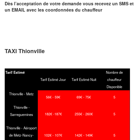
Dès l’acceptation de votre demande
vous recevez
un SMS et
un EMAIL
avec les coordonnées du chauffeur
TAXI Thionville
Tarif Estimé
Nombre de
Tarif Estimé Jour
Tarif Estimé Nuit
chauffeur
Disponible
Thionville - Metz
56€ - 59€
69€ - 75€
5
Thionville -
182€ -187€
255€ - 260€
5
Sarreguemines
Thionville - Aéroport
de Metz-Nancy-
102€ - 107€
142€ - 149€
5