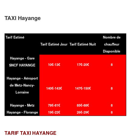
TAXI Hayange
Tarif Estimé
Nombre de
Tarif Estimé Jour
Tarif Estimé Nuit
chauffeur
Disponible
Hayange - Gare
10€-13€
17€-20€
8
SNCF HAYANGE
Hayange - Aéroport
de Metz-Nancy-
140€-143€
147€-150€
8
Lorraine
Hayange - Metz
78€-81€
85€-88€
8
Hayange - Florange
19€-22€
26€-29€
8
TARIF TAXI
HAYANGE