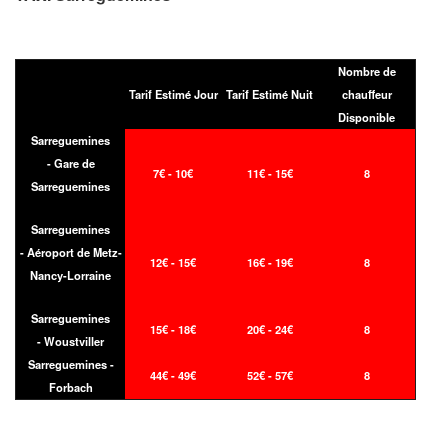
Nombre de
Tarif Estimé Jour
Tarif Estimé Nuit
chauffeur
Disponible
Sarreguemines
- Gare de
7€ - 10€
11€ - 15€
8
Sarreguemines
Sarreguemines
- Aéroport de Metz-
12€ - 15€
16€ - 19€
8
Nancy-Lorraine
Sarreguemines
15€ - 18€
20€ - 24€
8
- Woustviller
Sarreguemines -
44€ - 49€
52€ - 57€
8
Forbach