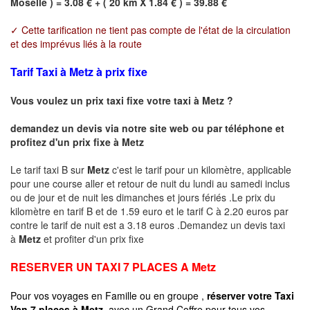
Moselle ) = 3.08 € + ( 20 km X 1.84 € ) = 39.88 €
✓ Cette tarification ne tient pas compte de l'état de la circulation
et des imprévus liés à la route
Tarif Taxi à Metz à prix fixe
Vous voulez un prix taxi fixe votre taxi à
Metz
?
demandez un devis via notre site web ou par téléphone et
profitez d'un prix fixe à
Metz
Le tarif taxi B sur
Metz
c'est le tarif pour un kilomètre, applicable
pour une course aller et retour de nuit du lundi au samedi inclus
ou de jour et de nuit les dimanches et jours fériés .Le prix du
kilomètre en tarif B et de 1.59 euro et le tarif C à 2.20 euros par
contre le tarif de nuit est a 3.18 euros .Demandez un devis taxi
à
Metz
et profiter d'un prix fixe
RESERVER UN TAXI 7 PLACES A
Metz
Pour vos voyages en Famille ou en groupe ,
réserver votre Taxi
Van 7 places à
Metz
avec un Grand Coffre pour tous vos