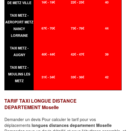
16€ - 19€
22€ - 25€
40
DE METZ VILLE
TAXI METZ -
AEROPORT METZ
67€ - 70€
73€ - 76€
44
NANCY
LORRAINE
TAXI METZ -
40€ - 44€
42€ - 47€
39
AUGNY
TAXI METZ -
MOULINS LES
31€ - 34€
33€ - 36€
42
METZ
TARIF TAXI LONGUE DISTANCE
DEPARTEMENT Moselle
Demander un devis Pour calculer le tarif pour vos
déplacements
longues
distances departement Moselle