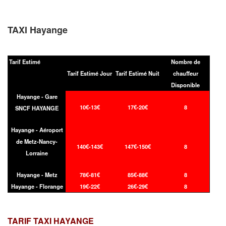
TAXI Hayange
Tarif Estimé
Nombre de
Tarif Estimé Jour
Tarif Estimé Nuit
chauffeur
Disponible
Hayange - Gare
10€-13€
17€-20€
8
SNCF HAYANGE
Hayange - Aéroport
de Metz-Nancy-
140€-143€
147€-150€
8
Lorraine
Hayange - Metz
78€-81€
85€-88€
8
Hayange - Florange
19€-22€
26€-29€
8
TARIF TAXI
HAYANGE