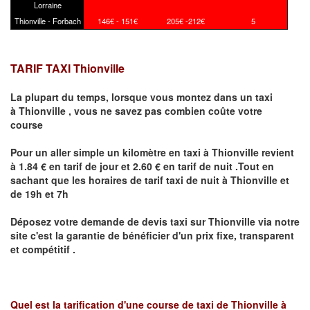
Lorraine
Thionville - Forbach
146€ - 151€
205€ -212€
5
TARIF TAXI Thionville
La plupart du temps, lorsque vous montez dans un taxi
à
Thionville
,
vous ne savez pas combien
coûte
votre
course
Pour un aller simple un kilomètre en taxi à
Thionville
revient
à 1.84 € en tarif de jour et 2.60 € en tarif de nuit .Tout en
sachant que les horaires de tarif taxi de nuit à
Thionville
et
de 19h et 7h
Déposez votre demande de devis taxi sur
Thionville
via notre
site
c'est la garantie de bénéficier
d'un prix fixe, transparent
et compétitif .
Quel est la tarification d'une course de taxi de
Thionville à