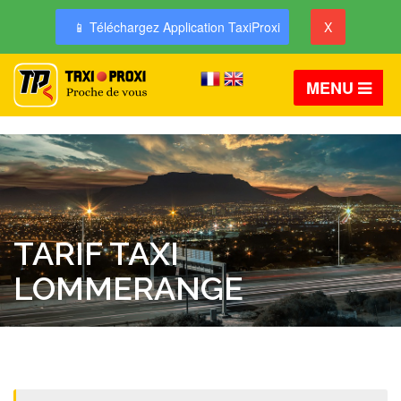
📱 Téléchargez Application TaxiProxi
X
MENU
TARIF TAXI
LOMMERANGE