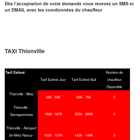
Dès l’acceptation de votre demande
vous recevez
un SMS et
un EMAIL
avec les coordonnées du chauffeur
TAXI Thionville
Tarif Estimé
Nombre de
Tarif Estimé Jour
Tarif Estimé Nuit
chauffeur
Disponible
Thionville - Metz
56€ - 59€
69€ - 75€
5
Thionville -
182€ -187€
255€ - 260€
5
Sarreguemines
Thionville - Aéroport
de Metz-Nancy-
102€ - 107€
142€ - 149€
5