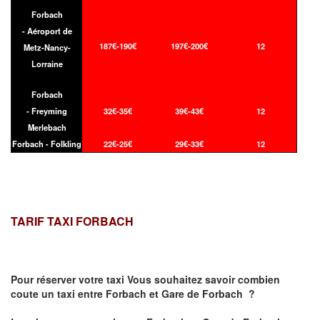
Forbach
- Aéroport de
187€-190€
197€-200€
12
Metz-Nancy-
Lorraine
Forbach
- Freyming
32€-35€
39€-43€
12
Merlebach
Forbach - Folkling
22€-25€
29€-33€
12
TARIF TAXI FORBACH
Pour réserver votre taxi Vous souhaitez savoir
combien
coute un taxi
entre Forbach et Gare de Forbach ?