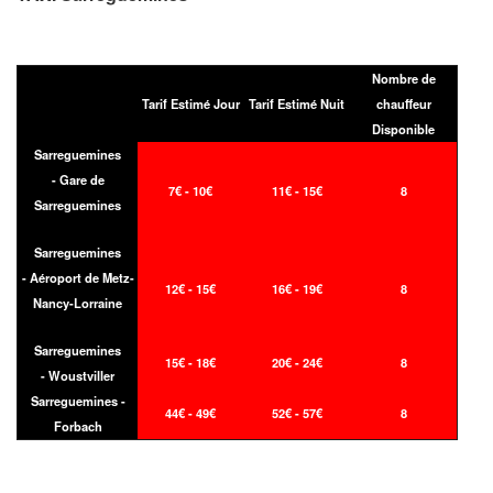
Nombre de
Tarif Estimé Jour
Tarif Estimé Nuit
chauffeur
Disponible
Sarreguemines
- Gare de
7€ - 10€
11€ - 15€
8
Sarreguemines
Sarreguemines
- Aéroport de Metz-
12€ - 15€
16€ - 19€
8
Nancy-Lorraine
Sarreguemines
15€ - 18€
20€ - 24€
8
- Woustviller
Sarreguemines -
44€ - 49€
52€ - 57€
8
Forbach