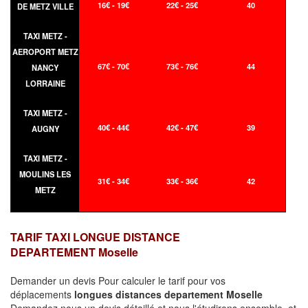
16€ - 19€
22€ - 25€
40
DE METZ VILLE
TAXI METZ -
AEROPORT METZ
67€ - 70€
73€ - 76€
44
NANCY
LORRAINE
TAXI METZ -
40€ - 44€
42€ - 47€
39
AUGNY
TAXI METZ -
MOULINS LES
31€ - 34€
33€ - 36€
42
METZ
TARIF TAXI LONGUE DISTANCE
DEPARTEMENT Moselle
Demander un devis Pour calculer le tarif pour vos
déplacements
longues
distances departement Moselle