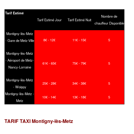
Tarif Estimé
Nombre de
Tarif Estimé Jour
Tarif Estimé Nuit
chauffeur Disponible
Montigny-lès-Metz
8€ - 12€
11€ - 15€
5
- Gare de Metz-Ville
Montigny-lès-Metz
- Aéroport de Metz-
61€ - 65€
75€ - 79€
5
Nancy-Lorraine
Montigny-lès-Metz
25€ - 28€
34€ - 38€
5
- Woippy
Montigny-lès-Metz -
10€ - 14€
13€ - 18€
5
Metz
TARIF TAXI Montigny-lès-Metz