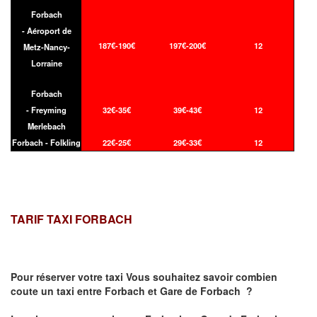
Forbach
- Aéroport de
187€-190€
197€-200€
12
Metz-Nancy-
Lorraine
Forbach
- Freyming
32€-35€
39€-43€
12
Merlebach
Forbach - Folkling
22€-25€
29€-33€
12
TARIF TAXI FORBACH
Pour réserver votre taxi Vous souhaitez savoir
combien
coute un taxi
entre Forbach et Gare de Forbach ?