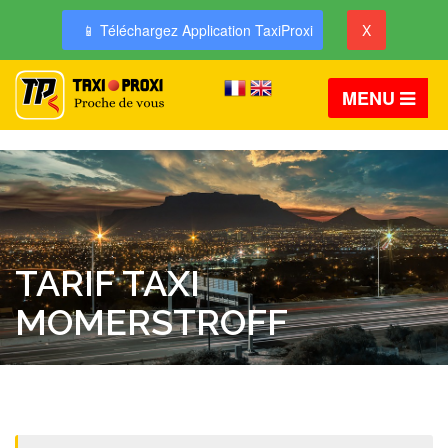
📱 Téléchargez Application TaxiProxi
X
MENU
TARIF TAXI
MOMERSTROFF