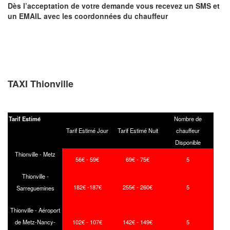
Dès l’acceptation de votre demande
vous recevez
un SMS et
un EMAIL
avec les coordonnées du chauffeur
TAXI Thionville
Tarif Estimé
Nombre de
Tarif Estimé Jour
Tarif Estimé Nuit
chauffeur
Disponible
Thionville - Metz
56€ - 59€
69€ - 75€
5
Thionville -
182€ -187€
255€ - 260€
5
Sarreguemines
Thionville - Aéroport
de Metz-Nancy-
102€ - 107€
142€ - 149€
5