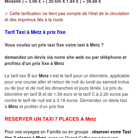
Moselle ) = 3.08 € + ( 20 km X 1.84 € ) = 39.88 €
✓ Cette tarification ne tient pas compte de l'état de la circulation
et des imprévus liés à la route
Tarif Taxi à Metz à prix fixe
Vous voulez un prix taxi fixe votre taxi à
Metz
?
demandez un devis via notre site web ou par téléphone et
profitez d'un prix fixe à
Metz
Le tarif taxi B sur
Metz
c'est le tarif pour un kilomètre, applicable
pour une course aller et retour de nuit du lundi au samedi inclus
ou de jour et de nuit les dimanches et jours fériés .Le prix du
kilomètre en tarif B et de 1.59 euro et le tarif C à 2.20 euros par
contre le tarif de nuit est a 3.18 euros .Demandez un devis taxi
à
Metz
et profiter d'un prix fixe
RESERVER UN TAXI 7 PLACES A
Metz
Pour vos voyages en Famille ou en groupe ,
réserver votre Taxi
Van 7 places à
Metz
avec un Grand Coffre pour tous vos