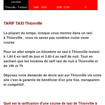
Lorraine
Thionville - Forbach
146€ - 151€
205€ -212€
5
TARIF TAXI Thionville
La plupart du temps, lorsque vous montez dans un taxi
à
Thionville
,
vous ne savez pas combien
coûte
votre
course
Pour un aller simple un kilomètre en taxi à
Thionville
revient
à 1.84 € en tarif de jour et 2.60 € en tarif de nuit .Tout en
sachant que les horaires de tarif taxi de nuit à
Thionville
et
de 19h et 7h
Déposez votre demande de devis taxi sur
Thionville
via notre
site
c'est la garantie de bénéficier
d'un prix fixe, transparent
et compétitif .
Quel est la tarification d'une course de taxi de
Thionville à