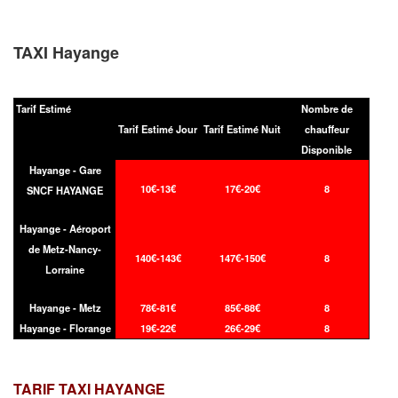
TAXI Hayange
Tarif Estimé
Nombre de
Tarif Estimé Jour
Tarif Estimé Nuit
chauffeur
Disponible
Hayange - Gare
10€-13€
17€-20€
8
SNCF HAYANGE
Hayange - Aéroport
de Metz-Nancy-
140€-143€
147€-150€
8
Lorraine
Hayange - Metz
78€-81€
85€-88€
8
Hayange - Florange
19€-22€
26€-29€
8
TARIF TAXI
HAYANGE