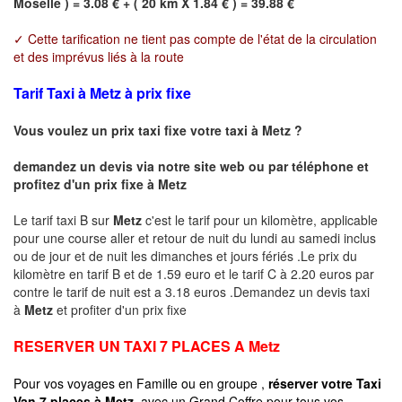
Moselle ) = 3.08 € + ( 20 km X 1.84 € ) = 39.88 €
✓ Cette tarification ne tient pas compte de l'état de la circulation
et des imprévus liés à la route
Tarif Taxi à Metz à prix fixe
Vous voulez un prix taxi fixe votre taxi à
Metz
?
demandez un devis via notre site web ou par téléphone et
profitez d'un prix fixe à
Metz
Le tarif taxi B sur
Metz
c'est le tarif pour un kilomètre, applicable
pour une course aller et retour de nuit du lundi au samedi inclus
ou de jour et de nuit les dimanches et jours fériés .Le prix du
kilomètre en tarif B et de 1.59 euro et le tarif C à 2.20 euros par
contre le tarif de nuit est a 3.18 euros .Demandez un devis taxi
à
Metz
et profiter d'un prix fixe
RESERVER UN TAXI 7 PLACES A
Metz
Pour vos voyages en Famille ou en groupe ,
réserver votre Taxi
Van 7 places à
Metz
avec un Grand Coffre pour tous vos