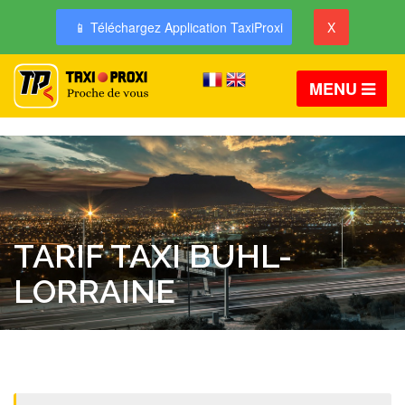
📱 Téléchargez Application TaxiProxi
X
MENU
TARIF TAXI BUHL-
LORRAINE