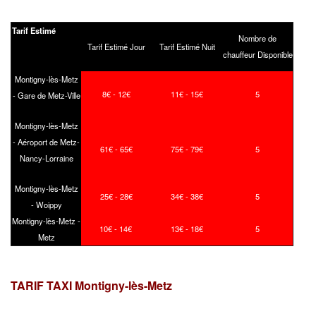
Tarif Estimé
Nombre de
Tarif Estimé Jour
Tarif Estimé Nuit
chauffeur Disponible
Montigny-lès-Metz
8€ - 12€
11€ - 15€
5
- Gare de Metz-Ville
Montigny-lès-Metz
- Aéroport de Metz-
61€ - 65€
75€ - 79€
5
Nancy-Lorraine
Montigny-lès-Metz
25€ - 28€
34€ - 38€
5
- Woippy
Montigny-lès-Metz -
10€ - 14€
13€ - 18€
5
Metz
TARIF TAXI Montigny-lès-Metz