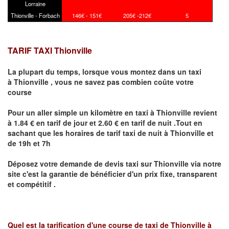
Lorraine
Thionville - Forbach
146€ - 151€
205€ -212€
5
TARIF TAXI Thionville
La plupart du temps, lorsque vous montez dans un taxi
à
Thionville
,
vous ne savez pas combien
coûte
votre
course
Pour un aller simple un kilomètre en taxi à
Thionville
revient
à 1.84 € en tarif de jour et 2.60 € en tarif de nuit .Tout en
sachant que les horaires de tarif taxi de nuit à
Thionville
et
de 19h et 7h
Déposez votre demande de devis taxi sur
Thionville
via notre
site
c'est la garantie de bénéficier
d'un prix fixe, transparent
et compétitif .
Quel est la tarification d'une course de taxi de
Thionville à