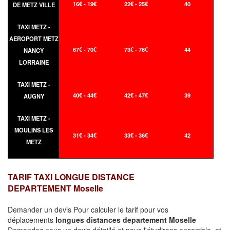
16€ - 19€
22€ - 25€
40
DE METZ VILLE
TAXI METZ -
AEROPORT METZ
67€ - 70€
73€ - 76€
44
NANCY
LORRAINE
TAXI METZ -
40€ - 44€
42€ - 47€
39
AUGNY
TAXI METZ -
MOULINS LES
31€ - 34€
33€ - 36€
42
METZ
TARIF TAXI LONGUE DISTANCE
DEPARTEMENT Moselle
Demander un devis Pour calculer le tarif pour vos
déplacements
longues
distances departement Moselle