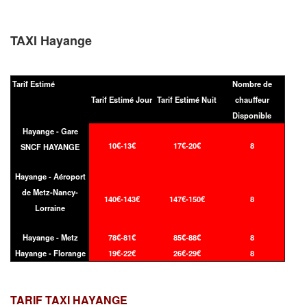
TAXI Hayange
Tarif Estimé
Nombre de
Tarif Estimé Jour
Tarif Estimé Nuit
chauffeur
Disponible
Hayange - Gare
10€-13€
17€-20€
8
SNCF HAYANGE
Hayange - Aéroport
de Metz-Nancy-
140€-143€
147€-150€
8
Lorraine
Hayange - Metz
78€-81€
85€-88€
8
Hayange - Florange
19€-22€
26€-29€
8
TARIF TAXI
HAYANGE