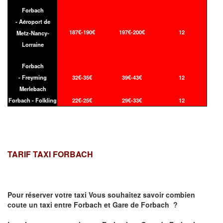
Forbach
- Aéroport de
187€-190€
197€-200€
12
Metz-Nancy-
Lorraine
Forbach
- Freyming
32€-35€
39€-43€
12
Merlebach
Forbach - Folkling
22€-25€
29€-33€
12
TARIF TAXI FORBACH
Pour réserver votre taxi Vous souhaitez savoir
combien
coute un taxi
entre Forbach et Gare de Forbach ?