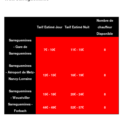
Nombre de
Tarif Estimé Jour
Tarif Estimé Nuit
chauffeur
Disponible
Sarreguemines
- Gare de
7€ - 10€
11€ - 15€
8
Sarreguemines
Sarreguemines
- Aéroport de Metz-
12€ - 15€
16€ - 19€
8
Nancy-Lorraine
Sarreguemines
15€ - 18€
20€ - 24€
8
- Woustviller
Sarreguemines -
44€ - 49€
52€ - 57€
8
Forbach