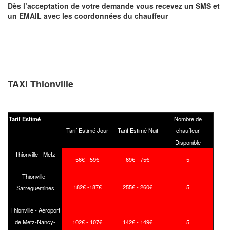
Dès l’acceptation de votre demande
vous recevez
un SMS et
un EMAIL
avec les coordonnées du chauffeur
TAXI Thionville
Tarif Estimé
Nombre de
Tarif Estimé Jour
Tarif Estimé Nuit
chauffeur
Disponible
Thionville - Metz
56€ - 59€
69€ - 75€
5
Thionville -
182€ -187€
255€ - 260€
5
Sarreguemines
Thionville - Aéroport
de Metz-Nancy-
102€ - 107€
142€ - 149€
5